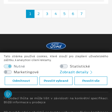
1
2
3
4
5
6
7
Tato stránka používá cookies, které slouží pro zlepšení uživatelského
Copyright ©2026 Raeder & Falge s.r.o.
zážitku, k analytice i cílení reklamy.
Nutné
Statistické
Obchodní podmínky
Marketingové
Zobrazit detaily
Ochrana osobních údajů
Odmítnout
Povolit vybrané
Povolit vše
Prohlášení o zpracování údajů konečných zákazníků
[1]
Dodací lhůta se může lišit v závislosti na konkrétní specifikaci.
Bližší informace u prodejce