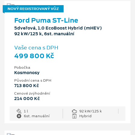
NOVÝ REGISTROVANÝ VŮZ
Ford Puma ST-Line
5dveřová, 1.0 EcoBoost Hybrid (mHEV)
92 kW/125 k, 6st. manuální
Vaše cena s DPH
499 800 Kč
Pobočka
Kosmonosy
Původní cena s DPH
713 800 Kč
Cenové zvýhodnění
214 000 Kč
1 l
92 kW/125 k
6st. manuální
Hybrid