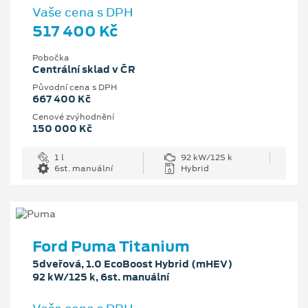
Vaše cena s DPH
517 400 Kč
Pobočka
Centrální sklad v ČR
Původní cena s DPH
667 400 Kč
Cenové zvýhodnění
150 000 Kč
1 l
92 kW/125 k
6st. manuální
Hybrid
Ford Puma Titanium
5dveřová, 1.0 EcoBoost Hybrid (mHEV)
92 kW/125 k, 6st. manuální