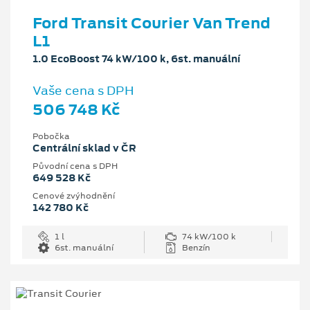
Ford Transit Courier Van Trend
L1
1.0 EcoBoost 74 kW/100 k, 6st. manuální
Vaše cena s DPH
506 748 Kč
Pobočka
Centrální sklad v ČR
Původní cena s DPH
649 528 Kč
Cenové zvýhodnění
142 780 Kč
1 l
74 kW/100 k
6st. manuální
Benzín