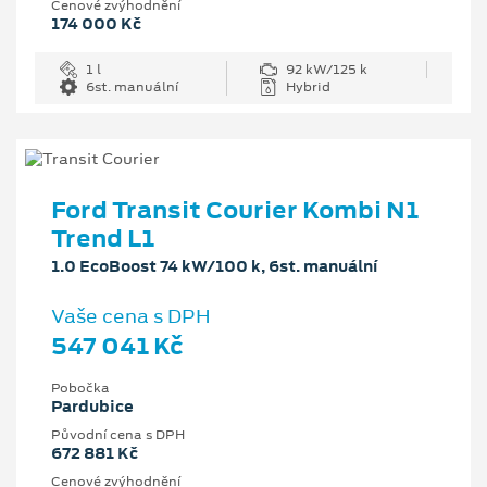
Cenové zvýhodnění
174 000 Kč
1 l
92 kW/125 k
6st. manuální
Hybrid
Ford Transit Courier Kombi N1
Trend L1
1.0 EcoBoost 74 kW/100 k, 6st. manuální
Vaše cena s DPH
547 041 Kč
Pobočka
Pardubice
Původní cena s DPH
672 881 Kč
Cenové zvýhodnění