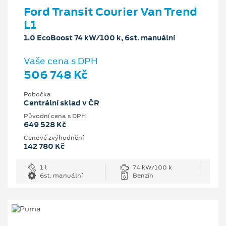
Ford Transit Courier Van Trend
L1
1.0 EcoBoost 74 kW/100 k, 6st. manuální
Vaše cena s DPH
506 748 Kč
Pobočka
Centrální sklad v ČR
Původní cena s DPH
649 528 Kč
Cenové zvýhodnění
142 780 Kč
1 l
74 kW/100 k
6st. manuální
Benzín