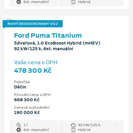
6st. manuální
Hybrid
NOVÝ REGISTROVANÝ VŮZ
Ford Puma Titanium
5dveřová, 1.0 EcoBoost Hybrid (mHEV)
92 kW/125 k, 6st. manuální
Vaše cena s DPH
478 300 Kč
Pobočka
Děčín
Původní cena s DPH
668 300 Kč
Cenové zvýhodnění
190 000 Kč
1 l
92 kW/125 k
6st. manuální
Hybrid