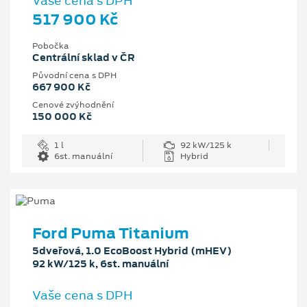
Vaše cena s DPH
517 900 Kč
Pobočka
Centrální sklad v ČR
Původní cena s DPH
667 900 Kč
Cenové zvýhodnění
150 000 Kč
1 l
92 kW/125 k
6st. manuální
Hybrid
Ford Puma Titanium
5dveřová, 1.0 EcoBoost Hybrid (mHEV)
92 kW/125 k, 6st. manuální
Vaše cena s DPH