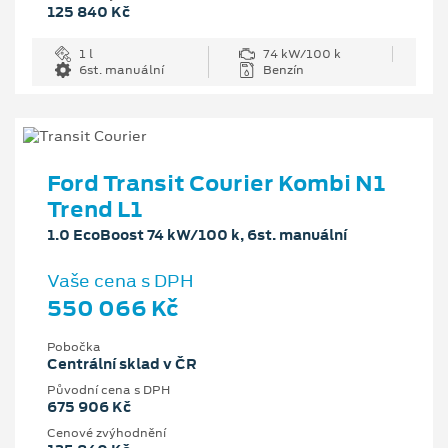
125 840 Kč
1 l
74 kW/100 k
6st. manuální
Benzín
Ford Transit Courier Kombi N1
Trend L1
1.0 EcoBoost 74 kW/100 k, 6st. manuální
Vaše cena s DPH
550 066 Kč
Pobočka
Centrální sklad v ČR
Původní cena s DPH
675 906 Kč
Cenové zvýhodnění