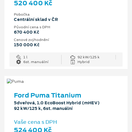
520 400 Kč
Pobočka
Centrální sklad v ČR
Původní cena s DPH
670 400 Kč
Cenové zvýhodnění
150 000 Kč
1 l
92 kW/125 k
6st. manuální
Hybrid
Ford Puma Titanium
5dveřová, 1.0 EcoBoost Hybrid (mHEV)
92 kW/125 k, 6st. manuální
Vaše cena s DPH
524 400 Kč