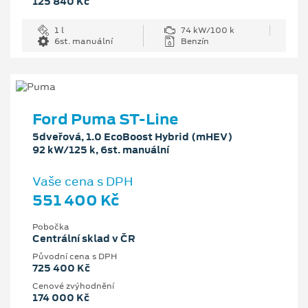
125 840 Kč
1 l
74 kW/100 k
6st. manuální
Benzín
Ford Puma ST-Line
5dveřová, 1.0 EcoBoost Hybrid (mHEV)
92 kW/125 k, 6st. manuální
Vaše cena s DPH
551 400 Kč
Pobočka
Centrální sklad v ČR
Původní cena s DPH
725 400 Kč
Cenové zvýhodnění
174 000 Kč