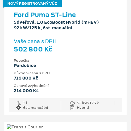
NOVÝ REGISTROVANÝ VŮZ
Ford Puma ST-Line
5dveřová, 1.0 EcoBoost Hybrid (mHEV)
92 kW/125 k, 6st. manuální
Vaše cena s DPH
502 800 Kč
Pobočka
Pardubice
Původní cena s DPH
716 800 Kč
Cenové zvýhodnění
214 000 Kč
1 l
92 kW/125 k
6st. manuální
Hybrid