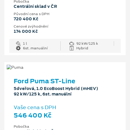
Pobočka
Centrální sklad v ČR
Původní cena s DPH
720 400 Kč
Cenové zvýhodnění
174 000 Kč
1 l
92 kW/125 k
6st. manuální
Hybrid
Ford Puma ST-Line
5dveřová, 1.0 EcoBoost Hybrid (mHEV)
92 kW/125 k, 6st. manuální
Vaše cena s DPH
546 400 Kč
Pobočka