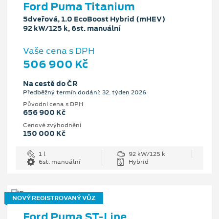
Ford Puma Titanium
5dveřová, 1.0 EcoBoost Hybrid (mHEV)
92 kW/125 k, 6st. manuální
Vaše cena s DPH
506 900 Kč
Na cestě do ČR
Předběžný termín dodání: 32. týden 2026
Původní cena s DPH
656 900 Kč
Cenové zvýhodnění
150 000 Kč
1 l
92 kW/125 k
6st. manuální
Hybrid
NOVÝ REGISTROVANÝ VŮZ
Ford Puma ST-Line