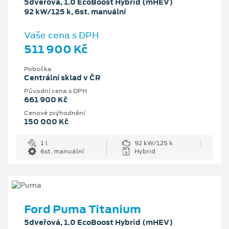
5dveřová, 1.0 EcoBoost Hybrid (mHEV)
92 kW/125 k, 6st. manuální
Vaše cena s DPH
511 900 Kč
Pobočka
Centrální sklad v ČR
Původní cena s DPH
661 900 Kč
Cenové zvýhodnění
150 000 Kč
1 l
92 kW/125 k
6st. manuální
Hybrid
Ford Puma Titanium
5dveřová, 1.0 EcoBoost Hybrid (mHEV)