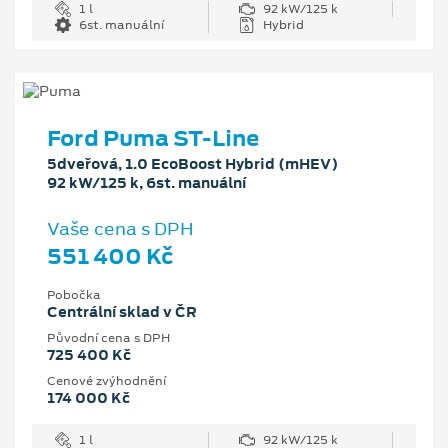
1 l
92 kW/125 k
6st. manuální
Hybrid
Ford Puma ST-Line
5dveřová, 1.0 EcoBoost Hybrid (mHEV)
92 kW/125 k, 6st. manuální
Vaše cena s DPH
551 400 Kč
Pobočka
Centrální sklad v ČR
Původní cena s DPH
725 400 Kč
Cenové zvýhodnění
174 000 Kč
1 l
92 kW/125 k