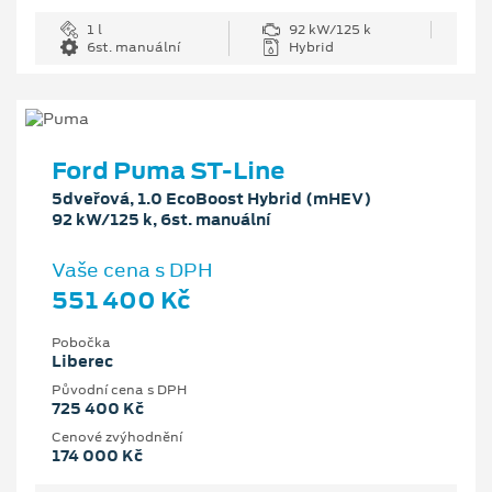
1 l
92 kW/125 k
6st. manuální
Hybrid
Ford Puma ST-Line
5dveřová, 1.0 EcoBoost Hybrid (mHEV)
92 kW/125 k, 6st. manuální
Vaše cena s DPH
551 400 Kč
Pobočka
Liberec
Původní cena s DPH
725 400 Kč
Cenové zvýhodnění
174 000 Kč