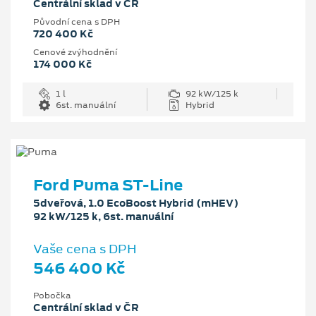
Centrální sklad v ČR
Původní cena s DPH
720 400 Kč
Cenové zvýhodnění
174 000 Kč
1 l
92 kW/125 k
6st. manuální
Hybrid
Ford Puma ST-Line
5dveřová, 1.0 EcoBoost Hybrid (mHEV)
92 kW/125 k, 6st. manuální
Vaše cena s DPH
546 400 Kč
Pobočka
Centrální sklad v ČR