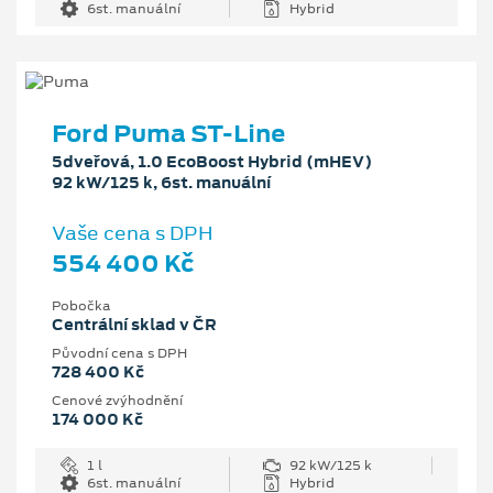
6st. manuální
Hybrid
Ford Puma ST-Line
5dveřová, 1.0 EcoBoost Hybrid (mHEV)
92 kW/125 k, 6st. manuální
Vaše cena s DPH
554 400 Kč
Pobočka
Centrální sklad v ČR
Původní cena s DPH
728 400 Kč
Cenové zvýhodnění
174 000 Kč
1 l
92 kW/125 k
6st. manuální
Hybrid