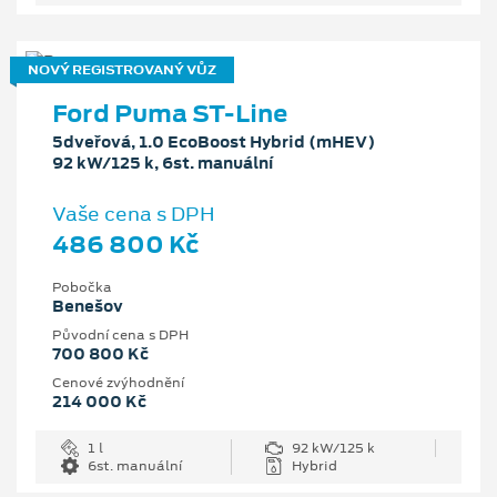
NOVÝ REGISTROVANÝ VŮZ
Ford Puma ST-Line
5dveřová, 1.0 EcoBoost Hybrid (mHEV)
92 kW/125 k, 6st. manuální
Vaše cena s DPH
486 800 Kč
Pobočka
Benešov
Původní cena s DPH
700 800 Kč
Cenové zvýhodnění
214 000 Kč
1 l
92 kW/125 k
6st. manuální
Hybrid