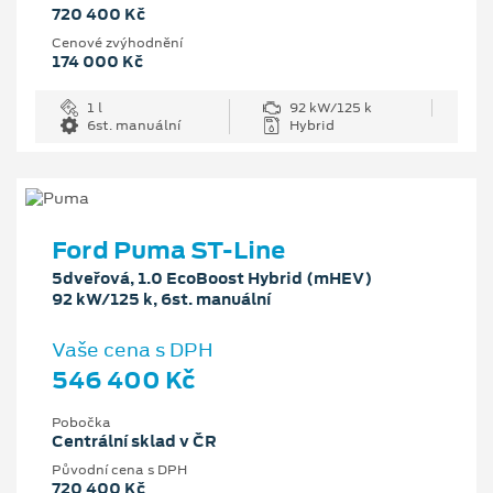
720 400 Kč
Cenové zvýhodnění
174 000 Kč
1 l
92 kW/125 k
6st. manuální
Hybrid
Ford Puma ST-Line
5dveřová, 1.0 EcoBoost Hybrid (mHEV)
92 kW/125 k, 6st. manuální
Vaše cena s DPH
546 400 Kč
Pobočka
Centrální sklad v ČR
Původní cena s DPH
720 400 Kč