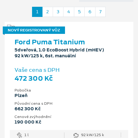
1
2
3
4
5
6
7
NOVÝ REGISTROVANÝ VŮZ
Ford Puma Titanium
5dveřová, 1.0 EcoBoost Hybrid (mHEV)
92 kW/125 k, 6st. manuální
Vaše cena s DPH
472 300 Kč
Pobočka
Plzeň
Původní cena s DPH
662 300 Kč
Cenové zvýhodnění
190 000 Kč
1 l
92 kW/125 k