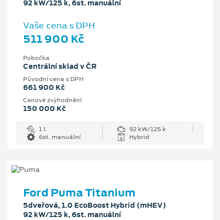
92 kW/125 k, 6st. manuální
Vaše cena s DPH
511 900 Kč
Pobočka
Centrální sklad v ČR
Původní cena s DPH
661 900 Kč
Cenové zvýhodnění
150 000 Kč
1 l
92 kW/125 k
6st. manuální
Hybrid
Ford Puma Titanium
5dveřová, 1.0 EcoBoost Hybrid (mHEV)
92 kW/125 k, 6st. manuální