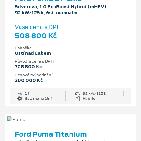
5dveřová, 1.0 EcoBoost Hybrid (mHEV)
92 kW/125 k, 6st. manuální
Vaše cena s DPH
508 800 Kč
Pobočka
Ústí nad Labem
Původní cena s DPH
708 800 Kč
Cenové zvýhodnění
200 000 Kč
1 l
92 kW/125 k
6st. manuální
Hybrid
Ford Puma Titanium