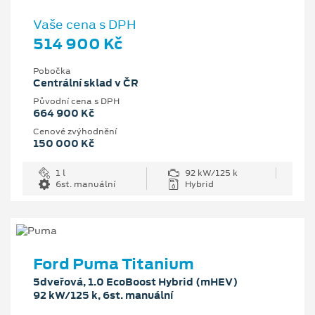
Vaše cena s DPH
514 900 Kč
Pobočka
Centrální sklad v ČR
Původní cena s DPH
664 900 Kč
Cenové zvýhodnění
150 000 Kč
1 l
92 kW/125 k
6st. manuální
Hybrid
Ford Puma Titanium
5dveřová, 1.0 EcoBoost Hybrid (mHEV)
92 kW/125 k, 6st. manuální