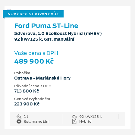
NOVÝ REGISTROVANÝ VŮZ
Ford Puma ST-Line
5dveřová, 1.0 EcoBoost Hybrid (mHEV)
92 kW/125 k, 6st. manuální
Vaše cena s DPH
489 900 Kč
Pobočka
Ostrava - Mariánské Hory
Původní cena s DPH
713 800 Kč
Cenové zvýhodnění
223 900 Kč
1 l
92 kW/125 k
6st. manuální
Hybrid