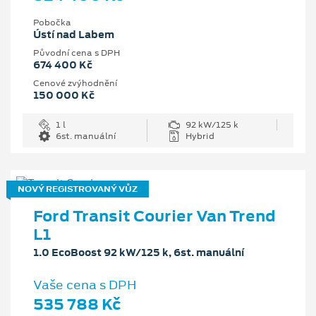
Pobočka
Ústí nad Labem
Původní cena s DPH
674 400 Kč
Cenové zvýhodnění
150 000 Kč
1 l
92 kW/125 k
6st. manuální
Hybrid
NOVÝ REGISTROVANÝ VŮZ
Ford Transit Courier Van Trend
L1
1.0 EcoBoost 92 kW/125 k, 6st. manuální
Vaše cena s DPH
535 788 Kč