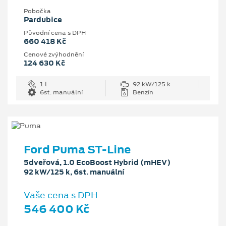
Pobočka
Pardubice
Původní cena s DPH
660 418 Kč
Cenové zvýhodnění
124 630 Kč
1 l
92 kW/125 k
6st. manuální
Benzín
Ford Puma ST-Line
5dveřová, 1.0 EcoBoost Hybrid (mHEV)
92 kW/125 k, 6st. manuální
Vaše cena s DPH
546 400 Kč