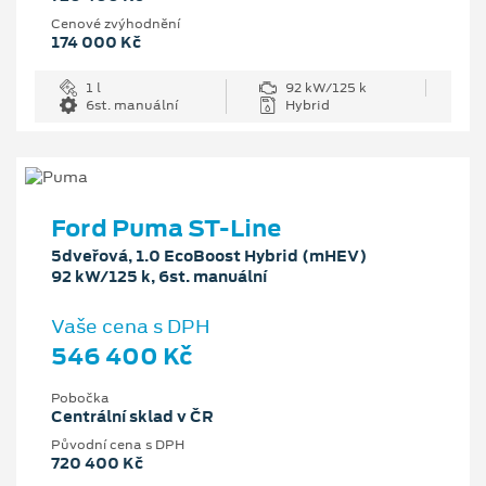
Cenové zvýhodnění
174 000 Kč
1 l
92 kW/125 k
6st. manuální
Hybrid
Ford Puma ST-Line
5dveřová, 1.0 EcoBoost Hybrid (mHEV)
92 kW/125 k, 6st. manuální
Vaše cena s DPH
546 400 Kč
Pobočka
Centrální sklad v ČR
Původní cena s DPH
720 400 Kč