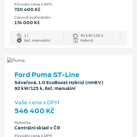
Původní cena s DPH
720 400 Kč
Cenové zvýhodnění
174 000 Kč
1 l
92 kW/125 k
6st. manuální
Hybrid
Ford Puma ST-Line
5dveřová, 1.0 EcoBoost Hybrid (mHEV)
92 kW/125 k, 6st. manuální
Vaše cena s DPH
546 400 Kč
Pobočka
Centrální sklad v ČR
Původní cena s DPH