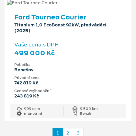
Ford Tourneo Courier
Titanium 1,0 EcoBoost 92kW, předváděcí
(2025)
Vaše cena s DPH
499 000 Kč
Pobočka
Benešov
Původní cena
742 819 Kč
Cenové zvýhodnění
243 819 Kč
999 ccm
9 500 km
manuální
Benzin
1
2
3