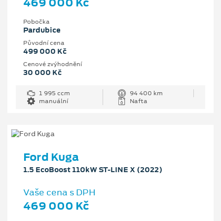
469 000 Kč
Pobočka
Pardubice
Původní cena
499 000 Kč
Cenové zvýhodnění
30 000 Kč
1 995 ccm
94 400 km
manuální
Nafta
Ford Kuga
1.5 EcoBoost 110kW ST-LINE X (2022)
Vaše cena s DPH
469 000 Kč