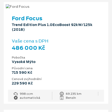
Ford Focus
Trend Edition Plus 1.0EcoBoost 92kW/125k
(2018)
Vaše cena s DPH
486 000 Kč
Pobočka
Vysoké Mýto
Původní cena
715 590 Kč
Cenové zvýhodnění
229 590 Kč
998 ccm
69 235 km
automatická
Benzín