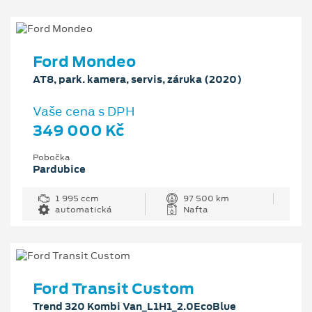
Ford Mondeo
AT8, park. kamera, servis, záruka (2020)
Vaše cena s DPH
349 000 Kč
Pobočka
Pardubice
1 995 ccm
97 500 km
automatická
Nafta
Ford Transit Custom
Trend 320 Kombi Van_L1H1_2.0EcoBlue