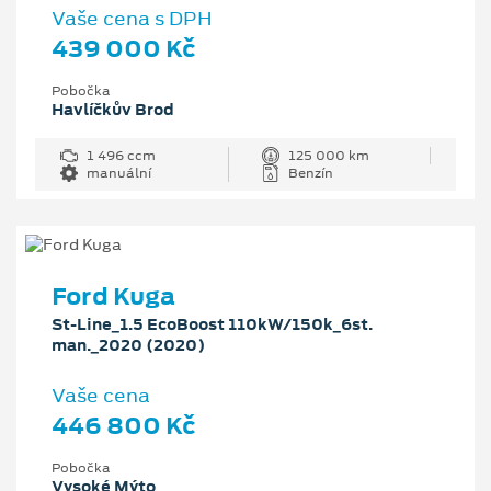
Vaše cena s DPH
439 000 Kč
Pobočka
Havlíčkův Brod
1 496 ccm
125 000 km
manuální
Benzín
Ford Kuga
St-Line_1.5 EcoBoost 110kW/150k_6st.
man._2020 (2020)
Vaše cena
446 800 Kč
Pobočka
Vysoké Mýto