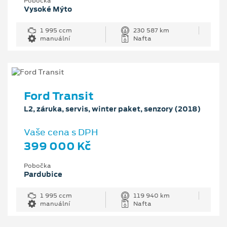
Pobočka
Vysoké Mýto
1 995 ccm
230 587 km
manuální
Nafta
Ford Transit
L2, záruka, servis, winter paket, senzory (2018)
Vaše cena s DPH
399 000 Kč
Pobočka
Pardubice
1 995 ccm
119 940 km
manuální
Nafta