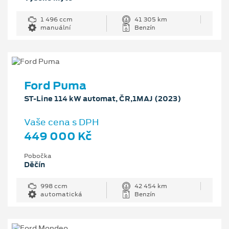
1 496 ccm
41 305 km
manuální
Benzín
Ford Puma
ST-Line 114 kW automat, ČR,1MAJ (2023)
Vaše cena s DPH
449 000 Kč
Pobočka
Děčín
998 ccm
42 454 km
automatická
Benzín