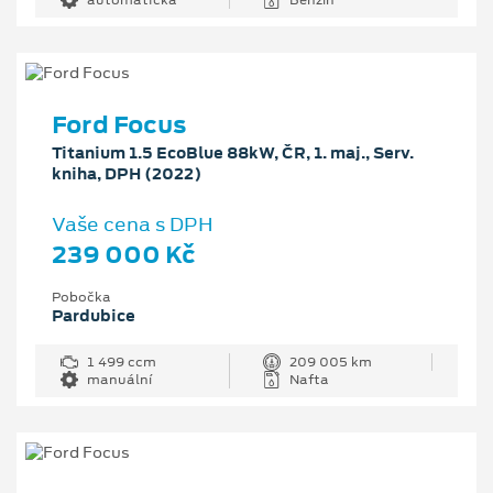
Ford Focus
Titanium 1.5 EcoBlue 88kW, ČR, 1. maj., Serv.
kniha, DPH (2022)
Vaše cena s DPH
239 000 Kč
Pobočka
Pardubice
1 499 ccm
209 005 km
manuální
Nafta