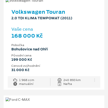
Volkswagen Touran
2.0 TDI KLIMA TEMPOMAT (2011)
Vaše cena
168 000 Kč
Pobočka
Bohušovice nad Ohří
Původní cena
199 000 Kč
Cenové zvýhodnění
31 000 Kč
1 968 ccm
240 893 km
manuální
Nafta