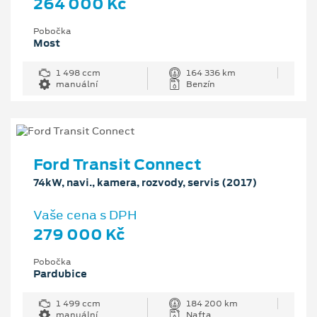
264 000 Kč
Pobočka
Most
1 498 ccm
164 336 km
manuální
Benzín
Ford Transit Connect
74kW, navi., kamera, rozvody, servis (2017)
Vaše cena s DPH
279 000 Kč
Pobočka
Pardubice
1 499 ccm
184 200 km
manuální
Nafta