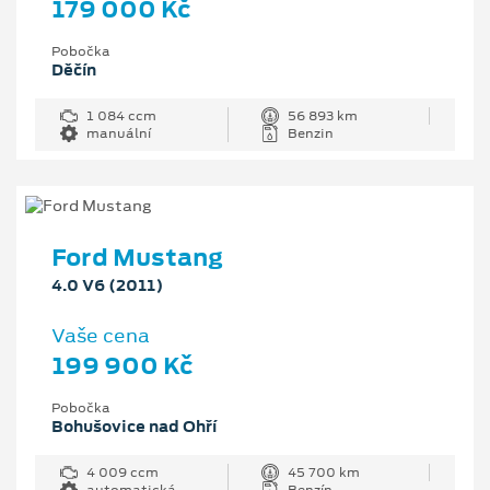
179 000 Kč
Pobočka
Děčín
1 084 ccm
56 893 km
manuální
Benzin
Ford Mustang
4.0 V6 (2011)
Vaše cena
199 900 Kč
Pobočka
Bohušovice nad Ohří
4 009 ccm
45 700 km
automatická
Benzín