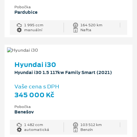
Pobočka
Pardubice
1 995 ccm
164 520 km
manuální
Nafta
Hyundai i30
Hyundai i30 1.5 117kw Family Smart (2021)
Vaše cena s DPH
345 000 Kč
Pobočka
Benešov
1 482 ccm
103 512 km
automatická
Benzín