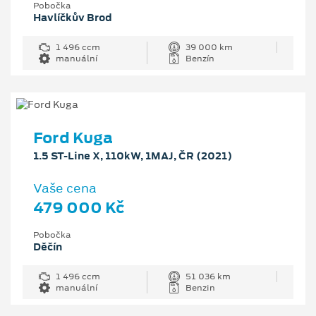
Pobočka
Havlíčkův Brod
1 496 ccm
39 000 km
manuální
Benzín
Ford Kuga
1.5 ST-Line X, 110kW, 1MAJ, ČR (2021)
Vaše cena
479 000 Kč
Pobočka
Děčín
1 496 ccm
51 036 km
manuální
Benzin