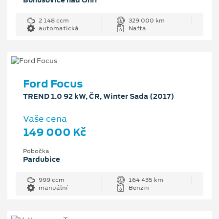
2 148 ccm
329 000 km
automatická
Nafta
Ford Focus
TREND 1.0 92 kW, ČR, Winter Sada (2017)
Vaše cena
149 000 Kč
Pobočka
Pardubice
999 ccm
164 435 km
manuální
Benzin