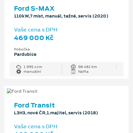
Ford S-MAX
110kW,7 míst, manuál, tažné, servis (2020)
Vaše cena s DPH
469 000 Kč
Pobočka
Pardubice
1 995 ccm
98 481 km
manuální
Nafta
Ford Transit
L3H3, nové ČR,1.majitel, servis (2018)
Vaše cena s DPH