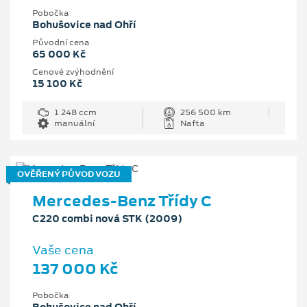
Pobočka
Bohušovice nad Ohří
Původní cena
65 000 Kč
Cenové zvýhodnění
15 100 Kč
1 248 ccm
256 500 km
manuální
Nafta
OVĚŘENÝ PŮVOD VOZU
Mercedes-Benz Třídy C
C220 combi nová STK (2009)
Vaše cena
137 000 Kč
Pobočka
Bohušovice nad Ohří