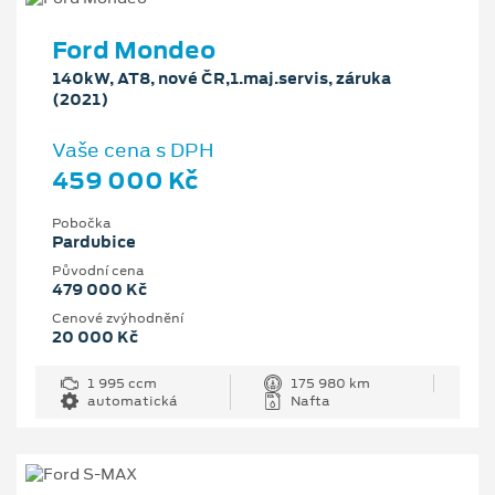
Ford Mondeo
140kW, AT8, nové ČR,1.maj.servis, záruka
(2021)
Vaše cena s DPH
459 000 Kč
Pobočka
Pardubice
Původní cena
479 000 Kč
Cenové zvýhodnění
20 000 Kč
1 995 ccm
175 980 km
automatická
Nafta