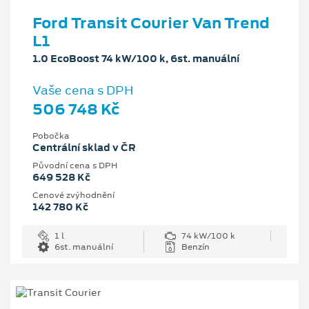
Ford Transit Courier Van Trend
L1
1.0 EcoBoost 74 kW/100 k, 6st. manuální
Vaše cena s DPH
506 748 Kč
Pobočka
Centrální sklad v ČR
Původní cena s DPH
649 528 Kč
Cenové zvýhodnění
142 780 Kč
1 l
74 kW/100 k
6st. manuální
Benzín