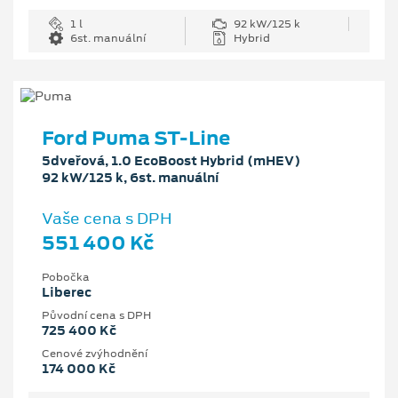
1 l
92 kW/125 k
6st. manuální
Hybrid
Ford Puma ST-Line
5dveřová, 1.0 EcoBoost Hybrid (mHEV)
92 kW/125 k, 6st. manuální
Vaše cena s DPH
551 400 Kč
Pobočka
Liberec
Původní cena s DPH
725 400 Kč
Cenové zvýhodnění
174 000 Kč