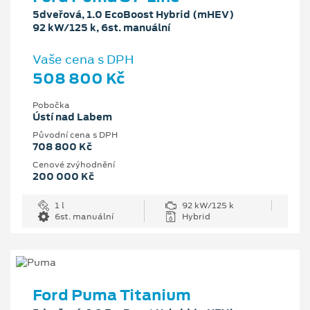
5dveřová, 1.0 EcoBoost Hybrid (mHEV)
92 kW/125 k, 6st. manuální
Vaše cena s DPH
508 800 Kč
Pobočka
Ústí nad Labem
Původní cena s DPH
708 800 Kč
Cenové zvýhodnění
200 000 Kč
1 l
92 kW/125 k
6st. manuální
Hybrid
Ford Puma Titanium