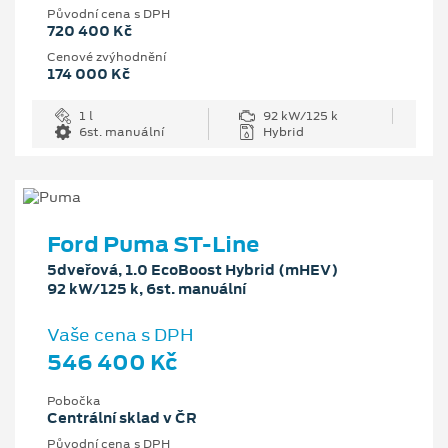
Původní cena s DPH
720 400 Kč
Cenové zvýhodnění
174 000 Kč
1 l
92 kW/125 k
6st. manuální
Hybrid
Ford Puma ST-Line
5dveřová, 1.0 EcoBoost Hybrid (mHEV)
92 kW/125 k, 6st. manuální
Vaše cena s DPH
546 400 Kč
Pobočka
Centrální sklad v ČR
Původní cena s DPH