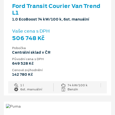
Ford Transit Courier Van Trend
L1
1.0 EcoBoost 74 kW/100 k, 6st. manuální
Vaše cena s DPH
506 748 Kč
Pobočka
Centrální sklad v ČR
Původní cena s DPH
649 528 Kč
Cenové zvýhodnění
142 780 Kč
1 l
74 kW/100 k
6st. manuální
Benzín