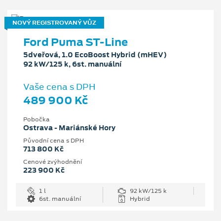
NOVÝ REGISTROVANÝ VŮZ
Ford Puma ST-Line
5dveřová, 1.0 EcoBoost Hybrid (mHEV)
92 kW/125 k, 6st. manuální
Vaše cena s DPH
489 900 Kč
Pobočka
Ostrava - Mariánské Hory
Původní cena s DPH
713 800 Kč
Cenové zvýhodnění
223 900 Kč
1 l
92 kW/125 k
6st. manuální
Hybrid