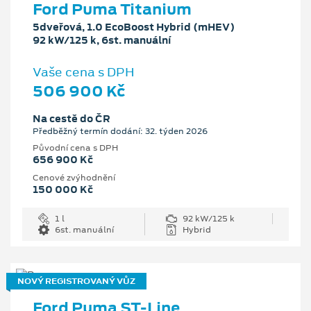
Ford Puma Titanium
5dveřová, 1.0 EcoBoost Hybrid (mHEV)
92 kW/125 k, 6st. manuální
Vaše cena s DPH
506 900 Kč
Na cestě do ČR
Předběžný termín dodání: 32. týden 2026
Původní cena s DPH
656 900 Kč
Cenové zvýhodnění
150 000 Kč
1 l
92 kW/125 k
6st. manuální
Hybrid
NOVÝ REGISTROVANÝ VŮZ
Ford Puma ST-Line