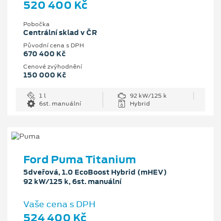
520 400 Kč
Pobočka
Centrální sklad v ČR
Původní cena s DPH
670 400 Kč
Cenové zvýhodnění
150 000 Kč
1 l
92 kW/125 k
6st. manuální
Hybrid
Ford Puma Titanium
5dveřová, 1.0 EcoBoost Hybrid (mHEV)
92 kW/125 k, 6st. manuální
Vaše cena s DPH
524 400 Kč