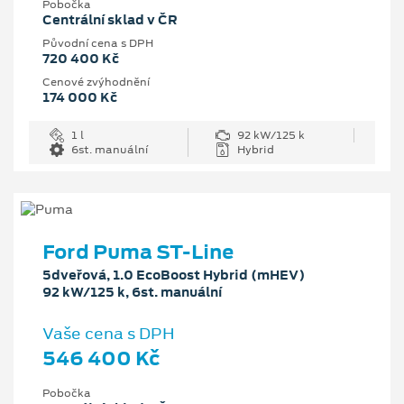
Pobočka
Centrální sklad v ČR
Původní cena s DPH
720 400 Kč
Cenové zvýhodnění
174 000 Kč
1 l
92 kW/125 k
6st. manuální
Hybrid
Ford Puma ST-Line
5dveřová, 1.0 EcoBoost Hybrid (mHEV)
92 kW/125 k, 6st. manuální
Vaše cena s DPH
546 400 Kč
Pobočka