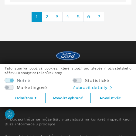
1
2
3
4
5
6
7
Tato stránka používá cookies, které slouží pro zlepšení uživatelského
Copyright ©2026 Raeder & Falge s.r.o.
zážitku, k analytice i cílení reklamy.
Nutné
Statistické
Obchodní podmínky
Marketingové
Zobrazit detaily
Ochrana osobních údajů
Odmítnout
Povolit vybrané
Povolit vše
Prohlášení o zpracování údajů konečných zákazníků
[1]
Dodací lhůta se může lišit v závislosti na konkrétní specifikaci.
Bližší informace u prodejce