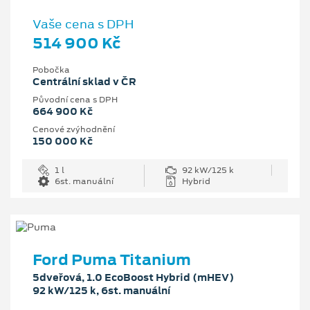
Vaše cena s DPH
514 900 Kč
Pobočka
Centrální sklad v ČR
Původní cena s DPH
664 900 Kč
Cenové zvýhodnění
150 000 Kč
1 l
92 kW/125 k
6st. manuální
Hybrid
Ford Puma Titanium
5dveřová, 1.0 EcoBoost Hybrid (mHEV)
92 kW/125 k, 6st. manuální