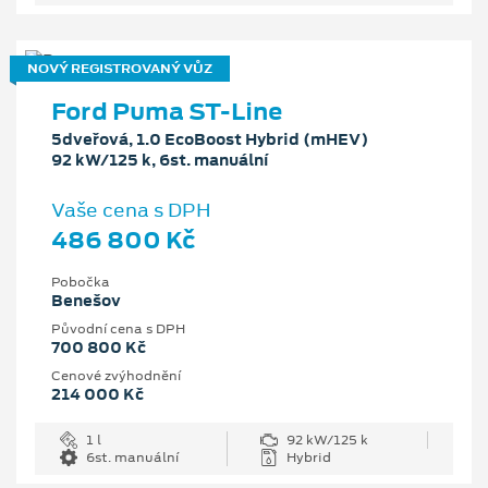
NOVÝ REGISTROVANÝ VŮZ
Ford Puma ST-Line
5dveřová, 1.0 EcoBoost Hybrid (mHEV)
92 kW/125 k, 6st. manuální
Vaše cena s DPH
486 800 Kč
Pobočka
Benešov
Původní cena s DPH
700 800 Kč
Cenové zvýhodnění
214 000 Kč
1 l
92 kW/125 k
6st. manuální
Hybrid