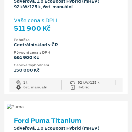
5dveřová, 1.0 EcoBoost Hybrid (mHEV)
92 kW/125 k, 6st. manuální
Vaše cena s DPH
511 900 Kč
Pobočka
Centrální sklad v ČR
Původní cena s DPH
661 900 Kč
Cenové zvýhodnění
150 000 Kč
1 l
92 kW/125 k
6st. manuální
Hybrid
Ford Puma Titanium
5dveřová, 1.0 EcoBoost Hybrid (mHEV)