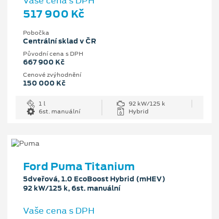
Vaše cena s DPH
517 900 Kč
Pobočka
Centrální sklad v ČR
Původní cena s DPH
667 900 Kč
Cenové zvýhodnění
150 000 Kč
1 l
92 kW/125 k
6st. manuální
Hybrid
Ford Puma Titanium
5dveřová, 1.0 EcoBoost Hybrid (mHEV)
92 kW/125 k, 6st. manuální
Vaše cena s DPH