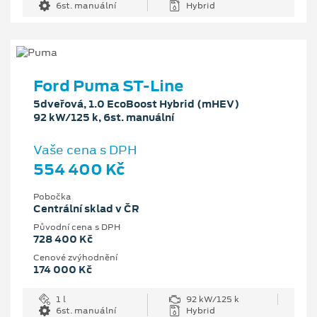
6st. manuální
Hybrid
Ford Puma ST-Line
5dveřová, 1.0 EcoBoost Hybrid (mHEV)
92 kW/125 k, 6st. manuální
Vaše cena s DPH
554 400 Kč
Pobočka
Centrální sklad v ČR
Původní cena s DPH
728 400 Kč
Cenové zvýhodnění
174 000 Kč
1 l
92 kW/125 k
6st. manuální
Hybrid