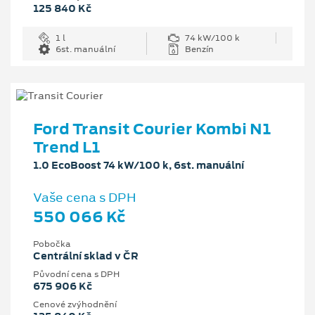
125 840 Kč
1 l
74 kW/100 k
6st. manuální
Benzín
Ford Transit Courier Kombi N1
Trend L1
1.0 EcoBoost 74 kW/100 k, 6st. manuální
Vaše cena s DPH
550 066 Kč
Pobočka
Centrální sklad v ČR
Původní cena s DPH
675 906 Kč
Cenové zvýhodnění