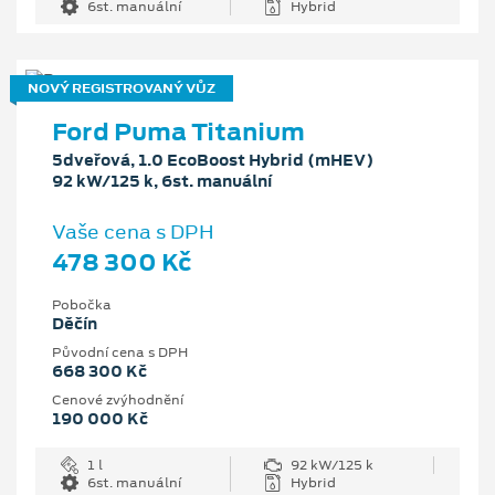
6st. manuální
Hybrid
NOVÝ REGISTROVANÝ VŮZ
Ford Puma Titanium
5dveřová, 1.0 EcoBoost Hybrid (mHEV)
92 kW/125 k, 6st. manuální
Vaše cena s DPH
478 300 Kč
Pobočka
Děčín
Původní cena s DPH
668 300 Kč
Cenové zvýhodnění
190 000 Kč
1 l
92 kW/125 k
6st. manuální
Hybrid