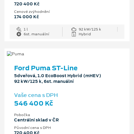
720 400 Kč
Cenové zvýhodnění
174 000 Kč
1 l
92 kW/125 k
6st. manuální
Hybrid
Ford Puma ST-Line
5dveřová, 1.0 EcoBoost Hybrid (mHEV)
92 kW/125 k, 6st. manuální
Vaše cena s DPH
546 400 Kč
Pobočka
Centrální sklad v ČR
Původní cena s DPH
720 400 Kč