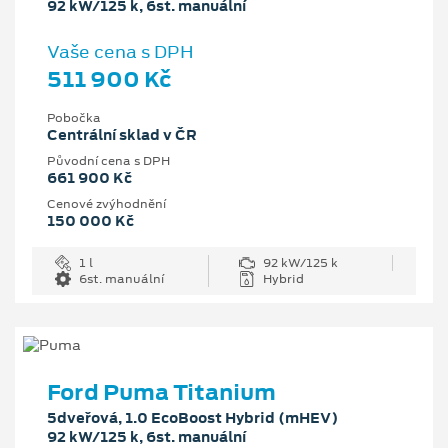
92 kW/125 k, 6st. manuální
Vaše cena s DPH
511 900 Kč
Pobočka
Centrální sklad v ČR
Původní cena s DPH
661 900 Kč
Cenové zvýhodnění
150 000 Kč
1 l
92 kW/125 k
6st. manuální
Hybrid
Ford Puma Titanium
5dveřová, 1.0 EcoBoost Hybrid (mHEV)
92 kW/125 k, 6st. manuální