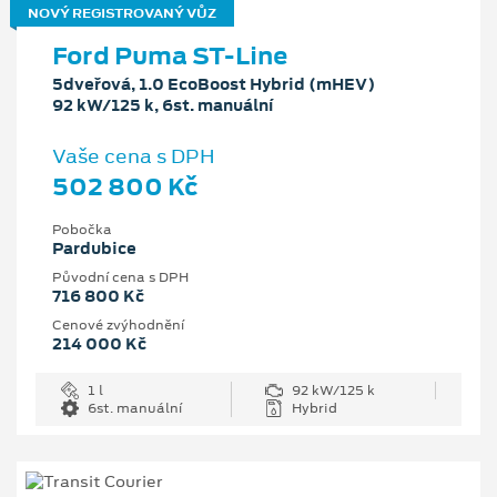
NOVÝ REGISTROVANÝ VŮZ
Ford Puma ST-Line
5dveřová, 1.0 EcoBoost Hybrid (mHEV)
92 kW/125 k, 6st. manuální
Vaše cena s DPH
502 800 Kč
Pobočka
Pardubice
Původní cena s DPH
716 800 Kč
Cenové zvýhodnění
214 000 Kč
1 l
92 kW/125 k
6st. manuální
Hybrid