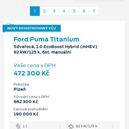
1
2
3
4
5
6
7
NOVÝ REGISTROVANÝ VŮZ
Ford Puma Titanium
5dveřová, 1.0 EcoBoost Hybrid (mHEV)
92 kW/125 k, 6st. manuální
Vaše cena s DPH
472 300 Kč
Pobočka
Plzeň
Původní cena s DPH
662 300 Kč
Cenové zvýhodnění
190 000 Kč
1 l
92 kW/125 k