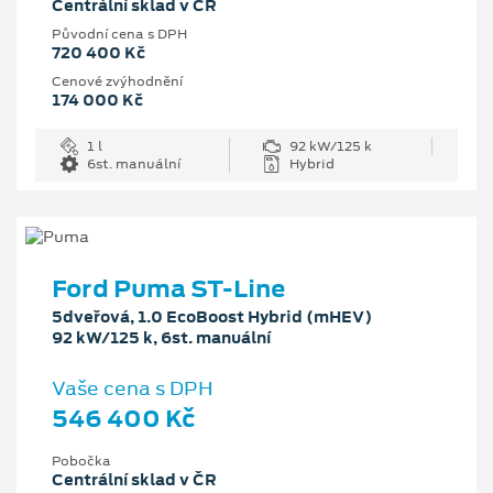
Centrální sklad v ČR
Původní cena s DPH
720 400 Kč
Cenové zvýhodnění
174 000 Kč
1 l
92 kW/125 k
6st. manuální
Hybrid
Ford Puma ST-Line
5dveřová, 1.0 EcoBoost Hybrid (mHEV)
92 kW/125 k, 6st. manuální
Vaše cena s DPH
546 400 Kč
Pobočka
Centrální sklad v ČR