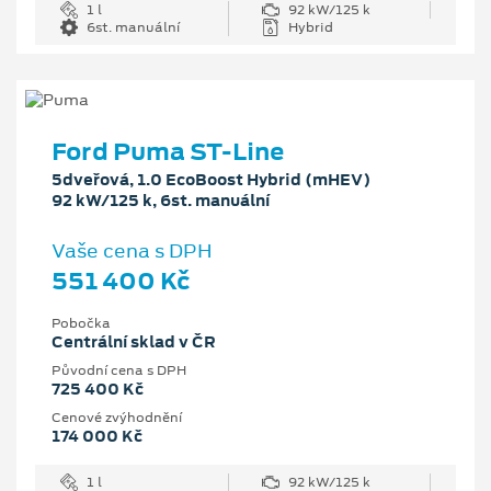
1 l
92 kW/125 k
6st. manuální
Hybrid
Ford Puma ST-Line
5dveřová, 1.0 EcoBoost Hybrid (mHEV)
92 kW/125 k, 6st. manuální
Vaše cena s DPH
551 400 Kč
Pobočka
Centrální sklad v ČR
Původní cena s DPH
725 400 Kč
Cenové zvýhodnění
174 000 Kč
1 l
92 kW/125 k