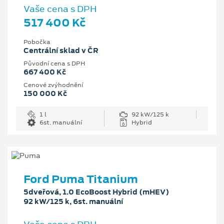
Vaše cena s DPH
517 400 Kč
Pobočka
Centrální sklad v ČR
Původní cena s DPH
667 400 Kč
Cenové zvýhodnění
150 000 Kč
1 l
92 kW/125 k
6st. manuální
Hybrid
Ford Puma Titanium
5dveřová, 1.0 EcoBoost Hybrid (mHEV)
92 kW/125 k, 6st. manuální