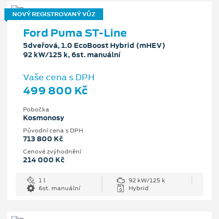
NOVÝ REGISTROVANÝ VŮZ
Ford Puma ST-Line
5dveřová, 1.0 EcoBoost Hybrid (mHEV)
92 kW/125 k, 6st. manuální
Vaše cena s DPH
499 800 Kč
Pobočka
Kosmonosy
Původní cena s DPH
713 800 Kč
Cenové zvýhodnění
214 000 Kč
1 l
92 kW/125 k
6st. manuální
Hybrid