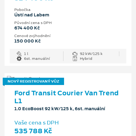
Pobočka
Ústí nad Labem
Původní cena s DPH
674 400 Kč
Cenové zvýhodnění
150 000 Kč
1 l
92 kW/125 k
6st. manuální
Hybrid
NOVÝ REGISTROVANÝ VŮZ
Ford Transit Courier Van Trend
L1
1.0 EcoBoost 92 kW/125 k, 6st. manuální
Vaše cena s DPH
535 788 Kč