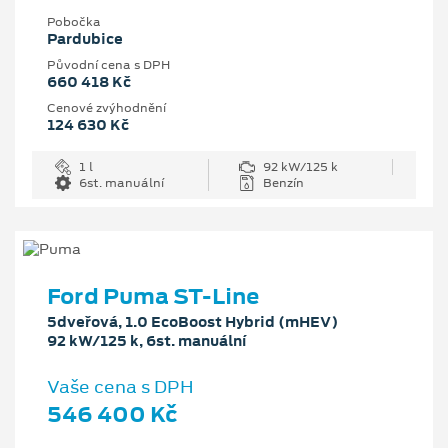
Pobočka
Pardubice
Původní cena s DPH
660 418 Kč
Cenové zvýhodnění
124 630 Kč
1 l
92 kW/125 k
6st. manuální
Benzín
Ford Puma ST-Line
5dveřová, 1.0 EcoBoost Hybrid (mHEV)
92 kW/125 k, 6st. manuální
Vaše cena s DPH
546 400 Kč