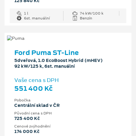
125 840 Kč
1 l
74 kW/100 k
6st. manuální
Benzín
Ford Puma ST-Line
5dveřová, 1.0 EcoBoost Hybrid (mHEV)
92 kW/125 k, 6st. manuální
Vaše cena s DPH
551 400 Kč
Pobočka
Centrální sklad v ČR
Původní cena s DPH
725 400 Kč
Cenové zvýhodnění
174 000 Kč