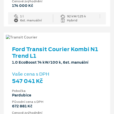
Cenové zvýhodnění
174 000 Kč
1 l
92 kW/125 k
6st. manuální
Hybrid
Ford Transit Courier Kombi N1
Trend L1
1.0 EcoBoost 74 kW/100 k, 6st. manuální
Vaše cena s DPH
547 041 Kč
Pobočka
Pardubice
Původní cena s DPH
672 881 Kč
Cenové zvýhodnění