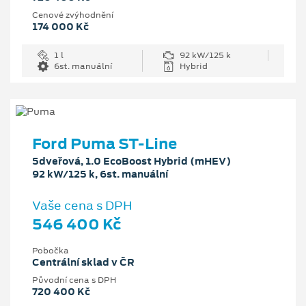
Cenové zvýhodnění
174 000 Kč
1 l
92 kW/125 k
6st. manuální
Hybrid
Ford Puma ST-Line
5dveřová, 1.0 EcoBoost Hybrid (mHEV)
92 kW/125 k, 6st. manuální
Vaše cena s DPH
546 400 Kč
Pobočka
Centrální sklad v ČR
Původní cena s DPH
720 400 Kč