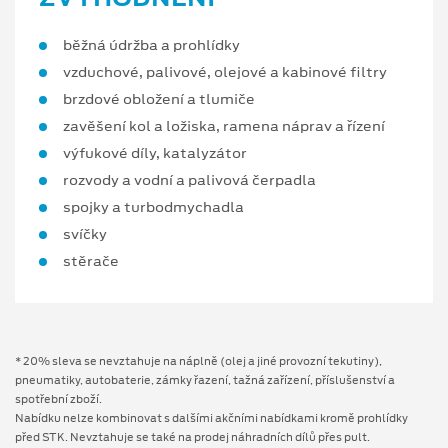
běžná údržba a prohlídky
vzduchové, palivové, olejové a kabinové filtry
brzdové obložení a tlumiče
zavěšení kol a ložiska, ramena náprav a řízení
výfukové díly, katalyzátor
rozvody a vodní a palivová čerpadla
spojky a turbodmychadla
svíčky
stěrače
* 20% sleva se nevztahuje na náplně (olej a jiné provozní tekutiny),
pneumatiky, autobaterie, zámky řazení, tažná zařízení, příslušenství a
spotřební zboží.
Nabídku nelze kombinovat s dalšími akčními nabídkami kromě prohlídky
před STK. Nevztahuje se také na prodej náhradních dílů přes pult.