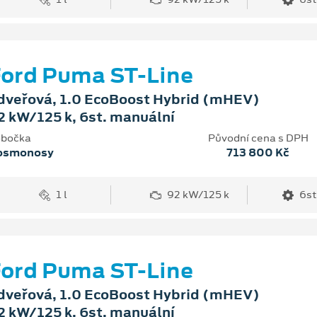
ord Puma ST-Line
dveřová, 1.0 EcoBoost Hybrid (mHEV)
2 kW/125 k, 6st. manuální
bočka
Původní cena s DPH
osmonosy
713 800 Kč
1 l
92 kW/125 k
6st
ord Puma ST-Line
dveřová, 1.0 EcoBoost Hybrid (mHEV)
2 kW/125 k, 6st. manuální