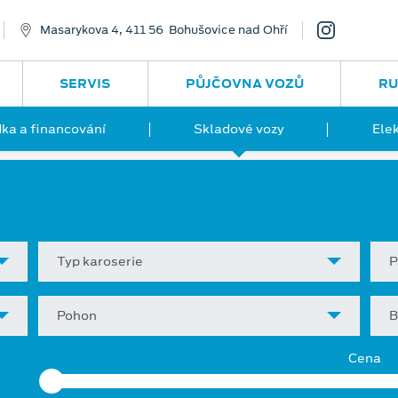
Masarykova 4, 411 56 Bohušovice nad Ohří
SERVIS
PŮJČOVNA VOZŮ
RU
ka a financování
Skladové vozy
Ele
Typ karoserie
P
Pohon
B
Cena