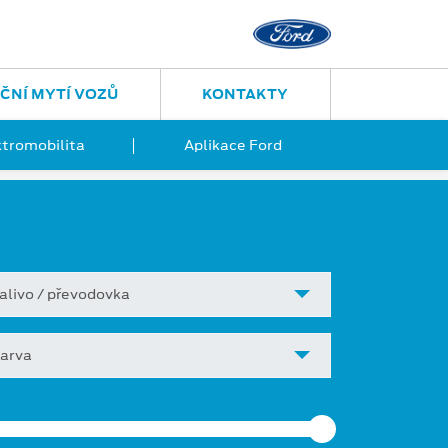
ČNÍ MYTÍ VOZŮ
KONTAKTY
ktromobilita
Aplikace Ford
alivo / převodovka
arva