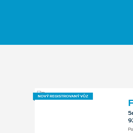
NOVÝ REGISTROVANÝ VŮZ
F
5
9
Po