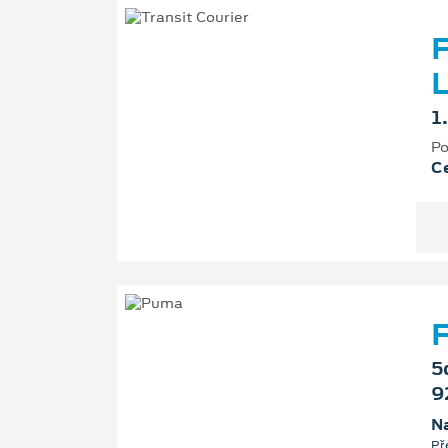
F
L
1
Po
Ce
F
5
9
Na
Př