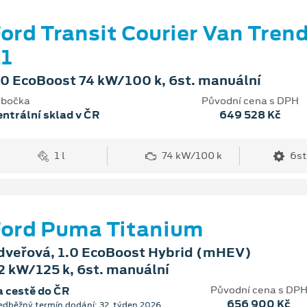
ord Transit Courier Van Tren
1
.0 EcoBoost 74 kW/100 k, 6st. manuální
bočka
Původní cena s DPH
ntrální sklad v ČR
649 528 Kč
1 l
74 kW/100 k
6st
ord Puma Titanium
dveřová, 1.0 EcoBoost Hybrid (mHEV)
2 kW/125 k, 6st. manuální
Původní cena s DP
 cestě do ČR
656 900 Kč
edběžný termín dodání: 32. týden 2026