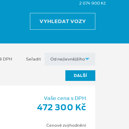
2 074 900 Kč
VYHLEDAT VOZY
ně DPH
Seřadit
DALŠÍ
Vaše cena s DPH
472 300 Kč
Cenové zvýhodnění