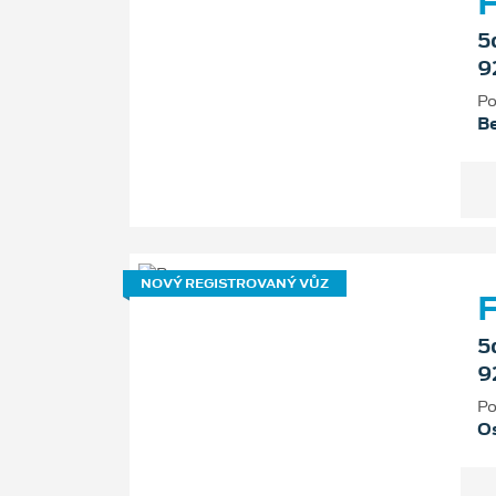
F
5
9
Po
B
NOVÝ REGISTROVANÝ VŮZ
F
5
9
Po
Os