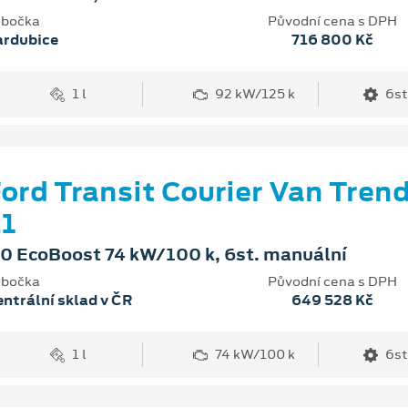
bočka
Původní cena s DPH
ardubice
716 800 Kč
1 l
92 kW/125 k
6st
ord Transit Courier Van Tren
1
.0 EcoBoost 74 kW/100 k, 6st. manuální
bočka
Původní cena s DPH
ntrální sklad v ČR
649 528 Kč
1 l
74 kW/100 k
6st