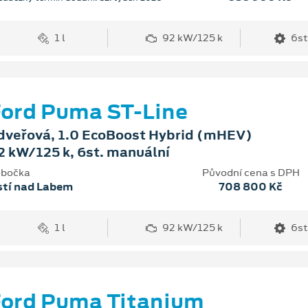
1 l
92 kW/125 k
6st
ord Puma ST-Line
dveřová, 1.0 EcoBoost Hybrid (mHEV)
2 kW/125 k, 6st. manuální
bočka
Původní cena s DPH
stí nad Labem
708 800 Kč
1 l
92 kW/125 k
6st
ord Puma Titanium