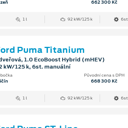
lzeň
662 300 Kč
1 l
92 kW/125 k
6st
ord Puma Titanium
dveřová, 1.0 EcoBoost Hybrid (mHEV)
2 kW/125 k, 6st. manuální
bočka
Původní cena s DPH
ěčín
668 300 Kč
1 l
92 kW/125 k
6st