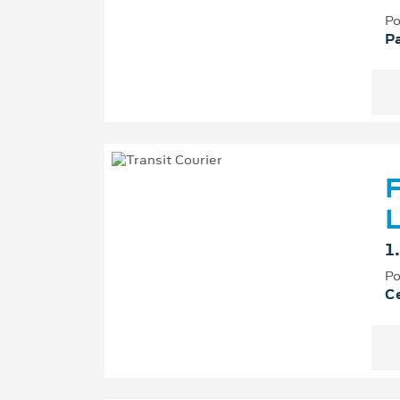
Po
P
F
L
1
Po
Ce