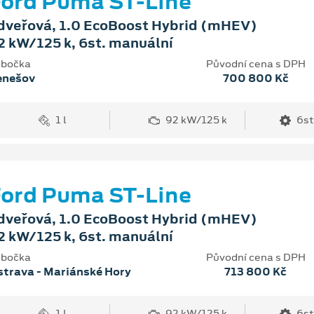
ord Puma ST-Line
dveřová, 1.0 EcoBoost Hybrid (mHEV)
2 kW/125 k, 6st. manuální
bočka
Původní cena s DPH
enešov
700 800 Kč
1 l
92 kW/125 k
6st
ord Puma ST-Line
dveřová, 1.0 EcoBoost Hybrid (mHEV)
2 kW/125 k, 6st. manuální
bočka
Původní cena s DPH
trava - Mariánské Hory
713 800 Kč
1 l
92 kW/125 k
6st