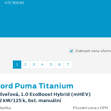
472 300 Kč
Zobrazit ceny včet
1
2
3
4
5
6
7
ord Puma Titanium
dveřová, 1.0 EcoBoost Hybrid (mHEV)
2 kW/125 k, 6st. manuální
bočka
Původní cena s DPH