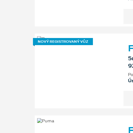
NOVÝ REGISTROVANÝ VŮZ
F
5
9
Po
Ú
F