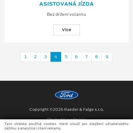
ASISTOVANÁ JÍZDA
Bez držení volantu
Více
1
2
3
4
5
6
7
8
9
Copyright ©2026 Raeder & Falge s.r.o.
Obchodní podmínky
Tato stránka používá cookies, které slouží pro zlepšení uživatelského
zážitku, k analytice i cílení reklamy.
Ochrana osobních údajů