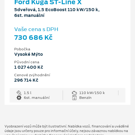
Ford Kuga ST-Line X
5dveřová, 1.5 EcoBoost 110 kW/150 k,
6st. manuální
Vaše cena s DPH
730 686 Kč
Pobočka
Vysoké Mýto
Původní cena
1 027 400 Kč
Cenové zvýhodnění
296 714 Kč
1.5 l
110 kW/150 k
6st. manuální
Benzín
Vyobrazení vozů může být ilustrativní. Nabídka vozů, financování a uváděné
údaje jsou určeny pouze pro informační účely, nejsou závaznou nabídkou na