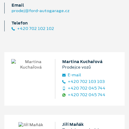
Email
prodej@ford-autogarage.cz
Telefon
+420 702 102 102
Martina Kuchařová
Prodejce vozů
E‑mail
+420 702 103 103
+420 702 045 744
+420 702 045 744
Jiří Maňák