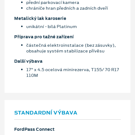
přední parkovací kamera
chrániče hran předních a zadních dveří
Metalický lak karoserie
unikátní - bílá Platinum
Příprava pro tažné zařízení
částečná elektroinstalace (bez zásuvky),
obsahuje systém stabilizace přívěsu
Další výbava
17" x 4.5 ocelová minirezerva, T155/ 70 R17
110M
STANDARDNÍ VÝBAVA
FordPass Connect