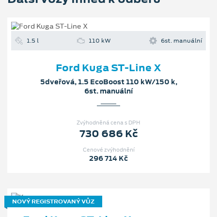
1.5 l
110 kW
6st. manuální
Ford Kuga ST-Line X
5dveřová, 1.5 EcoBoost 110 kW/150 k,
6st. manuální
Zvýhodněná cena s DPH
730 686 Kč
Cenové zvýhodnění
296 714 Kč
NOVÝ REGISTROVANÝ VŮZ