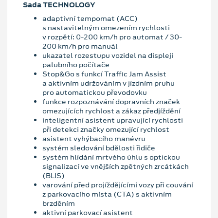
Sada TECHNOLOGY
adaptivní tempomat (ACC)
s nastavitelným omezením rychlosti
v rozpětí: 0-200 km/h pro automat / 30-
200 km/h pro manuál
ukazatel rozestupu vozidel na displeji
palubního počítače
Stop&Go s funkcí Traffic Jam Assist
a aktivním udržováním v jízdním pruhu
pro automatickou převodovku
funkce rozpoznávání dopravních značek
omezujících rychlost a zákaz předjíždění
inteligentní asistent upravující rychlosti
při detekci značky omezující rychlost
asistent vyhýbacího manévru
systém sledování bdělosti řidiče
systém hlídání mrtvého úhlu s optickou
signalizací ve vnějších zpětných zrcátkách
(BLIS)
varování před projíždějícími vozy při couvání
z parkovacího místa (CTA) s aktivním
brzděním
aktivní parkovací asistent