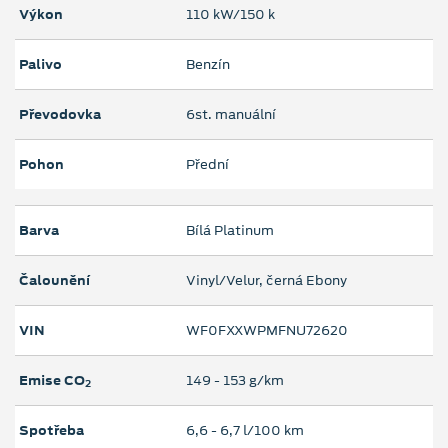
Výkon
110 kW/150 k
Palivo
Benzín
Převodovka
6st. manuální
Pohon
Přední
Barva
Bílá Platinum
Čalounění
Vinyl/Velur, černá Ebony
VIN
WF0FXXWPMFNU72620
Emise CO
149 ‐ 153 g/km
2
Spotřeba
6,6 ‐ 6,7 l/100 km