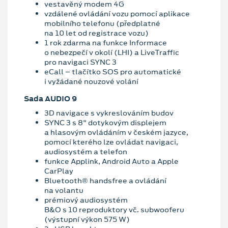
vestavěný modem 4G
vzdálené ovládání vozu pomocí aplikace
mobilního telefonu (předplatné
na 10 let od registrace vozu)
1 rok zdarma na funkce Informace
o nebezpečí v okolí (LHI) a LiveTraffic
pro navigaci SYNC 3
eCall – tlačítko SOS pro automatické
i vyžádané nouzové volání
Sada AUDIO 9
3D navigace s vykreslováním budov
SYNC 3 s 8" dotykovým displejem
a hlasovým ovládáním v českém jazyce,
pomocí kterého lze ovládat navigaci,
audiosystém a telefon
funkce Applink, Android Auto a Apple
CarPlay
Bluetooth® handsfree a ovládání
na volantu
prémiový audiosystém
B&O s 10 reproduktory vč. subwooferu
(výstupní výkon 575 W)