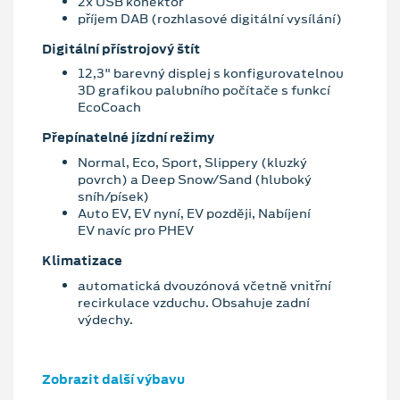
2x USB konektor
příjem DAB (rozhlasové digitální vysílání)
Digitální přístrojový štít
12,3" barevný displej s konfigurovatelnou
3D grafikou palubního počítače s funkcí
EcoCoach
Přepínatelné jízdní režimy
Normal, Eco, Sport, Slippery (kluzký
povrch) a Deep Snow/Sand (hluboký
sníh/písek)
Auto EV, EV nyní, EV později, Nabíjení
EV navíc pro PHEV
Klimatizace
automatická dvouzónová včetně vnitřní
recirkulace vzduchu. Obsahuje zadní
výdechy.
Zobrazit další výbavu