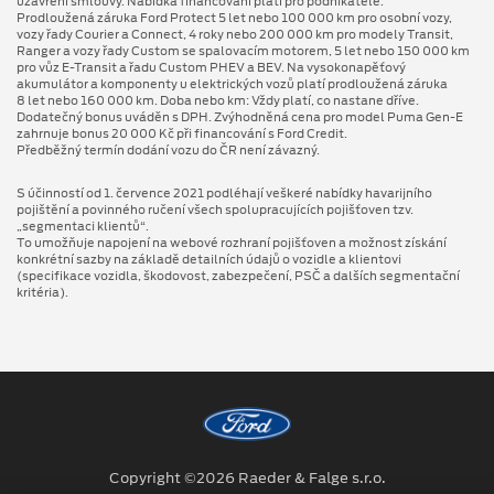
uzavření smlouvy. Nabídka financování platí pro podnikatele.
Prodloužená záruka Ford Protect 5 let nebo 100 000 km pro osobní vozy,
vozy řady Courier a Connect, 4 roky nebo 200 000 km pro modely Transit,
Ranger a vozy řady Custom se spalovacím motorem, 5 let nebo 150 000 km
pro vůz E-Transit a řadu Custom PHEV a BEV. Na vysokonapěťový
akumulátor a komponenty u elektrických vozů platí prodloužená záruka
8 let nebo 160 000 km. Doba nebo km: Vždy platí, co nastane dříve.
Dodatečný bonus uváděn s DPH. Zvýhodněná cena pro model Puma Gen⁠-⁠E
zahrnuje bonus 20 000 Kč při financování s Ford Credit.
Předběžný termín dodání vozu do ČR není závazný.
S účinností od 1. července 2021 podléhají veškeré nabídky havarijního
pojištění a povinného ručení všech spolupracujících pojišťoven tzv.
„segmentaci klientů“.
To umožňuje napojení na webové rozhraní pojišťoven a možnost získání
konkrétní sazby na základě detailních údajů o vozidle a klientovi
(specifikace vozidla, škodovost, zabezpečení, PSČ a dalších segmentační
kritéria).
Copyright ©2026 Raeder & Falge s.r.o.