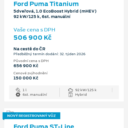
Ford Puma Titanium
5dveřová, 1.0 EcoBoost Hybrid (mHEV)
92 kW/125 k, 6st. manuální
Vaše cena s DPH
506 900 Kč
Na cestě do ČR
Předběžný termín dodání: 32. týden 2026
Původní cena s DPH
656 900 Kč
Cenové zvýhodnění
150 000 Kč
1 l
92 kW/125 k
6st. manuální
Hybrid
NOVÝ REGISTROVANÝ VŮZ
Ford Puma ST-Line