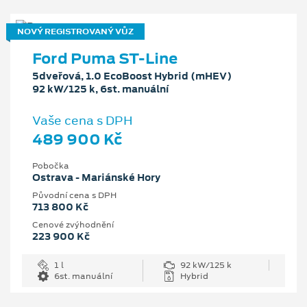
NOVÝ REGISTROVANÝ VŮZ
Ford Puma ST-Line
5dveřová, 1.0 EcoBoost Hybrid (mHEV)
92 kW/125 k, 6st. manuální
Vaše cena s DPH
489 900 Kč
Pobočka
Ostrava - Mariánské Hory
Původní cena s DPH
713 800 Kč
Cenové zvýhodnění
223 900 Kč
1 l
92 kW/125 k
6st. manuální
Hybrid