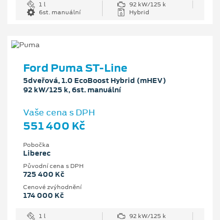
1 l
92 kW/125 k
6st. manuální
Hybrid
Ford Puma ST-Line
5dveřová, 1.0 EcoBoost Hybrid (mHEV)
92 kW/125 k, 6st. manuální
Vaše cena s DPH
551 400 Kč
Pobočka
Liberec
Původní cena s DPH
725 400 Kč
Cenové zvýhodnění
174 000 Kč
1 l
92 kW/125 k