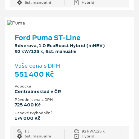
6st. manuální
Hybrid
Ford Puma ST-Line
5dveřová, 1.0 EcoBoost Hybrid (mHEV)
92 kW/125 k, 6st. manuální
Vaše cena s DPH
551 400 Kč
Pobočka
Centrální sklad v ČR
Původní cena s DPH
725 400 Kč
Cenové zvýhodnění
174 000 Kč
1 l
92 kW/125 k
6st. manuální
Hybrid