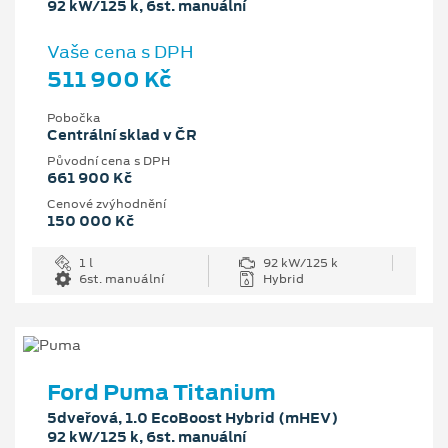
92 kW/125 k, 6st. manuální
Vaše cena s DPH
511 900 Kč
Pobočka
Centrální sklad v ČR
Původní cena s DPH
661 900 Kč
Cenové zvýhodnění
150 000 Kč
1 l
92 kW/125 k
6st. manuální
Hybrid
Ford Puma Titanium
5dveřová, 1.0 EcoBoost Hybrid (mHEV)
92 kW/125 k, 6st. manuální