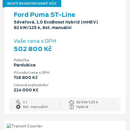
NOVÝ REGISTROVANÝ VŮZ
Ford Puma ST-Line
5dveřová, 1.0 EcoBoost Hybrid (mHEV)
92 kW/125 k, 6st. manuální
Vaše cena s DPH
502 800 Kč
Pobočka
Pardubice
Původní cena s DPH
716 800 Kč
Cenové zvýhodnění
214 000 Kč
1 l
92 kW/125 k
6st. manuální
Hybrid