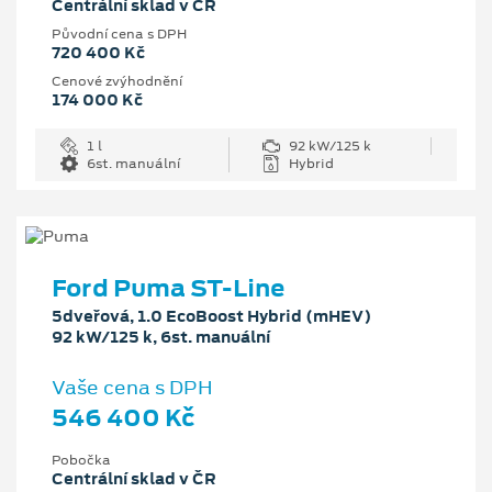
Centrální sklad v ČR
Původní cena s DPH
720 400 Kč
Cenové zvýhodnění
174 000 Kč
1 l
92 kW/125 k
6st. manuální
Hybrid
Ford Puma ST-Line
5dveřová, 1.0 EcoBoost Hybrid (mHEV)
92 kW/125 k, 6st. manuální
Vaše cena s DPH
546 400 Kč
Pobočka
Centrální sklad v ČR