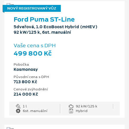
NOVÝ REGISTROVANÝ VŮZ
Ford Puma ST-Line
5dveřová, 1.0 EcoBoost Hybrid (mHEV)
92 kW/125 k, 6st. manuální
Vaše cena s DPH
499 800 Kč
Pobočka
Kosmonosy
Původní cena s DPH
713 800 Kč
Cenové zvýhodnění
214 000 Kč
1 l
92 kW/125 k
6st. manuální
Hybrid