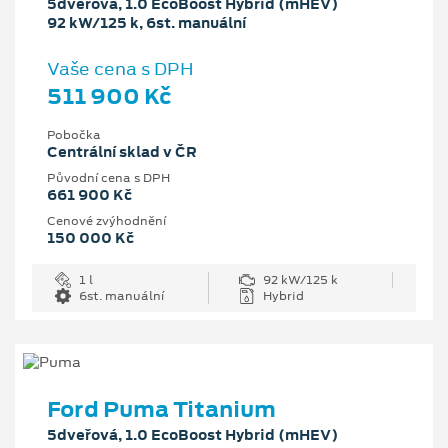
5dveřová, 1.0 EcoBoost Hybrid (mHEV)
92 kW/125 k, 6st. manuální
Vaše cena s DPH
511 900 Kč
Pobočka
Centrální sklad v ČR
Původní cena s DPH
661 900 Kč
Cenové zvýhodnění
150 000 Kč
1 l
92 kW/125 k
6st. manuální
Hybrid
Ford Puma Titanium
5dveřová, 1.0 EcoBoost Hybrid (mHEV)