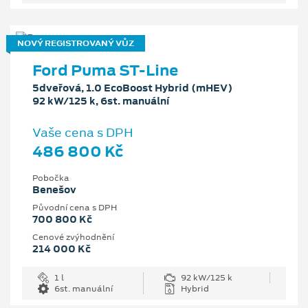
NOVÝ REGISTROVANÝ VŮZ
Ford Puma ST-Line
5dveřová, 1.0 EcoBoost Hybrid (mHEV)
92 kW/125 k, 6st. manuální
Vaše cena s DPH
486 800 Kč
Pobočka
Benešov
Původní cena s DPH
700 800 Kč
Cenové zvýhodnění
214 000 Kč
1 l
92 kW/125 k
6st. manuální
Hybrid