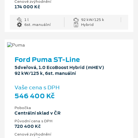
Cenové zvýhodnění
174 000 Kč
1 l
92 kW/125 k
6st. manuální
Hybrid
Ford Puma ST-Line
5dveřová, 1.0 EcoBoost Hybrid (mHEV)
92 kW/125 k, 6st. manuální
Vaše cena s DPH
546 400 Kč
Pobočka
Centrální sklad v ČR
Původní cena s DPH
720 400 Kč
Cenové zvýhodnění