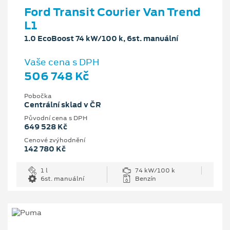
Ford Transit Courier Van Trend
L1
1.0 EcoBoost 74 kW/100 k, 6st. manuální
Vaše cena s DPH
506 748 Kč
Pobočka
Centrální sklad v ČR
Původní cena s DPH
649 528 Kč
Cenové zvýhodnění
142 780 Kč
1 l
74 kW/100 k
6st. manuální
Benzín