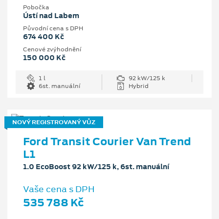
Pobočka
Ústí nad Labem
Původní cena s DPH
674 400 Kč
Cenové zvýhodnění
150 000 Kč
1 l
92 kW/125 k
6st. manuální
Hybrid
NOVÝ REGISTROVANÝ VŮZ
Ford Transit Courier Van Trend
L1
1.0 EcoBoost 92 kW/125 k, 6st. manuální
Vaše cena s DPH
535 788 Kč