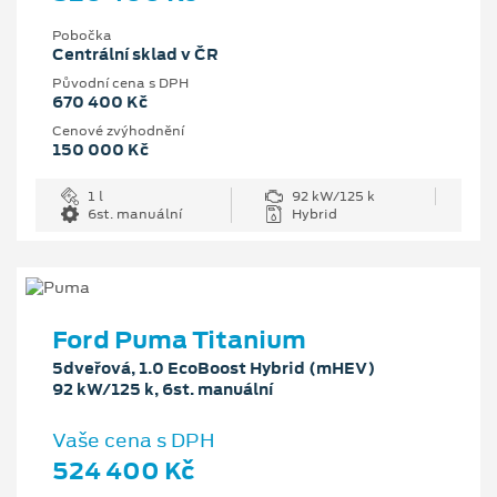
Pobočka
Centrální sklad v ČR
Původní cena s DPH
670 400 Kč
Cenové zvýhodnění
150 000 Kč
1 l
92 kW/125 k
6st. manuální
Hybrid
Ford Puma Titanium
5dveřová, 1.0 EcoBoost Hybrid (mHEV)
92 kW/125 k, 6st. manuální
Vaše cena s DPH
524 400 Kč