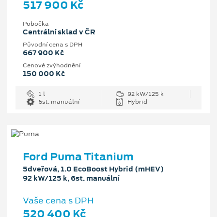
517 900 Kč
Pobočka
Centrální sklad v ČR
Původní cena s DPH
667 900 Kč
Cenové zvýhodnění
150 000 Kč
1 l
92 kW/125 k
6st. manuální
Hybrid
Ford Puma Titanium
5dveřová, 1.0 EcoBoost Hybrid (mHEV)
92 kW/125 k, 6st. manuální
Vaše cena s DPH
520 400 Kč