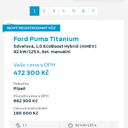
1
2
3
4
5
6
7
NOVÝ REGISTROVANÝ VŮZ
Ford Puma Titanium
5dveřová, 1.0 EcoBoost Hybrid (mHEV)
92 kW/125 k, 6st. manuální
Vaše cena s DPH
472 300 Kč
Pobočka
Plzeň
Původní cena s DPH
662 300 Kč
Cenové zvýhodnění
190 000 Kč
1 l
92 kW/125 k