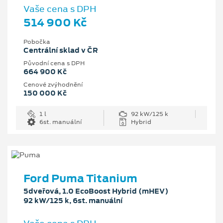
Vaše cena s DPH
514 900 Kč
Pobočka
Centrální sklad v ČR
Původní cena s DPH
664 900 Kč
Cenové zvýhodnění
150 000 Kč
1 l
92 kW/125 k
6st. manuální
Hybrid
Ford Puma Titanium
5dveřová, 1.0 EcoBoost Hybrid (mHEV)
92 kW/125 k, 6st. manuální