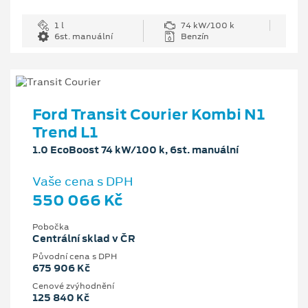
1 l
74 kW/100 k
6st. manuální
Benzín
Ford Transit Courier Kombi N1
Trend L1
1.0 EcoBoost 74 kW/100 k, 6st. manuální
Vaše cena s DPH
550 066 Kč
Pobočka
Centrální sklad v ČR
Původní cena s DPH
675 906 Kč
Cenové zvýhodnění
125 840 Kč