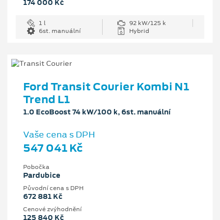
174 000 Kč
1 l
92 kW/125 k
6st. manuální
Hybrid
Ford Transit Courier Kombi N1
Trend L1
1.0 EcoBoost 74 kW/100 k, 6st. manuální
Vaše cena s DPH
547 041 Kč
Pobočka
Pardubice
Původní cena s DPH
672 881 Kč
Cenové zvýhodnění
125 840 Kč