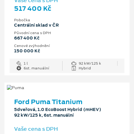
Vaše cena s DPH
517 400 Kč
Pobočka
Centrální sklad v ČR
Původní cena s DPH
667 400 Kč
Cenové zvýhodnění
150 000 Kč
1 l
92 kW/125 k
6st. manuální
Hybrid
Ford Puma Titanium
5dveřová, 1.0 EcoBoost Hybrid (mHEV)
92 kW/125 k, 6st. manuální
Vaše cena s DPH