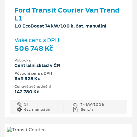
Ford Transit Courier Van Trend
L1
1.0 EcoBoost 74 kW/100 k, 6st. manuální
Vaše cena s DPH
506 748 Kč
Pobočka
Centrální sklad v ČR
Původní cena s DPH
649 528 Kč
Cenové zvýhodnění
142 780 Kč
1 l
74 kW/100 k
6st. manuální
Benzín