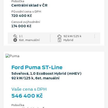
Pobočka
Centrální sklad v ČR
Původní cena s DPH
720 400 Kč
Cenové zvýhodnění
174 000 Kč
1 l
92 kW/125 k
6st. manuální
Hybrid
Ford Puma ST-Line
5dveřová, 1.0 EcoBoost Hybrid (mHEV)
92 kW/125 k, 6st. manuální
Vaše cena s DPH
546 400 Kč
Pobočka