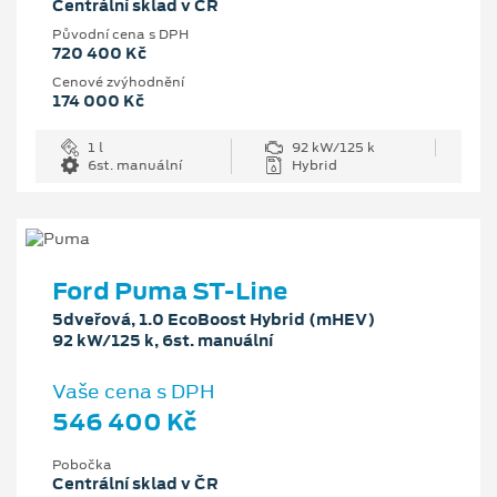
Centrální sklad v ČR
Původní cena s DPH
720 400 Kč
Cenové zvýhodnění
174 000 Kč
1 l
92 kW/125 k
6st. manuální
Hybrid
Ford Puma ST-Line
5dveřová, 1.0 EcoBoost Hybrid (mHEV)
92 kW/125 k, 6st. manuální
Vaše cena s DPH
546 400 Kč
Pobočka
Centrální sklad v ČR