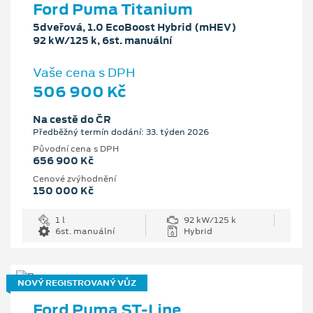
Ford Puma Titanium
5dveřová, 1.0 EcoBoost Hybrid (mHEV)
92 kW/125 k, 6st. manuální
Vaše cena s DPH
506 900 Kč
Na cestě do ČR
Předběžný termín dodání: 33. týden 2026
Původní cena s DPH
656 900 Kč
Cenové zvýhodnění
150 000 Kč
1 l
92 kW/125 k
6st. manuální
Hybrid
NOVÝ REGISTROVANÝ VŮZ
Ford Puma ST-Line