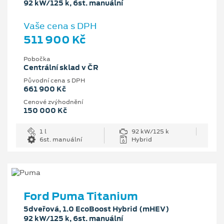
92 kW/125 k, 6st. manuální
Vaše cena s DPH
511 900 Kč
Pobočka
Centrální sklad v ČR
Původní cena s DPH
661 900 Kč
Cenové zvýhodnění
150 000 Kč
1 l
92 kW/125 k
6st. manuální
Hybrid
Ford Puma Titanium
5dveřová, 1.0 EcoBoost Hybrid (mHEV)
92 kW/125 k, 6st. manuální