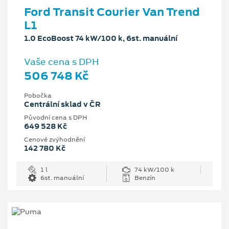
Ford Transit Courier Van Trend
L1
1.0 EcoBoost 74 kW/100 k, 6st. manuální
Vaše cena s DPH
506 748 Kč
Pobočka
Centrální sklad v ČR
Původní cena s DPH
649 528 Kč
Cenové zvýhodnění
142 780 Kč
1 l
74 kW/100 k
6st. manuální
Benzín