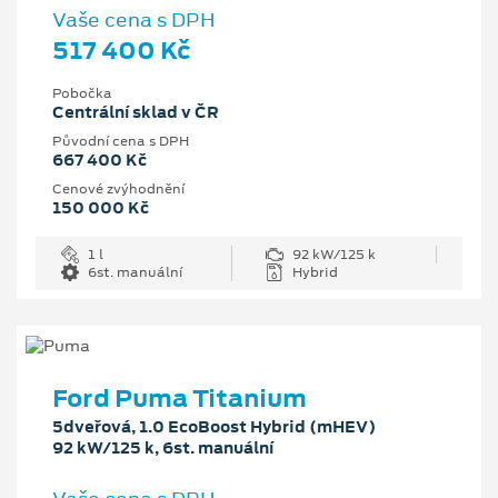
Vaše cena s DPH
517 400 Kč
Pobočka
Centrální sklad v ČR
Původní cena s DPH
667 400 Kč
Cenové zvýhodnění
150 000 Kč
1 l
92 kW/125 k
6st. manuální
Hybrid
Ford Puma Titanium
5dveřová, 1.0 EcoBoost Hybrid (mHEV)
92 kW/125 k, 6st. manuální