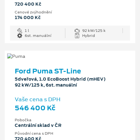
720 400 Kč
Cenové zvýhodnění
174 000 Kč
1 l
92 kW/125 k
6st. manuální
Hybrid
Ford Puma ST-Line
5dveřová, 1.0 EcoBoost Hybrid (mHEV)
92 kW/125 k, 6st. manuální
Vaše cena s DPH
546 400 Kč
Pobočka
Centrální sklad v ČR
Původní cena s DPH
720 400 Kč