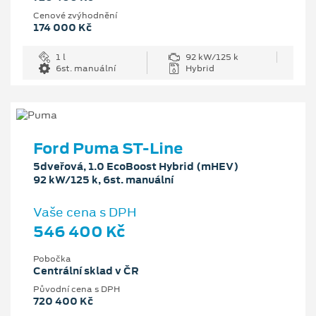
Cenové zvýhodnění
174 000 Kč
1 l
92 kW/125 k
6st. manuální
Hybrid
Ford Puma ST-Line
5dveřová, 1.0 EcoBoost Hybrid (mHEV)
92 kW/125 k, 6st. manuální
Vaše cena s DPH
546 400 Kč
Pobočka
Centrální sklad v ČR
Původní cena s DPH
720 400 Kč