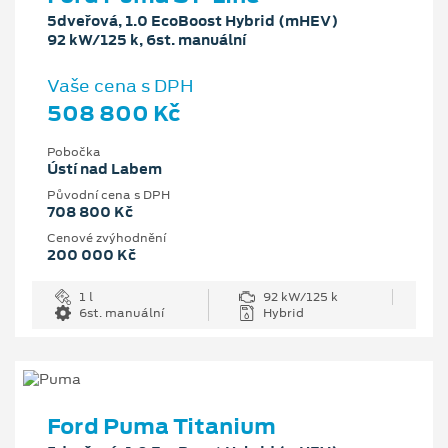
5dveřová, 1.0 EcoBoost Hybrid (mHEV)
92 kW/125 k, 6st. manuální
Vaše cena s DPH
508 800 Kč
Pobočka
Ústí nad Labem
Původní cena s DPH
708 800 Kč
Cenové zvýhodnění
200 000 Kč
1 l
92 kW/125 k
6st. manuální
Hybrid
Ford Puma Titanium