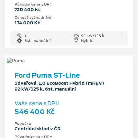
Původní cena s DPH
720 400 Kč
Cenové zvýhodnění
174 000 Kč
1 l
92 kW/125 k
6st. manuální
Hybrid
Ford Puma ST-Line
5dveřová, 1.0 EcoBoost Hybrid (mHEV)
92 kW/125 k, 6st. manuální
Vaše cena s DPH
546 400 Kč
Pobočka
Centrální sklad v ČR
Původní cena s DPH