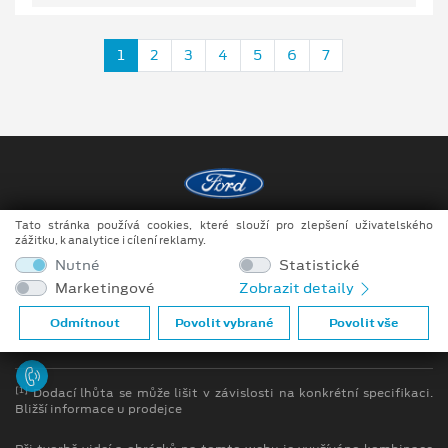
1
2
3
4
5
6
7
Tato stránka používá cookies, které slouží pro zlepšení uživatelského
Copyright ©2026 Raeder & Falge s.r.o.
zážitku, k analytice i cílení reklamy.
Nutné
Statistické
Obchodní podmínky
Marketingové
Zobrazit detaily
Ochrana osobních údajů
Odmítnout
Povolit vybrané
Povolit vše
Prohlášení o zpracování údajů konečných zákazníků
[1]
Dodací lhůta se může lišit v závislosti na konkrétní specifikaci.
Bližší informace u prodejce