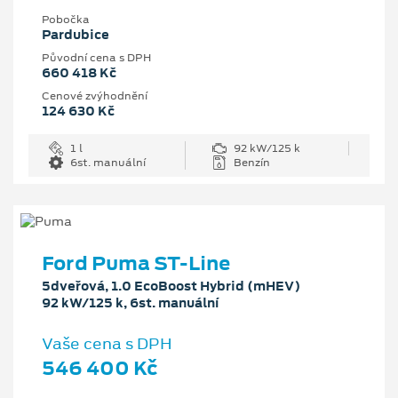
Pobočka
Pardubice
Původní cena s DPH
660 418 Kč
Cenové zvýhodnění
124 630 Kč
1 l
92 kW/125 k
6st. manuální
Benzín
Ford Puma ST-Line
5dveřová, 1.0 EcoBoost Hybrid (mHEV)
92 kW/125 k, 6st. manuální
Vaše cena s DPH
546 400 Kč