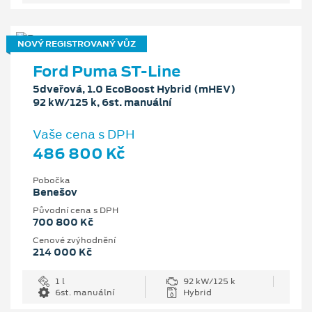
NOVÝ REGISTROVANÝ VŮZ
Ford Puma ST-Line
5dveřová, 1.0 EcoBoost Hybrid (mHEV)
92 kW/125 k, 6st. manuální
Vaše cena s DPH
486 800 Kč
Pobočka
Benešov
Původní cena s DPH
700 800 Kč
Cenové zvýhodnění
214 000 Kč
1 l
92 kW/125 k
6st. manuální
Hybrid