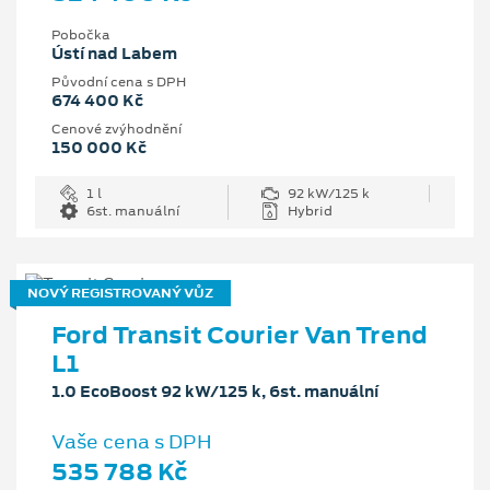
Pobočka
Ústí nad Labem
Původní cena s DPH
674 400 Kč
Cenové zvýhodnění
150 000 Kč
1 l
92 kW/125 k
6st. manuální
Hybrid
NOVÝ REGISTROVANÝ VŮZ
Ford Transit Courier Van Trend
L1
1.0 EcoBoost 92 kW/125 k, 6st. manuální
Vaše cena s DPH
535 788 Kč