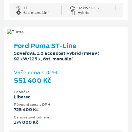
1 l
92 kW/125 k
6st. manuální
Hybrid
Ford Puma ST-Line
5dveřová, 1.0 EcoBoost Hybrid (mHEV)
92 kW/125 k, 6st. manuální
Vaše cena s DPH
551 400 Kč
Pobočka
Liberec
Původní cena s DPH
725 400 Kč
Cenové zvýhodnění
174 000 Kč