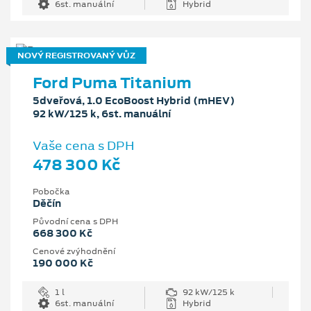
6st. manuální
Hybrid
NOVÝ REGISTROVANÝ VŮZ
Ford Puma Titanium
5dveřová, 1.0 EcoBoost Hybrid (mHEV)
92 kW/125 k, 6st. manuální
Vaše cena s DPH
478 300 Kč
Pobočka
Děčín
Původní cena s DPH
668 300 Kč
Cenové zvýhodnění
190 000 Kč
1 l
92 kW/125 k
6st. manuální
Hybrid