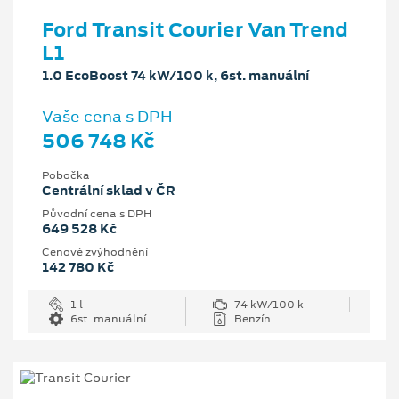
Ford Transit Courier Van Trend
L1
1.0 EcoBoost 74 kW/100 k, 6st. manuální
Vaše cena s DPH
506 748 Kč
Pobočka
Centrální sklad v ČR
Původní cena s DPH
649 528 Kč
Cenové zvýhodnění
142 780 Kč
1 l
74 kW/100 k
6st. manuální
Benzín