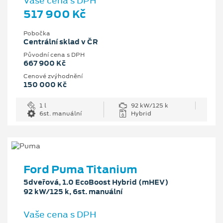
Vaše cena s DPH
517 900 Kč
Pobočka
Centrální sklad v ČR
Původní cena s DPH
667 900 Kč
Cenové zvýhodnění
150 000 Kč
1 l
92 kW/125 k
6st. manuální
Hybrid
Ford Puma Titanium
5dveřová, 1.0 EcoBoost Hybrid (mHEV)
92 kW/125 k, 6st. manuální
Vaše cena s DPH