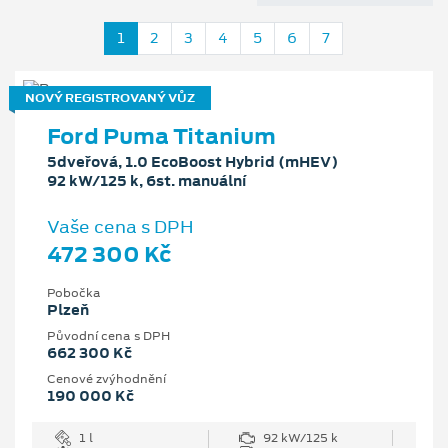
1
2
3
4
5
6
7
NOVÝ REGISTROVANÝ VŮZ
Ford Puma Titanium
5dveřová, 1.0 EcoBoost Hybrid (mHEV)
92 kW/125 k, 6st. manuální
Vaše cena s DPH
472 300 Kč
Pobočka
Plzeň
Původní cena s DPH
662 300 Kč
Cenové zvýhodnění
190 000 Kč
1 l
92 kW/125 k