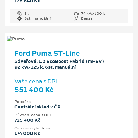
125 840 Kč
1 l
74 kW/100 k
6st. manuální
Benzín
Ford Puma ST-Line
5dveřová, 1.0 EcoBoost Hybrid (mHEV)
92 kW/125 k, 6st. manuální
Vaše cena s DPH
551 400 Kč
Pobočka
Centrální sklad v ČR
Původní cena s DPH
725 400 Kč
Cenové zvýhodnění
174 000 Kč