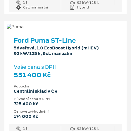
1 l
92 kW/125 k
6st. manuální
Hybrid
Ford Puma ST-Line
5dveřová, 1.0 EcoBoost Hybrid (mHEV)
92 kW/125 k, 6st. manuální
Vaše cena s DPH
551 400 Kč
Pobočka
Centrální sklad v ČR
Původní cena s DPH
725 400 Kč
Cenové zvýhodnění
174 000 Kč
1 l
92 kW/125 k