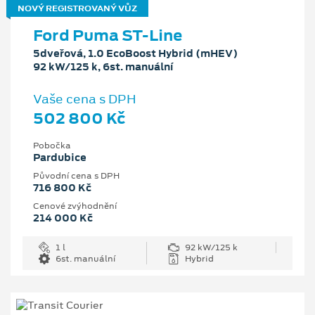
NOVÝ REGISTROVANÝ VŮZ
Ford Puma ST-Line
5dveřová, 1.0 EcoBoost Hybrid (mHEV)
92 kW/125 k, 6st. manuální
Vaše cena s DPH
502 800 Kč
Pobočka
Pardubice
Původní cena s DPH
716 800 Kč
Cenové zvýhodnění
214 000 Kč
1 l
92 kW/125 k
6st. manuální
Hybrid