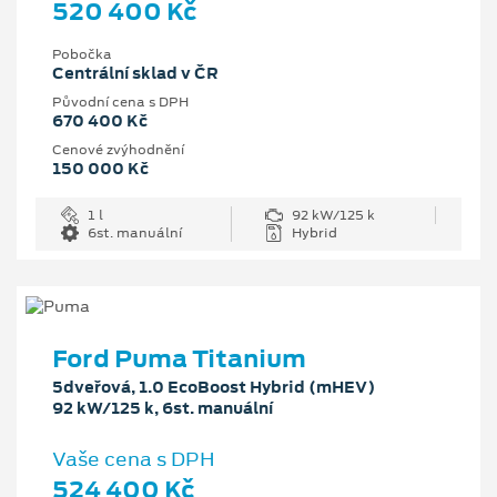
520 400 Kč
Pobočka
Centrální sklad v ČR
Původní cena s DPH
670 400 Kč
Cenové zvýhodnění
150 000 Kč
1 l
92 kW/125 k
6st. manuální
Hybrid
Ford Puma Titanium
5dveřová, 1.0 EcoBoost Hybrid (mHEV)
92 kW/125 k, 6st. manuální
Vaše cena s DPH
524 400 Kč