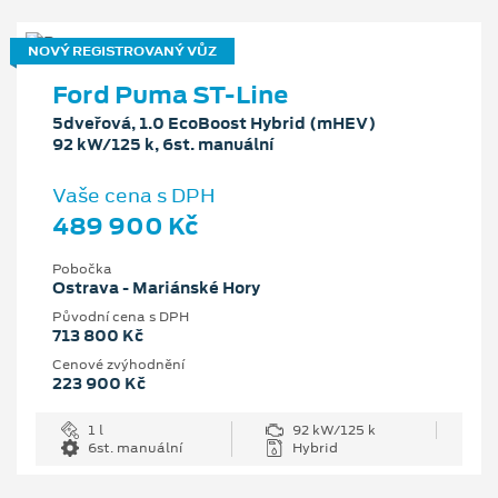
NOVÝ REGISTROVANÝ VŮZ
Ford Puma ST-Line
5dveřová, 1.0 EcoBoost Hybrid (mHEV)
92 kW/125 k, 6st. manuální
Vaše cena s DPH
489 900 Kč
Pobočka
Ostrava - Mariánské Hory
Původní cena s DPH
713 800 Kč
Cenové zvýhodnění
223 900 Kč
1 l
92 kW/125 k
6st. manuální
Hybrid