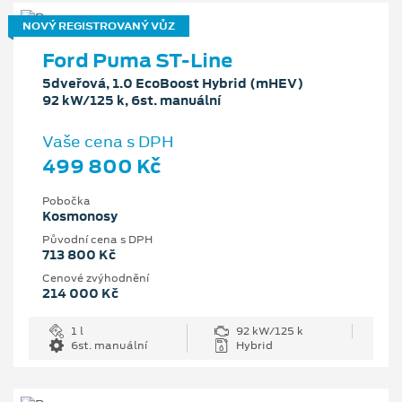
NOVÝ REGISTROVANÝ VŮZ
Ford Puma ST-Line
5dveřová, 1.0 EcoBoost Hybrid (mHEV)
92 kW/125 k, 6st. manuální
Vaše cena s DPH
499 800 Kč
Pobočka
Kosmonosy
Původní cena s DPH
713 800 Kč
Cenové zvýhodnění
214 000 Kč
1 l
92 kW/125 k
6st. manuální
Hybrid