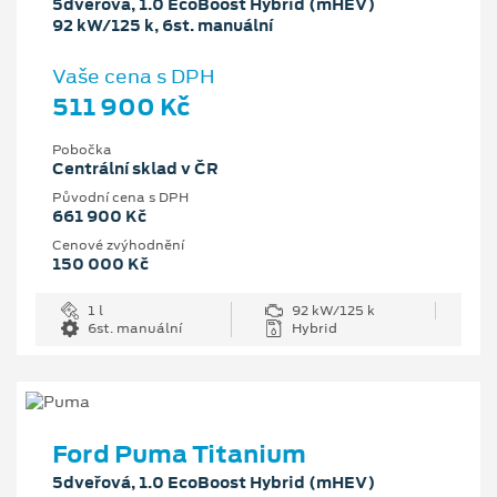
5dveřová, 1.0 EcoBoost Hybrid (mHEV)
92 kW/125 k, 6st. manuální
Vaše cena s DPH
511 900 Kč
Pobočka
Centrální sklad v ČR
Původní cena s DPH
661 900 Kč
Cenové zvýhodnění
150 000 Kč
1 l
92 kW/125 k
6st. manuální
Hybrid
Ford Puma Titanium
5dveřová, 1.0 EcoBoost Hybrid (mHEV)