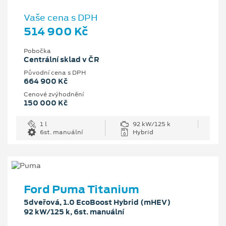
Vaše cena s DPH
514 900 Kč
Pobočka
Centrální sklad v ČR
Původní cena s DPH
664 900 Kč
Cenové zvýhodnění
150 000 Kč
1 l
92 kW/125 k
6st. manuální
Hybrid
Ford Puma Titanium
5dveřová, 1.0 EcoBoost Hybrid (mHEV)
92 kW/125 k, 6st. manuální