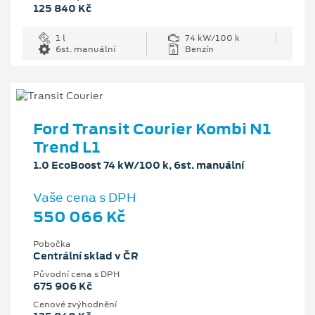
125 840 Kč
1 l
74 kW/100 k
6st. manuální
Benzín
Ford Transit Courier Kombi N1
Trend L1
1.0 EcoBoost 74 kW/100 k, 6st. manuální
Vaše cena s DPH
550 066 Kč
Pobočka
Centrální sklad v ČR
Původní cena s DPH
675 906 Kč
Cenové zvýhodnění