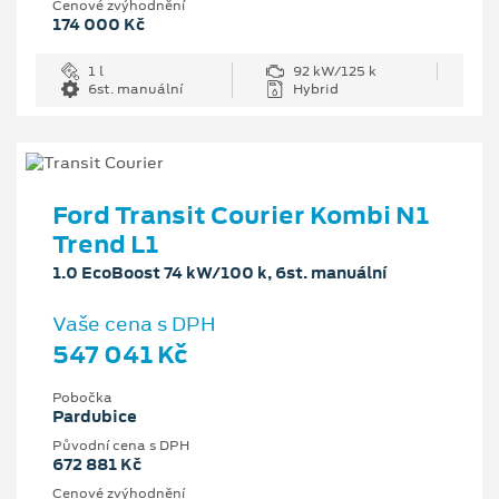
Cenové zvýhodnění
174 000 Kč
1 l
92 kW/125 k
6st. manuální
Hybrid
Ford Transit Courier Kombi N1
Trend L1
1.0 EcoBoost 74 kW/100 k, 6st. manuální
Vaše cena s DPH
547 041 Kč
Pobočka
Pardubice
Původní cena s DPH
672 881 Kč
Cenové zvýhodnění