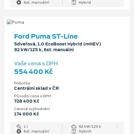
6st. manuální
Hybrid
Ford Puma ST-Line
5dveřová, 1.0 EcoBoost Hybrid (mHEV)
92 kW/125 k, 6st. manuální
Vaše cena s DPH
554 400 Kč
Pobočka
Centrální sklad v ČR
Původní cena s DPH
728 400 Kč
Cenové zvýhodnění
174 000 Kč
1 l
92 kW/125 k
6st. manuální
Hybrid