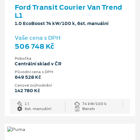
Ford Transit Courier Van Trend
L1
1.0 EcoBoost 74 kW/100 k, 6st. manuální
Vaše cena s DPH
506 748 Kč
Pobočka
Centrální sklad v ČR
Původní cena s DPH
649 528 Kč
Cenové zvýhodnění
142 780 Kč
1 l
74 kW/100 k
6st. manuální
Benzín