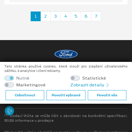
1
2
3
4
5
6
7
Tato stránka používá cookies, které slouží pro zlepšení uživatelského
Copyright ©2026 Raeder & Falge s.r.o.
zážitku, k analytice i cílení reklamy.
Nutné
Statistické
Obchodní podmínky
Marketingové
Zobrazit detaily
Ochrana osobních údajů
Odmítnout
Povolit vybrané
Povolit vše
Prohlášení o zpracování údajů konečných zákazníků
[1]
Dodací lhůta se může lišit v závislosti na konkrétní specifikaci.
Bližší informace u prodejce