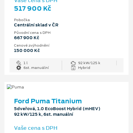
Vaše cena s DPH
517 900 Kč
Pobočka
Centrální sklad v ČR
Původní cena s DPH
667 900 Kč
Cenové zvýhodnění
150 000 Kč
1 l
92 kW/125 k
6st. manuální
Hybrid
Ford Puma Titanium
5dveřová, 1.0 EcoBoost Hybrid (mHEV)
92 kW/125 k, 6st. manuální
Vaše cena s DPH