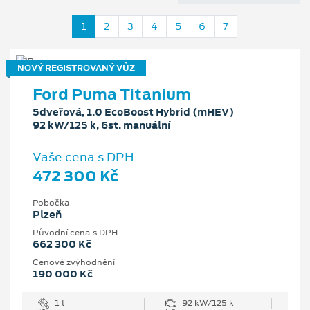
1
2
3
4
5
6
7
NOVÝ REGISTROVANÝ VŮZ
Ford Puma Titanium
5dveřová, 1.0 EcoBoost Hybrid (mHEV)
92 kW/125 k, 6st. manuální
Vaše cena s DPH
472 300 Kč
Pobočka
Plzeň
Původní cena s DPH
662 300 Kč
Cenové zvýhodnění
190 000 Kč
1 l
92 kW/125 k