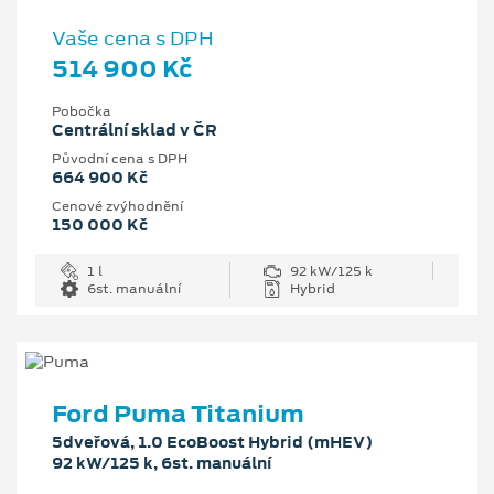
Vaše cena s DPH
514 900 Kč
Pobočka
Centrální sklad v ČR
Původní cena s DPH
664 900 Kč
Cenové zvýhodnění
150 000 Kč
1 l
92 kW/125 k
6st. manuální
Hybrid
Ford Puma Titanium
5dveřová, 1.0 EcoBoost Hybrid (mHEV)
92 kW/125 k, 6st. manuální