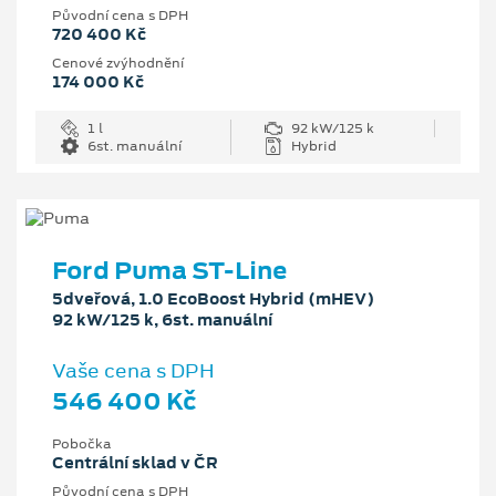
Původní cena s DPH
720 400 Kč
Cenové zvýhodnění
174 000 Kč
1 l
92 kW/125 k
6st. manuální
Hybrid
Ford Puma ST-Line
5dveřová, 1.0 EcoBoost Hybrid (mHEV)
92 kW/125 k, 6st. manuální
Vaše cena s DPH
546 400 Kč
Pobočka
Centrální sklad v ČR
Původní cena s DPH