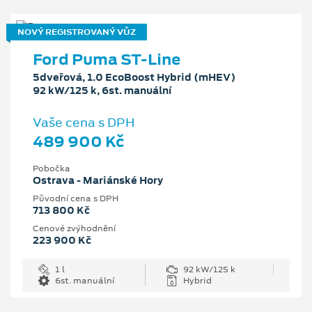
NOVÝ REGISTROVANÝ VŮZ
Ford Puma ST-Line
5dveřová, 1.0 EcoBoost Hybrid (mHEV)
92 kW/125 k, 6st. manuální
Vaše cena s DPH
489 900 Kč
Pobočka
Ostrava - Mariánské Hory
Původní cena s DPH
713 800 Kč
Cenové zvýhodnění
223 900 Kč
1 l
92 kW/125 k
6st. manuální
Hybrid