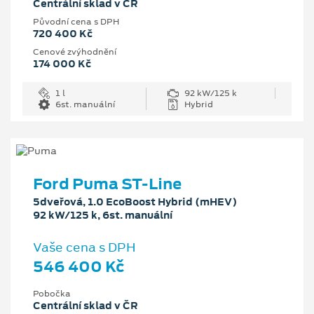
Centrální sklad v ČR
Původní cena s DPH
720 400 Kč
Cenové zvýhodnění
174 000 Kč
1 l
92 kW/125 k
6st. manuální
Hybrid
Ford Puma ST-Line
5dveřová, 1.0 EcoBoost Hybrid (mHEV)
92 kW/125 k, 6st. manuální
Vaše cena s DPH
546 400 Kč
Pobočka
Centrální sklad v ČR