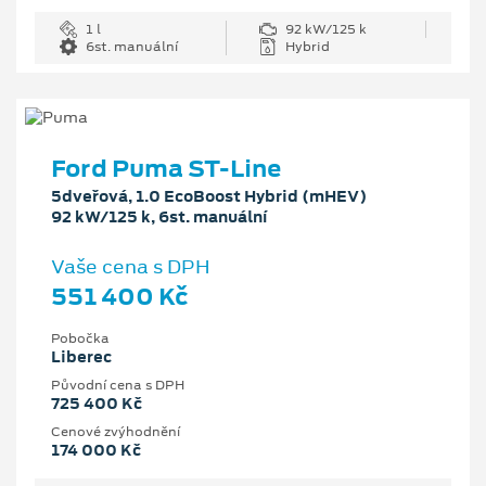
1 l
92 kW/125 k
6st. manuální
Hybrid
Ford Puma ST-Line
5dveřová, 1.0 EcoBoost Hybrid (mHEV)
92 kW/125 k, 6st. manuální
Vaše cena s DPH
551 400 Kč
Pobočka
Liberec
Původní cena s DPH
725 400 Kč
Cenové zvýhodnění
174 000 Kč