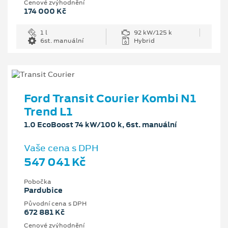
Cenové zvýhodnění
174 000 Kč
1 l
92 kW/125 k
6st. manuální
Hybrid
Ford Transit Courier Kombi N1
Trend L1
1.0 EcoBoost 74 kW/100 k, 6st. manuální
Vaše cena s DPH
547 041 Kč
Pobočka
Pardubice
Původní cena s DPH
672 881 Kč
Cenové zvýhodnění