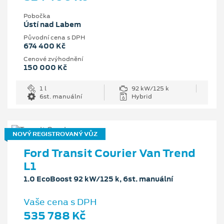
Pobočka
Ústí nad Labem
Původní cena s DPH
674 400 Kč
Cenové zvýhodnění
150 000 Kč
1 l
92 kW/125 k
6st. manuální
Hybrid
NOVÝ REGISTROVANÝ VŮZ
Ford Transit Courier Van Trend
L1
1.0 EcoBoost 92 kW/125 k, 6st. manuální
Vaše cena s DPH
535 788 Kč