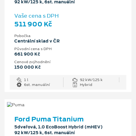
92 kW/125 k, 6st. manuální
Vaše cena s DPH
511 900 Kč
Pobočka
Centrální sklad v ČR
Původní cena s DPH
661 900 Kč
Cenové zvýhodnění
150 000 Kč
1 l
92 kW/125 k
6st. manuální
Hybrid
Ford Puma Titanium
5dveřová, 1.0 EcoBoost Hybrid (mHEV)
92 kW/125 k, 6st. manuální