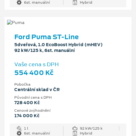
6st. manuální
Hybrid
Ford Puma ST-Line
5dveřová, 1.0 EcoBoost Hybrid (mHEV)
92 kW/125 k, 6st. manuální
Vaše cena s DPH
554 400 Kč
Pobočka
Centrální sklad v ČR
Původní cena s DPH
728 400 Kč
Cenové zvýhodnění
174 000 Kč
1 l
92 kW/125 k
6st. manuální
Hybrid