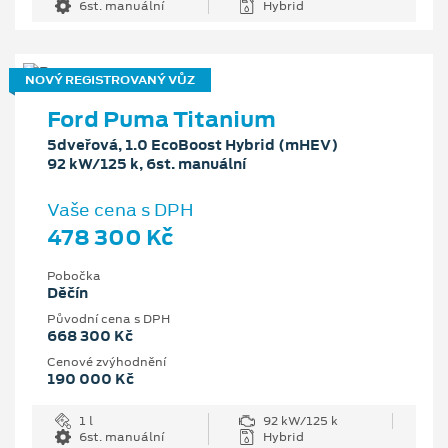
6st. manuální
Hybrid
NOVÝ REGISTROVANÝ VŮZ
Ford Puma Titanium
5dveřová, 1.0 EcoBoost Hybrid (mHEV)
92 kW/125 k, 6st. manuální
Vaše cena s DPH
478 300 Kč
Pobočka
Děčín
Původní cena s DPH
668 300 Kč
Cenové zvýhodnění
190 000 Kč
1 l
92 kW/125 k
6st. manuální
Hybrid