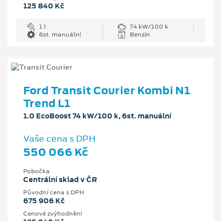
125 840 Kč
1 l
74 kW/100 k
6st. manuální
Benzín
Ford Transit Courier Kombi N1
Trend L1
1.0 EcoBoost 74 kW/100 k, 6st. manuální
Vaše cena s DPH
550 066 Kč
Pobočka
Centrální sklad v ČR
Původní cena s DPH
675 906 Kč
Cenové zvýhodnění