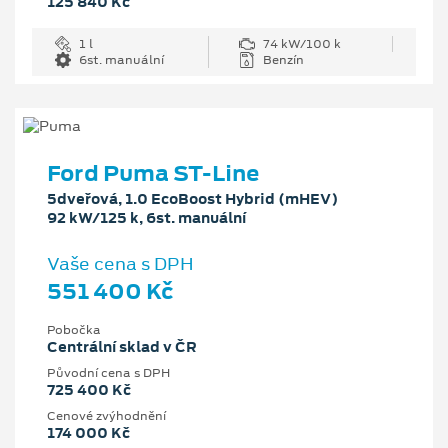
125 840 Kč
1 l
74 kW/100 k
6st. manuální
Benzín
Ford Puma ST-Line
5dveřová, 1.0 EcoBoost Hybrid (mHEV)
92 kW/125 k, 6st. manuální
Vaše cena s DPH
551 400 Kč
Pobočka
Centrální sklad v ČR
Původní cena s DPH
725 400 Kč
Cenové zvýhodnění
174 000 Kč