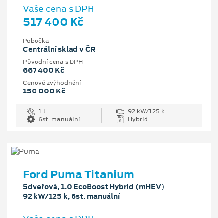
Vaše cena s DPH
517 400 Kč
Pobočka
Centrální sklad v ČR
Původní cena s DPH
667 400 Kč
Cenové zvýhodnění
150 000 Kč
1 l
92 kW/125 k
6st. manuální
Hybrid
Ford Puma Titanium
5dveřová, 1.0 EcoBoost Hybrid (mHEV)
92 kW/125 k, 6st. manuální