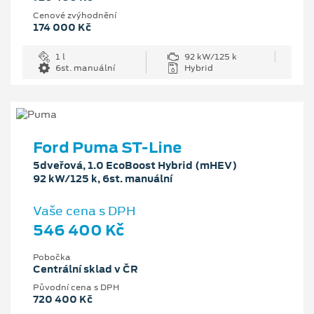
Cenové zvýhodnění
174 000 Kč
1 l
92 kW/125 k
6st. manuální
Hybrid
Ford Puma ST-Line
5dveřová, 1.0 EcoBoost Hybrid (mHEV)
92 kW/125 k, 6st. manuální
Vaše cena s DPH
546 400 Kč
Pobočka
Centrální sklad v ČR
Původní cena s DPH
720 400 Kč