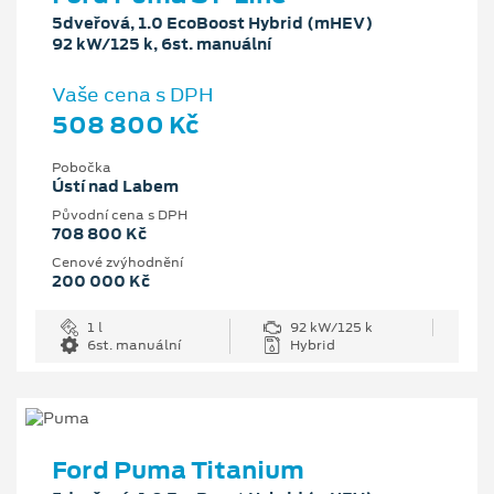
5dveřová, 1.0 EcoBoost Hybrid (mHEV)
92 kW/125 k, 6st. manuální
Vaše cena s DPH
508 800 Kč
Pobočka
Ústí nad Labem
Původní cena s DPH
708 800 Kč
Cenové zvýhodnění
200 000 Kč
1 l
92 kW/125 k
6st. manuální
Hybrid
Ford Puma Titanium