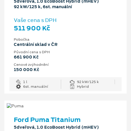
5dveřová, 1.0 EcoBoost Hybrid (mHEV)
92 kW/125 k, 6st. manuální
Vaše cena s DPH
511 900 Kč
Pobočka
Centrální sklad v ČR
Původní cena s DPH
661 900 Kč
Cenové zvýhodnění
150 000 Kč
1 l
92 kW/125 k
6st. manuální
Hybrid
Ford Puma Titanium
5dveřová, 1.0 EcoBoost Hybrid (mHEV)