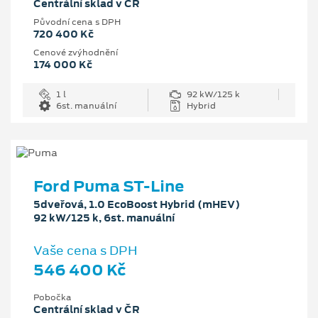
Centrální sklad v ČR
Původní cena s DPH
720 400 Kč
Cenové zvýhodnění
174 000 Kč
1 l
92 kW/125 k
6st. manuální
Hybrid
Ford Puma ST-Line
5dveřová, 1.0 EcoBoost Hybrid (mHEV)
92 kW/125 k, 6st. manuální
Vaše cena s DPH
546 400 Kč
Pobočka
Centrální sklad v ČR