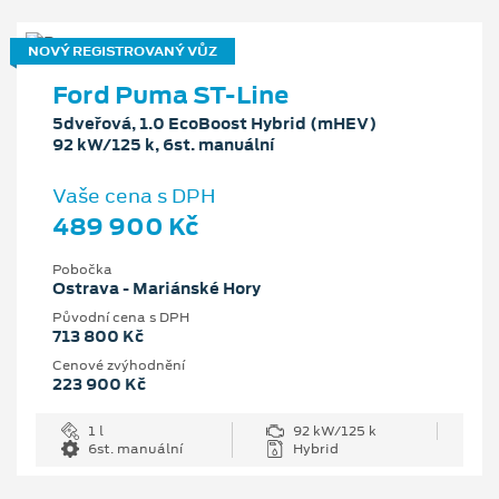
NOVÝ REGISTROVANÝ VŮZ
Ford Puma ST-Line
5dveřová, 1.0 EcoBoost Hybrid (mHEV)
92 kW/125 k, 6st. manuální
Vaše cena s DPH
489 900 Kč
Pobočka
Ostrava - Mariánské Hory
Původní cena s DPH
713 800 Kč
Cenové zvýhodnění
223 900 Kč
1 l
92 kW/125 k
6st. manuální
Hybrid