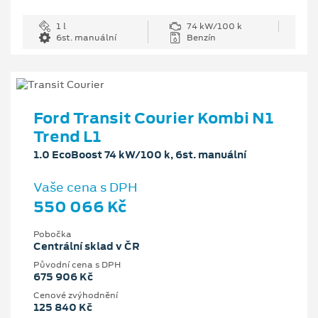
1 l
74 kW/100 k
6st. manuální
Benzín
Ford Transit Courier Kombi N1
Trend L1
1.0 EcoBoost 74 kW/100 k, 6st. manuální
Vaše cena s DPH
550 066 Kč
Pobočka
Centrální sklad v ČR
Původní cena s DPH
675 906 Kč
Cenové zvýhodnění
125 840 Kč