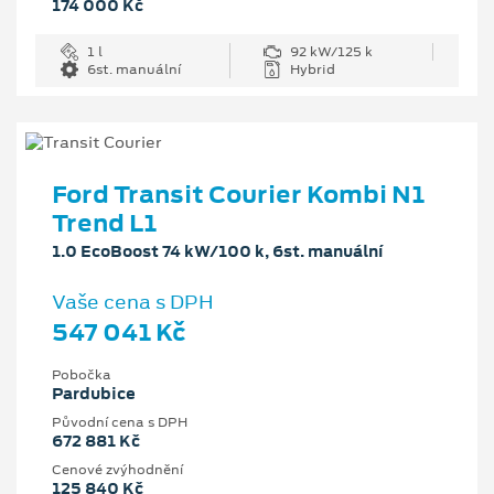
174 000 Kč
1 l
92 kW/125 k
6st. manuální
Hybrid
Ford Transit Courier Kombi N1
Trend L1
1.0 EcoBoost 74 kW/100 k, 6st. manuální
Vaše cena s DPH
547 041 Kč
Pobočka
Pardubice
Původní cena s DPH
672 881 Kč
Cenové zvýhodnění
125 840 Kč