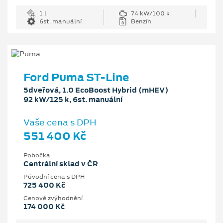
1 l
74 kW/100 k
6st. manuální
Benzín
Ford Puma ST-Line
5dveřová, 1.0 EcoBoost Hybrid (mHEV)
92 kW/125 k, 6st. manuální
Vaše cena s DPH
551 400 Kč
Pobočka
Centrální sklad v ČR
Původní cena s DPH
725 400 Kč
Cenové zvýhodnění
174 000 Kč