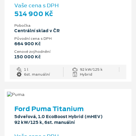
Vaše cena s DPH
514 900 Kč
Pobočka
Centrální sklad v ČR
Původní cena s DPH
664 900 Kč
Cenové zvýhodnění
150 000 Kč
1 l
92 kW/125 k
6st. manuální
Hybrid
Ford Puma Titanium
5dveřová, 1.0 EcoBoost Hybrid (mHEV)
92 kW/125 k, 6st. manuální