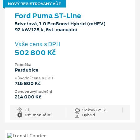
NOVÝ REGISTROVANÝ VŮZ
Ford Puma ST-Line
5dveřová, 1.0 EcoBoost Hybrid (mHEV)
92 kW/125 k, 6st. manuální
Vaše cena s DPH
502 800 Kč
Pobočka
Pardubice
Původní cena s DPH
716 800 Kč
Cenové zvýhodnění
214 000 Kč
1 l
92 kW/125 k
6st. manuální
Hybrid