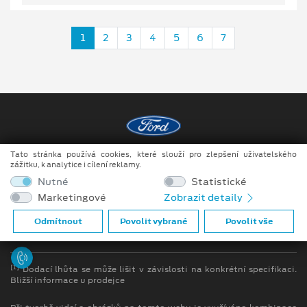
1
2
3
4
5
6
7
Tato stránka používá cookies, které slouží pro zlepšení uživatelského
Copyright ©2026 Raeder & Falge s.r.o.
zážitku, k analytice i cílení reklamy.
Nutné
Statistické
Obchodní podmínky
Marketingové
Zobrazit detaily
Ochrana osobních údajů
Odmítnout
Povolit vybrané
Povolit vše
Prohlášení o zpracování údajů konečných zákazníků
[1]
Dodací lhůta se může lišit v závislosti na konkrétní specifikaci.
Bližší informace u prodejce