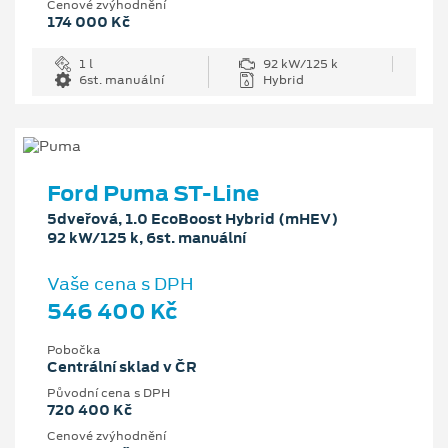
Cenové zvýhodnění
174 000 Kč
1 l
92 kW/125 k
6st. manuální
Hybrid
Ford Puma ST-Line
5dveřová, 1.0 EcoBoost Hybrid (mHEV)
92 kW/125 k, 6st. manuální
Vaše cena s DPH
546 400 Kč
Pobočka
Centrální sklad v ČR
Původní cena s DPH
720 400 Kč
Cenové zvýhodnění