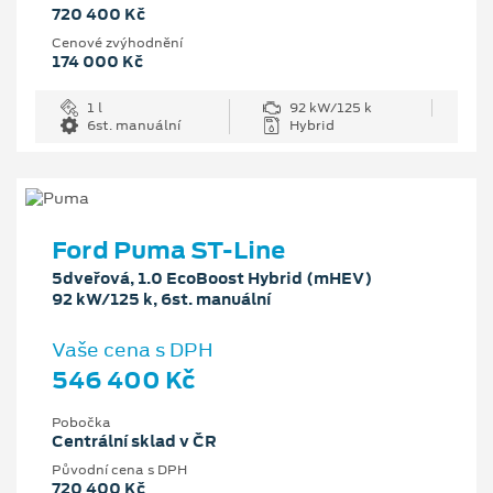
720 400 Kč
Cenové zvýhodnění
174 000 Kč
1 l
92 kW/125 k
6st. manuální
Hybrid
Ford Puma ST-Line
5dveřová, 1.0 EcoBoost Hybrid (mHEV)
92 kW/125 k, 6st. manuální
Vaše cena s DPH
546 400 Kč
Pobočka
Centrální sklad v ČR
Původní cena s DPH
720 400 Kč