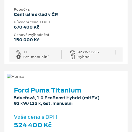
Pobočka
Centrální sklad v ČR
Původní cena s DPH
670 400 Kč
Cenové zvýhodnění
150 000 Kč
1 l
92 kW/125 k
6st. manuální
Hybrid
Ford Puma Titanium
5dveřová, 1.0 EcoBoost Hybrid (mHEV)
92 kW/125 k, 6st. manuální
Vaše cena s DPH
524 400 Kč