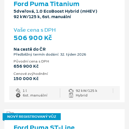
Ford Puma Titanium
5dveřová, 1.0 EcoBoost Hybrid (mHEV)
92 kW/125 k, 6st. manuální
Vaše cena s DPH
506 900 Kč
Na cestě do ČR
Předběžný termín dodání: 32. týden 2026
Původní cena s DPH
656 900 Kč
Cenové zvýhodnění
150 000 Kč
1 l
92 kW/125 k
6st. manuální
Hybrid
NOVÝ REGISTROVANÝ VŮZ
Ford Puma ST-Line