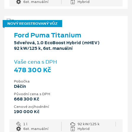
6st. manuální
Hybrid
NOVÝ REGISTROVANÝ VŮZ
Ford Puma Titanium
5dveřová, 1.0 EcoBoost Hybrid (mHEV)
92 kW/125 k, 6st. manuální
Vaše cena s DPH
478 300 Kč
Pobočka
Děčín
Původní cena s DPH
668 300 Kč
Cenové zvýhodnění
190 000 Kč
1 l
92 kW/125 k
6st. manuální
Hybrid