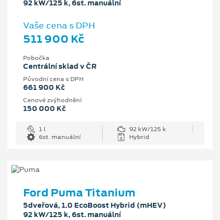
92 kW/125 k, 6st. manuální
Vaše cena s DPH
511 900 Kč
Pobočka
Centrální sklad v ČR
Původní cena s DPH
661 900 Kč
Cenové zvýhodnění
150 000 Kč
1 l
92 kW/125 k
6st. manuální
Hybrid
Ford Puma Titanium
5dveřová, 1.0 EcoBoost Hybrid (mHEV)
92 kW/125 k, 6st. manuální