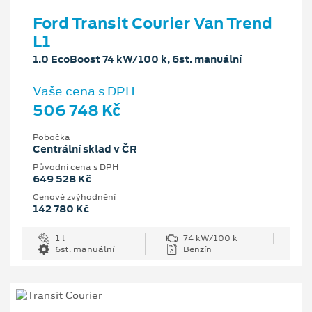
Ford Transit Courier Van Trend
L1
1.0 EcoBoost 74 kW/100 k, 6st. manuální
Vaše cena s DPH
506 748 Kč
Pobočka
Centrální sklad v ČR
Původní cena s DPH
649 528 Kč
Cenové zvýhodnění
142 780 Kč
1 l
74 kW/100 k
6st. manuální
Benzín