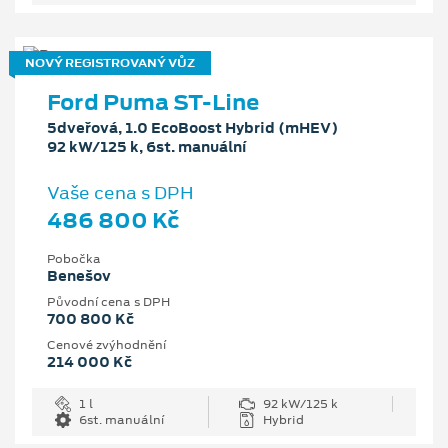
NOVÝ REGISTROVANÝ VŮZ
Ford Puma ST-Line
5dveřová, 1.0 EcoBoost Hybrid (mHEV)
92 kW/125 k, 6st. manuální
Vaše cena s DPH
486 800 Kč
Pobočka
Benešov
Původní cena s DPH
700 800 Kč
Cenové zvýhodnění
214 000 Kč
1 l
92 kW/125 k
6st. manuální
Hybrid