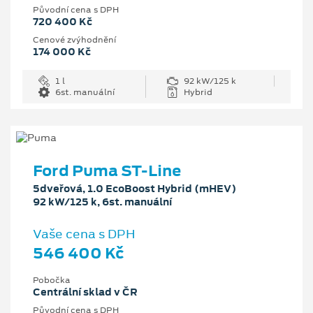
Původní cena s DPH
720 400 Kč
Cenové zvýhodnění
174 000 Kč
1 l
92 kW/125 k
6st. manuální
Hybrid
Ford Puma ST-Line
5dveřová, 1.0 EcoBoost Hybrid (mHEV)
92 kW/125 k, 6st. manuální
Vaše cena s DPH
546 400 Kč
Pobočka
Centrální sklad v ČR
Původní cena s DPH