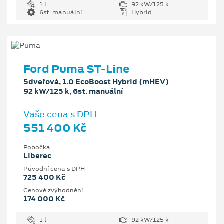
1 l
92 kW/125 k
6st. manuální
Hybrid
Ford Puma ST-Line
5dveřová, 1.0 EcoBoost Hybrid (mHEV)
92 kW/125 k, 6st. manuální
Vaše cena s DPH
551 400 Kč
Pobočka
Liberec
Původní cena s DPH
725 400 Kč
Cenové zvýhodnění
174 000 Kč
1 l
92 kW/125 k