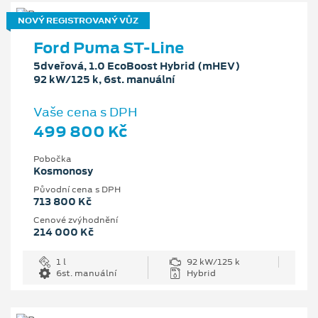
NOVÝ REGISTROVANÝ VŮZ
Ford Puma ST-Line
5dveřová, 1.0 EcoBoost Hybrid (mHEV)
92 kW/125 k, 6st. manuální
Vaše cena s DPH
499 800 Kč
Pobočka
Kosmonosy
Původní cena s DPH
713 800 Kč
Cenové zvýhodnění
214 000 Kč
1 l
92 kW/125 k
6st. manuální
Hybrid