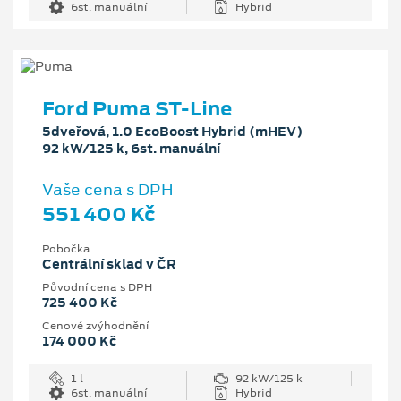
6st. manuální
Hybrid
Ford Puma ST-Line
5dveřová, 1.0 EcoBoost Hybrid (mHEV)
92 kW/125 k, 6st. manuální
Vaše cena s DPH
551 400 Kč
Pobočka
Centrální sklad v ČR
Původní cena s DPH
725 400 Kč
Cenové zvýhodnění
174 000 Kč
1 l
92 kW/125 k
6st. manuální
Hybrid