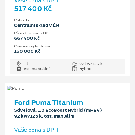
Vaše cena s DPH
517 400 Kč
Pobočka
Centrální sklad v ČR
Původní cena s DPH
667 400 Kč
Cenové zvýhodnění
150 000 Kč
1 l
92 kW/125 k
6st. manuální
Hybrid
Ford Puma Titanium
5dveřová, 1.0 EcoBoost Hybrid (mHEV)
92 kW/125 k, 6st. manuální
Vaše cena s DPH