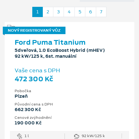
1
2
3
4
5
6
7
NOVÝ REGISTROVANÝ VŮZ
Ford Puma Titanium
5dveřová, 1.0 EcoBoost Hybrid (mHEV)
92 kW/125 k, 6st. manuální
Vaše cena s DPH
472 300 Kč
Pobočka
Plzeň
Původní cena s DPH
662 300 Kč
Cenové zvýhodnění
190 000 Kč
1 l
92 kW/125 k