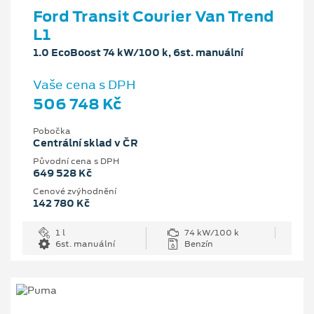
Ford Transit Courier Van Trend
L1
1.0 EcoBoost 74 kW/100 k, 6st. manuální
Vaše cena s DPH
506 748 Kč
Pobočka
Centrální sklad v ČR
Původní cena s DPH
649 528 Kč
Cenové zvýhodnění
142 780 Kč
1 l
74 kW/100 k
6st. manuální
Benzín