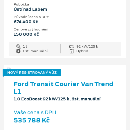
Pobočka
Ústí nad Labem
Původní cena s DPH
674 400 Kč
Cenové zvýhodnění
150 000 Kč
1 l
92 kW/125 k
6st. manuální
Hybrid
NOVÝ REGISTROVANÝ VŮZ
Ford Transit Courier Van Trend
L1
1.0 EcoBoost 92 kW/125 k, 6st. manuální
Vaše cena s DPH
535 788 Kč