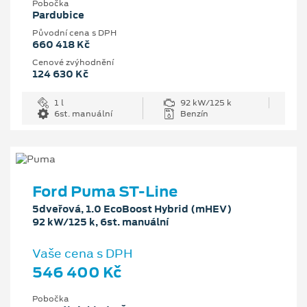
Pobočka
Pardubice
Původní cena s DPH
660 418 Kč
Cenové zvýhodnění
124 630 Kč
1 l
92 kW/125 k
6st. manuální
Benzín
Ford Puma ST-Line
5dveřová, 1.0 EcoBoost Hybrid (mHEV)
92 kW/125 k, 6st. manuální
Vaše cena s DPH
546 400 Kč
Pobočka