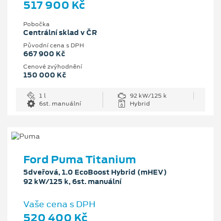
517 900 Kč
Pobočka
Centrální sklad v ČR
Původní cena s DPH
667 900 Kč
Cenové zvýhodnění
150 000 Kč
1 l
92 kW/125 k
6st. manuální
Hybrid
Ford Puma Titanium
5dveřová, 1.0 EcoBoost Hybrid (mHEV)
92 kW/125 k, 6st. manuální
Vaše cena s DPH
520 400 Kč