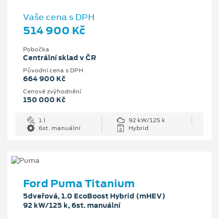
Vaše cena s DPH
514 900 Kč
Pobočka
Centrální sklad v ČR
Původní cena s DPH
664 900 Kč
Cenové zvýhodnění
150 000 Kč
1 l
92 kW/125 k
6st. manuální
Hybrid
Ford Puma Titanium
5dveřová, 1.0 EcoBoost Hybrid (mHEV)
92 kW/125 k, 6st. manuální