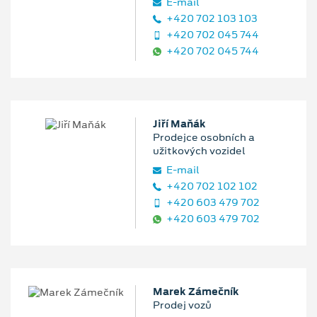
E‑mail
+420 702 103 103
+420 702 045 744
+420 702 045 744
Jiří Maňák
Prodejce osobních a
užitkových vozidel
E‑mail
+420 702 102 102
+420 603 479 702
+420 603 479 702
Marek Zámečník
Prodej vozů