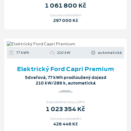
1 061 800 Kč
Cenové zvýhodnění
297 000 Kč
77 kWh
210 kW
automatická
Elektrický Ford Capri Premium
5dveřová, 77 kWh prodloužený dojezd
210 kW/286 k, automatická
Zvýhodněná cena s DPH
1 023 354 Kč
Cenové zvýhodnění
426 446 Kč