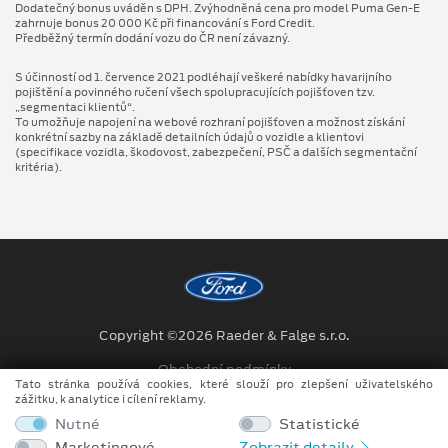
Dodatečný bonus uváděn s DPH. Zvýhodněná cena pro model Puma Gen⁠-⁠E
zahrnuje bonus 20 000 Kč při financování s Ford Credit.
Předběžný termín dodání vozu do ČR není závazný.
S účinností od 1. července 2021 podléhají veškeré nabídky havarijního
pojištění a povinného ručení všech spolupracujících pojišťoven tzv.
„segmentaci klientů“.
To umožňuje napojení na webové rozhraní pojišťoven a možnost získání
konkrétní sazby na základě detailních údajů o vozidle a klientovi
(specifikace vozidla, škodovost, zabezpečení, PSČ a dalších segmentační
kritéria).
Copyright ©2026 Raeder & Falge s.r.o.
Obchodní podmínky
Tato stránka používá cookies, které slouží pro zlepšení uživatelského
zážitku, k analytice i cílení reklamy.
Ochrana osobních údajů
Nutné
Statistické
Prohlášení o zpracování údajů konečných zákazníků
Marketingové
Zobrazit detaily