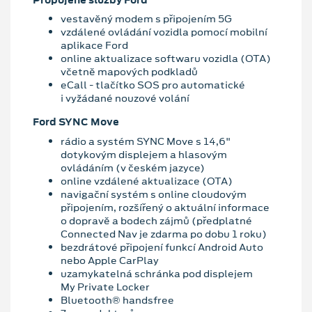
vestavěný modem s připojením 5G
vzdálené ovládání vozidla pomocí mobilní
aplikace Ford
online aktualizace softwaru vozidla (OTA)
včetně mapových podkladů
eCall - tlačítko SOS pro automatické
i vyžádané nouzové volání
Ford SYNC Move
rádio a systém SYNC Move s 14,6"
dotykovým displejem a hlasovým
ovládáním (v českém jazyce)
online vzdálené aktualizace (OTA)
navigační systém s online cloudovým
připojením, rozšířený o aktuální informace
o dopravě a bodech zájmů (předplatné
Connected Nav je zdarma po dobu 1 roku)
bezdrátové připojení funkcí Android Auto
nebo Apple CarPlay
uzamykatelná schránka pod displejem
My Private Locker
Bluetooth® handsfree