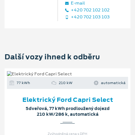
E‑mail
+420 702 102 102
+420 702 103 103
Další vozy ihned k odběru
77 kWh
210 kW
automatická
Elektrický Ford Capri Select
5dveřová, 77 kWh prodloužený dojezd
210 kW/286 k, automatická
Zvýhodněná cena s DPH