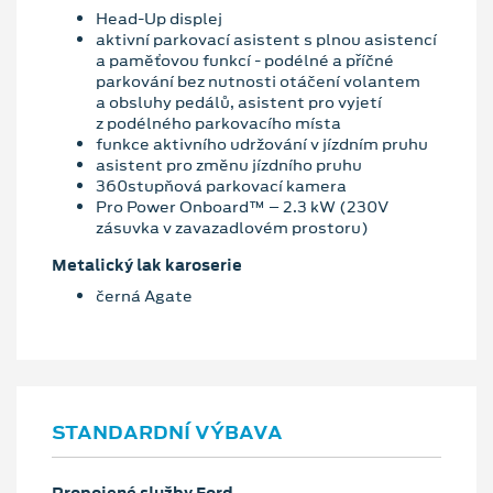
Head-Up displej
aktivní parkovací asistent s plnou asistencí
a paměťovou funkcí - podélné a příčné
parkování bez nutnosti otáčení volantem
a obsluhy pedálů, asistent pro vyjetí
z podélného parkovacího místa
funkce aktivního udržování v jízdním pruhu
asistent pro změnu jízdního pruhu
360stupňová parkovací kamera
Pro Power Onboard™ – 2.3 kW (230V
zásuvka v zavazadlovém prostoru)
Metalický lak karoserie
černá Agate
STANDARDNÍ VÝBAVA
Propojené služby Ford