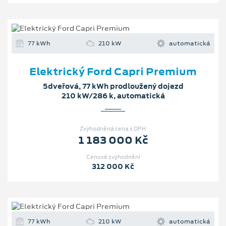
77 kWh
210 kW
automatická
Elektrický Ford Capri Premium
5dveřová, 77 kWh prodloužený dojezd
210 kW/286 k, automatická
Zvýhodněná cena s DPH
1 183 000 Kč
Cenové zvýhodnění
312 000 Kč
77 kWh
210 kW
automatická