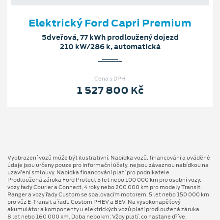
Elektrický Ford Capri Premium
5dveřová, 77 kWh prodloužený dojezd
210 kW/286 k, automatická
Cena s DPH
1 527 800 Kč
Vyobrazení vozů může být ilustrativní. Nabídka vozů, financování a uváděné
údaje jsou určeny pouze pro informační účely, nejsou závaznou nabídkou na
uzavření smlouvy. Nabídka financování platí pro podnikatele.
Prodloužená záruka Ford Protect 5 let nebo 100 000 km pro osobní vozy,
vozy řady Courier a Connect, 4 roky nebo 200 000 km pro modely Transit,
Ranger a vozy řady Custom se spalovacím motorem, 5 let nebo 150 000 km
pro vůz E-Transit a řadu Custom PHEV a BEV. Na vysokonapěťový
akumulátor a komponenty u elektrických vozů platí prodloužená záruka
8 let nebo 160 000 km. Doba nebo km: Vždy platí, co nastane dříve.