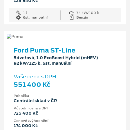
125 840 Kč
1 l
74 kW/100 k
6st. manuální
Benzín
Ford Puma ST-Line
5dveřová, 1.0 EcoBoost Hybrid (mHEV)
92 kW/125 k, 6st. manuální
Vaše cena s DPH
551 400 Kč
Pobočka
Centrální sklad v ČR
Původní cena s DPH
725 400 Kč
Cenové zvýhodnění
174 000 Kč