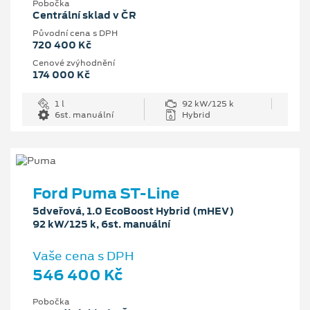
Pobočka
Centrální sklad v ČR
Původní cena s DPH
720 400 Kč
Cenové zvýhodnění
174 000 Kč
1 l
92 kW/125 k
6st. manuální
Hybrid
Ford Puma ST-Line
5dveřová, 1.0 EcoBoost Hybrid (mHEV)
92 kW/125 k, 6st. manuální
Vaše cena s DPH
546 400 Kč
Pobočka