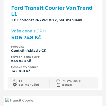
Ford Transit Courier Van Trend
L1
1.0 EcoBoost 74 kW/100 k, 6st. manuální
Vaše cena s DPH
506 748 Kč
Pobočka
Centrální sklad v ČR
Původní cena s DPH
649 528 Kč
Cenové zvýhodnění
142 780 Kč
1 l
74 kW/100 k
6st. manuální
Benzín