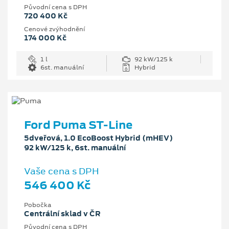
Původní cena s DPH
720 400 Kč
Cenové zvýhodnění
174 000 Kč
1 l
92 kW/125 k
6st. manuální
Hybrid
Ford Puma ST-Line
5dveřová, 1.0 EcoBoost Hybrid (mHEV)
92 kW/125 k, 6st. manuální
Vaše cena s DPH
546 400 Kč
Pobočka
Centrální sklad v ČR
Původní cena s DPH