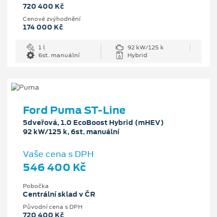
720 400 Kč
Cenové zvýhodnění
174 000 Kč
1 l
92 kW/125 k
6st. manuální
Hybrid
Ford Puma ST-Line
5dveřová, 1.0 EcoBoost Hybrid (mHEV)
92 kW/125 k, 6st. manuální
Vaše cena s DPH
546 400 Kč
Pobočka
Centrální sklad v ČR
Původní cena s DPH
720 400 Kč