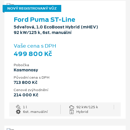
NOVÝ REGISTROVANÝ VŮZ
Ford Puma ST-Line
5dveřová, 1.0 EcoBoost Hybrid (mHEV)
92 kW/125 k, 6st. manuální
Vaše cena s DPH
499 800 Kč
Pobočka
Kosmonosy
Původní cena s DPH
713 800 Kč
Cenové zvýhodnění
214 000 Kč
1 l
92 kW/125 k
6st. manuální
Hybrid