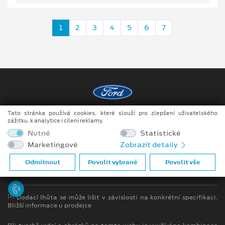
1
2
3
4
5
6
7
Tato stránka používá cookies, které slouží pro zlepšení uživatelského
Copyright ©2026 Raeder & Falge s.r.o.
zážitku, k analytice i cílení reklamy.
Nutné
Statistické
Obchodní podmínky
Marketingové
Zobrazit detaily
Ochrana osobních údajů
Odmítnout
Povolit vybrané
Povolit vše
Prohlášení o zpracování údajů konečných zákazníků
[1]
Dodací lhůta se může lišit v závislosti na konkrétní specifikaci.
Bližší informace u prodejce