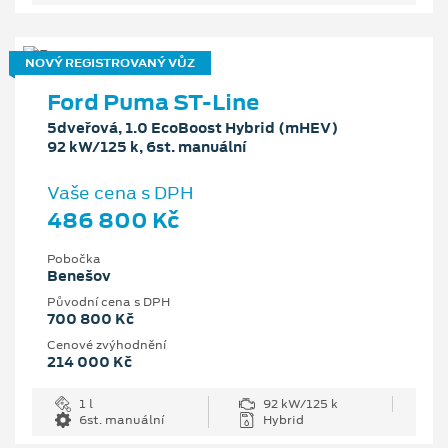
NOVÝ REGISTROVANÝ VŮZ
Ford Puma ST-Line
5dveřová, 1.0 EcoBoost Hybrid (mHEV)
92 kW/125 k, 6st. manuální
Vaše cena s DPH
486 800 Kč
Pobočka
Benešov
Původní cena s DPH
700 800 Kč
Cenové zvýhodnění
214 000 Kč
1 l
92 kW/125 k
6st. manuální
Hybrid