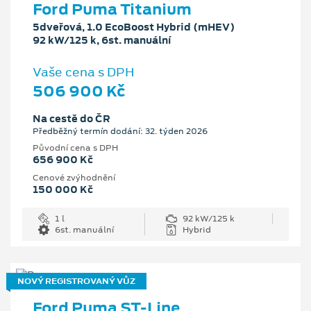
Ford Puma Titanium
5dveřová, 1.0 EcoBoost Hybrid (mHEV)
92 kW/125 k, 6st. manuální
Vaše cena s DPH
506 900 Kč
Na cestě do ČR
Předběžný termín dodání: 32. týden 2026
Původní cena s DPH
656 900 Kč
Cenové zvýhodnění
150 000 Kč
1 l
92 kW/125 k
6st. manuální
Hybrid
NOVÝ REGISTROVANÝ VŮZ
Ford Puma ST-Line