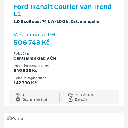
Ford Transit Courier Van Trend
L1
1.0 EcoBoost 74 kW/100 k, 6st. manuální
Vaše cena s DPH
506 748 Kč
Pobočka
Centrální sklad v ČR
Původní cena s DPH
649 528 Kč
Cenové zvýhodnění
142 780 Kč
1 l
74 kW/100 k
6st. manuální
Benzín