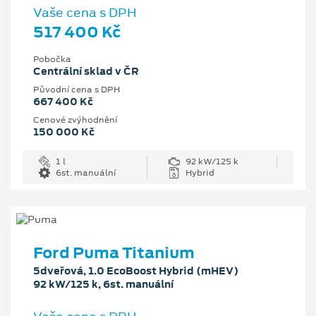
Vaše cena s DPH
517 400 Kč
Pobočka
Centrální sklad v ČR
Původní cena s DPH
667 400 Kč
Cenové zvýhodnění
150 000 Kč
1 l
92 kW/125 k
6st. manuální
Hybrid
Ford Puma Titanium
5dveřová, 1.0 EcoBoost Hybrid (mHEV)
92 kW/125 k, 6st. manuální