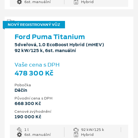
6st. manuální
Hybrid
NOVÝ REGISTROVANÝ VŮZ
Ford Puma Titanium
5dveřová, 1.0 EcoBoost Hybrid (mHEV)
92 kW/125 k, 6st. manuální
Vaše cena s DPH
478 300 Kč
Pobočka
Děčín
Původní cena s DPH
668 300 Kč
Cenové zvýhodnění
190 000 Kč
1 l
92 kW/125 k
6st. manuální
Hybrid