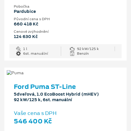
Pobočka
Pardubice
Původní cena s DPH
660 418 Kč
Cenové zvýhodnění
124 630 Kč
1 l
92 kW/125 k
6st. manuální
Benzín
Ford Puma ST-Line
5dveřová, 1.0 EcoBoost Hybrid (mHEV)
92 kW/125 k, 6st. manuální
Vaše cena s DPH
546 400 Kč