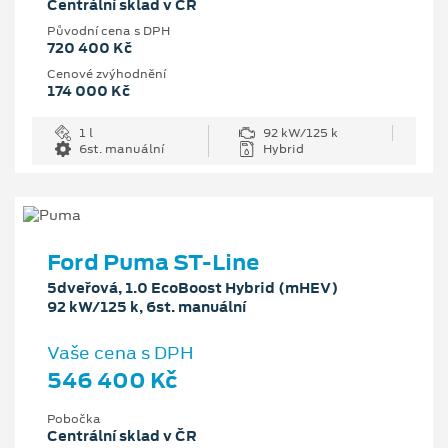
Centrální sklad v ČR
Původní cena s DPH
720 400 Kč
Cenové zvýhodnění
174 000 Kč
1 l
92 kW/125 k
6st. manuální
Hybrid
Ford Puma ST-Line
5dveřová, 1.0 EcoBoost Hybrid (mHEV)
92 kW/125 k, 6st. manuální
Vaše cena s DPH
546 400 Kč
Pobočka
Centrální sklad v ČR