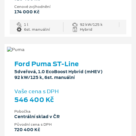
Cenové zvýhodnění
174 000 Kč
1 l
92 kW/125 k
6st. manuální
Hybrid
Ford Puma ST-Line
5dveřová, 1.0 EcoBoost Hybrid (mHEV)
92 kW/125 k, 6st. manuální
Vaše cena s DPH
546 400 Kč
Pobočka
Centrální sklad v ČR
Původní cena s DPH
720 400 Kč