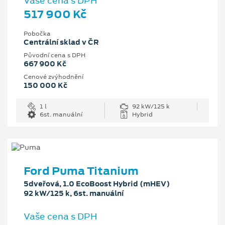
Vaše cena s DPH
517 900 Kč
Pobočka
Centrální sklad v ČR
Původní cena s DPH
667 900 Kč
Cenové zvýhodnění
150 000 Kč
1 l
92 kW/125 k
6st. manuální
Hybrid
Ford Puma Titanium
5dveřová, 1.0 EcoBoost Hybrid (mHEV)
92 kW/125 k, 6st. manuální
Vaše cena s DPH