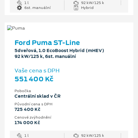
1 l
92 kW/125 k
6st. manuální
Hybrid
Ford Puma ST-Line
5dveřová, 1.0 EcoBoost Hybrid (mHEV)
92 kW/125 k, 6st. manuální
Vaše cena s DPH
551 400 Kč
Pobočka
Centrální sklad v ČR
Původní cena s DPH
725 400 Kč
Cenové zvýhodnění
174 000 Kč
1 l
92 kW/125 k