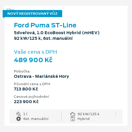
NOVÝ REGISTROVANÝ VŮZ
Ford Puma ST-Line
5dveřová, 1.0 EcoBoost Hybrid (mHEV)
92 kW/125 k, 6st. manuální
Vaše cena s DPH
489 900 Kč
Pobočka
Ostrava - Mariánské Hory
Původní cena s DPH
713 800 Kč
Cenové zvýhodnění
223 900 Kč
1 l
92 kW/125 k
6st. manuální
Hybrid