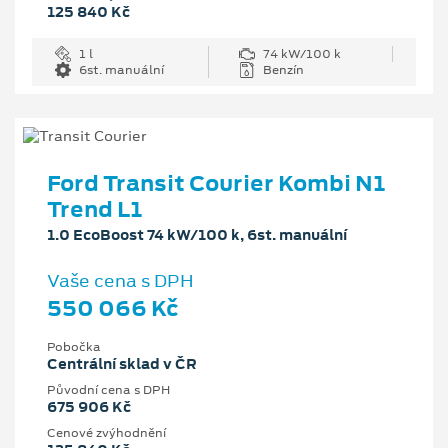
125 840 Kč
1 l
74 kW/100 k
6st. manuální
Benzín
Ford Transit Courier Kombi N1
Trend L1
1.0 EcoBoost 74 kW/100 k, 6st. manuální
Vaše cena s DPH
550 066 Kč
Pobočka
Centrální sklad v ČR
Původní cena s DPH
675 906 Kč
Cenové zvýhodnění