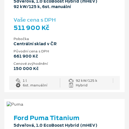
5dveřová, 1.0 EcoBoost Hybrid (mHEV)
92 kW/125 k, 6st. manuální
Vaše cena s DPH
511 900 Kč
Pobočka
Centrální sklad v ČR
Původní cena s DPH
661 900 Kč
Cenové zvýhodnění
150 000 Kč
1 l
92 kW/125 k
6st. manuální
Hybrid
Ford Puma Titanium
5dveřová, 1.0 EcoBoost Hybrid (mHEV)