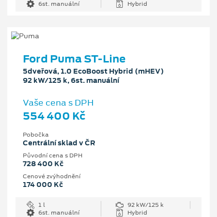
6st. manuální
Hybrid
Ford Puma ST-Line
5dveřová, 1.0 EcoBoost Hybrid (mHEV)
92 kW/125 k, 6st. manuální
Vaše cena s DPH
554 400 Kč
Pobočka
Centrální sklad v ČR
Původní cena s DPH
728 400 Kč
Cenové zvýhodnění
174 000 Kč
1 l
92 kW/125 k
6st. manuální
Hybrid