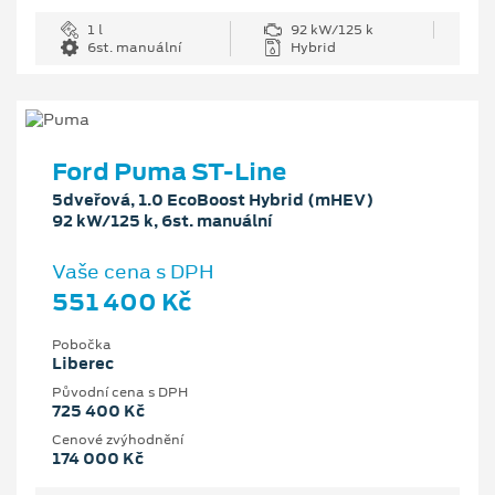
1 l
92 kW/125 k
6st. manuální
Hybrid
Ford Puma ST-Line
5dveřová, 1.0 EcoBoost Hybrid (mHEV)
92 kW/125 k, 6st. manuální
Vaše cena s DPH
551 400 Kč
Pobočka
Liberec
Původní cena s DPH
725 400 Kč
Cenové zvýhodnění
174 000 Kč