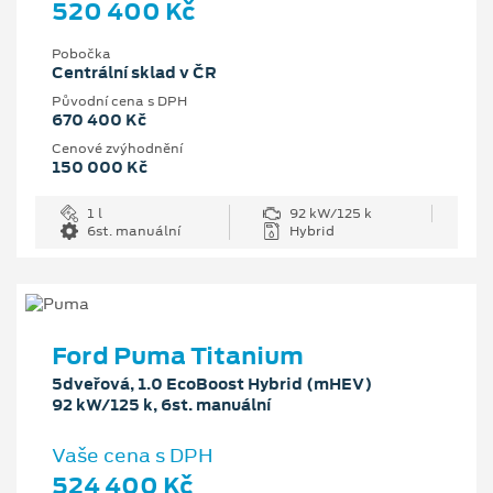
520 400 Kč
Pobočka
Centrální sklad v ČR
Původní cena s DPH
670 400 Kč
Cenové zvýhodnění
150 000 Kč
1 l
92 kW/125 k
6st. manuální
Hybrid
Ford Puma Titanium
5dveřová, 1.0 EcoBoost Hybrid (mHEV)
92 kW/125 k, 6st. manuální
Vaše cena s DPH
524 400 Kč