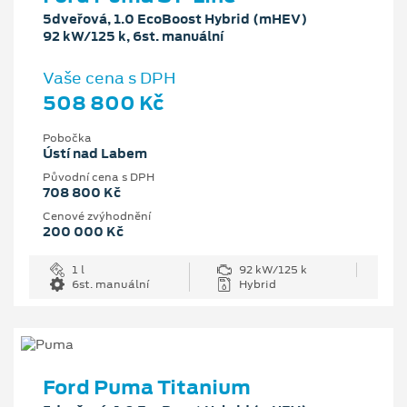
5dveřová, 1.0 EcoBoost Hybrid (mHEV)
92 kW/125 k, 6st. manuální
Vaše cena s DPH
508 800 Kč
Pobočka
Ústí nad Labem
Původní cena s DPH
708 800 Kč
Cenové zvýhodnění
200 000 Kč
1 l
92 kW/125 k
6st. manuální
Hybrid
Ford Puma Titanium