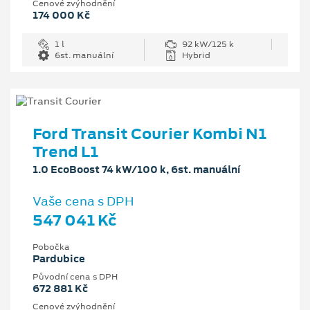
Cenové zvýhodnění
174 000 Kč
1 l
92 kW/125 k
6st. manuální
Hybrid
Ford Transit Courier Kombi N1
Trend L1
1.0 EcoBoost 74 kW/100 k, 6st. manuální
Vaše cena s DPH
547 041 Kč
Pobočka
Pardubice
Původní cena s DPH
672 881 Kč
Cenové zvýhodnění