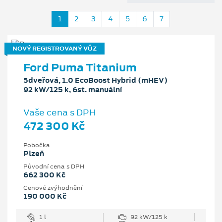
1
2
3
4
5
6
7
NOVÝ REGISTROVANÝ VŮZ
Ford Puma Titanium
5dveřová, 1.0 EcoBoost Hybrid (mHEV)
92 kW/125 k, 6st. manuální
Vaše cena s DPH
472 300 Kč
Pobočka
Plzeň
Původní cena s DPH
662 300 Kč
Cenové zvýhodnění
190 000 Kč
1 l
92 kW/125 k