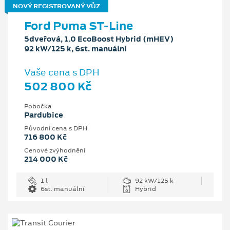
NOVÝ REGISTROVANÝ VŮZ
Ford Puma ST-Line
5dveřová, 1.0 EcoBoost Hybrid (mHEV)
92 kW/125 k, 6st. manuální
Vaše cena s DPH
502 800 Kč
Pobočka
Pardubice
Původní cena s DPH
716 800 Kč
Cenové zvýhodnění
214 000 Kč
1 l
92 kW/125 k
6st. manuální
Hybrid