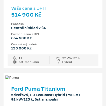
Vaše cena s DPH
514 900 Kč
Pobočka
Centrální sklad v ČR
Původní cena s DPH
664 900 Kč
Cenové zvýhodnění
150 000 Kč
1 l
92 kW/125 k
6st. manuální
Hybrid
Ford Puma Titanium
5dveřová, 1.0 EcoBoost Hybrid (mHEV)
92 kW/125 k, 6st. manuální