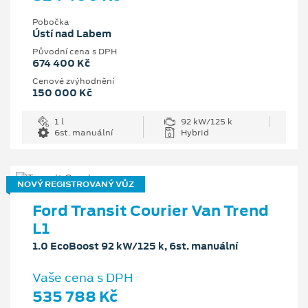
Pobočka
Ústí nad Labem
Původní cena s DPH
674 400 Kč
Cenové zvýhodnění
150 000 Kč
1 l
92 kW/125 k
6st. manuální
Hybrid
NOVÝ REGISTROVANÝ VŮZ
Ford Transit Courier Van Trend
L1
1.0 EcoBoost 92 kW/125 k, 6st. manuální
Vaše cena s DPH
535 788 Kč