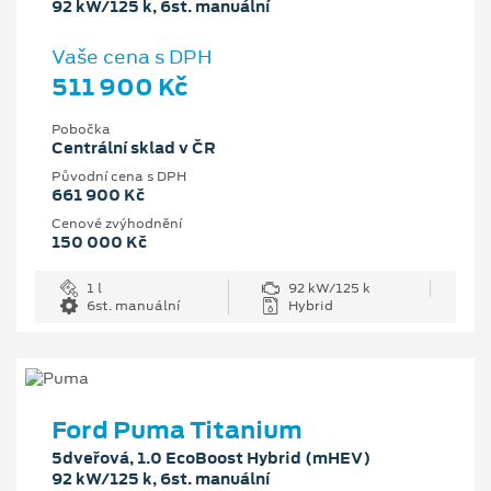
92 kW/125 k, 6st. manuální
Vaše cena s DPH
511 900 Kč
Pobočka
Centrální sklad v ČR
Původní cena s DPH
661 900 Kč
Cenové zvýhodnění
150 000 Kč
1 l
92 kW/125 k
6st. manuální
Hybrid
Ford Puma Titanium
5dveřová, 1.0 EcoBoost Hybrid (mHEV)
92 kW/125 k, 6st. manuální