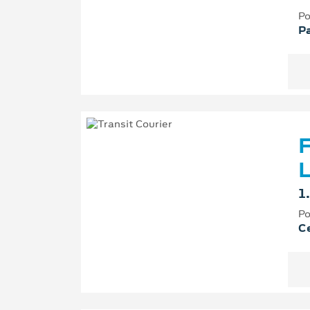
Po
P
F
L
1
Po
Ce