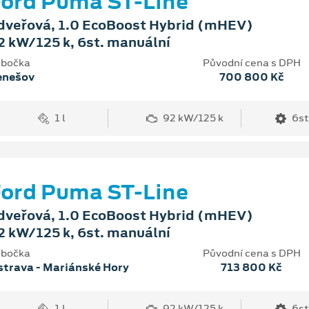
ord Puma ST-Line
dveřová, 1.0 EcoBoost Hybrid (mHEV)
2 kW/125 k, 6st. manuální
bočka
Původní cena s DPH
enešov
700 800 Kč
1 l
92 kW/125 k
6st
ord Puma ST-Line
dveřová, 1.0 EcoBoost Hybrid (mHEV)
2 kW/125 k, 6st. manuální
bočka
Původní cena s DPH
trava - Mariánské Hory
713 800 Kč
1 l
92 kW/125 k
6st