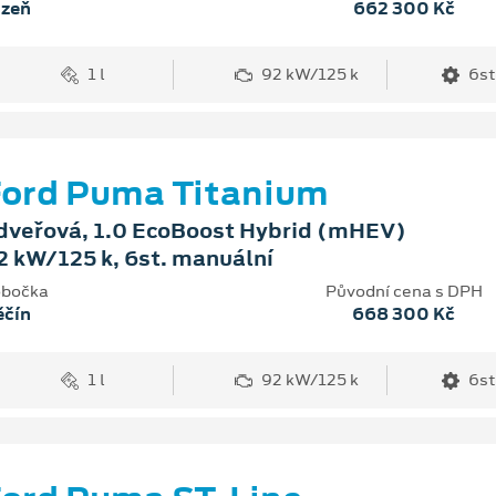
lzeň
662 300 Kč
1 l
92 kW/125 k
6st
ord Puma Titanium
dveřová, 1.0 EcoBoost Hybrid (mHEV)
2 kW/125 k, 6st. manuální
bočka
Původní cena s DPH
ěčín
668 300 Kč
1 l
92 kW/125 k
6st