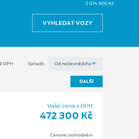
2 074 900 Kč
VYHLEDAT VOZY
ně DPH
Seřadit
DALŠÍ
Vaše cena s DPH
472 300 Kč
Cenové zvýhodnění