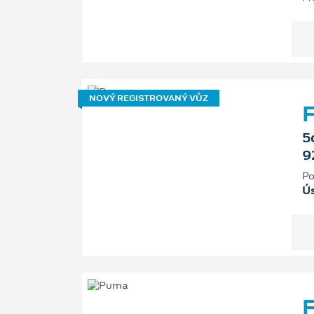
NOVÝ REGISTROVANÝ VŮZ
F
5
9
Po
Ú
F