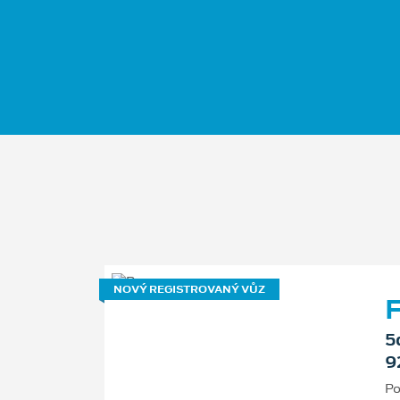
NOVÝ REGISTROVANÝ VŮZ
F
5
9
Po