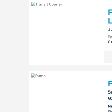
F
L
1
Po
Ce
F
5
9
Na
Př