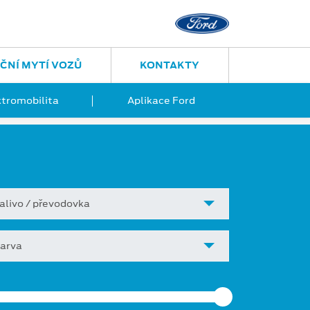
ČNÍ MYTÍ VOZŮ
KONTAKTY
ktromobilita
Aplikace Ford
alivo / převodovka
arva