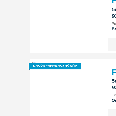
F
5
9
Po
B
NOVÝ REGISTROVANÝ VŮZ
F
5
9
Po
Os