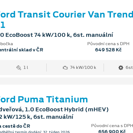
ord Transit Courier Van Tren
1
.0 EcoBoost 74 kW/100 k, 6st. manuální
bočka
Původní cena s DPH
ntrální sklad v ČR
649 528 Kč
1 l
74 kW/100 k
6st
ord Puma Titanium
dveřová, 1.0 EcoBoost Hybrid (mHEV)
2 kW/125 k, 6st. manuální
Původní cena s DP
 cestě do ČR
656 900 Kč
edběžný termín dodání: 32. týden 2026