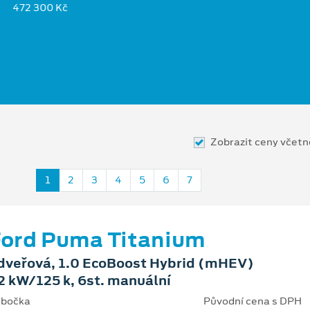
472 300 Kč
Zobrazit ceny včet
1
2
3
4
5
6
7
ord Puma Titanium
dveřová, 1.0 EcoBoost Hybrid (mHEV)
2 kW/125 k, 6st. manuální
bočka
Původní cena s DPH