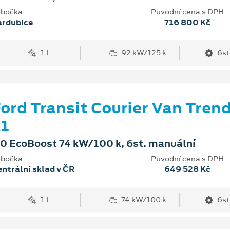
bočka
Původní cena s DPH
ardubice
716 800 Kč
1 l
92 kW/125 k
6st
ord Transit Courier Van Tren
1
.0 EcoBoost 74 kW/100 k, 6st. manuální
bočka
Původní cena s DPH
ntrální sklad v ČR
649 528 Kč
1 l
74 kW/100 k
6st