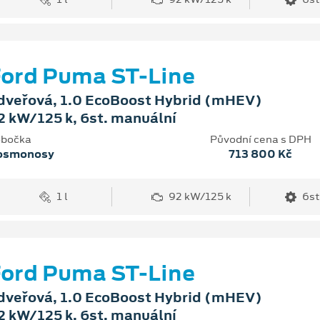
ord Puma ST-Line
dveřová, 1.0 EcoBoost Hybrid (mHEV)
2 kW/125 k, 6st. manuální
bočka
Původní cena s DPH
osmonosy
713 800 Kč
1 l
92 kW/125 k
6st
ord Puma ST-Line
dveřová, 1.0 EcoBoost Hybrid (mHEV)
2 kW/125 k, 6st. manuální