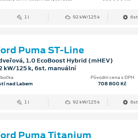
1 l
92 kW/125 k
6st
ord Puma ST-Line
dveřová, 1.0 EcoBoost Hybrid (mHEV)
2 kW/125 k, 6st. manuální
bočka
Původní cena s DPH
stí nad Labem
708 800 Kč
1 l
92 kW/125 k
6st
ord Puma Titanium