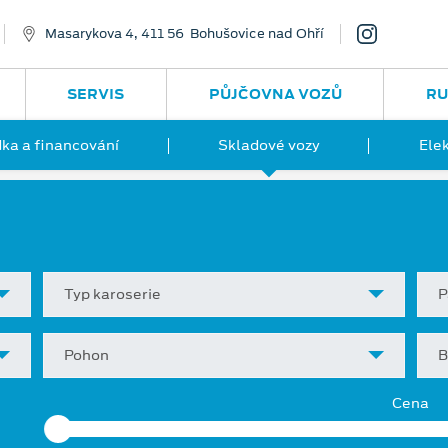
Masarykova 4, 411 56 Bohušovice nad Ohří
SERVIS
PŮJČOVNA VOZŮ
RU
ka a financování
Skladové vozy
Ele
Typ karoserie
P
Pohon
B
Cena