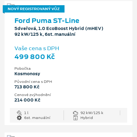
NOVÝ REGISTROVANÝ VŮZ
Ford Puma ST-Line
5dveřová, 1.0 EcoBoost Hybrid (mHEV)
92 kW/125 k, 6st. manuální
Vaše cena s DPH
499 800 Kč
Pobočka
Kosmonosy
Původní cena s DPH
713 800 Kč
Cenové zvýhodnění
214 000 Kč
1 l
92 kW/125 k
6st. manuální
Hybrid