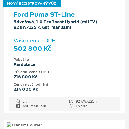
NOVÝ REGISTROVANÝ VŮZ
Ford Puma ST-Line
5dveřová, 1.0 EcoBoost Hybrid (mHEV)
92 kW/125 k, 6st. manuální
Vaše cena s DPH
502 800 Kč
Pobočka
Pardubice
Původní cena s DPH
716 800 Kč
Cenové zvýhodnění
214 000 Kč
1 l
92 kW/125 k
6st. manuální
Hybrid