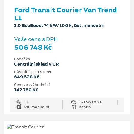
Ford Transit Courier Van Trend
L1
1.0 EcoBoost 74 kW/100 k, 6st. manuální
Vaše cena s DPH
506 748 Kč
Pobočka
Centrální sklad v ČR
Původní cena s DPH
649 528 Kč
Cenové zvýhodnění
142 780 Kč
1 l
74 kW/100 k
6st. manuální
Benzín