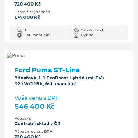
720 400 Kč
Cenové zvýhodnění
174 000 Kč
1 l
92 kW/125 k
6st. manuální
Hybrid
Ford Puma ST-Line
5dveřová, 1.0 EcoBoost Hybrid (mHEV)
92 kW/125 k, 6st. manuální
Vaše cena s DPH
546 400 Kč
Pobočka
Centrální sklad v ČR
Původní cena s DPH
720 400 Kč