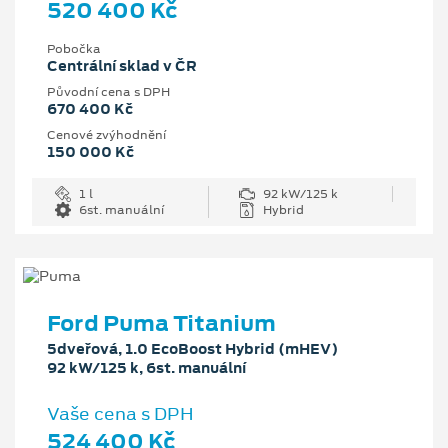
520 400 Kč
Pobočka
Centrální sklad v ČR
Původní cena s DPH
670 400 Kč
Cenové zvýhodnění
150 000 Kč
1 l
92 kW/125 k
6st. manuální
Hybrid
Ford Puma Titanium
5dveřová, 1.0 EcoBoost Hybrid (mHEV)
92 kW/125 k, 6st. manuální
Vaše cena s DPH
524 400 Kč