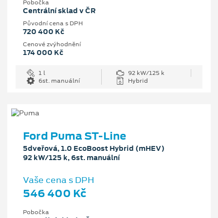
Pobočka
Centrální sklad v ČR
Původní cena s DPH
720 400 Kč
Cenové zvýhodnění
174 000 Kč
1 l
92 kW/125 k
6st. manuální
Hybrid
Ford Puma ST-Line
5dveřová, 1.0 EcoBoost Hybrid (mHEV)
92 kW/125 k, 6st. manuální
Vaše cena s DPH
546 400 Kč
Pobočka