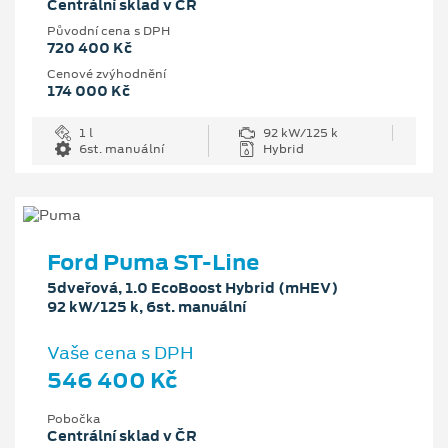
Centrální sklad v ČR
Původní cena s DPH
720 400 Kč
Cenové zvýhodnění
174 000 Kč
1 l
92 kW/125 k
6st. manuální
Hybrid
Ford Puma ST-Line
5dveřová, 1.0 EcoBoost Hybrid (mHEV)
92 kW/125 k, 6st. manuální
Vaše cena s DPH
546 400 Kč
Pobočka
Centrální sklad v ČR