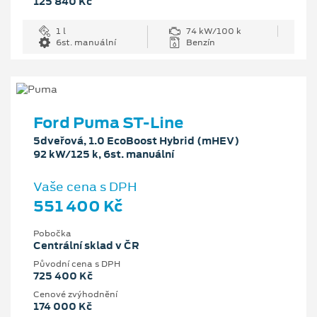
125 840 Kč
1 l
74 kW/100 k
6st. manuální
Benzín
Ford Puma ST-Line
5dveřová, 1.0 EcoBoost Hybrid (mHEV)
92 kW/125 k, 6st. manuální
Vaše cena s DPH
551 400 Kč
Pobočka
Centrální sklad v ČR
Původní cena s DPH
725 400 Kč
Cenové zvýhodnění
174 000 Kč