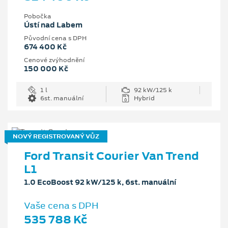
Pobočka
Ústí nad Labem
Původní cena s DPH
674 400 Kč
Cenové zvýhodnění
150 000 Kč
1 l
92 kW/125 k
6st. manuální
Hybrid
NOVÝ REGISTROVANÝ VŮZ
Ford Transit Courier Van Trend
L1
1.0 EcoBoost 92 kW/125 k, 6st. manuální
Vaše cena s DPH
535 788 Kč