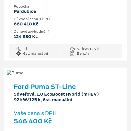
Pobočka
Pardubice
Původní cena s DPH
660 418 Kč
Cenové zvýhodnění
124 630 Kč
1 l
92 kW/125 k
6st. manuální
Benzín
Ford Puma ST-Line
5dveřová, 1.0 EcoBoost Hybrid (mHEV)
92 kW/125 k, 6st. manuální
Vaše cena s DPH
546 400 Kč