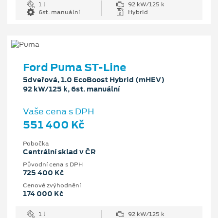
1 l
92 kW/125 k
6st. manuální
Hybrid
Ford Puma ST-Line
5dveřová, 1.0 EcoBoost Hybrid (mHEV)
92 kW/125 k, 6st. manuální
Vaše cena s DPH
551 400 Kč
Pobočka
Centrální sklad v ČR
Původní cena s DPH
725 400 Kč
Cenové zvýhodnění
174 000 Kč
1 l
92 kW/125 k