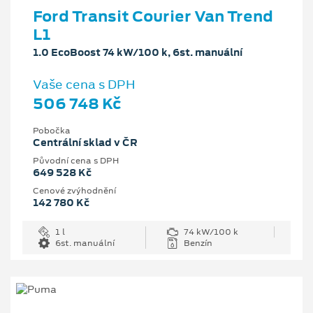
Ford Transit Courier Van Trend
L1
1.0 EcoBoost 74 kW/100 k, 6st. manuální
Vaše cena s DPH
506 748 Kč
Pobočka
Centrální sklad v ČR
Původní cena s DPH
649 528 Kč
Cenové zvýhodnění
142 780 Kč
1 l
74 kW/100 k
6st. manuální
Benzín