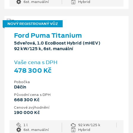
6st. manuální
Hybrid
NOVÝ REGISTROVANÝ VŮZ
Ford Puma Titanium
5dveřová, 1.0 EcoBoost Hybrid (mHEV)
92 kW/125 k, 6st. manuální
Vaše cena s DPH
478 300 Kč
Pobočka
Děčín
Původní cena s DPH
668 300 Kč
Cenové zvýhodnění
190 000 Kč
1 l
92 kW/125 k
6st. manuální
Hybrid