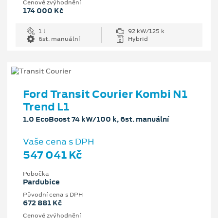
Cenové zvýhodnění
174 000 Kč
1 l
92 kW/125 k
6st. manuální
Hybrid
Ford Transit Courier Kombi N1
Trend L1
1.0 EcoBoost 74 kW/100 k, 6st. manuální
Vaše cena s DPH
547 041 Kč
Pobočka
Pardubice
Původní cena s DPH
672 881 Kč
Cenové zvýhodnění