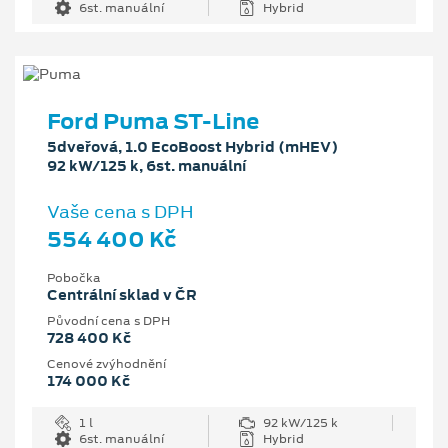
6st. manuální
Hybrid
Ford Puma ST-Line
5dveřová, 1.0 EcoBoost Hybrid (mHEV)
92 kW/125 k, 6st. manuální
Vaše cena s DPH
554 400 Kč
Pobočka
Centrální sklad v ČR
Původní cena s DPH
728 400 Kč
Cenové zvýhodnění
174 000 Kč
1 l
92 kW/125 k
6st. manuální
Hybrid