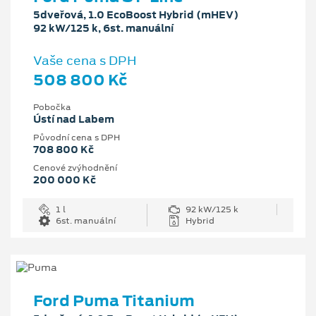
5dveřová, 1.0 EcoBoost Hybrid (mHEV)
92 kW/125 k, 6st. manuální
Vaše cena s DPH
508 800 Kč
Pobočka
Ústí nad Labem
Původní cena s DPH
708 800 Kč
Cenové zvýhodnění
200 000 Kč
1 l
92 kW/125 k
6st. manuální
Hybrid
Ford Puma Titanium