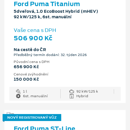
Ford Puma Titanium
5dveřová, 1.0 EcoBoost Hybrid (mHEV)
92 kW/125 k, 6st. manuální
Vaše cena s DPH
506 900 Kč
Na cestě do ČR
Předběžný termín dodání: 32. týden 2026
Původní cena s DPH
656 900 Kč
Cenové zvýhodnění
150 000 Kč
1 l
92 kW/125 k
6st. manuální
Hybrid
NOVÝ REGISTROVANÝ VŮZ
Ford Puma ST-Line