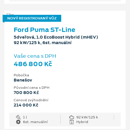
NOVÝ REGISTROVANÝ VŮZ
Ford Puma ST-Line
5dveřová, 1.0 EcoBoost Hybrid (mHEV)
92 kW/125 k, 6st. manuální
Vaše cena s DPH
486 800 Kč
Pobočka
Benešov
Původní cena s DPH
700 800 Kč
Cenové zvýhodnění
214 000 Kč
1 l
92 kW/125 k
6st. manuální
Hybrid