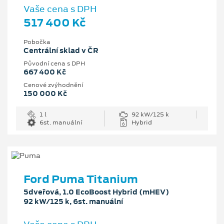
Vaše cena s DPH
517 400 Kč
Pobočka
Centrální sklad v ČR
Původní cena s DPH
667 400 Kč
Cenové zvýhodnění
150 000 Kč
1 l
92 kW/125 k
6st. manuální
Hybrid
Ford Puma Titanium
5dveřová, 1.0 EcoBoost Hybrid (mHEV)
92 kW/125 k, 6st. manuální