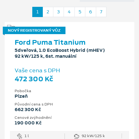
1
2
3
4
5
6
7
NOVÝ REGISTROVANÝ VŮZ
Ford Puma Titanium
5dveřová, 1.0 EcoBoost Hybrid (mHEV)
92 kW/125 k, 6st. manuální
Vaše cena s DPH
472 300 Kč
Pobočka
Plzeň
Původní cena s DPH
662 300 Kč
Cenové zvýhodnění
190 000 Kč
1 l
92 kW/125 k