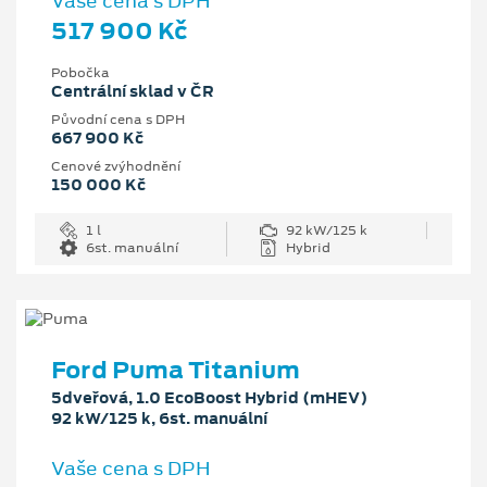
Vaše cena s DPH
517 900 Kč
Pobočka
Centrální sklad v ČR
Původní cena s DPH
667 900 Kč
Cenové zvýhodnění
150 000 Kč
1 l
92 kW/125 k
6st. manuální
Hybrid
Ford Puma Titanium
5dveřová, 1.0 EcoBoost Hybrid (mHEV)
92 kW/125 k, 6st. manuální
Vaše cena s DPH