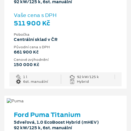
92 kW/125 k, 6st. manuální
Vaše cena s DPH
511 900 Kč
Pobočka
Centrální sklad v ČR
Původní cena s DPH
661 900 Kč
Cenové zvýhodnění
150 000 Kč
1 l
92 kW/125 k
6st. manuální
Hybrid
Ford Puma Titanium
5dveřová, 1.0 EcoBoost Hybrid (mHEV)
92 kW/125 k, 6st. manuální