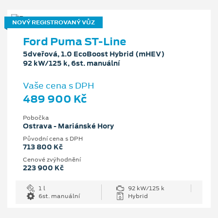
NOVÝ REGISTROVANÝ VŮZ
Ford Puma ST-Line
5dveřová, 1.0 EcoBoost Hybrid (mHEV)
92 kW/125 k, 6st. manuální
Vaše cena s DPH
489 900 Kč
Pobočka
Ostrava - Mariánské Hory
Původní cena s DPH
713 800 Kč
Cenové zvýhodnění
223 900 Kč
1 l
92 kW/125 k
6st. manuální
Hybrid