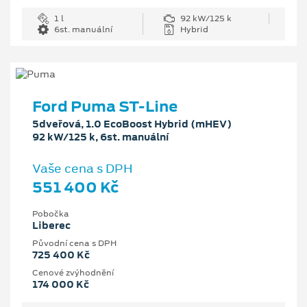
1 l
92 kW/125 k
6st. manuální
Hybrid
Ford Puma ST-Line
5dveřová, 1.0 EcoBoost Hybrid (mHEV)
92 kW/125 k, 6st. manuální
Vaše cena s DPH
551 400 Kč
Pobočka
Liberec
Původní cena s DPH
725 400 Kč
Cenové zvýhodnění
174 000 Kč