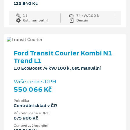
125 840 Kč
1 l
74 kW/100 k
6st. manuální
Benzín
Ford Transit Courier Kombi N1
Trend L1
1.0 EcoBoost 74 kW/100 k, 6st. manuální
Vaše cena s DPH
550 066 Kč
Pobočka
Centrální sklad v ČR
Původní cena s DPH
675 906 Kč
Cenové zvýhodnění