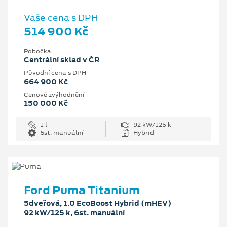
Vaše cena s DPH
514 900 Kč
Pobočka
Centrální sklad v ČR
Původní cena s DPH
664 900 Kč
Cenové zvýhodnění
150 000 Kč
1 l
92 kW/125 k
6st. manuální
Hybrid
Ford Puma Titanium
5dveřová, 1.0 EcoBoost Hybrid (mHEV)
92 kW/125 k, 6st. manuální