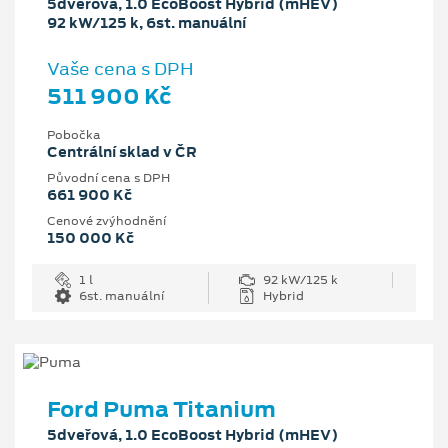
5dveřová, 1.0 EcoBoost Hybrid (mHEV)
92 kW/125 k, 6st. manuální
Vaše cena s DPH
511 900 Kč
Pobočka
Centrální sklad v ČR
Původní cena s DPH
661 900 Kč
Cenové zvýhodnění
150 000 Kč
1 l
92 kW/125 k
6st. manuální
Hybrid
Ford Puma Titanium
5dveřová, 1.0 EcoBoost Hybrid (mHEV)