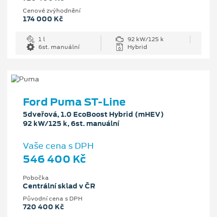
Cenové zvýhodnění
174 000 Kč
1 l
92 kW/125 k
6st. manuální
Hybrid
Ford Puma ST-Line
5dveřová, 1.0 EcoBoost Hybrid (mHEV)
92 kW/125 k, 6st. manuální
Vaše cena s DPH
546 400 Kč
Pobočka
Centrální sklad v ČR
Původní cena s DPH
720 400 Kč