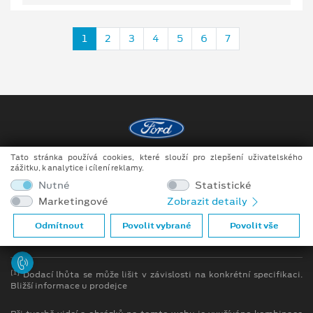
1
2
3
4
5
6
7
Tato stránka používá cookies, které slouží pro zlepšení uživatelského
Copyright ©2026 Raeder & Falge s.r.o.
zážitku, k analytice i cílení reklamy.
Nutné
Statistické
Obchodní podmínky
Marketingové
Zobrazit detaily
Ochrana osobních údajů
Odmítnout
Povolit vybrané
Povolit vše
Prohlášení o zpracování údajů konečných zákazníků
[1]
Dodací lhůta se může lišit v závislosti na konkrétní specifikaci.
Bližší informace u prodejce