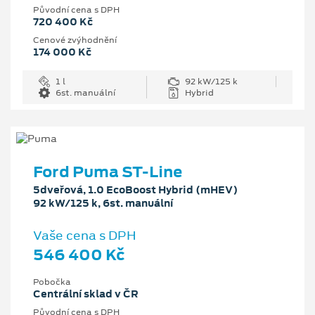
Původní cena s DPH
720 400 Kč
Cenové zvýhodnění
174 000 Kč
1 l
92 kW/125 k
6st. manuální
Hybrid
Ford Puma ST-Line
5dveřová, 1.0 EcoBoost Hybrid (mHEV)
92 kW/125 k, 6st. manuální
Vaše cena s DPH
546 400 Kč
Pobočka
Centrální sklad v ČR
Původní cena s DPH