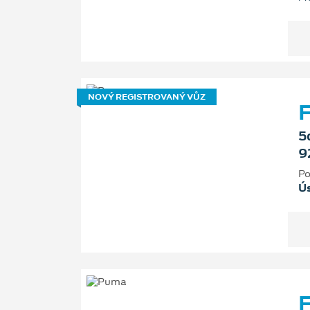
NOVÝ REGISTROVANÝ VŮZ
F
5
9
Po
Ú
F