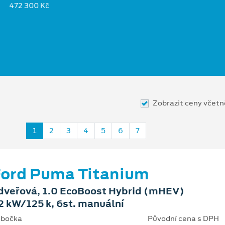
472 300 Kč
Zobrazit ceny včet
1
2
3
4
5
6
7
ord Puma Titanium
dveřová, 1.0 EcoBoost Hybrid (mHEV)
2 kW/125 k, 6st. manuální
bočka
Původní cena s DPH