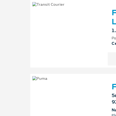
F
L
1
Po
Ce
F
5
9
Na
Př