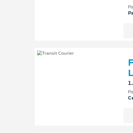
Po
P
F
L
1
Po
Ce