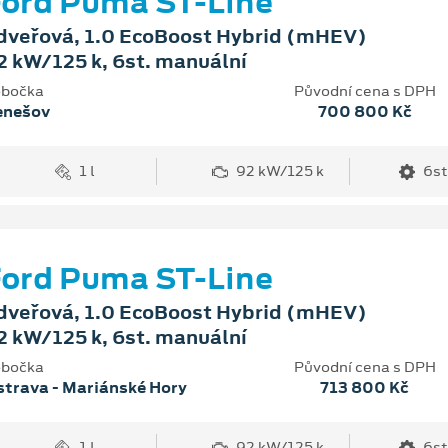
ord Puma ST-Line
dveřová, 1.0 EcoBoost Hybrid (mHEV)
2 kW/125 k, 6st. manuální
bočka
Původní cena s DPH
enešov
700 800 Kč
1 l
92 kW/125 k
6st
ord Puma ST-Line
dveřová, 1.0 EcoBoost Hybrid (mHEV)
2 kW/125 k, 6st. manuální
bočka
Původní cena s DPH
trava - Mariánské Hory
713 800 Kč
1 l
92 kW/125 k
6st