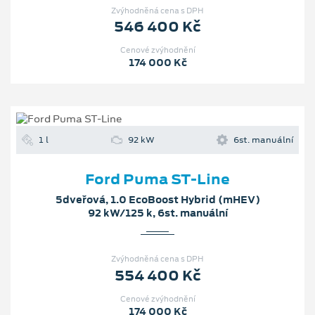
Zvýhodněná cena s DPH
546 400 Kč
Cenové zvýhodnění
174 000 Kč
1 l
92 kW
6st. manuální
Ford Puma ST-Line
5dveřová, 1.0 EcoBoost Hybrid (mHEV)
92 kW/125 k, 6st. manuální
Zvýhodněná cena s DPH
554 400 Kč
Cenové zvýhodnění
174 000 Kč