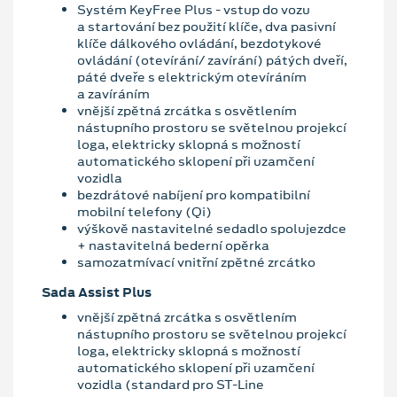
Systém KeyFree Plus - vstup do vozu
a startování bez použití klíče, dva pasivní
klíče dálkového ovládání, bezdotykové
ovládání (otevírání/ zavírání) pátých dveří,
páté dveře s elektrickým otevíráním
a zavíráním
vnější zpětná zrcátka s osvětlením
nástupního prostoru se světelnou projekcí
loga, elektricky sklopná s možností
automatického sklopení při uzamčení
vozidla
bezdrátové nabíjení pro kompatibilní
mobilní telefony (Qi)
výškově nastavitelné sedadlo spolujezdce
+ nastavitelná bederní opěrka
samozatmívací vnitřní zpětné zrcátko
Sada Assist Plus
vnější zpětná zrcátka s osvětlením
nástupního prostoru se světelnou projekcí
loga, elektricky sklopná s možností
automatického sklopení při uzamčení
vozidla (standard pro ST-Line