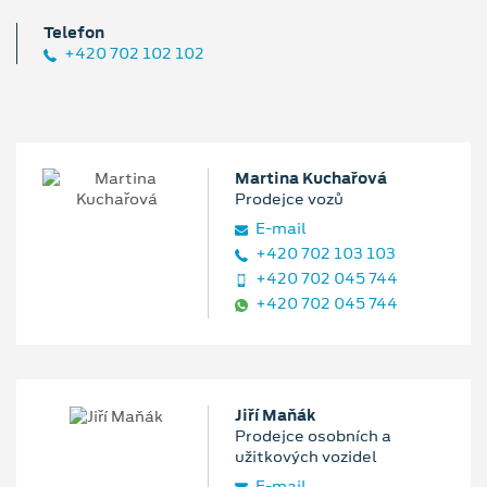
Telefon
+420 702 102 102
Martina Kuchařová
Prodejce vozů
E‑mail
+420 702 103 103
+420 702 045 744
+420 702 045 744
Jiří Maňák
Prodejce osobních a
užitkových vozidel
E‑mail