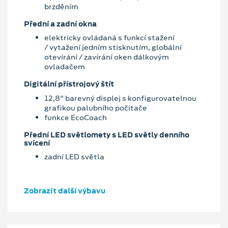
brzděním
Přední a zadní okna
elektricky ovládaná s funkcí stažení
/ vytažení jedním stisknutím, globální
otevírání / zavírání oken dálkovým
ovladačem
Digitální přístrojový štít
12,8" barevný displej s konfigurovatelnou
grafikou palubního počítače
funkce EcoCoach
Přední LED světlomety s LED světly denního
svícení
zadní LED světla
Zobrazit další výbavu