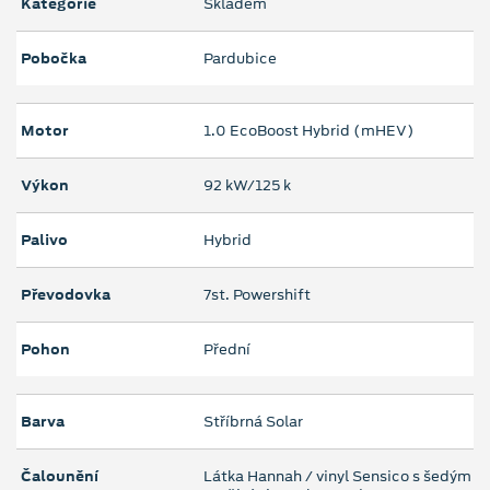
Kategorie
Skladem
Pobočka
Pardubice
Motor
1.0 EcoBoost Hybrid (mHEV)
Výkon
92 kW/125 k
Palivo
Hybrid
Převodovka
7st. Powershift
Pohon
Přední
Barva
Stříbrná Solar
Čalounění
Látka Hannah / vinyl Sensico s šedým