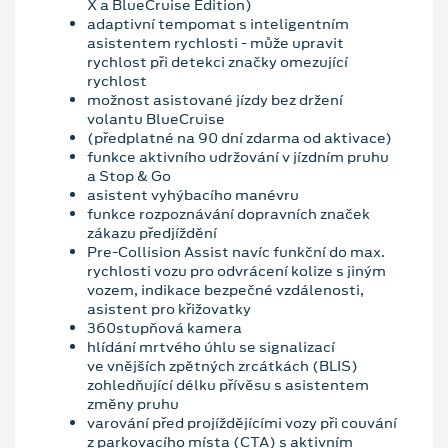
X a BlueCruise Edition)
adaptivní tempomat s inteligentním
asistentem rychlosti - může upravit
rychlost při detekci značky omezující
rychlost
možnost asistované jízdy bez držení
volantu BlueCruise
(předplatné na 90 dní zdarma od aktivace)
funkce aktivního udržování v jízdním pruhu
a Stop & Go
asistent vyhýbacího manévru
funkce rozpoznávání dopravních značek
zákazu předjíždění
Pre-Collision Assist navíc funkční do max.
rychlosti vozu pro odvrácení kolize s jiným
vozem, indikace bezpečné vzdálenosti,
asistent pro křižovatky
360stupňová kamera
hlídání mrtvého úhlu se signalizací
ve vnějších zpětných zrcátkách (BLIS)
zohledňující délku přívěsu s asistentem
změny pruhu
varování před projíždějícími vozy při couvání
z parkovacího místa (CTA) s aktivním