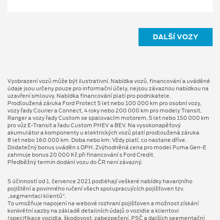
DALŠÍ VOZY
Vyobrazení vozů může být ilustrativní. Nabídka vozů, financování a uváděné
údaje jsou určeny pouze pro informační účely, nejsou závaznou nabídkou na
uzavření smlouvy. Nabídka financování platí pro podnikatele.
Prodloužená záruka Ford Protect 5 let nebo 100 000 km pro osobní vozy,
vozy řady Courier a Connect, 4 roky nebo 200 000 km pro modely Transit,
Ranger a vozy řady Custom se spalovacím motorem, 5 let nebo 150 000 km
pro vůz E-Transit a řadu Custom PHEV a BEV. Na vysokonapěťový
akumulátor a komponenty u elektrických vozů platí prodloužená záruka
8 let nebo 160 000 km. Doba nebo km: Vždy platí, co nastane dříve.
Dodatečný bonus uváděn s DPH. Zvýhodněná cena pro model Puma Gen⁠-⁠E
zahrnuje bonus 20 000 Kč při financování s Ford Credit.
Předběžný termín dodání vozu do ČR není závazný.
S účinností od 1. července 2021 podléhají veškeré nabídky havarijního
pojištění a povinného ručení všech spolupracujících pojišťoven tzv.
„segmentaci klientů“.
To umožňuje napojení na webové rozhraní pojišťoven a možnost získání
konkrétní sazby na základě detailních údajů o vozidle a klientovi
(specifikace vozidla, škodovost, zabezpečení, PSČ a dalších segmentační