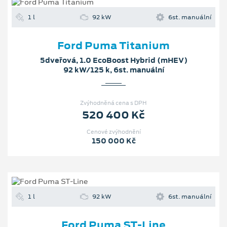
1 l
92 kW
6st. manuální
Ford Puma Titanium
5dveřová, 1.0 EcoBoost Hybrid (mHEV)
92 kW/125 k, 6st. manuální
Zvýhodněná cena s DPH
520 400 Kč
Cenové zvýhodnění
150 000 Kč
1 l
92 kW
6st. manuální
Ford Puma ST-Line