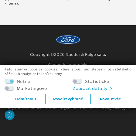
kritéria).
Copyright ©2026 Raeder & Falge s.r.o.
Obchodní podmínky
Tato stránka používá cookies, které slouží pro zlepšení uživatelského
zážitku, k analytice i cílení reklamy.
Ochrana osobních údajů
Nutné
Statistické
Prohlášení o zpracování údajů konečných zákazníků
Marketingové
Zobrazit detaily
Při tvorbě videí a obrázků na tomto webu je využíváno kombinace
Odmítnout
Povolit vybrané
Povolit vše
tradičních fotografií či videí, počítačem generovaných snímků (CGI)
z digitálních modelů vozidel a generativní umělé inteligence (gen-
AI).