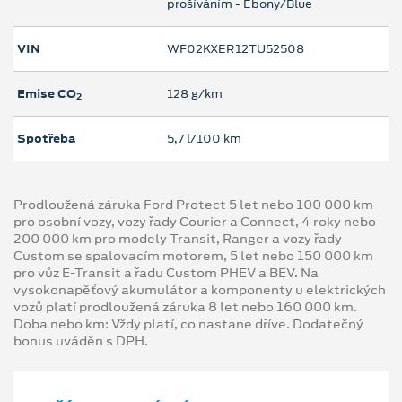
prošíváním - Ebony/Blue
VIN
WF02KXER12TU52508
Emise CO
128 g/km
2
Spotřeba
5,7 l/100 km
Prodloužená záruka Ford Protect 5 let nebo 100 000 km
pro osobní vozy, vozy řady Courier a Connect, 4 roky nebo
200 000 km pro modely Transit, Ranger a vozy řady
Custom se spalovacím motorem, 5 let nebo 150 000 km
pro vůz E-Transit a řadu Custom PHEV a BEV. Na
vysokonapěťový akumulátor a komponenty u elektrických
vozů platí prodloužená záruka 8 let nebo 160 000 km.
Doba nebo km: Vždy platí, co nastane dříve. Dodatečný
bonus uváděn s DPH.