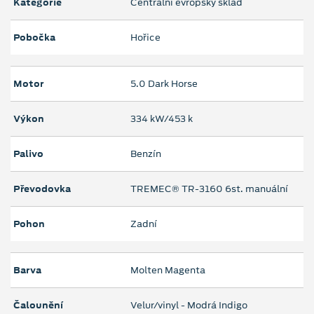
Kategorie
Centrální evropský sklad
Pobočka
Hořice
Motor
5.0 Dark Horse
Výkon
334 kW/453 k
Palivo
Benzín
Převodovka
TREMEC® TR-3160 6st. manuální
Pohon
Zadní
Barva
Molten Magenta
Čalounění
Velur/vinyl - Modrá Indigo