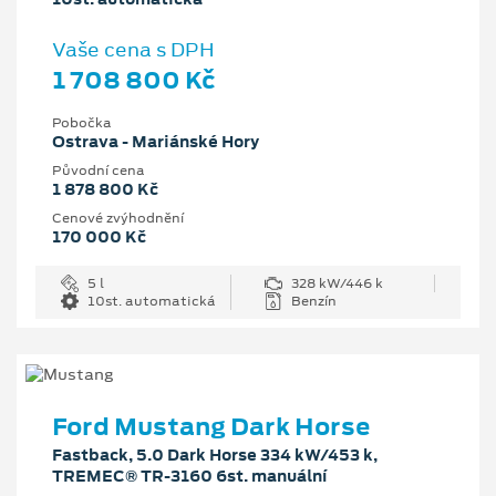
Vaše cena s DPH
1 708 800 Kč
Pobočka
Ostrava - Mariánské Hory
Původní cena
1 878 800 Kč
Cenové zvýhodnění
170 000 Kč
5 l
328 kW/446 k
10st. automatická
Benzín
Ford Mustang Dark Horse
Fastback, 5.0 Dark Horse 334 kW/453 k,
TREMEC® TR-3160 6st. manuální