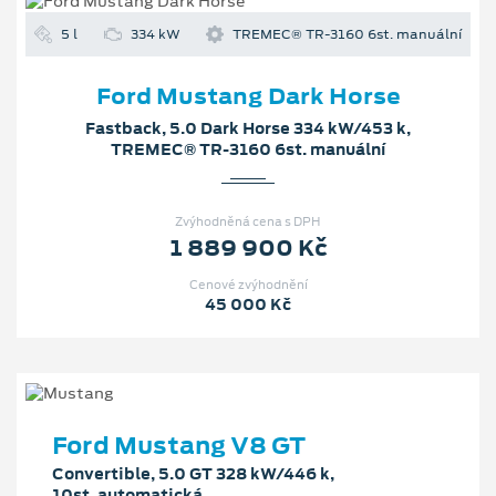
5 l
334 kW
TREMEC® TR-3160 6st. manuální
Ford Mustang Dark Horse
Fastback, 5.0 Dark Horse 334 kW/453 k,
TREMEC® TR-3160 6st. manuální
Zvýhodněná cena s DPH
1 889 900 Kč
Cenové zvýhodnění
45 000 Kč
Ford Mustang V8 GT
Convertible, 5.0 GT 328 kW/446 k,
10st. automatická