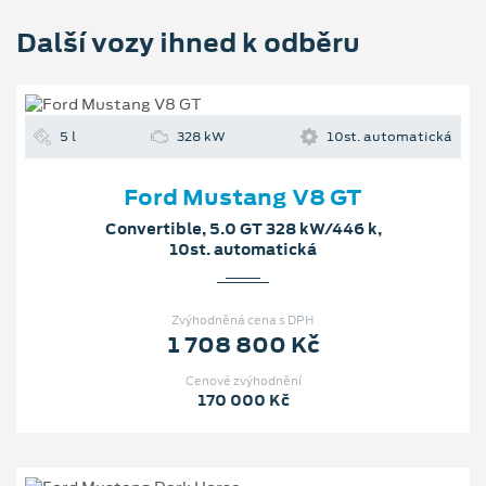
Další vozy ihned k odběru
5 l
328 kW
10st. automatická
Ford Mustang V8 GT
Convertible, 5.0 GT 328 kW/446 k,
10st. automatická
Zvýhodněná cena s DPH
1 708 800 Kč
Cenové zvýhodnění
170 000 Kč