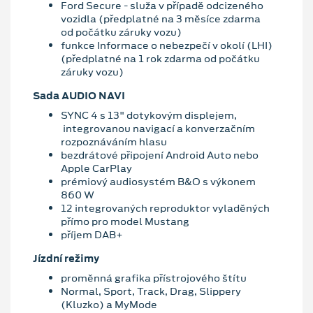
Ford Secure - služa v případě odcizeného
vozidla (předplatné na 3 měsíce zdarma
od počátku záruky vozu)
funkce Informace o nebezpečí v okolí (LHI)
(předplatné na 1 rok zdarma od počátku
záruky vozu)
Sada AUDIO NAVI
SYNC 4 s 13" dotykovým displejem,
integrovanou navigací a konverzačním
rozpoznáváním hlasu
bezdrátové připojení Android Auto nebo
Apple CarPlay
prémiový audiosystém B&O s výkonem
860 W
12 integrovaných reproduktor vyladěných
přímo pro model Mustang
příjem DAB+
Jízdní režimy
proměnná grafika přístrojového štítu
Normal, Sport, Track, Drag, Slippery
(Kluzko) a MyMode