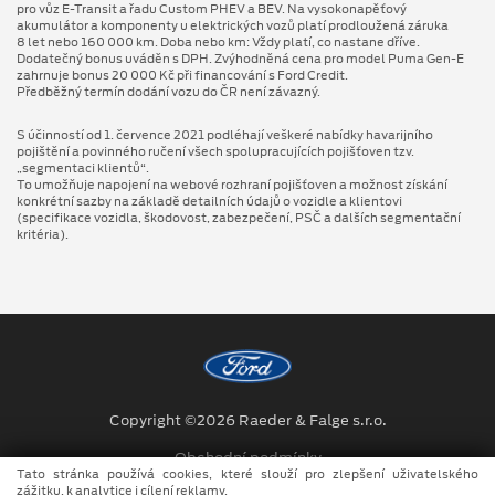
pro vůz E-Transit a řadu Custom PHEV a BEV. Na vysokonapěťový
akumulátor a komponenty u elektrických vozů platí prodloužená záruka
8 let nebo 160 000 km. Doba nebo km: Vždy platí, co nastane dříve.
Dodatečný bonus uváděn s DPH. Zvýhodněná cena pro model Puma Gen⁠-⁠E
zahrnuje bonus 20 000 Kč při financování s Ford Credit.
Předběžný termín dodání vozu do ČR není závazný.
S účinností od 1. července 2021 podléhají veškeré nabídky havarijního
pojištění a povinného ručení všech spolupracujících pojišťoven tzv.
„segmentaci klientů“.
To umožňuje napojení na webové rozhraní pojišťoven a možnost získání
konkrétní sazby na základě detailních údajů o vozidle a klientovi
(specifikace vozidla, škodovost, zabezpečení, PSČ a dalších segmentační
kritéria).
Copyright ©2026 Raeder & Falge s.r.o.
Obchodní podmínky
Tato stránka používá cookies, které slouží pro zlepšení uživatelského
zážitku, k analytice i cílení reklamy.