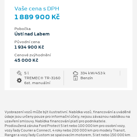
Vaše cena s DPH
1 889 900 Kč
Pobočka
Ústí nad Labem
Původní cena
1 934 900 Kč
Cenové zvýhodnění
45 000 Kč
5 l
334 kW/453 k
TREMEC® TR-3160
Benzín
6st. manuální
Vyobrazení vozů může být ilustrativní. Nabídka vozů, financování a uváděné
údaje jsou určeny pouze pro informační účely, nejsou závaznou nabídkou na
uzavření smlouvy. Nabídka financování platí pro podnikatele.
Prodloužená záruka Ford Protect 5 let nebo 100 000 km pro osobní vozy,
vozy řady Courier a Connect, 4 roky nebo 200 000 km pro modely Transit,
Ranger a vozy řady Custom se spalovacím motorem, 5 let nebo 150 000 km