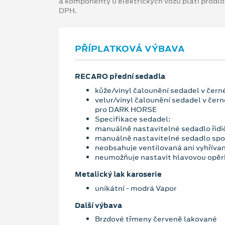
a komponenty u elektrických vozů platí prodl
DPH.
PŘÍPLATKOVÁ VÝBAVA
RECARO přední sedadla
kůže/vinyl čalounění sedadel v čer
velur/vinyl čalounění sedadel v če
pro DARK HORSE
Specifikace sedadel:
manuálně nastavitelné sedadlo řidi
manuálně nastavitelné sedadlo spo
neobsahuje ventilovaná ani vyhříva
neumožňuje nastavit hlavovou opěr
Metalický lak karoserie
unikátní - modrá Vapor
Další výbava
Brzdové třmeny červeně lakované