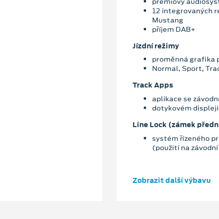
prémiový audiosy
12 integrovaných 
Mustang
příjem DAB+
Jízdní režimy
proměnná grafika p
Normal, Sport, Tra
Track Apps
aplikace se závodn
dotykovém displeji
Line Lock (zámek předn
systém řízeného pr
(použití na závodní 
Zobrazit další výbavu