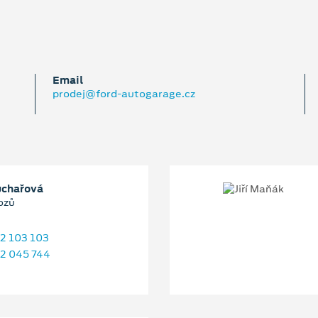
Email
prodej@ford-autogarage.cz
uchařová
ozů
2 103 103
2 045 744