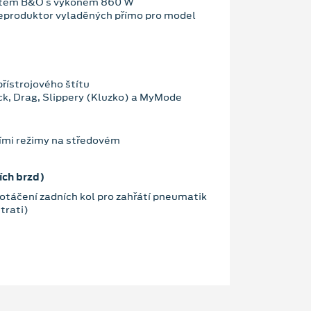
stém B&O s výkonem 860 W
reproduktor vyladěných přímo pro model
řístrojového štítu
ck, Drag, Slippery (Kluzko) a MyMode
ími režimy na středovém
ích brzd)
otáčení zadních kol pro zahřátí pneumatik
trati)