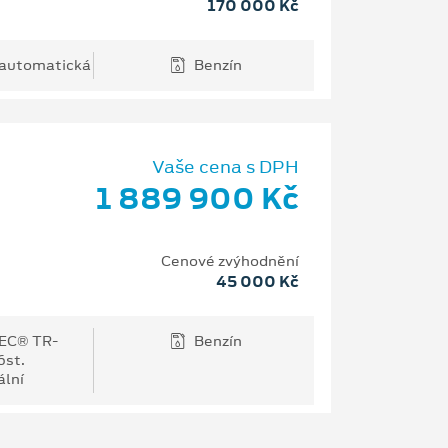
170 000 Kč
 automatická
Benzín
Vaše cena s DPH
1 889 900 Kč
Cenové zvýhodnění
45 000 Kč
EC® TR-
Benzín
6st.
lní