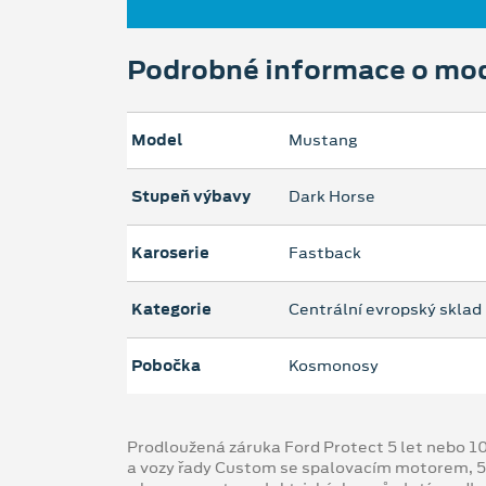
Podrobné informace o mo
Model
Mustang
Stupeň výbavy
Dark Horse
Karoserie
Fastback
Kategorie
Centrální evropský sklad
Pobočka
Kosmonosy
Prodloužená záruka Ford Protect 5 let nebo 1
a vozy řady Custom se spalovacím motorem, 5