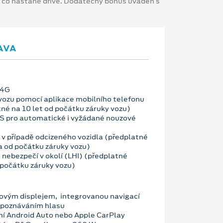
, co nastane dříve. Dodatečný bonus uváděn s
AVA
 4G
vozu pomocí aplikace mobilního telefonu
né na 10 let od počátku záruky vozu)
OS pro automatické i vyžádané nouzové
a v případě odcizeného vozidla (předplatné
 od počátku záruky vozu)
 nebezpečí v okolí (LHI) (předplatné
 počátku záruky vozu)
ovým displejem, integrovanou navigací
zpoznáváním hlasu
ní Android Auto nebo Apple CarPlay