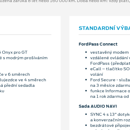
oužená záruka 8 let nebo 160 000 km. Doba nebo km: Vždy platí
STANDARDNÍ VÝB
FordPass Connect
né Onyx pro GT
vestavěný modem
rné s modrým prošíváním
vzdálené ovládání 
FordPass (předplat
eCall – tlačítko S
če v 6 směrech
volání
lujezdce ve 4 směrech
Ford Secure - služ
ná přední sedadla
na 3 měsíce zdarma
ku
funkce Informace o
na 1 rok zdarma od
Sada AUDIO NAVI
SYNC 4 s 13" dotyk
a konverzačním ro
bezdrátové připoje