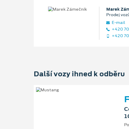
Marek Zám
Prodej voz
E‑mail
+420 70
+420 70
Další vozy ihned k odběru
F
C
1
Po