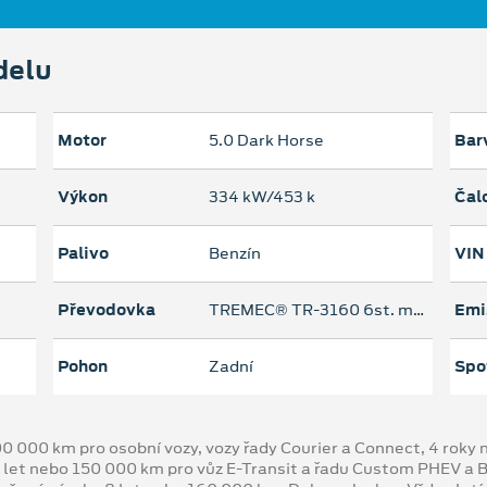
delu
Motor
5.0 Dark Horse
Bar
Výkon
334 kW/453 k
Čal
Palivo
Benzín
VIN
Převodovka
TREMEC® TR-3160 6st. manuální
Emi
Pohon
Zadní
Spo
00 000 km pro osobní vozy, vozy řady Courier a Connect, 4 rok
 let nebo 150 000 km pro vůz E-Transit a řadu Custom PHEV a