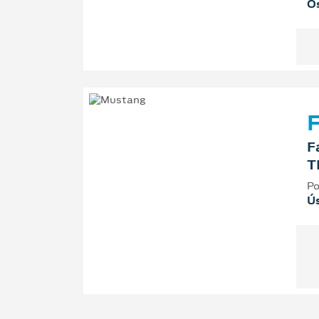
Os
F
F
T
Po
Ú