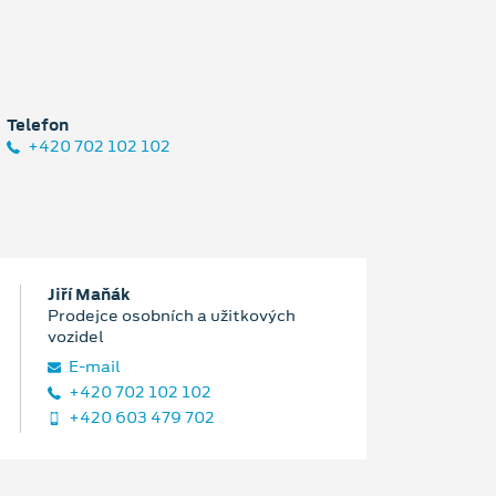
Telefon
+420 702 102 102
Jiří Maňák
Prodejce osobních a užitkových
vozidel
E‑mail
+420 702 102 102
+420 603 479 702