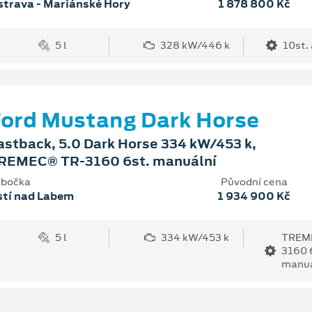
trava - Mariánské Hory
1 878 800 Kč
5 l
328 kW/446 k
10st.
ord Mustang Dark Horse
astback, 5.0 Dark Horse 334 kW/453 k,
REMEC® TR-3160 6st. manuální
bočka
Původní cena
stí nad Labem
1 934 900 Kč
5 l
334 kW/453 k
TREM
3160 
manuá