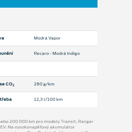
va
Modrá Vapor
ounění
Recaro - Modrá Indigo
se CO
280 g/km
2
třeba
12,3 l/100 km
y nebo 200 000 km pro modely Transit, Ranger
 BEV. Na vysokonapěťový akumulátor