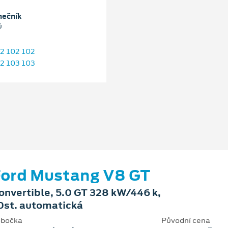
ečník
ů
2 102 102
2 103 103
ord Mustang V8 GT
onvertible, 5.0 GT 328 kW/446 k,
0st. automatická
bočka
Původní cena