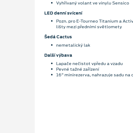
Vyhřívaný volant ve vinylu Sensico
LED denní svícení
Pozn. pro E-Tourneo Titanium a Acti
lišty mezi předními světlomety
Šedá Cactus
nemetalický lak
Další výbava
Lapače nečistot vpředu a vzadu
Pevné tažné zařízení
16" minirezerva, nahrazuje sadu na