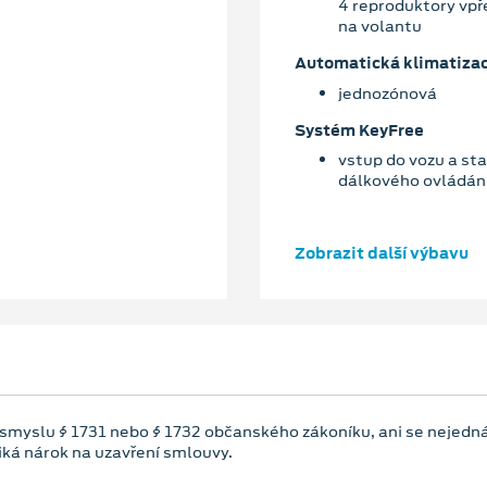
4 reproduktory vpř
na volantu
Automatická klimatiza
jednozónová
Systém KeyFree
vstup do vozu a star
dálkového ovládán
Zobrazit další výbavu
 smyslu § 1731 nebo § 1732 občanského zákoníku, ani se nejedná
niká nárok na uzavření smlouvy.