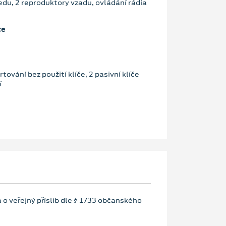
edu, 2 reproduktory vzadu, ovládání rádia
ce
tování bez použití klíče, 2 pasivní klíče
í
 o veřejný příslib dle § 1733 občanského