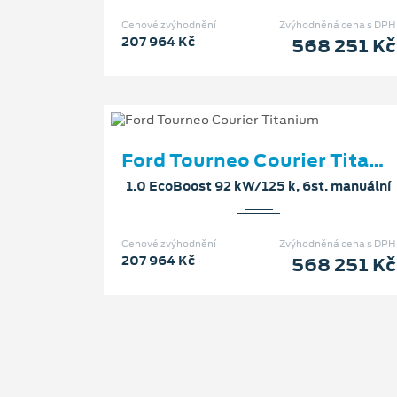
Cenové zvýhodnění
Zvýhodněná cena s DPH
207 964 Kč
568 251 Kč
Ford Tourneo Courier Titanium
1.0 EcoBoost 92 kW/125 k, 6st. manuální
Cenové zvýhodnění
Zvýhodněná cena s DPH
207 964 Kč
568 251 Kč