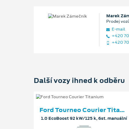
Marek Zám
Prodej voz
E‑mail
+420 70
+420 70
Další vozy ihned k odběru
Ford Tourneo Courier Titanium
1.0 EcoBoost 92 kW/125 k, 6st. manuální