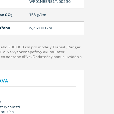
WF01NBER81TJ50296
se CO
153 g/km
2
třeba
6,7 l/100 km
y nebo 200 000 km pro modely Transit, Ranger
 BEV. Na vysokonapěťový akumulátor
, co nastane dříve. Dodatečný bonus uváděn s
AVA
t
nt rychlosti
 pruzích