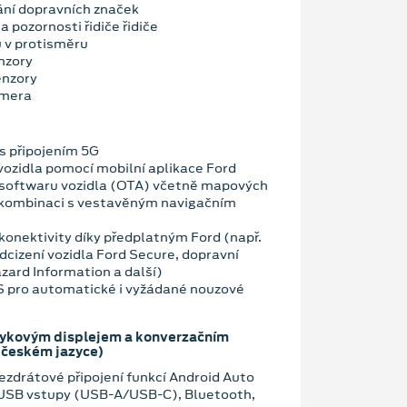
ní dopravních značek
a pozornosti řidiče řidiče
u v protisměru
nzory
enzory
amera
 připojením 5G
vozidla pomocí mobilní aplikace Ford
 softwaru vozidla (OTA) včetně mapových
 kombinaci s vestavěným navigačním
konektivity díky předplatným Ford (např.
dcizení vozidla Ford Secure, dopravní
zard Information a další)
OS pro automatické i vyžádané nouzové
tykovým displejem a konverzačním
 českém jazyce)
zdrátové připojení funkcí Android Auto
 USB vstupy (USB-A/USB-C), Bluetooth,