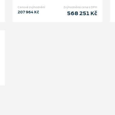
Cenové zvýhodnění
Zvýhodněná cena s DPH
207 964 Kč
568 251 Kč