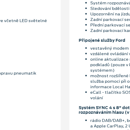
Systém rozpoznává
Sledování bdělosti 
Upozornění na jízd
Zadní parkovací se
ve včetně LED světelné
Přední parkovací s
Zadní parkovací k
Připojené služby Ford
vestavěný modem s
vzdálené ovládání 
online aktualizace
podkladů (pouze v
systémem)
 opravu pneumatik
možnost rozšířené 
služba pomoci při o
informace Local Ha
eCall - tlačítko S
volání
Systém SYNC 4 s 8" do
rozpoznáváním hlasu (v
rádio DAB/DAB+, be
a Apple CarPlay, 2