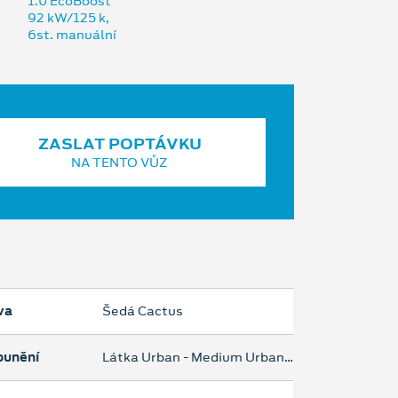
ZASLAT POPTÁVKU
NA TENTO VŮZ
va
Šedá Cactus
ounění
Látka Urban - Medium Urban Grey