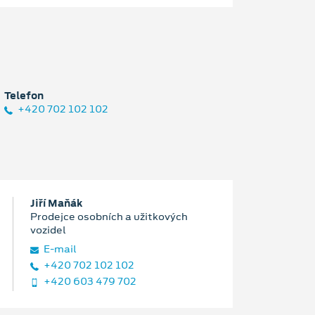
Telefon
+420 702 102 102
Jiří Maňák
Prodejce osobních a užitkových
vozidel
E‑mail
+420 702 102 102
+420 603 479 702