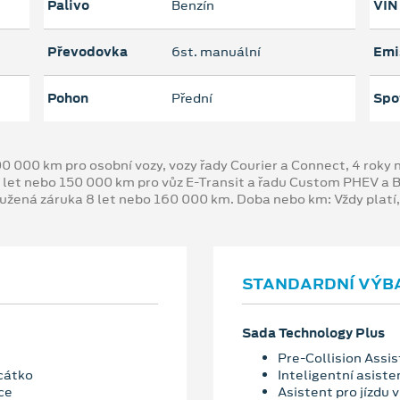
Palivo
Benzín
VIN
Převodovka
6st. manuální
Emi
Pohon
Přední
Spo
00 000 km pro osobní vozy, vozy řady Courier a Connect, 4 rok
 let nebo 150 000 km pro vůz E-Transit a řadu Custom PHEV a
oužená záruka 8 let nebo 160 000 km. Doba nebo km: Vždy platí
STANDARDNÍ VÝB
Sada Technology Plus
Pre-Collision Assis
cátko
Inteligentní asiste
ce
Asistent pro jízdu v