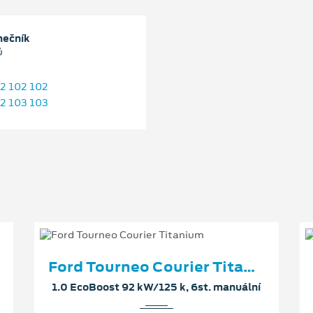
ečník
ů
2 102 102
2 103 103
Ford Tourneo Courier Titanium
1.0 EcoBoost 92 kW/125 k, 6st. manuální