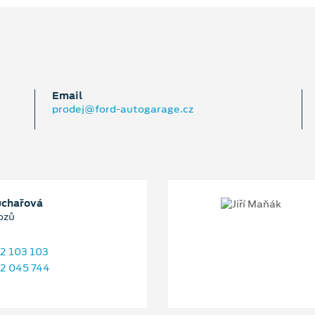
Email
prodej@ford-autogarage.cz
uchařová
ozů
2 103 103
2 045 744