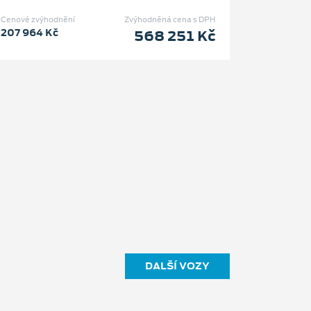
Cenové zvýhodnění
Zvýhodněná cena s DPH
207 964 Kč
568 251 Kč
DALŠÍ VOZY