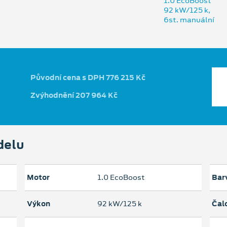
Původní cena s DPH 776 215 Kč
Zvýhodnění 207 964 Kč
delu
Motor
1.0 EcoBoost
Bar
Výkon
92 kW/125 k
Čal