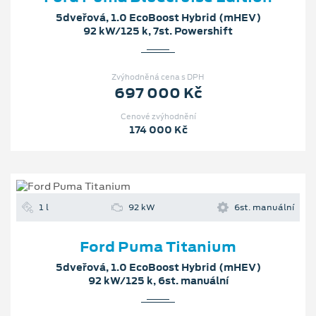
5dveřová, 1.0 EcoBoost Hybrid (mHEV)
92 kW/125 k, 7st. Powershift
Zvýhodněná cena s DPH
697 000 Kč
Cenové zvýhodnění
174 000 Kč
1 l
92 kW
6st. manuální
Ford Puma Titanium
5dveřová, 1.0 EcoBoost Hybrid (mHEV)
92 kW/125 k, 6st. manuální