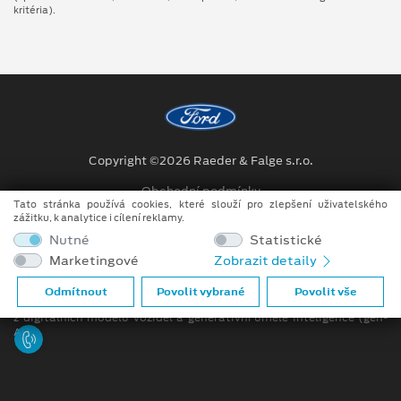
kritéria).
Copyright ©2026 Raeder & Falge s.r.o.
Obchodní podmínky
Tato stránka používá cookies, které slouží pro zlepšení uživatelského
zážitku, k analytice i cílení reklamy.
Ochrana osobních údajů
Nutné
Statistické
Prohlášení o zpracování údajů konečných zákazníků
Marketingové
Zobrazit detaily
Při tvorbě videí a obrázků na tomto webu je využíváno kombinace
Odmítnout
Povolit vybrané
Povolit vše
tradičních fotografií či videí, počítačem generovaných snímků (CGI)
z digitálních modelů vozidel a generativní umělé inteligence (gen-
AI).