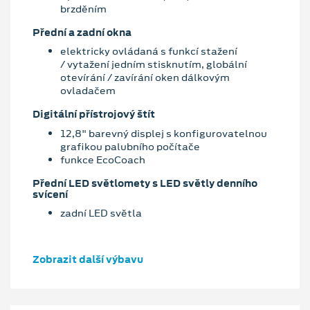
brzděním
Přední a zadní okna
elektricky ovládaná s funkcí stažení
/ vytažení jedním stisknutím, globální
otevírání / zavírání oken dálkovým
ovladačem
Digitální přístrojový štít
12,8" barevný displej s konfigurovatelnou
grafikou palubního počítače
funkce EcoCoach
Přední LED světlomety s LED světly denního
svícení
zadní LED světla
Zobrazit další výbavu