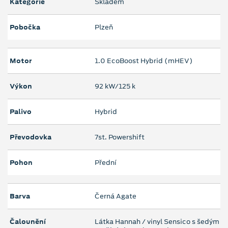
Kategorie
Skladem
Pobočka
Plzeň
Motor
1.0 EcoBoost Hybrid (mHEV)
Výkon
92 kW/125 k
Palivo
Hybrid
Převodovka
7st. Powershift
Pohon
Přední
Barva
Černá Agate
Čalounění
Látka Hannah / vinyl Sensico s šedým