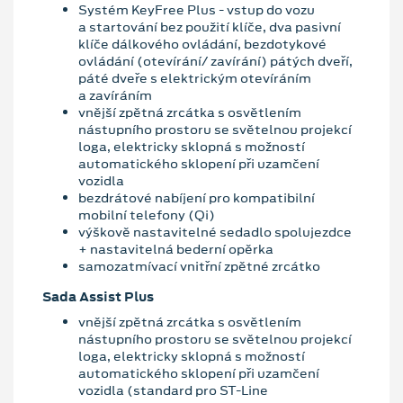
Systém KeyFree Plus - vstup do vozu
a startování bez použití klíče, dva pasivní
klíče dálkového ovládání, bezdotykové
ovládání (otevírání/ zavírání) pátých dveří,
páté dveře s elektrickým otevíráním
a zavíráním
vnější zpětná zrcátka s osvětlením
nástupního prostoru se světelnou projekcí
loga, elektricky sklopná s možností
automatického sklopení při uzamčení
vozidla
bezdrátové nabíjení pro kompatibilní
mobilní telefony (Qi)
výškově nastavitelné sedadlo spolujezdce
+ nastavitelná bederní opěrka
samozatmívací vnitřní zpětné zrcátko
Sada Assist Plus
vnější zpětná zrcátka s osvětlením
nástupního prostoru se světelnou projekcí
loga, elektricky sklopná s možností
automatického sklopení při uzamčení
vozidla (standard pro ST-Line