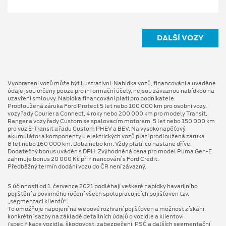
DALŠÍ VOZY
Vyobrazení vozů může být ilustrativní. Nabídka vozů, financování a uváděné
údaje jsou určeny pouze pro informační účely, nejsou závaznou nabídkou na
uzavření smlouvy. Nabídka financování platí pro podnikatele.
Prodloužená záruka Ford Protect 5 let nebo 100 000 km pro osobní vozy,
vozy řady Courier a Connect, 4 roky nebo 200 000 km pro modely Transit,
Ranger a vozy řady Custom se spalovacím motorem, 5 let nebo 150 000 km
pro vůz E-Transit a řadu Custom PHEV a BEV. Na vysokonapěťový
akumulátor a komponenty u elektrických vozů platí prodloužená záruka
8 let nebo 160 000 km. Doba nebo km: Vždy platí, co nastane dříve.
Dodatečný bonus uváděn s DPH. Zvýhodněná cena pro model Puma Gen⁠-⁠E
zahrnuje bonus 20 000 Kč při financování s Ford Credit.
Předběžný termín dodání vozu do ČR není závazný.
S účinností od 1. července 2021 podléhají veškeré nabídky havarijního
pojištění a povinného ručení všech spolupracujících pojišťoven tzv.
„segmentaci klientů“.
To umožňuje napojení na webové rozhraní pojišťoven a možnost získání
konkrétní sazby na základě detailních údajů o vozidle a klientovi
(specifikace vozidla, škodovost, zabezpečení, PSČ a dalších segmentační