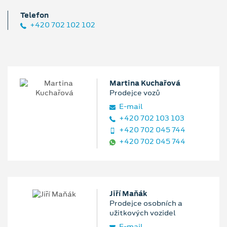
Telefon
+420 702 102 102
Martina Kuchařová
Prodejce vozů
E‑mail
+420 702 103 103
+420 702 045 744
+420 702 045 744
Jiří Maňák
Prodejce osobních a
užitkových vozidel
E‑mail