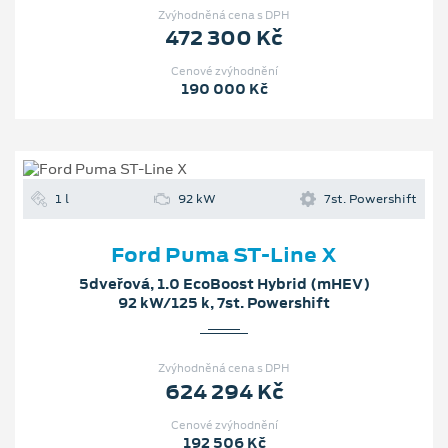
Zvýhodněná cena s DPH
472 300 Kč
Cenové zvýhodnění
190 000 Kč
1 l
92 kW
7st. Powershift
Ford Puma ST-Line X
5dveřová, 1.0 EcoBoost Hybrid (mHEV)
92 kW/125 k, 7st. Powershift
Zvýhodněná cena s DPH
624 294 Kč
Cenové zvýhodnění
192 506 Kč