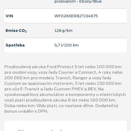
prošíváním - Ebony/Blue
VIN
WF02KXER82TJ34675
Emise CO
128 g/km
2
Spotřeba
5,7 l/100 km
Prodloužená záruka Ford Protect 5 let nebo 100 000 km
pro osobní vozy, vozy řady Courier a Connect, 4 roky nebo
200 000 km pro modely Transit, Ranger a vozy řady
Custom se spalovacím motorem, 5 let nebo 150 000 km
pro vůz E-Transit a řadu Custom PHEV a BEV. Na
vysokonapěťový akumulátor a komponenty u elektrických
vozů platí prodloužená záruka 8 let nebo 160 000 km.
Doba nebo km: Vždy platí, co nastane dříve. Dodatečný
bonus uváděn s DPH.