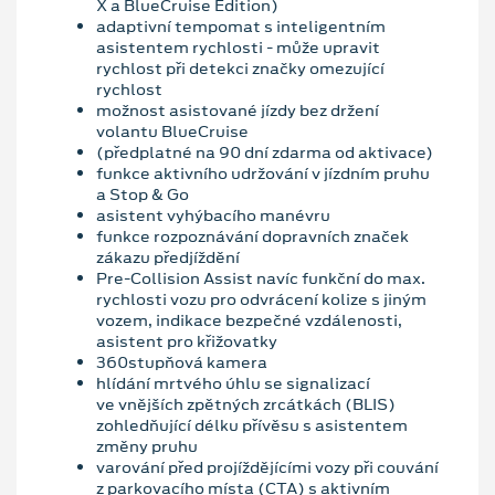
X a BlueCruise Edition)
adaptivní tempomat s inteligentním
asistentem rychlosti - může upravit
rychlost při detekci značky omezující
rychlost
možnost asistované jízdy bez držení
volantu BlueCruise
(předplatné na 90 dní zdarma od aktivace)
funkce aktivního udržování v jízdním pruhu
a Stop & Go
asistent vyhýbacího manévru
funkce rozpoznávání dopravních značek
zákazu předjíždění
Pre-Collision Assist navíc funkční do max.
rychlosti vozu pro odvrácení kolize s jiným
vozem, indikace bezpečné vzdálenosti,
asistent pro křižovatky
360stupňová kamera
hlídání mrtvého úhlu se signalizací
ve vnějších zpětných zrcátkách (BLIS)
zohledňující délku přívěsu s asistentem
změny pruhu
varování před projíždějícími vozy při couvání
z parkovacího místa (CTA) s aktivním