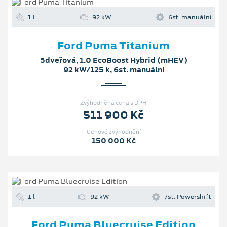
1 l
92 kW
6st. manuální
Ford Puma Titanium
5dveřová, 1.0 EcoBoost Hybrid (mHEV)
92 kW/125 k, 6st. manuální
Zvýhodněná cena s DPH
511 900 Kč
Cenové zvýhodnění
150 000 Kč
1 l
92 kW
7st. Powershift
Ford Puma Bluecruise Edition