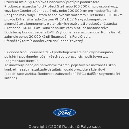
uzavření smlouvy. Nabídka financování platí pro podnikatele.
Prodloužená záruka Ford Protect 5 let nebo 100 000 km pro osobní vozy,
vozy řady Courier a Connect, 4 roky nebo 200 000 km pro modely Transit,
Ranger a vozy řady Custom se spalovacím motorem, 5 let nebo 150 000 km
pro vůz E-Transit a řadu Custom PHEV a BEV. Na vysokonapěťový
akumulátor a komponenty u elektrických vozů platí prodloužená záruka
8 let nebo 160 000 km. Doba nebo km: Vždy platí, co nastane dříve.
Dodatečný bonus uváděn s DPH. Zvýhodněná cena pro model Puma Gen⁠-⁠E
zahrnuje bonus 20 000 Kč při financování s Ford Credit.
Předběžný termín dodání vozu do ČR není závazný.
S účinností od 1. července 2021 podléhají veškeré nabídky havarijního
pojištění a povinného ručení všech spolupracujících pojišťoven tzv.
„segmentaci klientů“.
To umožňuje napojení na webové rozhraní pojišťoven a možnost získání
konkrétní sazby na základě detailních údajů o vozidle a klientovi
(specifikace vozidla, škodovost, zabezpečení, PSČ a dalších segmentační
kritéria).
Copyright ©2026 Raeder & Falge s.r.o.