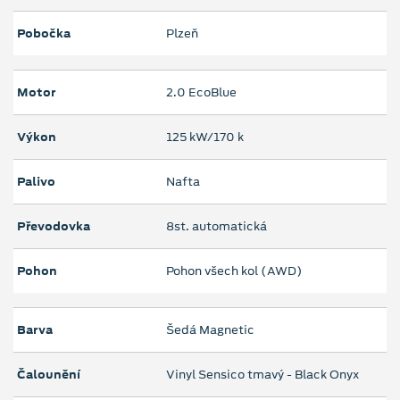
Pobočka
Plzeň
Motor
2.0 EcoBlue
Výkon
125 kW/170 k
Palivo
Nafta
Převodovka
8st. automatická
Pohon
Pohon všech kol (AWD)
Barva
Šedá Magnetic
Čalounění
Vinyl Sensico tmavý - Black Onyx