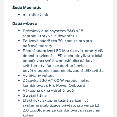
Šedá Magnetic
metalický lak
Další výbava
Prémiový audiosystém B&O s 15
reproduktory vč. subwooferu
Palivová nádrž cca 70 l; pouze pro pro
naftové motory
Přední adaptivní LED Matrix světlomety vč.
denního svícení s LED technologií, statická
odbočovací světla, neoslňující dálkové
světlomety, funkce do zhoršených
povětrnostních podmínek, zadní LED světla
Vyhřívaný volant
Zásuvka 230 V/400 W vpředu; nelze
kombinovat s Pro Power Onboard
Výklopná okna v druhé řadě
Střešní ližiny
Elektricky sklopné tažné zařízení vč.
systému stabilizace přívěsu; pro verze L2
2.0 EcoBlue nelze kombinovat s rezervním
kolem