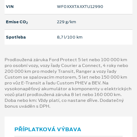
VIN
WF0XXXTAXXTU12990
Emise CO
229 g/km
2
Spotřeba
8,7 l/100 km
Prodloužená záruka Ford Protect 5 let nebo 100 000 km
pro osobní vozy, vozy řady Courier a Connect, 4 roky nebo
200 000 km pro modely Transit, Ranger a vozy řady
Custom se spalovacím motorem, 5 let nebo 150 000 km
pro vůz E-Transit a řadu Custom PHEV a BEV. Na
vysokonapěťový akumulátor a komponenty u elektrických
vozů platí prodloužená záruka 8 let nebo 160 000 km.
Doba nebo km: Vždy platí, co nastane dříve. Dodatečný
bonus uváděn s DPH.
PŘÍPLATKOVÁ VÝBAVA