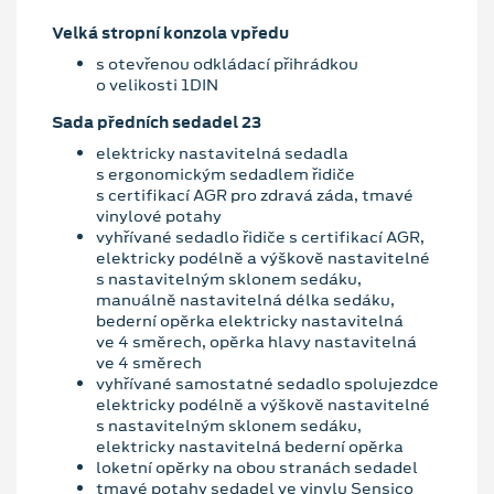
Velká stropní konzola vpředu
s otevřenou odkládací přihrádkou
o velikosti 1DIN
Sada předních sedadel 23
elektricky nastavitelná sedadla
s ergonomickým sedadlem řidiče
s certifikací AGR pro zdravá záda, tmavé
vinylové potahy
vyhřívané sedadlo řidiče s certifikací AGR,
elektricky podélně a výškově nastavitelné
s nastavitelným sklonem sedáku,
manuálně nastavitelná délka sedáku,
bederní opěrka elektricky nastavitelná
ve 4 směrech, opěrka hlavy nastavitelná
ve 4 směrech
vyhřívané samostatné sedadlo spolujezdce
elektricky podélně a výškově nastavitelné
s nastavitelným sklonem sedáku,
elektricky nastavitelná bederní opěrka
loketní opěrky na obou stranách sedadel
tmavé potahy sedadel ve vinylu Sensico