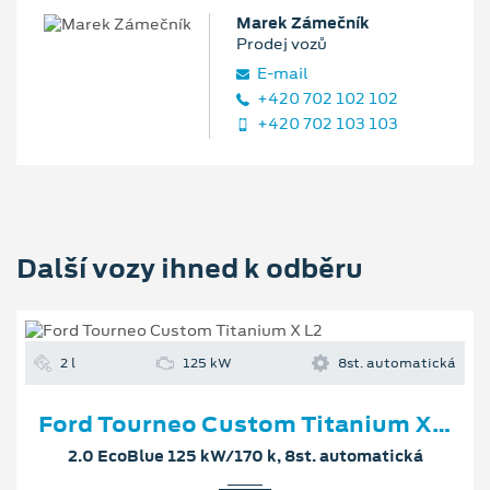
Marek Zámečník
Prodej vozů
E‑mail
+420 702 102 102
+420 702 103 103
Další vozy ihned k odběru
2 l
125 kW
8st. automatická
Ford Tourneo Custom Titanium X L2
2.0 EcoBlue 125 kW/170 k, 8st. automatická