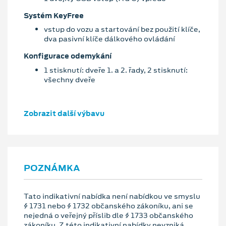
Systém KeyFree
vstup do vozu a startování bez použití klíče,
dva pasivní klíče dálkového ovládání
Konfigurace odemykání
1 stisknutí: dveře 1. a 2. řady, 2 stisknutí:
všechny dveře
Zobrazit další výbavu
POZNÁMKA
Tato indikativní nabídka není nabídkou ve smyslu
§ 1731 nebo § 1732 občanského zákoníku, ani se
nejedná o veřejný příslib dle § 1733 občanského
zákoníku. Z této indikativní nabídky nevzniká