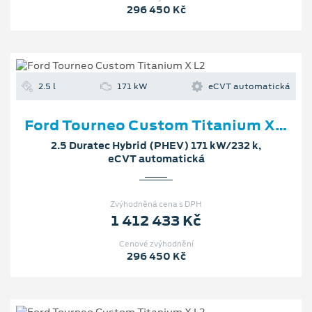
296 450 Kč
2.5 l
171 kW
eCVT automatická
Ford Tourneo Custom Titanium X L2
2.5 Duratec Hybrid (PHEV) 171 kW/232 k,
eCVT automatická
Zvýhodněná cena s DPH
1 412 433 Kč
Cenové zvýhodnění
296 450 Kč