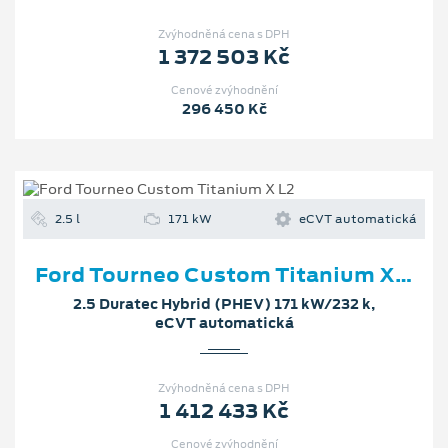
Zvýhodněná cena s DPH
1 372 503 Kč
Cenové zvýhodnění
296 450 Kč
2.5 l
171 kW
eCVT automatická
Ford Tourneo Custom Titanium X L2
2.5 Duratec Hybrid (PHEV) 171 kW/232 k,
eCVT automatická
Zvýhodněná cena s DPH
1 412 433 Kč
Cenové zvýhodnění