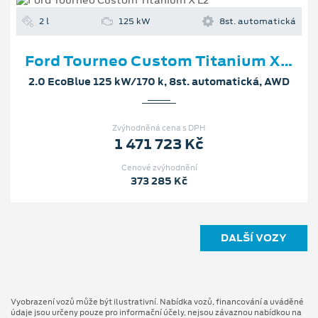
2 l
125 kW
8st. automatická
Ford Tourneo Custom Titanium X L2
2.0 EcoBlue 125 kW/170 k, 8st. automatická, AWD
Zvýhodněná cena s DPH
1 471 723 Kč
Cenové zvýhodnění
373 285 Kč
DALŠÍ VOZY
Vyobrazení vozů může být ilustrativní. Nabídka vozů, financování a uváděné
údaje jsou určeny pouze pro informační účely, nejsou závaznou nabídkou na