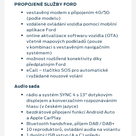
PROPOJENÉ SLUŽBY FORD
vestavěný modem s připojením 4G/5G
(podle modelu)
vzdálené ovládání vozidla pomocí mobilní
aplikace Ford
online aktualizace softwaru vozidla (OTA)
včetně mapových podkladů (pouze
v kombinaci s vestavěným navigačním
systémem)
možnost rozšířené konektivity díky
předplatným Ford
eCall – tlačítko SOS pro automatické
i vyžádané nouzové volání
Audio sada
rádio a systém SYNC 4 s 13" dotykovým
displejem a konverzačním rozpoznáváním
hlasu (v českém jazyce)
bezdrátové připojení funkcí Android Auto
a Apple CarPlay
Bluetooth handsfree, příjem DAB / DAB+
10 reproduktorů, ovládání audia na volantu
1 dvojitý USB vstup (A a C) vpředu