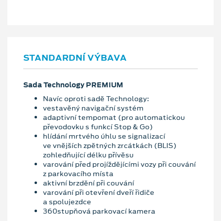
STANDARDNÍ VÝBAVA
Sada Technology PREMIUM
Navíc oproti sadě Technology:
vestavěný navigační systém
adaptivní tempomat (pro automatickou
převodovku s funkcí Stop & Go)
hlídání mrtvého úhlu se signalizací
ve vnějších zpětných zrcátkách (BLIS)
zohledňující délku přívěsu
varování před projíždějícími vozy při couvání
z parkovacího místa
aktivní brzdění při couvání
varování při otevření dveří řidiče
a spolujezdce
360stupňová parkovací kamera