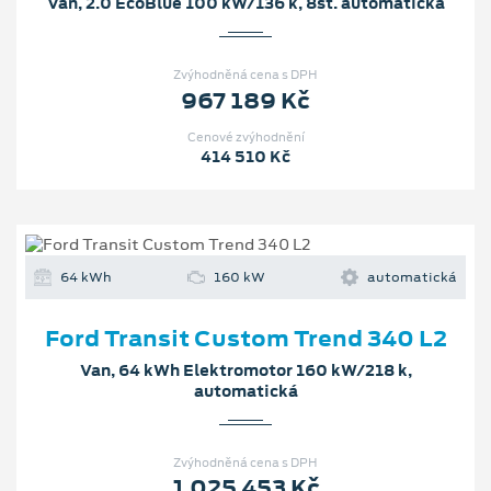
Van, 2.0 EcoBlue 100 kW/136 k, 8st. automatická
Zvýhodněná cena s DPH
967 189 Kč
Cenové zvýhodnění
414 510 Kč
64 kWh
160 kW
automatická
Ford Transit Custom Trend 340 L2
Van, 64 kWh Elektromotor 160 kW/218 k,
automatická
Zvýhodněná cena s DPH
1 025 453 Kč