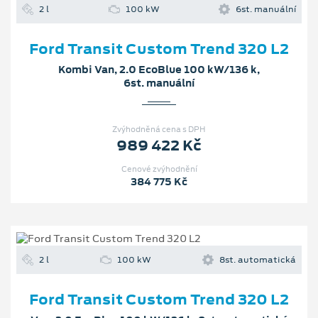
2 l
100 kW
6st. manuální
Ford Transit Custom Trend 320 L2
Kombi Van, 2.0 EcoBlue 100 kW/136 k,
6st. manuální
Zvýhodněná cena s DPH
989 422 Kč
Cenové zvýhodnění
384 775 Kč
2 l
100 kW
8st. automatická
Ford Transit Custom Trend 320 L2