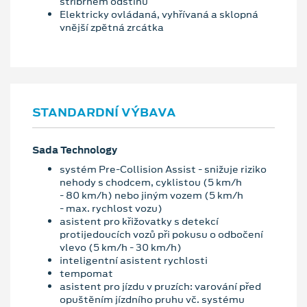
stříbrném odstínu
Elektricky ovládaná, vyhřívaná a sklopná
vnější zpětná zrcátka
STANDARDNÍ VÝBAVA
Sada Technology
systém Pre-Collision Assist - snižuje riziko
nehody s chodcem, cyklistou (5 km/h
- 80 km/h) nebo jiným vozem (5 km/h
- max. rychlost vozu)
asistent pro křižovatky s detekcí
protijedoucích vozů při pokusu o odbočení
vlevo (5 km/h - 30 km/h)
inteligentní asistent rychlosti
tempomat
asistent pro jízdu v pruzích: varování před
opuštěním jízdního pruhu vč. systému