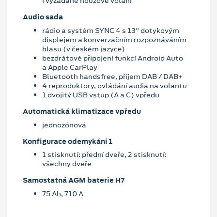
i vyžádané nouzové volání
Audio sada
rádio a systém SYNC 4 s 13" dotykovým
displejem a konverzačním rozpoznáváním
hlasu (v českém jazyce)
bezdrátové připojení funkcí Android Auto
a Apple CarPlay
Bluetooth handsfree, příjem DAB / DAB+
4 reproduktory, ovládání audia na volantu
1 dvojitý USB vstup (A a C) vpředu
Automatická klimatizace vpředu
jednozónová
Konfigurace odemykání 1
1 stisknutí: přední dveře, 2 stisknutí:
všechny dveře
Samostatná AGM baterie H7
75 Ah, 710 A