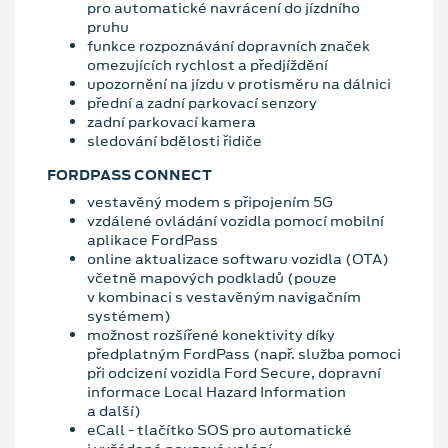
pro automatické navrácení do jízdního
pruhu
funkce rozpoznávání dopravních značek
omezujících rychlost a předjíždění
upozornění na jízdu v protisměru na dálnici
přední a zadní parkovací senzory
zadní parkovací kamera
sledování bdělosti řidiče
FORDPASS CONNECT
vestavěný modem s připojením 5G
vzdálené ovládání vozidla pomocí mobilní
aplikace FordPass
online aktualizace softwaru vozidla (OTA)
včetně mapových podkladů (pouze
v kombinaci s vestavěným navigačním
systémem)
možnost rozšířené konektivity díky
předplatným FordPass (např. služba pomoci
při odcizení vozidla Ford Secure, dopravní
informace Local Hazard Information
a další)
eCall - tlačítko SOS pro automatické