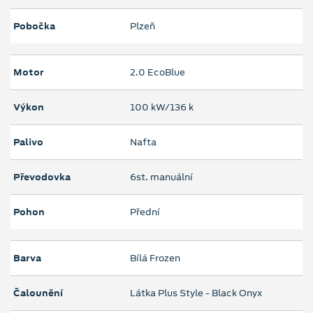
Pobočka
Plzeň
Motor
2.0 EcoBlue
Výkon
100 kW/136 k
Palivo
Nafta
Převodovka
6st. manuální
Pohon
Přední
Barva
Bílá Frozen
Čalounění
Látka Plus Style - Black Onyx