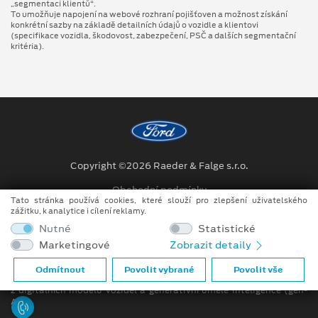
„segmentaci klientů“.
To umožňuje napojení na webové rozhraní pojišťoven a možnost získání
konkrétní sazby na základě detailních údajů o vozidle a klientovi
(specifikace vozidla, škodovost, zabezpečení, PSČ a dalších segmentační
kritéria).
Copyright ©2026 Raeder & Falge s.r.o.
Obchodní podmínky
Tato stránka používá cookies, které slouží pro zlepšení uživatelského
zážitku, k analytice i cílení reklamy.
Ochrana osobních údajů
Nutné
Statistické
Prohlášení o zpracování údajů konečných zákazníků
Marketingové
Zobrazit detaily
Při tvorbě videí a obrázků na tomto webu je využíváno kombinace
Odmítnout
Povolit vybrané
Povolit vše
tradičních fotografií či videí, počítačem generovaných snímků (CGI)
z digitálních modelů vozidel a generativní umělé inteligence (gen-
AI).