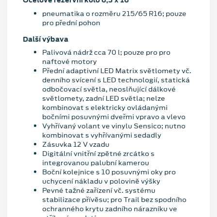
pneumatika o rozměru 215/65 R16; pouze
pro přední pohon
Další výbava
Palivová nádrž cca 70 l; pouze pro pro
naftové motory
Přední adaptivní LED Matrix světlomety vč.
denního svícení s LED technologií, statická
odbočovací světla, neoslňující dálkové
světlomety, zadní LED světla; nelze
kombinovat s elektricky ovládanými
bočními posuvnými dveřmi vpravo a vlevo
Vyhřívaný volant ve vinylu Sensico; nutno
kombinovat s vyhřívanými sedadly
Zásuvka 12 V vzadu
Digitální vnitřní zpětné zrcátko s
integrovanou palubní kamerou
Boční kolejnice s 10 posuvnými oky pro
uchycení nákladu v polovině výšky
Pevné tažné zařízení vč. systému
stabilizace přívěsu; pro Trail bez spodního
ochranného krytu zadního nárazníku ve