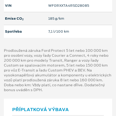
VIN
WF0RXXTA4RSD28085
Emise CO
185 g/km
2
Spotřeba
7,1 l/100 km
Prodloužená záruka Ford Protect 5 let nebo 100 000 km
pro osobní vozy, vozy řady Courier a Connect, 4 roky nebo
200 000 km pro modely Transit, Ranger a vozy řady
Custom se spalovacím motorem, 5 let nebo 150 000 km
pro vůz E-Transit a řadu Custom PHEV a BEV. Na
vysokonapěťový akumulátor a komponenty u elektrických
vozů platí prodloužená záruka 8 let nebo 160 000 km.
Doba nebo km: Vždy platí, co nastane dříve. Dodatečný
bonus uváděn s DPH.
PŘÍPLATKOVÁ VÝBAVA