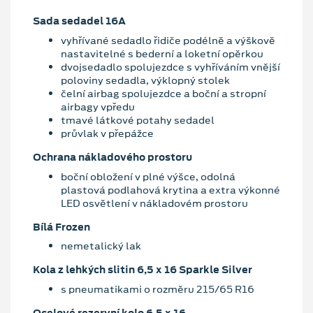
Sada sedadel 16A
vyhřívané sedadlo řidiče podélně a výškově
nastavitelné s bederní a loketní opěrkou
dvojsedadlo spolujezdce s vyhříváním vnější
poloviny sedadla, výklopný stolek
čelní airbag spolujezdce a boční a stropní
airbagy vpředu
tmavé látkové potahy sedadel
průvlak v přepážce
Ochrana nákladového prostoru
boční obložení v plné výšce, odolná
plastová podlahová krytina a extra výkonné
LED osvětlení v nákladovém prostoru
Bílá Frozen
nemetalický lak
Kola z lehkých slitin 6,5 x 16 Sparkle Silver
s pneumatikami o rozměru 215/65 R16
Ocelové rezervní kolo 6,5 x 16