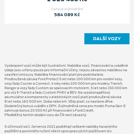
Cenové zvýhodnění
584 089 Kč
DALŠÍ VOZY
Vyobrazení vozů může být ilustrativní. Nabídka vozů, financování a uváděné
údaje jsou určeny pouze pro informační účely, nejsou závaznou nabídkou na
uzavření smlouvy. Nabídka financování platí pro podnikatele.
Prodloužená záruka Ford Protect 5 let nebo 100 000 km pro osobní vozy,
vozy řady Courier a Connect, 4 roky nebo 200 000 km pro modely Transit,
Ranger a vozy řady Custom se spalovacím motorem, 5 let nebo 150 000 km
pro vůz E-Transit a řadu Custom PHEV a BEV. Na vysokonapěťový
akumulátor a komponenty u elektrických vozů platí prodloužená záruka
8 let nebo 160 000 km. Doba nebo km: Vždy platí, co nastane dříve.
Dodatečný bonus uváděn s DPH. Zvýhodněná cena pro model Puma Gen⁠-⁠E
zahrnuje bonus 20 000 Kč při financování s Ford Credit.
Předběžný termín dodání vozu do ČR není závazný.
S účinností od 1. července 2021 podléhají veškeré nabídky havarijního
pojištění a povinného ručení všech spolupracujících pojišťoven tzv.