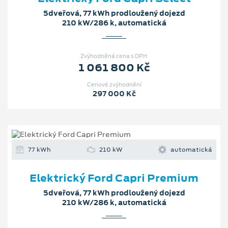
5dveřová, 77 kWh prodloužený dojezd
210 kW/286 k, automatická
Zvýhodněná cena s DPH
1 061 800 Kč
Cenové zvýhodnění
297 000 Kč
77 kWh
210 kW
automatická
Elektrický Ford Capri Premium
5dveřová, 77 kWh prodloužený dojezd
210 kW/286 k, automatická