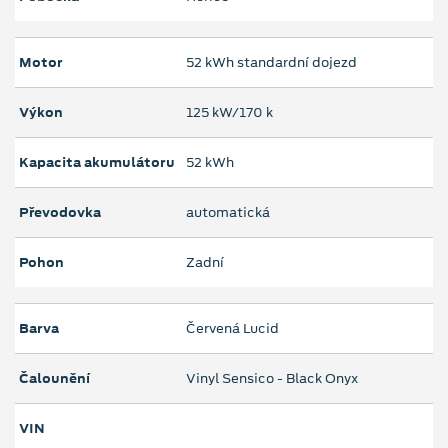
Motor
52 kWh standardní dojezd
Výkon
125 kW/170 k
Kapacita akumulátoru
52 kWh
Převodovka
automatická
Pohon
Zadní
Barva
Červená Lucid
Čalounění
Vinyl Sensico - Black Onyx
VIN