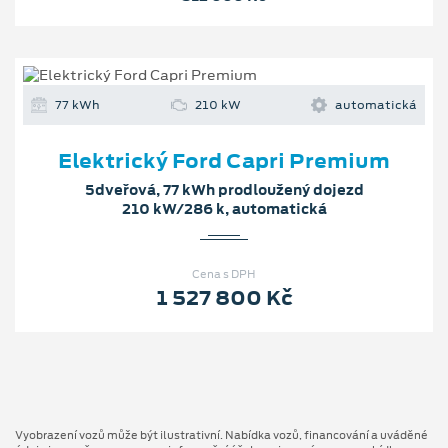
77 kWh
210 kW
automatická
Elektrický Ford Capri Premium
5dveřová, 77 kWh prodloužený dojezd
210 kW/286 k, automatická
Cena s DPH
1 527 800 Kč
Vyobrazení vozů může být ilustrativní. Nabídka vozů, financování a uváděné