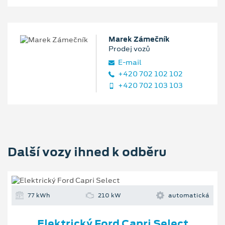
Marek Zámečník
Prodej vozů
E‑mail
+420 702 102 102
+420 702 103 103
Další vozy ihned k odběru
77 kWh
210 kW
automatická
Elektrický Ford Capri Select