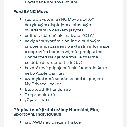
i vyžádané nouzové volání
Ford SYNC Move
rádio a systém SYNC Move s 14,6"
dotykovým displejem a hlasovým
ovládáním (v českém jazyce)
online vzdálené aktualizace (OTA)
navigační systém s online cloudovým
připojením, rozšířený o aktuální informace
o dopravě a bodech zájmů (předplatné
Connected Nav je zdarma je zdarma
po dobu dostupnosti služby)
bezdrátové připojení funkcí Android Auto
nebo Apple CarPlay
uzamykatelná schránka pod displejem
My Private Locker
Bluetooth® handsfree
7 reproduktorů
příjem DAB+
Přepínatelné jízdní režimy Normální, Eko,
Sportovní, Individuální
pro AWD navíc režim Trakce