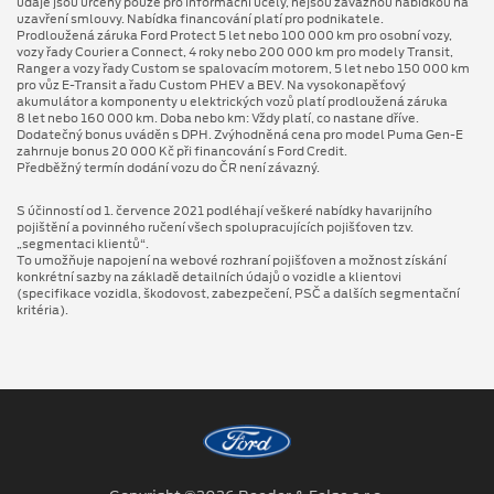
údaje jsou určeny pouze pro informační účely, nejsou závaznou nabídkou na
uzavření smlouvy. Nabídka financování platí pro podnikatele.
Prodloužená záruka Ford Protect 5 let nebo 100 000 km pro osobní vozy,
vozy řady Courier a Connect, 4 roky nebo 200 000 km pro modely Transit,
Ranger a vozy řady Custom se spalovacím motorem, 5 let nebo 150 000 km
pro vůz E-Transit a řadu Custom PHEV a BEV. Na vysokonapěťový
akumulátor a komponenty u elektrických vozů platí prodloužená záruka
8 let nebo 160 000 km. Doba nebo km: Vždy platí, co nastane dříve.
Dodatečný bonus uváděn s DPH. Zvýhodněná cena pro model Puma Gen⁠-⁠E
zahrnuje bonus 20 000 Kč při financování s Ford Credit.
Předběžný termín dodání vozu do ČR není závazný.
S účinností od 1. července 2021 podléhají veškeré nabídky havarijního
pojištění a povinného ručení všech spolupracujících pojišťoven tzv.
„segmentaci klientů“.
To umožňuje napojení na webové rozhraní pojišťoven a možnost získání
konkrétní sazby na základě detailních údajů o vozidle a klientovi
(specifikace vozidla, škodovost, zabezpečení, PSČ a dalších segmentační
kritéria).