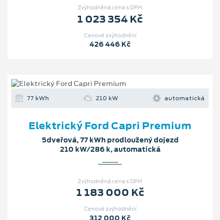
Zvýhodněná cena s DPH
1 023 354 Kč
Cenové zvýhodnění
426 446 Kč
77 kWh
210 kW
automatická
Elektrický Ford Capri Premium
5dveřová, 77 kWh prodloužený dojezd
210 kW/286 k, automatická
Zvýhodněná cena s DPH
1 183 000 Kč
Cenové zvýhodnění
312 000 Kč