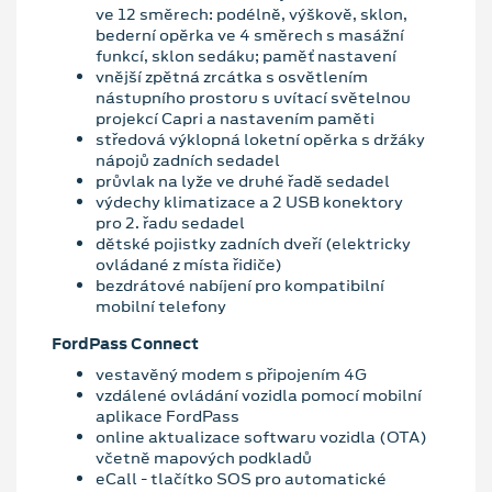
ve 12 směrech: podélně, výškově, sklon,
bederní opěrka ve 4 směrech s masážní
funkcí, sklon sedáku; paměť nastavení
vnější zpětná zrcátka s osvětlením
nástupního prostoru s uvítací světelnou
projekcí Capri a nastavením paměti
středová výklopná loketní opěrka s držáky
nápojů zadních sedadel
průvlak na lyže ve druhé řadě sedadel
výdechy klimatizace a 2 USB konektory
pro 2. řadu sedadel
dětské pojistky zadních dveří (elektricky
ovládané z místa řidiče)
bezdrátové nabíjení pro kompatibilní
mobilní telefony
FordPass Connect
vestavěný modem s připojením 4G
vzdálené ovládání vozidla pomocí mobilní
aplikace FordPass
online aktualizace softwaru vozidla (OTA)
včetně mapových podkladů
eCall - tlačítko SOS pro automatické