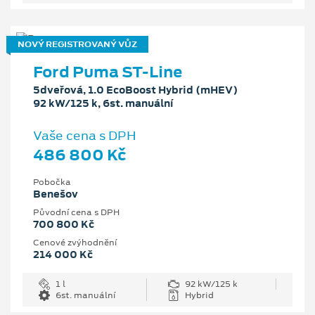
NOVÝ REGISTROVANÝ VŮZ
Ford Puma ST-Line
5dveřová, 1.0 EcoBoost Hybrid (mHEV)
92 kW/125 k, 6st. manuální
Vaše cena s DPH
486 800 Kč
Pobočka
Benešov
Původní cena s DPH
700 800 Kč
Cenové zvýhodnění
214 000 Kč
1 l
92 kW/125 k
6st. manuální
Hybrid