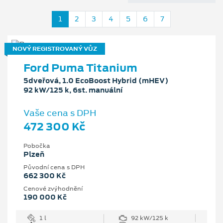
1
2
3
4
5
6
7
NOVÝ REGISTROVANÝ VŮZ
Ford Puma Titanium
5dveřová, 1.0 EcoBoost Hybrid (mHEV)
92 kW/125 k, 6st. manuální
Vaše cena s DPH
472 300 Kč
Pobočka
Plzeň
Původní cena s DPH
662 300 Kč
Cenové zvýhodnění
190 000 Kč
1 l
92 kW/125 k