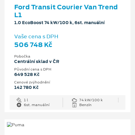
Ford Transit Courier Van Trend
L1
1.0 EcoBoost 74 kW/100 k, 6st. manuální
Vaše cena s DPH
506 748 Kč
Pobočka
Centrální sklad v ČR
Původní cena s DPH
649 528 Kč
Cenové zvýhodnění
142 780 Kč
1 l
74 kW/100 k
6st. manuální
Benzín