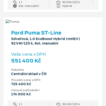
1 l
92 kW/125 k
6st. manuální
Hybrid
Ford Puma ST-Line
5dveřová, 1.0 EcoBoost Hybrid (mHEV)
92 kW/125 k, 6st. manuální
Vaše cena s DPH
551 400 Kč
Pobočka
Centrální sklad v ČR
Původní cena s DPH
725 400 Kč
Cenové zvýhodnění
174 000 Kč
1 l
92 kW/125 k