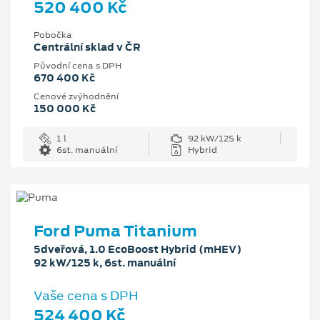
520 400 Kč
Pobočka
Centrální sklad v ČR
Původní cena s DPH
670 400 Kč
Cenové zvýhodnění
150 000 Kč
1 l
92 kW/125 k
6st. manuální
Hybrid
Ford Puma Titanium
5dveřová, 1.0 EcoBoost Hybrid (mHEV)
92 kW/125 k, 6st. manuální
Vaše cena s DPH
524 400 Kč