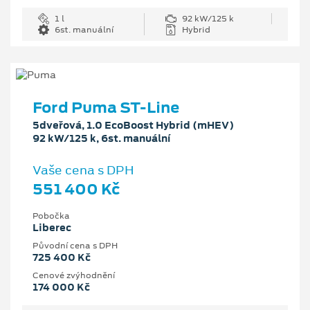
1 l
92 kW/125 k
6st. manuální
Hybrid
Ford Puma ST-Line
5dveřová, 1.0 EcoBoost Hybrid (mHEV)
92 kW/125 k, 6st. manuální
Vaše cena s DPH
551 400 Kč
Pobočka
Liberec
Původní cena s DPH
725 400 Kč
Cenové zvýhodnění
174 000 Kč