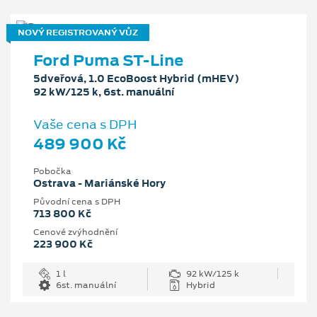
NOVÝ REGISTROVANÝ VŮZ
Ford Puma ST-Line
5dveřová, 1.0 EcoBoost Hybrid (mHEV)
92 kW/125 k, 6st. manuální
Vaše cena s DPH
489 900 Kč
Pobočka
Ostrava - Mariánské Hory
Původní cena s DPH
713 800 Kč
Cenové zvýhodnění
223 900 Kč
1 l
92 kW/125 k
6st. manuální
Hybrid