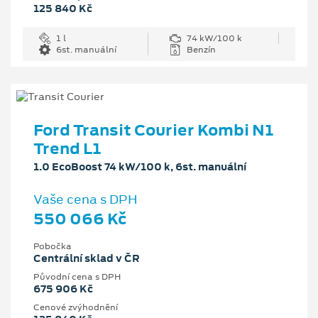
125 840 Kč
1 l
74 kW/100 k
6st. manuální
Benzín
Ford Transit Courier Kombi N1
Trend L1
1.0 EcoBoost 74 kW/100 k, 6st. manuální
Vaše cena s DPH
550 066 Kč
Pobočka
Centrální sklad v ČR
Původní cena s DPH
675 906 Kč
Cenové zvýhodnění