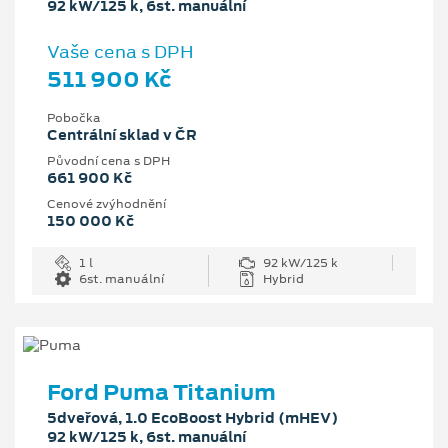
92 kW/125 k, 6st. manuální
Vaše cena s DPH
511 900 Kč
Pobočka
Centrální sklad v ČR
Původní cena s DPH
661 900 Kč
Cenové zvýhodnění
150 000 Kč
1 l
92 kW/125 k
6st. manuální
Hybrid
Ford Puma Titanium
5dveřová, 1.0 EcoBoost Hybrid (mHEV)
92 kW/125 k, 6st. manuální