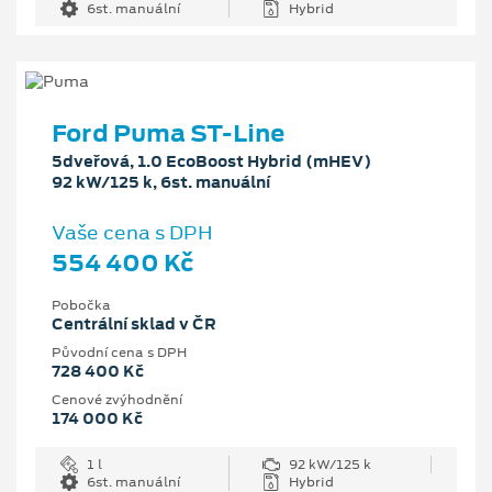
6st. manuální
Hybrid
Ford Puma ST-Line
5dveřová, 1.0 EcoBoost Hybrid (mHEV)
92 kW/125 k, 6st. manuální
Vaše cena s DPH
554 400 Kč
Pobočka
Centrální sklad v ČR
Původní cena s DPH
728 400 Kč
Cenové zvýhodnění
174 000 Kč
1 l
92 kW/125 k
6st. manuální
Hybrid