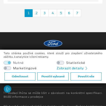
1
2
3
4
5
6
7
Tato stránka používá cookies, které slouží pro zlepšení uživatelského
Copyright ©2026 Raeder & Falge s.r.o.
zážitku, k analytice i cílení reklamy.
Nutné
Statistické
Obchodní podmínky
Marketingové
Zobrazit detaily
Ochrana osobních údajů
Odmítnout
Povolit vybrané
Povolit vše
Prohlášení o zpracování údajů konečných zákazníků
[1]
Dodací lhůta se může lišit v závislosti na konkrétní specifikaci.
Bližší informace u prodejce