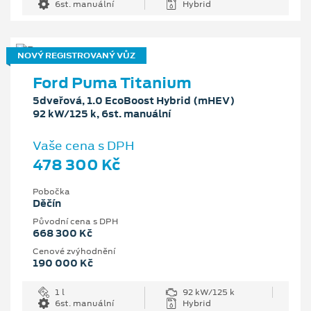
6st. manuální
Hybrid
NOVÝ REGISTROVANÝ VŮZ
Ford Puma Titanium
5dveřová, 1.0 EcoBoost Hybrid (mHEV)
92 kW/125 k, 6st. manuální
Vaše cena s DPH
478 300 Kč
Pobočka
Děčín
Původní cena s DPH
668 300 Kč
Cenové zvýhodnění
190 000 Kč
1 l
92 kW/125 k
6st. manuální
Hybrid