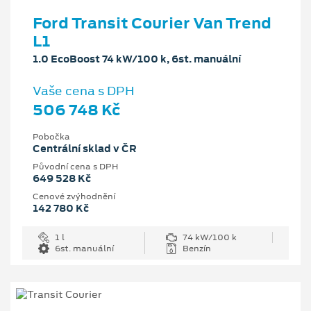
Ford Transit Courier Van Trend
L1
1.0 EcoBoost 74 kW/100 k, 6st. manuální
Vaše cena s DPH
506 748 Kč
Pobočka
Centrální sklad v ČR
Původní cena s DPH
649 528 Kč
Cenové zvýhodnění
142 780 Kč
1 l
74 kW/100 k
6st. manuální
Benzín