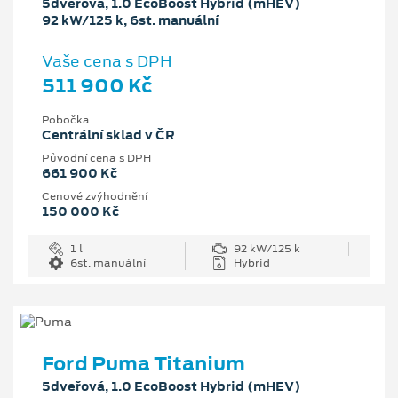
5dveřová, 1.0 EcoBoost Hybrid (mHEV)
92 kW/125 k, 6st. manuální
Vaše cena s DPH
511 900 Kč
Pobočka
Centrální sklad v ČR
Původní cena s DPH
661 900 Kč
Cenové zvýhodnění
150 000 Kč
1 l
92 kW/125 k
6st. manuální
Hybrid
Ford Puma Titanium
5dveřová, 1.0 EcoBoost Hybrid (mHEV)