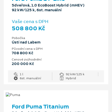
5dveřová, 1.0 EcoBoost Hybrid (mHEV)
92 kW/125 k, 6st. manuální
Vaše cena s DPH
508 800 Kč
Pobočka
Ústí nad Labem
Původní cena s DPH
708 800 Kč
Cenové zvýhodnění
200 000 Kč
1 l
92 kW/125 k
6st. manuální
Hybrid
Ford Puma Titanium