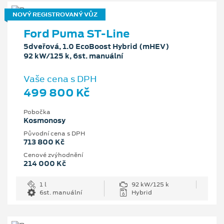
NOVÝ REGISTROVANÝ VŮZ
Ford Puma ST-Line
5dveřová, 1.0 EcoBoost Hybrid (mHEV)
92 kW/125 k, 6st. manuální
Vaše cena s DPH
499 800 Kč
Pobočka
Kosmonosy
Původní cena s DPH
713 800 Kč
Cenové zvýhodnění
214 000 Kč
1 l
92 kW/125 k
6st. manuální
Hybrid