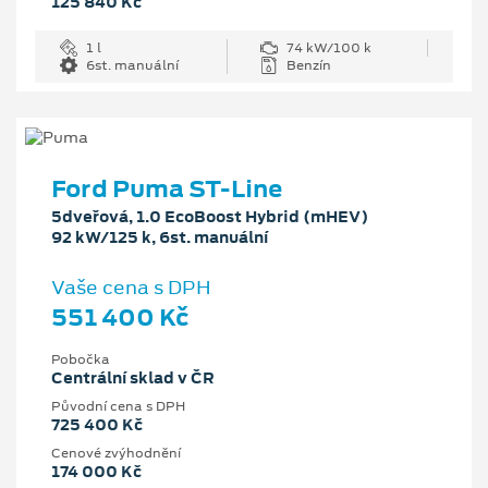
125 840 Kč
1 l
74 kW/100 k
6st. manuální
Benzín
Ford Puma ST-Line
5dveřová, 1.0 EcoBoost Hybrid (mHEV)
92 kW/125 k, 6st. manuální
Vaše cena s DPH
551 400 Kč
Pobočka
Centrální sklad v ČR
Původní cena s DPH
725 400 Kč
Cenové zvýhodnění
174 000 Kč