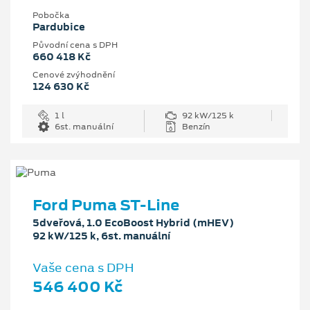
Pobočka
Pardubice
Původní cena s DPH
660 418 Kč
Cenové zvýhodnění
124 630 Kč
1 l
92 kW/125 k
6st. manuální
Benzín
Ford Puma ST-Line
5dveřová, 1.0 EcoBoost Hybrid (mHEV)
92 kW/125 k, 6st. manuální
Vaše cena s DPH
546 400 Kč