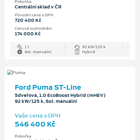
Pobočka
Centrální sklad v ČR
Původní cena s DPH
720 400 Kč
Cenové zvýhodnění
174 000 Kč
1 l
92 kW/125 k
6st. manuální
Hybrid
Ford Puma ST-Line
5dveřová, 1.0 EcoBoost Hybrid (mHEV)
92 kW/125 k, 6st. manuální
Vaše cena s DPH
546 400 Kč
Pobočka