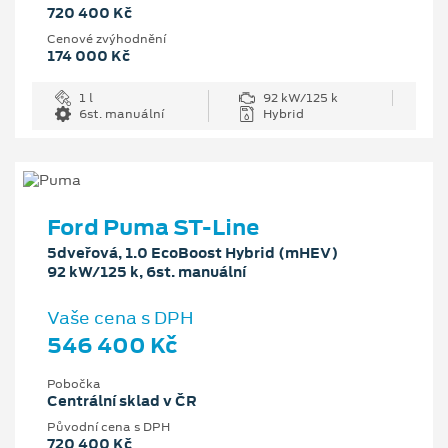
720 400 Kč
Cenové zvýhodnění
174 000 Kč
1 l
92 kW/125 k
6st. manuální
Hybrid
Ford Puma ST-Line
5dveřová, 1.0 EcoBoost Hybrid (mHEV)
92 kW/125 k, 6st. manuální
Vaše cena s DPH
546 400 Kč
Pobočka
Centrální sklad v ČR
Původní cena s DPH
720 400 Kč