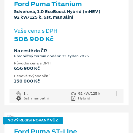
Ford Puma Titanium
5dveřová, 1.0 EcoBoost Hybrid (mHEV)
92 kW/125 k, 6st. manuální
Vaše cena s DPH
506 900 Kč
Na cestě do ČR
Předběžný termín dodání: 33. týden 2026
Původní cena s DPH
656 900 Kč
Cenové zvýhodnění
150 000 Kč
1 l
92 kW/125 k
6st. manuální
Hybrid
NOVÝ REGISTROVANÝ VŮZ
Ford Puma ST-Line