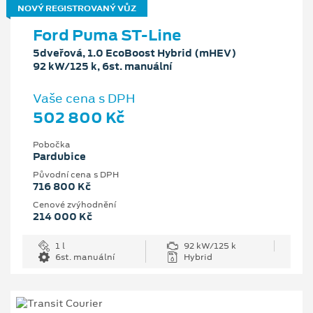
NOVÝ REGISTROVANÝ VŮZ
Ford Puma ST-Line
5dveřová, 1.0 EcoBoost Hybrid (mHEV)
92 kW/125 k, 6st. manuální
Vaše cena s DPH
502 800 Kč
Pobočka
Pardubice
Původní cena s DPH
716 800 Kč
Cenové zvýhodnění
214 000 Kč
1 l
92 kW/125 k
6st. manuální
Hybrid