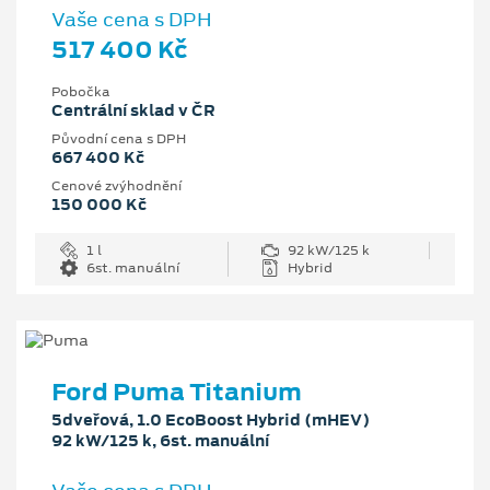
Vaše cena s DPH
517 400 Kč
Pobočka
Centrální sklad v ČR
Původní cena s DPH
667 400 Kč
Cenové zvýhodnění
150 000 Kč
1 l
92 kW/125 k
6st. manuální
Hybrid
Ford Puma Titanium
5dveřová, 1.0 EcoBoost Hybrid (mHEV)
92 kW/125 k, 6st. manuální