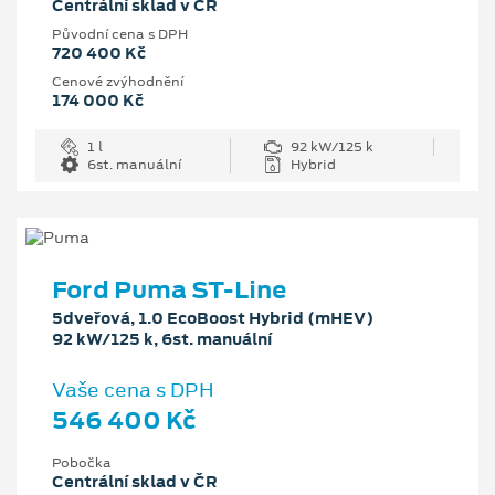
Centrální sklad v ČR
Původní cena s DPH
720 400 Kč
Cenové zvýhodnění
174 000 Kč
1 l
92 kW/125 k
6st. manuální
Hybrid
Ford Puma ST-Line
5dveřová, 1.0 EcoBoost Hybrid (mHEV)
92 kW/125 k, 6st. manuální
Vaše cena s DPH
546 400 Kč
Pobočka
Centrální sklad v ČR