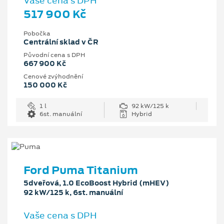
Vaše cena s DPH
517 900 Kč
Pobočka
Centrální sklad v ČR
Původní cena s DPH
667 900 Kč
Cenové zvýhodnění
150 000 Kč
1 l
92 kW/125 k
6st. manuální
Hybrid
Ford Puma Titanium
5dveřová, 1.0 EcoBoost Hybrid (mHEV)
92 kW/125 k, 6st. manuální
Vaše cena s DPH