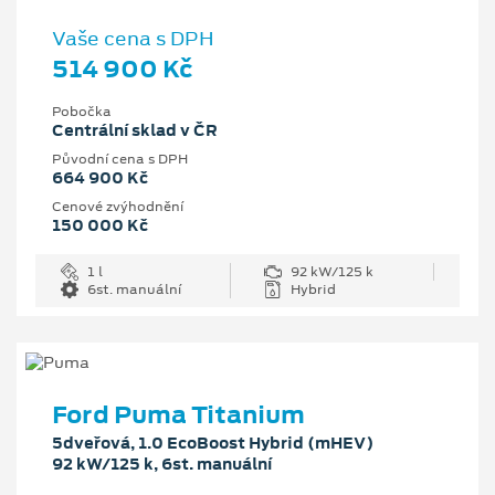
Vaše cena s DPH
514 900 Kč
Pobočka
Centrální sklad v ČR
Původní cena s DPH
664 900 Kč
Cenové zvýhodnění
150 000 Kč
1 l
92 kW/125 k
6st. manuální
Hybrid
Ford Puma Titanium
5dveřová, 1.0 EcoBoost Hybrid (mHEV)
92 kW/125 k, 6st. manuální