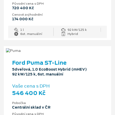
Původní cena s DPH
720 400 Kč
Cenové zvýhodnění
174 000 Kč
1 l
92 kW/125 k
6st. manuální
Hybrid
Ford Puma ST-Line
5dveřová, 1.0 EcoBoost Hybrid (mHEV)
92 kW/125 k, 6st. manuální
Vaše cena s DPH
546 400 Kč
Pobočka
Centrální sklad v ČR
Původní cena s DPH