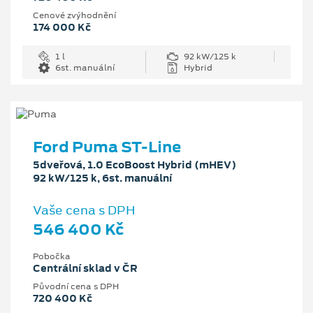
Cenové zvýhodnění
174 000 Kč
1 l
92 kW/125 k
6st. manuální
Hybrid
Ford Puma ST-Line
5dveřová, 1.0 EcoBoost Hybrid (mHEV)
92 kW/125 k, 6st. manuální
Vaše cena s DPH
546 400 Kč
Pobočka
Centrální sklad v ČR
Původní cena s DPH
720 400 Kč