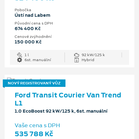
Pobočka
Ústí nad Labem
Původní cena s DPH
674 400 Kč
Cenové zvýhodnění
150 000 Kč
1 l
92 kW/125 k
6st. manuální
Hybrid
NOVÝ REGISTROVANÝ VŮZ
Ford Transit Courier Van Trend
L1
1.0 EcoBoost 92 kW/125 k, 6st. manuální
Vaše cena s DPH
535 788 Kč