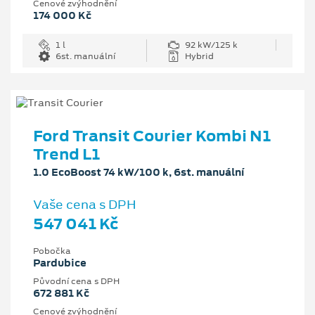
Cenové zvýhodnění
174 000 Kč
1 l
92 kW/125 k
6st. manuální
Hybrid
Ford Transit Courier Kombi N1
Trend L1
1.0 EcoBoost 74 kW/100 k, 6st. manuální
Vaše cena s DPH
547 041 Kč
Pobočka
Pardubice
Původní cena s DPH
672 881 Kč
Cenové zvýhodnění