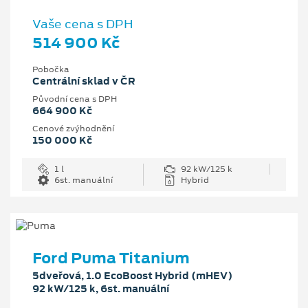
Vaše cena s DPH
514 900 Kč
Pobočka
Centrální sklad v ČR
Původní cena s DPH
664 900 Kč
Cenové zvýhodnění
150 000 Kč
1 l
92 kW/125 k
6st. manuální
Hybrid
Ford Puma Titanium
5dveřová, 1.0 EcoBoost Hybrid (mHEV)
92 kW/125 k, 6st. manuální