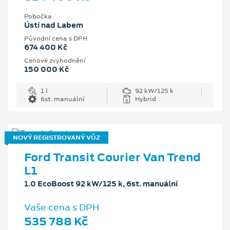
Pobočka
Ústí nad Labem
Původní cena s DPH
674 400 Kč
Cenové zvýhodnění
150 000 Kč
1 l
92 kW/125 k
6st. manuální
Hybrid
NOVÝ REGISTROVANÝ VŮZ
Ford Transit Courier Van Trend
L1
1.0 EcoBoost 92 kW/125 k, 6st. manuální
Vaše cena s DPH
535 788 Kč