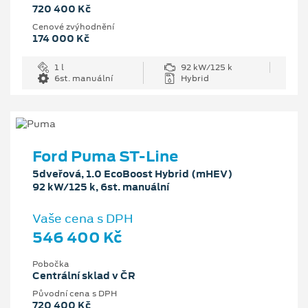
720 400 Kč
Cenové zvýhodnění
174 000 Kč
1 l
92 kW/125 k
6st. manuální
Hybrid
Ford Puma ST-Line
5dveřová, 1.0 EcoBoost Hybrid (mHEV)
92 kW/125 k, 6st. manuální
Vaše cena s DPH
546 400 Kč
Pobočka
Centrální sklad v ČR
Původní cena s DPH
720 400 Kč