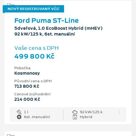
NOVÝ REGISTROVANÝ VŮZ
Ford Puma ST-Line
5dveřová, 1.0 EcoBoost Hybrid (mHEV)
92 kW/125 k, 6st. manuální
Vaše cena s DPH
499 800 Kč
Pobočka
Kosmonosy
Původní cena s DPH
713 800 Kč
Cenové zvýhodnění
214 000 Kč
1 l
92 kW/125 k
6st. manuální
Hybrid