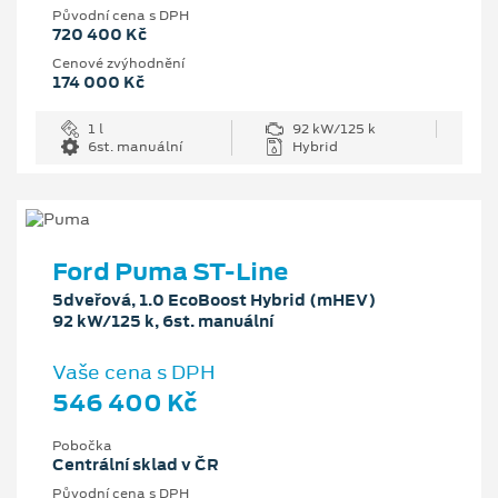
Původní cena s DPH
720 400 Kč
Cenové zvýhodnění
174 000 Kč
1 l
92 kW/125 k
6st. manuální
Hybrid
Ford Puma ST-Line
5dveřová, 1.0 EcoBoost Hybrid (mHEV)
92 kW/125 k, 6st. manuální
Vaše cena s DPH
546 400 Kč
Pobočka
Centrální sklad v ČR
Původní cena s DPH