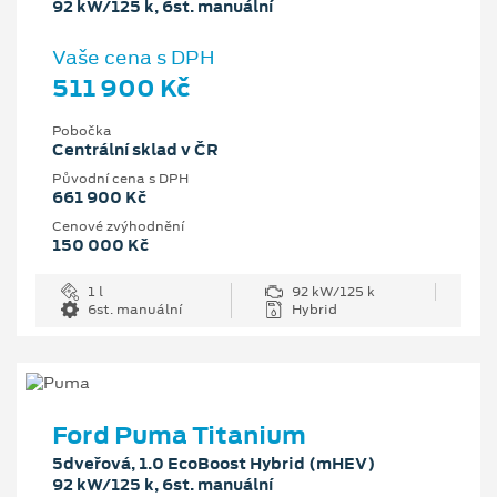
92 kW/125 k, 6st. manuální
Vaše cena s DPH
511 900 Kč
Pobočka
Centrální sklad v ČR
Původní cena s DPH
661 900 Kč
Cenové zvýhodnění
150 000 Kč
1 l
92 kW/125 k
6st. manuální
Hybrid
Ford Puma Titanium
5dveřová, 1.0 EcoBoost Hybrid (mHEV)
92 kW/125 k, 6st. manuální