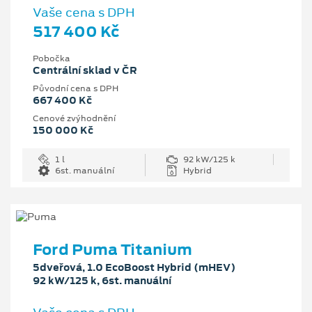
Vaše cena s DPH
517 400 Kč
Pobočka
Centrální sklad v ČR
Původní cena s DPH
667 400 Kč
Cenové zvýhodnění
150 000 Kč
1 l
92 kW/125 k
6st. manuální
Hybrid
Ford Puma Titanium
5dveřová, 1.0 EcoBoost Hybrid (mHEV)
92 kW/125 k, 6st. manuální