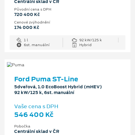
Centrální sklad v ČR
Původní cena s DPH
720 400 Kč
Cenové zvýhodnění
174 000 Kč
1 l
92 kW/125 k
6st. manuální
Hybrid
Ford Puma ST-Line
5dveřová, 1.0 EcoBoost Hybrid (mHEV)
92 kW/125 k, 6st. manuální
Vaše cena s DPH
546 400 Kč
Pobočka
Centrální sklad v ČR