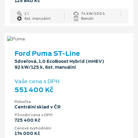
125 840 Kč
1 l
74 kW/100 k
6st. manuální
Benzín
Ford Puma ST-Line
5dveřová, 1.0 EcoBoost Hybrid (mHEV)
92 kW/125 k, 6st. manuální
Vaše cena s DPH
551 400 Kč
Pobočka
Centrální sklad v ČR
Původní cena s DPH
725 400 Kč
Cenové zvýhodnění
174 000 Kč