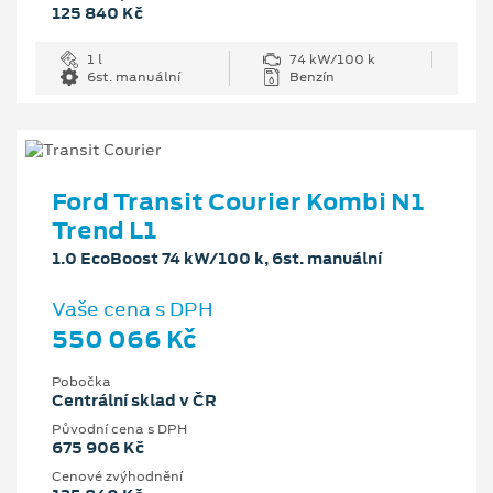
125 840 Kč
1 l
74 kW/100 k
6st. manuální
Benzín
Ford Transit Courier Kombi N1
Trend L1
1.0 EcoBoost 74 kW/100 k, 6st. manuální
Vaše cena s DPH
550 066 Kč
Pobočka
Centrální sklad v ČR
Původní cena s DPH
675 906 Kč
Cenové zvýhodnění