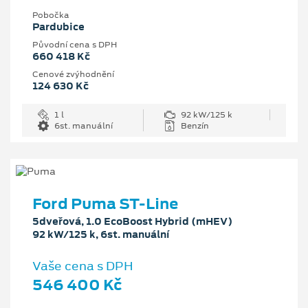
Pobočka
Pardubice
Původní cena s DPH
660 418 Kč
Cenové zvýhodnění
124 630 Kč
1 l
92 kW/125 k
6st. manuální
Benzín
Ford Puma ST-Line
5dveřová, 1.0 EcoBoost Hybrid (mHEV)
92 kW/125 k, 6st. manuální
Vaše cena s DPH
546 400 Kč