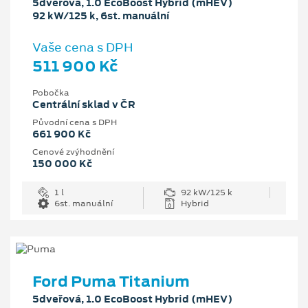
5dveřová, 1.0 EcoBoost Hybrid (mHEV)
92 kW/125 k, 6st. manuální
Vaše cena s DPH
511 900 Kč
Pobočka
Centrální sklad v ČR
Původní cena s DPH
661 900 Kč
Cenové zvýhodnění
150 000 Kč
1 l
92 kW/125 k
6st. manuální
Hybrid
Ford Puma Titanium
5dveřová, 1.0 EcoBoost Hybrid (mHEV)