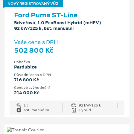
NOVÝ REGISTROVANÝ VŮZ
Ford Puma ST-Line
5dveřová, 1.0 EcoBoost Hybrid (mHEV)
92 kW/125 k, 6st. manuální
Vaše cena s DPH
502 800 Kč
Pobočka
Pardubice
Původní cena s DPH
716 800 Kč
Cenové zvýhodnění
214 000 Kč
1 l
92 kW/125 k
6st. manuální
Hybrid