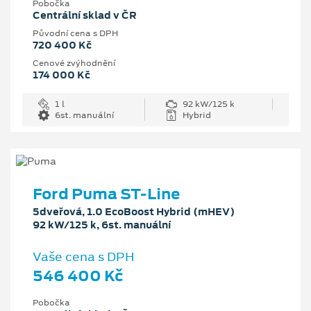
Pobočka
Centrální sklad v ČR
Původní cena s DPH
720 400 Kč
Cenové zvýhodnění
174 000 Kč
1 l
92 kW/125 k
6st. manuální
Hybrid
Ford Puma ST-Line
5dveřová, 1.0 EcoBoost Hybrid (mHEV)
92 kW/125 k, 6st. manuální
Vaše cena s DPH
546 400 Kč
Pobočka