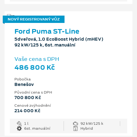
NOVÝ REGISTROVANÝ VŮZ
Ford Puma ST-Line
5dveřová, 1.0 EcoBoost Hybrid (mHEV)
92 kW/125 k, 6st. manuální
Vaše cena s DPH
486 800 Kč
Pobočka
Benešov
Původní cena s DPH
700 800 Kč
Cenové zvýhodnění
214 000 Kč
1 l
92 kW/125 k
6st. manuální
Hybrid