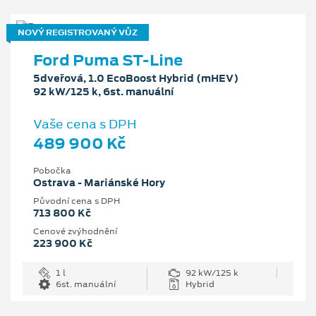
NOVÝ REGISTROVANÝ VŮZ
Ford Puma ST-Line
5dveřová, 1.0 EcoBoost Hybrid (mHEV)
92 kW/125 k, 6st. manuální
Vaše cena s DPH
489 900 Kč
Pobočka
Ostrava - Mariánské Hory
Původní cena s DPH
713 800 Kč
Cenové zvýhodnění
223 900 Kč
1 l
92 kW/125 k
6st. manuální
Hybrid