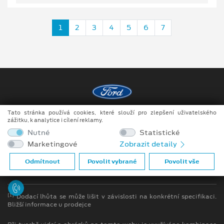
1
2
3
4
5
6
7
Tato stránka používá cookies, které slouží pro zlepšení uživatelského
Copyright ©2026 Raeder & Falge s.r.o.
zážitku, k analytice i cílení reklamy.
Nutné
Statistické
Obchodní podmínky
Marketingové
Zobrazit detaily
Ochrana osobních údajů
Odmítnout
Povolit vybrané
Povolit vše
Prohlášení o zpracování údajů konečných zákazníků
[1]
Dodací lhůta se může lišit v závislosti na konkrétní specifikaci.
Bližší informace u prodejce