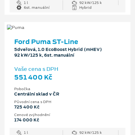
1 l
92 kW/125 k
6st. manuální
Hybrid
Ford Puma ST-Line
5dveřová, 1.0 EcoBoost Hybrid (mHEV)
92 kW/125 k, 6st. manuální
Vaše cena s DPH
551 400 Kč
Pobočka
Centrální sklad v ČR
Původní cena s DPH
725 400 Kč
Cenové zvýhodnění
174 000 Kč
1 l
92 kW/125 k