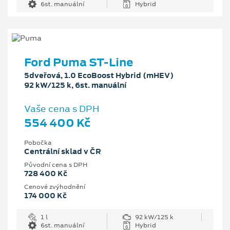
6st. manuální
Hybrid
Ford Puma ST-Line
5dveřová, 1.0 EcoBoost Hybrid (mHEV)
92 kW/125 k, 6st. manuální
Vaše cena s DPH
554 400 Kč
Pobočka
Centrální sklad v ČR
Původní cena s DPH
728 400 Kč
Cenové zvýhodnění
174 000 Kč
1 l
92 kW/125 k
6st. manuální
Hybrid