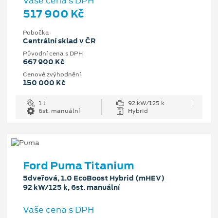
Vaše cena s DPH
517 900 Kč
Pobočka
Centrální sklad v ČR
Původní cena s DPH
667 900 Kč
Cenové zvýhodnění
150 000 Kč
1 l
92 kW/125 k
6st. manuální
Hybrid
Ford Puma Titanium
5dveřová, 1.0 EcoBoost Hybrid (mHEV)
92 kW/125 k, 6st. manuální
Vaše cena s DPH