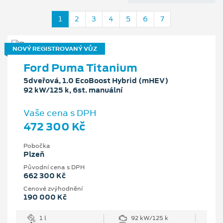
1
2
3
4
5
6
7
NOVÝ REGISTROVANÝ VŮZ
Ford Puma Titanium
5dveřová, 1.0 EcoBoost Hybrid (mHEV)
92 kW/125 k, 6st. manuální
Vaše cena s DPH
472 300 Kč
Pobočka
Plzeň
Původní cena s DPH
662 300 Kč
Cenové zvýhodnění
190 000 Kč
1 l
92 kW/125 k