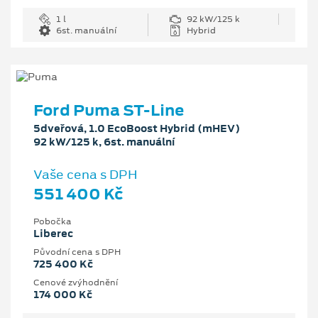
1 l
92 kW/125 k
6st. manuální
Hybrid
Ford Puma ST-Line
5dveřová, 1.0 EcoBoost Hybrid (mHEV)
92 kW/125 k, 6st. manuální
Vaše cena s DPH
551 400 Kč
Pobočka
Liberec
Původní cena s DPH
725 400 Kč
Cenové zvýhodnění
174 000 Kč