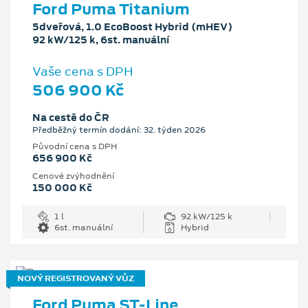
Ford Puma Titanium
5dveřová, 1.0 EcoBoost Hybrid (mHEV)
92 kW/125 k, 6st. manuální
Vaše cena s DPH
506 900 Kč
Na cestě do ČR
Předběžný termín dodání: 32. týden 2026
Původní cena s DPH
656 900 Kč
Cenové zvýhodnění
150 000 Kč
1 l
92 kW/125 k
6st. manuální
Hybrid
NOVÝ REGISTROVANÝ VŮZ
Ford Puma ST-Line