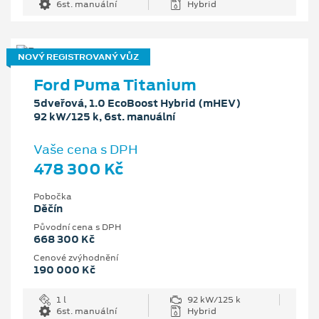
6st. manuální
Hybrid
NOVÝ REGISTROVANÝ VŮZ
Ford Puma Titanium
5dveřová, 1.0 EcoBoost Hybrid (mHEV)
92 kW/125 k, 6st. manuální
Vaše cena s DPH
478 300 Kč
Pobočka
Děčín
Původní cena s DPH
668 300 Kč
Cenové zvýhodnění
190 000 Kč
1 l
92 kW/125 k
6st. manuální
Hybrid