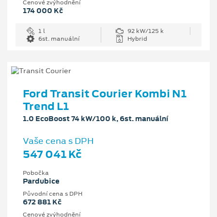
Cenové zvýhodnění
174 000 Kč
1 l
92 kW/125 k
6st. manuální
Hybrid
Ford Transit Courier Kombi N1
Trend L1
1.0 EcoBoost 74 kW/100 k, 6st. manuální
Vaše cena s DPH
547 041 Kč
Pobočka
Pardubice
Původní cena s DPH
672 881 Kč
Cenové zvýhodnění