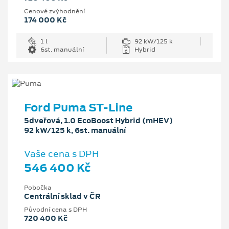
Cenové zvýhodnění
174 000 Kč
1 l
92 kW/125 k
6st. manuální
Hybrid
Ford Puma ST-Line
5dveřová, 1.0 EcoBoost Hybrid (mHEV)
92 kW/125 k, 6st. manuální
Vaše cena s DPH
546 400 Kč
Pobočka
Centrální sklad v ČR
Původní cena s DPH
720 400 Kč