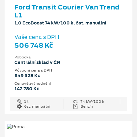
Ford Transit Courier Van Trend
L1
1.0 EcoBoost 74 kW/100 k, 6st. manuální
Vaše cena s DPH
506 748 Kč
Pobočka
Centrální sklad v ČR
Původní cena s DPH
649 528 Kč
Cenové zvýhodnění
142 780 Kč
1 l
74 kW/100 k
6st. manuální
Benzín