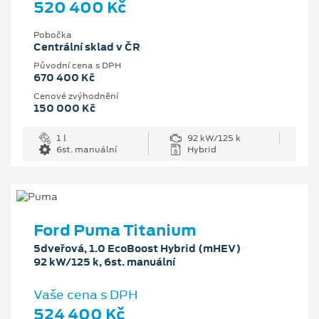
520 400 Kč
Pobočka
Centrální sklad v ČR
Původní cena s DPH
670 400 Kč
Cenové zvýhodnění
150 000 Kč
1 l
92 kW/125 k
6st. manuální
Hybrid
Ford Puma Titanium
5dveřová, 1.0 EcoBoost Hybrid (mHEV)
92 kW/125 k, 6st. manuální
Vaše cena s DPH
524 400 Kč