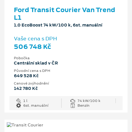
Ford Transit Courier Van Trend
L1
1.0 EcoBoost 74 kW/100 k, 6st. manuální
Vaše cena s DPH
506 748 Kč
Pobočka
Centrální sklad v ČR
Původní cena s DPH
649 528 Kč
Cenové zvýhodnění
142 780 Kč
1 l
74 kW/100 k
6st. manuální
Benzín