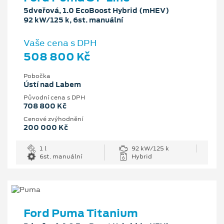
5dveřová, 1.0 EcoBoost Hybrid (mHEV)
92 kW/125 k, 6st. manuální
Vaše cena s DPH
508 800 Kč
Pobočka
Ústí nad Labem
Původní cena s DPH
708 800 Kč
Cenové zvýhodnění
200 000 Kč
1 l
92 kW/125 k
6st. manuální
Hybrid
Ford Puma Titanium