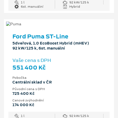
1 l
92 kW/125 k
6st. manuální
Hybrid
Ford Puma ST-Line
5dveřová, 1.0 EcoBoost Hybrid (mHEV)
92 kW/125 k, 6st. manuální
Vaše cena s DPH
551 400 Kč
Pobočka
Centrální sklad v ČR
Původní cena s DPH
725 400 Kč
Cenové zvýhodnění
174 000 Kč
1 l
92 kW/125 k