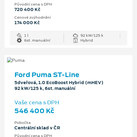
Původní cena s DPH
720 400 Kč
Cenové zvýhodnění
174 000 Kč
1 l
92 kW/125 k
6st. manuální
Hybrid
Ford Puma ST-Line
5dveřová, 1.0 EcoBoost Hybrid (mHEV)
92 kW/125 k, 6st. manuální
Vaše cena s DPH
546 400 Kč
Pobočka
Centrální sklad v ČR
Původní cena s DPH