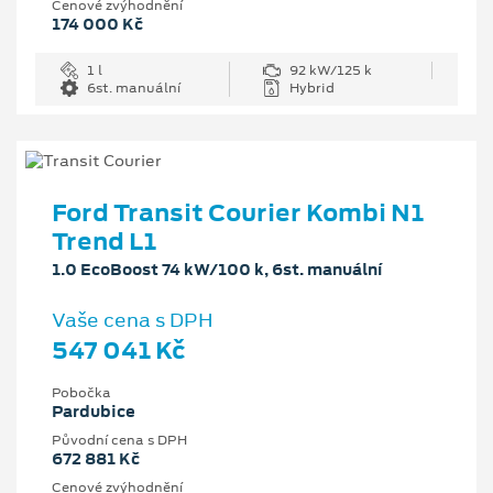
Cenové zvýhodnění
174 000 Kč
1 l
92 kW/125 k
6st. manuální
Hybrid
Ford Transit Courier Kombi N1
Trend L1
1.0 EcoBoost 74 kW/100 k, 6st. manuální
Vaše cena s DPH
547 041 Kč
Pobočka
Pardubice
Původní cena s DPH
672 881 Kč
Cenové zvýhodnění