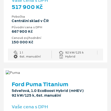
Vaše cena s DPH
517 900 Kč
Pobočka
Centrální sklad v ČR
Původní cena s DPH
667 900 Kč
Cenové zvýhodnění
150 000 Kč
1 l
92 kW/125 k
6st. manuální
Hybrid
Ford Puma Titanium
5dveřová, 1.0 EcoBoost Hybrid (mHEV)
92 kW/125 k, 6st. manuální
Vaše cena s DPH