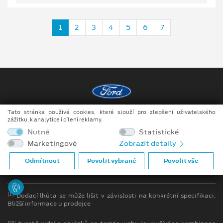
1
2
3
4
5
6
7
Tato stránka používá cookies, které slouží pro zlepšení uživatelského
Copyright ©2026 Raeder & Falge s.r.o.
zážitku, k analytice i cílení reklamy.
Nutné
Statistické
Obchodní podmínky
Marketingové
Zobrazit detaily
Ochrana osobních údajů
Odmítnout
Povolit vybrané
Povolit vše
Prohlášení o zpracování údajů konečných zákazníků
[1]
Dodací lhůta se může lišit v závislosti na konkrétní specifikaci.
Bližší informace u prodejce