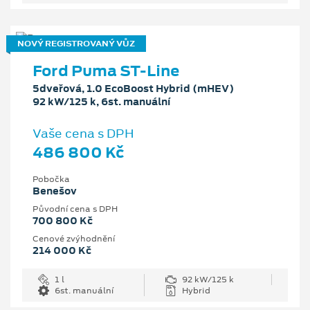
NOVÝ REGISTROVANÝ VŮZ
Ford Puma ST-Line
5dveřová, 1.0 EcoBoost Hybrid (mHEV)
92 kW/125 k, 6st. manuální
Vaše cena s DPH
486 800 Kč
Pobočka
Benešov
Původní cena s DPH
700 800 Kč
Cenové zvýhodnění
214 000 Kč
1 l
92 kW/125 k
6st. manuální
Hybrid