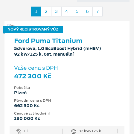
1
2
3
4
5
6
7
NOVÝ REGISTROVANÝ VŮZ
Ford Puma Titanium
5dveřová, 1.0 EcoBoost Hybrid (mHEV)
92 kW/125 k, 6st. manuální
Vaše cena s DPH
472 300 Kč
Pobočka
Plzeň
Původní cena s DPH
662 300 Kč
Cenové zvýhodnění
190 000 Kč
1 l
92 kW/125 k