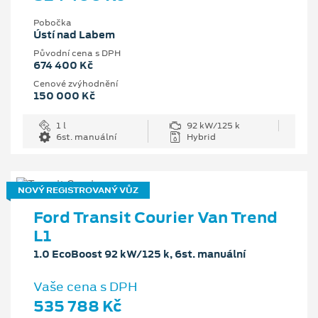
Pobočka
Ústí nad Labem
Původní cena s DPH
674 400 Kč
Cenové zvýhodnění
150 000 Kč
1 l
92 kW/125 k
6st. manuální
Hybrid
NOVÝ REGISTROVANÝ VŮZ
Ford Transit Courier Van Trend
L1
1.0 EcoBoost 92 kW/125 k, 6st. manuální
Vaše cena s DPH
535 788 Kč