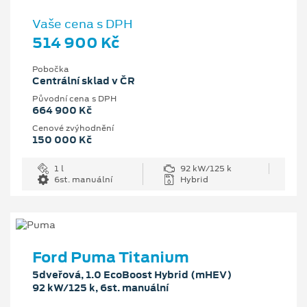
Vaše cena s DPH
514 900 Kč
Pobočka
Centrální sklad v ČR
Původní cena s DPH
664 900 Kč
Cenové zvýhodnění
150 000 Kč
1 l
92 kW/125 k
6st. manuální
Hybrid
Ford Puma Titanium
5dveřová, 1.0 EcoBoost Hybrid (mHEV)
92 kW/125 k, 6st. manuální