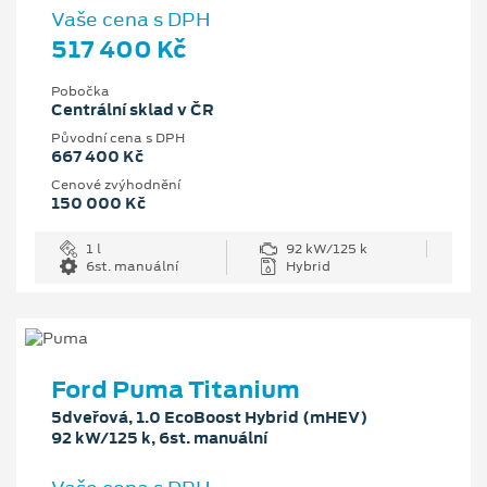
Vaše cena s DPH
517 400 Kč
Pobočka
Centrální sklad v ČR
Původní cena s DPH
667 400 Kč
Cenové zvýhodnění
150 000 Kč
1 l
92 kW/125 k
6st. manuální
Hybrid
Ford Puma Titanium
5dveřová, 1.0 EcoBoost Hybrid (mHEV)
92 kW/125 k, 6st. manuální