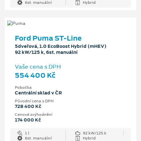
6st. manuální
Hybrid
Ford Puma ST-Line
5dveřová, 1.0 EcoBoost Hybrid (mHEV)
92 kW/125 k, 6st. manuální
Vaše cena s DPH
554 400 Kč
Pobočka
Centrální sklad v ČR
Původní cena s DPH
728 400 Kč
Cenové zvýhodnění
174 000 Kč
1 l
92 kW/125 k
6st. manuální
Hybrid