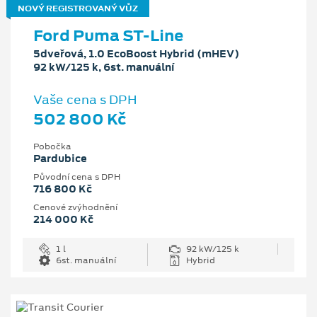
NOVÝ REGISTROVANÝ VŮZ
Ford Puma ST-Line
5dveřová, 1.0 EcoBoost Hybrid (mHEV)
92 kW/125 k, 6st. manuální
Vaše cena s DPH
502 800 Kč
Pobočka
Pardubice
Původní cena s DPH
716 800 Kč
Cenové zvýhodnění
214 000 Kč
1 l
92 kW/125 k
6st. manuální
Hybrid