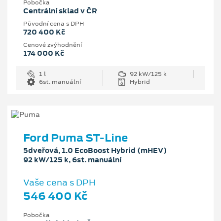
Pobočka
Centrální sklad v ČR
Původní cena s DPH
720 400 Kč
Cenové zvýhodnění
174 000 Kč
1 l
92 kW/125 k
6st. manuální
Hybrid
Ford Puma ST-Line
5dveřová, 1.0 EcoBoost Hybrid (mHEV)
92 kW/125 k, 6st. manuální
Vaše cena s DPH
546 400 Kč
Pobočka