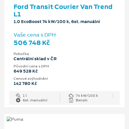
Ford Transit Courier Van Trend
L1
1.0 EcoBoost 74 kW/100 k, 6st. manuální
Vaše cena s DPH
506 748 Kč
Pobočka
Centrální sklad v ČR
Původní cena s DPH
649 528 Kč
Cenové zvýhodnění
142 780 Kč
1 l
74 kW/100 k
6st. manuální
Benzín