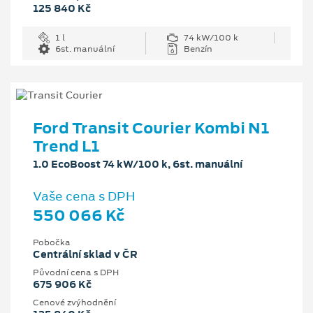
125 840 Kč
1 l
74 kW/100 k
6st. manuální
Benzín
Ford Transit Courier Kombi N1
Trend L1
1.0 EcoBoost 74 kW/100 k, 6st. manuální
Vaše cena s DPH
550 066 Kč
Pobočka
Centrální sklad v ČR
Původní cena s DPH
675 906 Kč
Cenové zvýhodnění