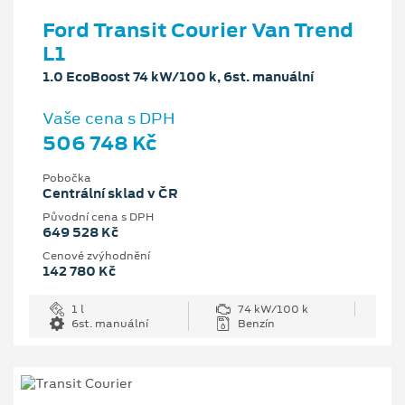
Ford Transit Courier Van Trend
L1
1.0 EcoBoost 74 kW/100 k, 6st. manuální
Vaše cena s DPH
506 748 Kč
Pobočka
Centrální sklad v ČR
Původní cena s DPH
649 528 Kč
Cenové zvýhodnění
142 780 Kč
1 l
74 kW/100 k
6st. manuální
Benzín