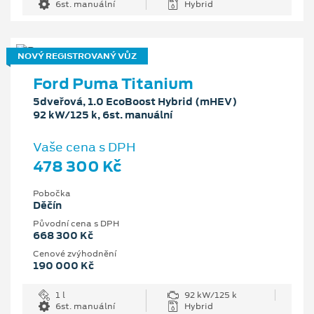
6st. manuální
Hybrid
NOVÝ REGISTROVANÝ VŮZ
Ford Puma Titanium
5dveřová, 1.0 EcoBoost Hybrid (mHEV)
92 kW/125 k, 6st. manuální
Vaše cena s DPH
478 300 Kč
Pobočka
Děčín
Původní cena s DPH
668 300 Kč
Cenové zvýhodnění
190 000 Kč
1 l
92 kW/125 k
6st. manuální
Hybrid