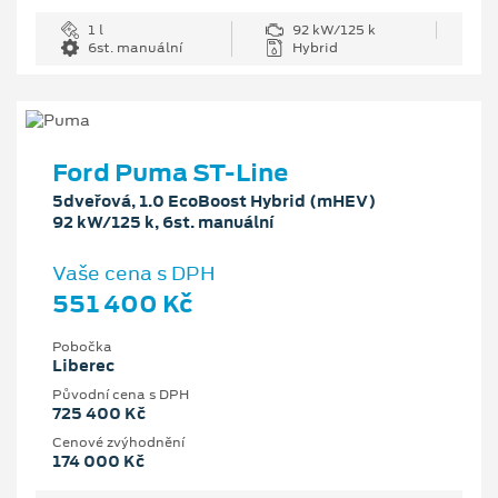
1 l
92 kW/125 k
6st. manuální
Hybrid
Ford Puma ST-Line
5dveřová, 1.0 EcoBoost Hybrid (mHEV)
92 kW/125 k, 6st. manuální
Vaše cena s DPH
551 400 Kč
Pobočka
Liberec
Původní cena s DPH
725 400 Kč
Cenové zvýhodnění
174 000 Kč