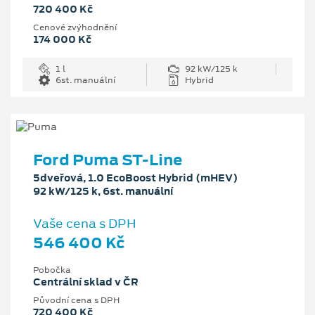
720 400 Kč
Cenové zvýhodnění
174 000 Kč
1 l
92 kW/125 k
6st. manuální
Hybrid
Ford Puma ST-Line
5dveřová, 1.0 EcoBoost Hybrid (mHEV)
92 kW/125 k, 6st. manuální
Vaše cena s DPH
546 400 Kč
Pobočka
Centrální sklad v ČR
Původní cena s DPH
720 400 Kč