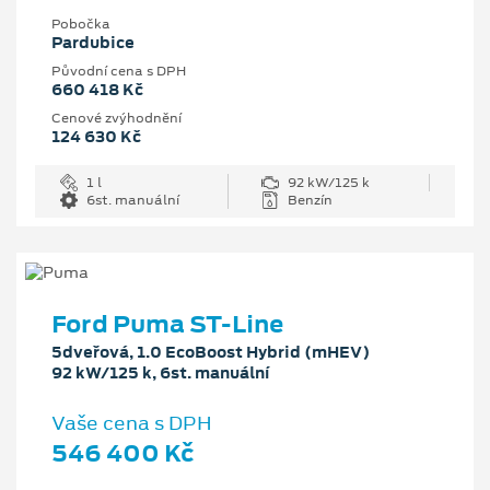
Pobočka
Pardubice
Původní cena s DPH
660 418 Kč
Cenové zvýhodnění
124 630 Kč
1 l
92 kW/125 k
6st. manuální
Benzín
Ford Puma ST-Line
5dveřová, 1.0 EcoBoost Hybrid (mHEV)
92 kW/125 k, 6st. manuální
Vaše cena s DPH
546 400 Kč