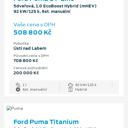
5dveřová, 1.0 EcoBoost Hybrid (mHEV)
92 kW/125 k, 6st. manuální
Vaše cena s DPH
508 800 Kč
Pobočka
Ústí nad Labem
Původní cena s DPH
708 800 Kč
Cenové zvýhodnění
200 000 Kč
1 l
92 kW/125 k
6st. manuální
Hybrid
Ford Puma Titanium