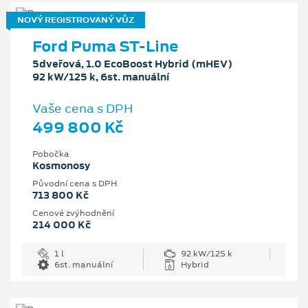
NOVÝ REGISTROVANÝ VŮZ
Ford Puma ST-Line
5dveřová, 1.0 EcoBoost Hybrid (mHEV)
92 kW/125 k, 6st. manuální
Vaše cena s DPH
499 800 Kč
Pobočka
Kosmonosy
Původní cena s DPH
713 800 Kč
Cenové zvýhodnění
214 000 Kč
1 l
92 kW/125 k
6st. manuální
Hybrid