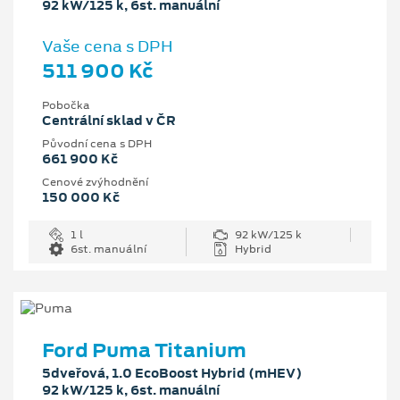
92 kW/125 k, 6st. manuální
Vaše cena s DPH
511 900 Kč
Pobočka
Centrální sklad v ČR
Původní cena s DPH
661 900 Kč
Cenové zvýhodnění
150 000 Kč
1 l
92 kW/125 k
6st. manuální
Hybrid
Ford Puma Titanium
5dveřová, 1.0 EcoBoost Hybrid (mHEV)
92 kW/125 k, 6st. manuální