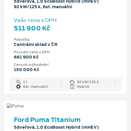
5dveřová, 1.0 EcoBoost Hybrid (mHEV)
92 kW/125 k, 6st. manuální
Vaše cena s DPH
511 900 Kč
Pobočka
Centrální sklad v ČR
Původní cena s DPH
661 900 Kč
Cenové zvýhodnění
150 000 Kč
1 l
92 kW/125 k
6st. manuální
Hybrid
Ford Puma Titanium
5dveřová, 1.0 EcoBoost Hybrid (mHEV)