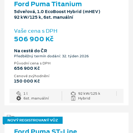
Ford Puma Titanium
5dveřová, 1.0 EcoBoost Hybrid (mHEV)
92 kW/125 k, 6st. manuální
Vaše cena s DPH
506 900 Kč
Na cestě do ČR
Předběžný termín dodání: 32. týden 2026
Původní cena s DPH
656 900 Kč
Cenové zvýhodnění
150 000 Kč
1 l
92 kW/125 k
6st. manuální
Hybrid
NOVÝ REGISTROVANÝ VŮZ
Ford Puma ST-Line