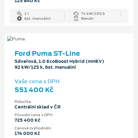
125 840 Kč
1 l
74 kW/100 k
6st. manuální
Benzín
Ford Puma ST-Line
5dveřová, 1.0 EcoBoost Hybrid (mHEV)
92 kW/125 k, 6st. manuální
Vaše cena s DPH
551 400 Kč
Pobočka
Centrální sklad v ČR
Původní cena s DPH
725 400 Kč
Cenové zvýhodnění
174 000 Kč