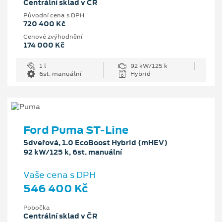
Centrální sklad v ČR
Původní cena s DPH
720 400 Kč
Cenové zvýhodnění
174 000 Kč
1 l
92 kW/125 k
6st. manuální
Hybrid
Ford Puma ST-Line
5dveřová, 1.0 EcoBoost Hybrid (mHEV)
92 kW/125 k, 6st. manuální
Vaše cena s DPH
546 400 Kč
Pobočka
Centrální sklad v ČR