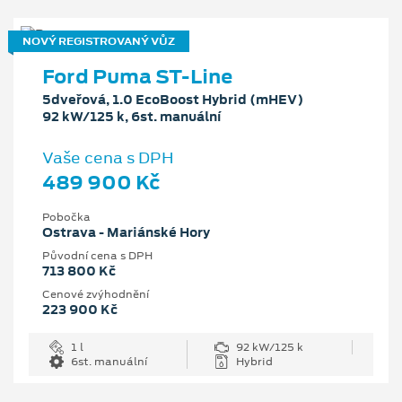
NOVÝ REGISTROVANÝ VŮZ
Ford Puma ST-Line
5dveřová, 1.0 EcoBoost Hybrid (mHEV)
92 kW/125 k, 6st. manuální
Vaše cena s DPH
489 900 Kč
Pobočka
Ostrava - Mariánské Hory
Původní cena s DPH
713 800 Kč
Cenové zvýhodnění
223 900 Kč
1 l
92 kW/125 k
6st. manuální
Hybrid