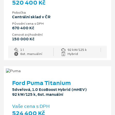
520 400 Kč
Pobočka
Centrální sklad v ČR
Původní cena s DPH
670 400 Kč
Cenové zvýhodnění
150 000 Kč
1 l
92 kW/125 k
6st. manuální
Hybrid
Ford Puma Titanium
5dveřová, 1.0 EcoBoost Hybrid (mHEV)
92 kW/125 k, 6st. manuální
Vaše cena s DPH
524 400 Kč