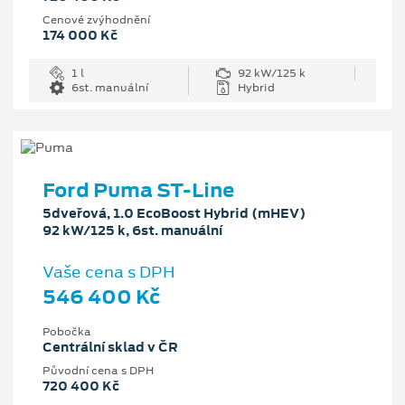
Cenové zvýhodnění
174 000 Kč
1 l
92 kW/125 k
6st. manuální
Hybrid
Ford Puma ST-Line
5dveřová, 1.0 EcoBoost Hybrid (mHEV)
92 kW/125 k, 6st. manuální
Vaše cena s DPH
546 400 Kč
Pobočka
Centrální sklad v ČR
Původní cena s DPH
720 400 Kč