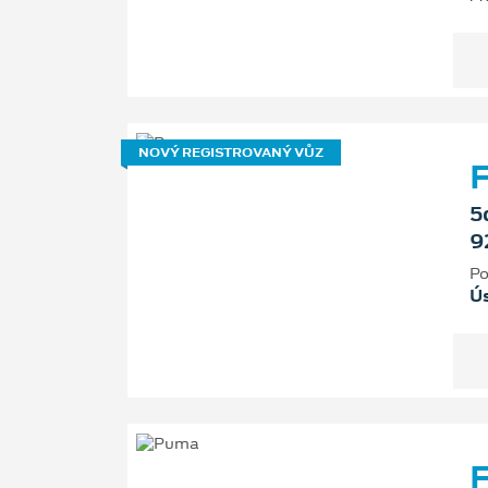
NOVÝ REGISTROVANÝ VŮZ
F
5
9
Po
Ú
F