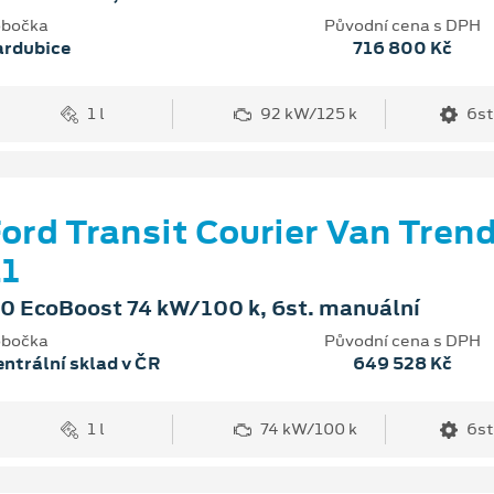
bočka
Původní cena s DPH
ardubice
716 800 Kč
1 l
92 kW/125 k
6st
ord Transit Courier Van Tren
1
.0 EcoBoost 74 kW/100 k, 6st. manuální
bočka
Původní cena s DPH
ntrální sklad v ČR
649 528 Kč
1 l
74 kW/100 k
6st