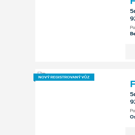
F
5
9
Po
B
NOVÝ REGISTROVANÝ VŮZ
F
5
9
Po
Os