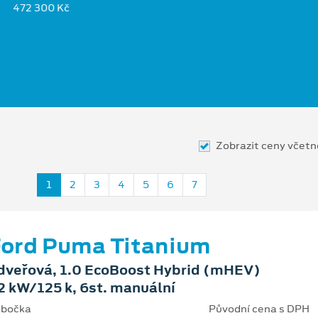
472 300 Kč
Zobrazit ceny včet
1
2
3
4
5
6
7
ord Puma Titanium
dveřová, 1.0 EcoBoost Hybrid (mHEV)
2 kW/125 k, 6st. manuální
bočka
Původní cena s DPH