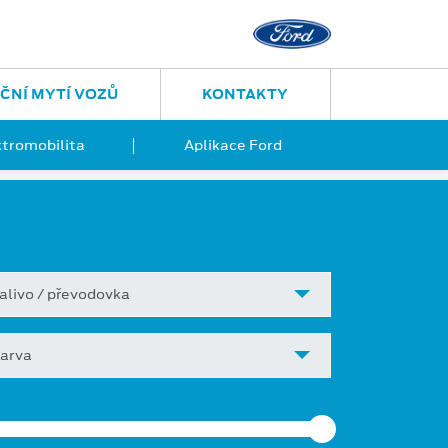
ČNÍ MYTÍ VOZŮ
KONTAKTY
ktromobilita
Aplikace Ford
alivo / převodovka
arva