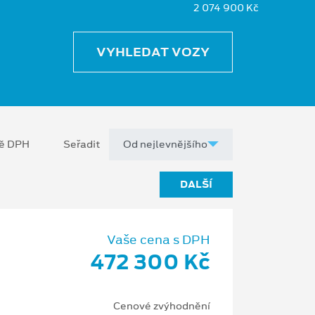
2 074 900 Kč
VYHLEDAT VOZY
ně DPH
Seřadit
DALŠÍ
Vaše cena s DPH
472 300 Kč
Cenové zvýhodnění