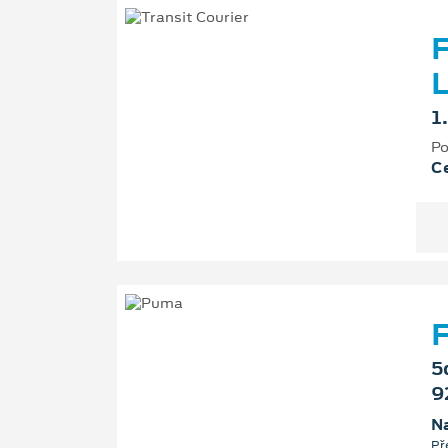
F
L
1
Po
Ce
F
5
9
Na
Př