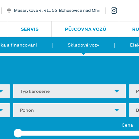
Masarykova 4, 411 56 Bohušovice nad Ohří
SERVIS
PŮJČOVNA VOZŮ
RU
ka a financování
Skladové vozy
Ele
Typ karoserie
P
Pohon
B
Cena