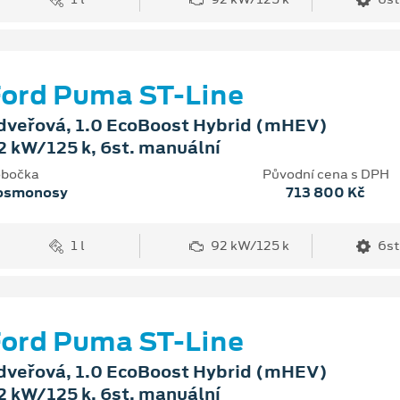
ord Puma ST-Line
dveřová, 1.0 EcoBoost Hybrid (mHEV)
2 kW/125 k, 6st. manuální
bočka
Původní cena s DPH
osmonosy
713 800 Kč
1 l
92 kW/125 k
6st
ord Puma ST-Line
dveřová, 1.0 EcoBoost Hybrid (mHEV)
2 kW/125 k, 6st. manuální