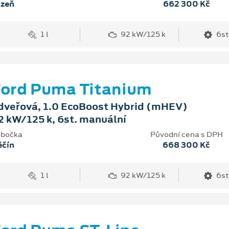
lzeň
662 300 Kč
1 l
92 kW/125 k
6st
ord Puma Titanium
dveřová, 1.0 EcoBoost Hybrid (mHEV)
2 kW/125 k, 6st. manuální
bočka
Původní cena s DPH
ěčín
668 300 Kč
1 l
92 kW/125 k
6st