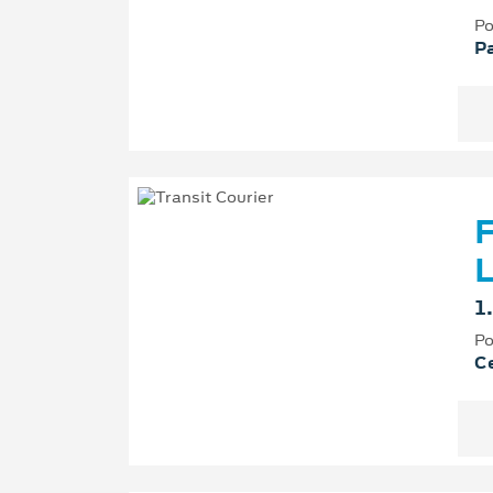
Po
P
F
L
1
Po
Ce