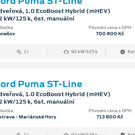
ord Puma ST-Line
dveřová, 1.0 EcoBoost Hybrid (mHEV)
2 kW/125 k, 6st. manuální
bočka
Původní cena s DPH
enešov
700 800 Kč
1 l
92 kW/125 k
6st
ord Puma ST-Line
dveřová, 1.0 EcoBoost Hybrid (mHEV)
2 kW/125 k, 6st. manuální
bočka
Původní cena s DPH
trava - Mariánské Hory
713 800 Kč
1 l
92 kW/125 k
6st