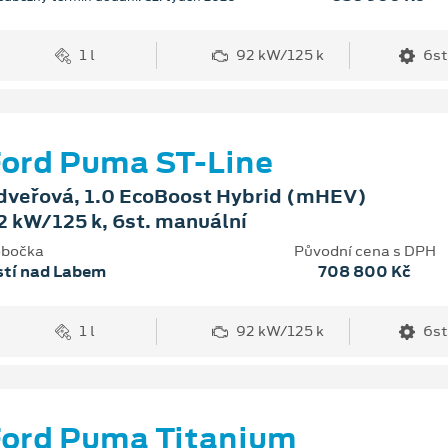
1 l
92 kW/125 k
6st
ord Puma ST-Line
dveřová, 1.0 EcoBoost Hybrid (mHEV)
2 kW/125 k, 6st. manuální
bočka
Původní cena s DPH
stí nad Labem
708 800 Kč
1 l
92 kW/125 k
6st
ord Puma Titanium