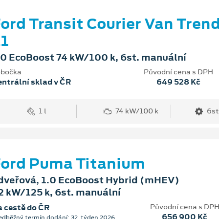
ord Transit Courier Van Tren
1
.0 EcoBoost 74 kW/100 k, 6st. manuální
bočka
Původní cena s DPH
ntrální sklad v ČR
649 528 Kč
1 l
74 kW/100 k
6st
ord Puma Titanium
dveřová, 1.0 EcoBoost Hybrid (mHEV)
2 kW/125 k, 6st. manuální
Původní cena s DP
 cestě do ČR
656 900 Kč
edběžný termín dodání: 32. týden 2026