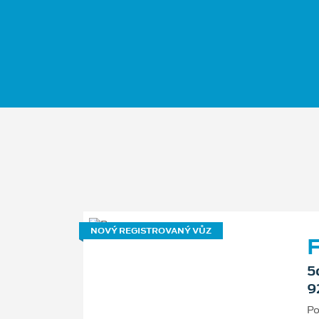
NOVÝ REGISTROVANÝ VŮZ
F
5
9
Po