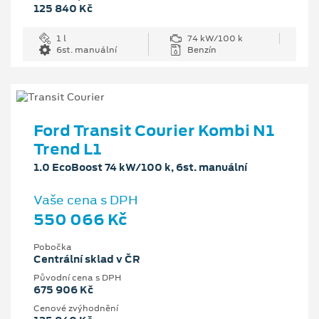
125 840 Kč
1 l
74 kW/100 k
6st. manuální
Benzín
Ford Transit Courier Kombi N1
Trend L1
1.0 EcoBoost 74 kW/100 k, 6st. manuální
Vaše cena s DPH
550 066 Kč
Pobočka
Centrální sklad v ČR
Původní cena s DPH
675 906 Kč
Cenové zvýhodnění