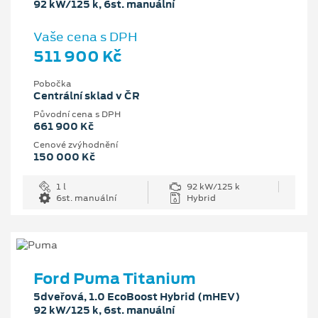
92 kW/125 k, 6st. manuální
Vaše cena s DPH
511 900 Kč
Pobočka
Centrální sklad v ČR
Původní cena s DPH
661 900 Kč
Cenové zvýhodnění
150 000 Kč
1 l
92 kW/125 k
6st. manuální
Hybrid
Ford Puma Titanium
5dveřová, 1.0 EcoBoost Hybrid (mHEV)
92 kW/125 k, 6st. manuální