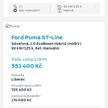
1 l
92 kW/125 k
6st. manuální
Hybrid
Ford Puma ST-Line
5dveřová, 1.0 EcoBoost Hybrid (mHEV)
92 kW/125 k, 6st. manuální
Vaše cena s DPH
551 400 Kč
Pobočka
Liberec
Původní cena s DPH
725 400 Kč
Cenové zvýhodnění
174 000 Kč