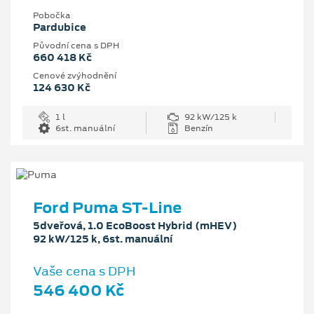
Pobočka
Pardubice
Původní cena s DPH
660 418 Kč
Cenové zvýhodnění
124 630 Kč
1 l
92 kW/125 k
6st. manuální
Benzín
Ford Puma ST-Line
5dveřová, 1.0 EcoBoost Hybrid (mHEV)
92 kW/125 k, 6st. manuální
Vaše cena s DPH
546 400 Kč