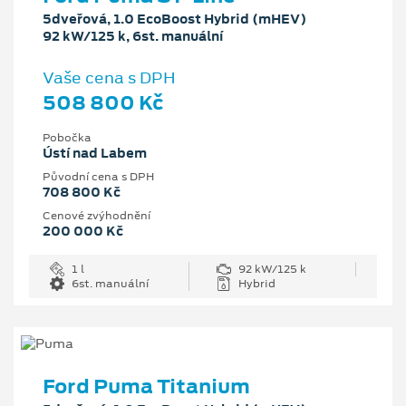
5dveřová, 1.0 EcoBoost Hybrid (mHEV)
92 kW/125 k, 6st. manuální
Vaše cena s DPH
508 800 Kč
Pobočka
Ústí nad Labem
Původní cena s DPH
708 800 Kč
Cenové zvýhodnění
200 000 Kč
1 l
92 kW/125 k
6st. manuální
Hybrid
Ford Puma Titanium