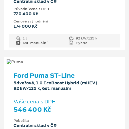
Centrální sklad v ČR
Původní cena s DPH
720 400 Kč
Cenové zvýhodnění
174 000 Kč
1 l
92 kW/125 k
6st. manuální
Hybrid
Ford Puma ST-Line
5dveřová, 1.0 EcoBoost Hybrid (mHEV)
92 kW/125 k, 6st. manuální
Vaše cena s DPH
546 400 Kč
Pobočka
Centrální sklad v ČR