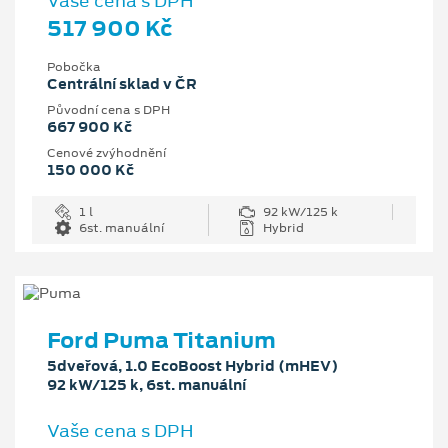
Vaše cena s DPH
517 900 Kč
Pobočka
Centrální sklad v ČR
Původní cena s DPH
667 900 Kč
Cenové zvýhodnění
150 000 Kč
1 l
92 kW/125 k
6st. manuální
Hybrid
Ford Puma Titanium
5dveřová, 1.0 EcoBoost Hybrid (mHEV)
92 kW/125 k, 6st. manuální
Vaše cena s DPH