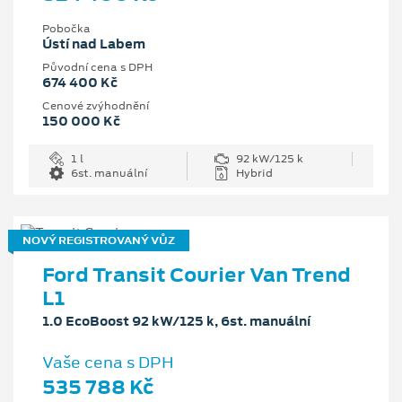
Pobočka
Ústí nad Labem
Původní cena s DPH
674 400 Kč
Cenové zvýhodnění
150 000 Kč
1 l
92 kW/125 k
6st. manuální
Hybrid
NOVÝ REGISTROVANÝ VŮZ
Ford Transit Courier Van Trend
L1
1.0 EcoBoost 92 kW/125 k, 6st. manuální
Vaše cena s DPH
535 788 Kč