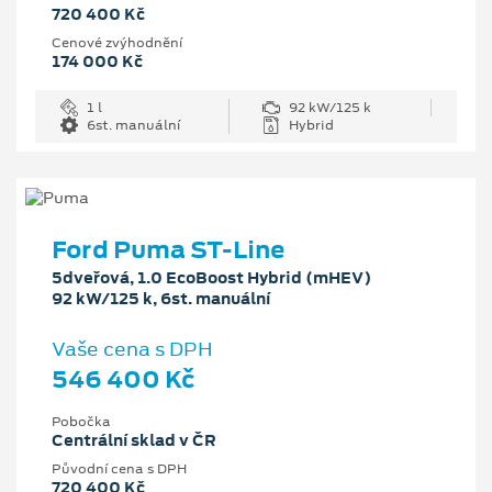
720 400 Kč
Cenové zvýhodnění
174 000 Kč
1 l
92 kW/125 k
6st. manuální
Hybrid
Ford Puma ST-Line
5dveřová, 1.0 EcoBoost Hybrid (mHEV)
92 kW/125 k, 6st. manuální
Vaše cena s DPH
546 400 Kč
Pobočka
Centrální sklad v ČR
Původní cena s DPH
720 400 Kč