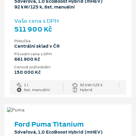
5dveřová, 1.0 EcoBoost Hybrid (mHEV)
92 kW/125 k, 6st. manuální
Vaše cena s DPH
511 900 Kč
Pobočka
Centrální sklad v ČR
Původní cena s DPH
661 900 Kč
Cenové zvýhodnění
150 000 Kč
1 l
92 kW/125 k
6st. manuální
Hybrid
Ford Puma Titanium
5dveřová, 1.0 EcoBoost Hybrid (mHEV)