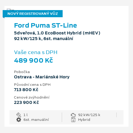
NOVÝ REGISTROVANÝ VŮZ
Ford Puma ST-Line
5dveřová, 1.0 EcoBoost Hybrid (mHEV)
92 kW/125 k, 6st. manuální
Vaše cena s DPH
489 900 Kč
Pobočka
Ostrava - Mariánské Hory
Původní cena s DPH
713 800 Kč
Cenové zvýhodnění
223 900 Kč
1 l
92 kW/125 k
6st. manuální
Hybrid