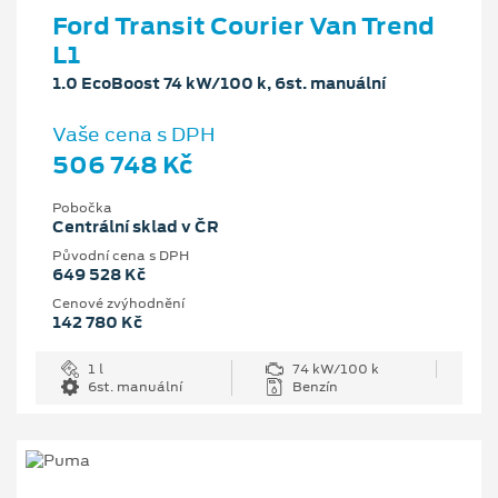
Ford Transit Courier Van Trend
L1
1.0 EcoBoost 74 kW/100 k, 6st. manuální
Vaše cena s DPH
506 748 Kč
Pobočka
Centrální sklad v ČR
Původní cena s DPH
649 528 Kč
Cenové zvýhodnění
142 780 Kč
1 l
74 kW/100 k
6st. manuální
Benzín