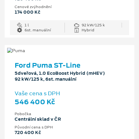
Cenové zvýhodnění
174 000 Kč
1 l
92 kW/125 k
6st. manuální
Hybrid
Ford Puma ST-Line
5dveřová, 1.0 EcoBoost Hybrid (mHEV)
92 kW/125 k, 6st. manuální
Vaše cena s DPH
546 400 Kč
Pobočka
Centrální sklad v ČR
Původní cena s DPH
720 400 Kč