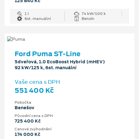
125 840 Kč
1 l
74 kW/100 k
6st. manuální
Benzín
Ford Puma ST-Line
5dveřová, 1.0 EcoBoost Hybrid (mHEV)
92 kW/125 k, 6st. manuální
Vaše cena s DPH
551 400 Kč
Pobočka
Benešov
Původní cena s DPH
725 400 Kč
Cenové zvýhodnění
174 000 Kč