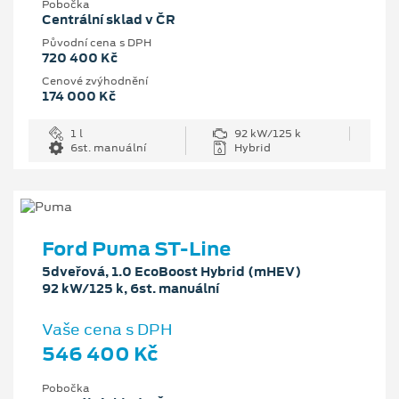
Pobočka
Centrální sklad v ČR
Původní cena s DPH
720 400 Kč
Cenové zvýhodnění
174 000 Kč
1 l
92 kW/125 k
6st. manuální
Hybrid
Ford Puma ST-Line
5dveřová, 1.0 EcoBoost Hybrid (mHEV)
92 kW/125 k, 6st. manuální
Vaše cena s DPH
546 400 Kč
Pobočka