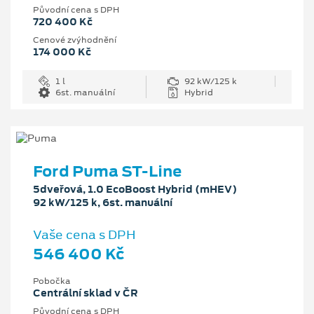
Původní cena s DPH
720 400 Kč
Cenové zvýhodnění
174 000 Kč
1 l
92 kW/125 k
6st. manuální
Hybrid
Ford Puma ST-Line
5dveřová, 1.0 EcoBoost Hybrid (mHEV)
92 kW/125 k, 6st. manuální
Vaše cena s DPH
546 400 Kč
Pobočka
Centrální sklad v ČR
Původní cena s DPH