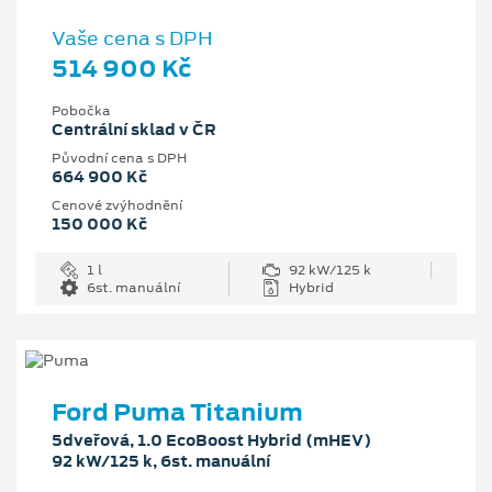
Vaše cena s DPH
514 900 Kč
Pobočka
Centrální sklad v ČR
Původní cena s DPH
664 900 Kč
Cenové zvýhodnění
150 000 Kč
1 l
92 kW/125 k
6st. manuální
Hybrid
Ford Puma Titanium
5dveřová, 1.0 EcoBoost Hybrid (mHEV)
92 kW/125 k, 6st. manuální