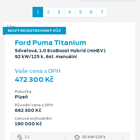
1
2
3
4
5
6
7
NOVÝ REGISTROVANÝ VŮZ
Ford Puma Titanium
5dveřová, 1.0 EcoBoost Hybrid (mHEV)
92 kW/125 k, 6st. manuální
Vaše cena s DPH
472 300 Kč
Pobočka
Plzeň
Původní cena s DPH
662 300 Kč
Cenové zvýhodnění
190 000 Kč
1 l
92 kW/125 k