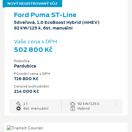
NOVÝ REGISTROVANÝ VŮZ
Ford Puma ST-Line
5dveřová, 1.0 EcoBoost Hybrid (mHEV)
92 kW/125 k, 6st. manuální
Vaše cena s DPH
502 800 Kč
Pobočka
Pardubice
Původní cena s DPH
716 800 Kč
Cenové zvýhodnění
214 000 Kč
1 l
92 kW/125 k
6st. manuální
Hybrid