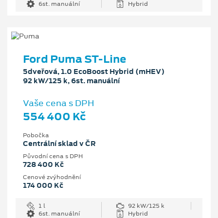
6st. manuální
Hybrid
Ford Puma ST-Line
5dveřová, 1.0 EcoBoost Hybrid (mHEV)
92 kW/125 k, 6st. manuální
Vaše cena s DPH
554 400 Kč
Pobočka
Centrální sklad v ČR
Původní cena s DPH
728 400 Kč
Cenové zvýhodnění
174 000 Kč
1 l
92 kW/125 k
6st. manuální
Hybrid