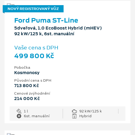
NOVÝ REGISTROVANÝ VŮZ
Ford Puma ST-Line
5dveřová, 1.0 EcoBoost Hybrid (mHEV)
92 kW/125 k, 6st. manuální
Vaše cena s DPH
499 800 Kč
Pobočka
Kosmonosy
Původní cena s DPH
713 800 Kč
Cenové zvýhodnění
214 000 Kč
1 l
92 kW/125 k
6st. manuální
Hybrid