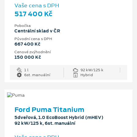
Vaše cena s DPH
517 400 Kč
Pobočka
Centrální sklad v ČR
Původní cena s DPH
667 400 Kč
Cenové zvýhodnění
150 000 Kč
1 l
92 kW/125 k
6st. manuální
Hybrid
Ford Puma Titanium
5dveřová, 1.0 EcoBoost Hybrid (mHEV)
92 kW/125 k, 6st. manuální