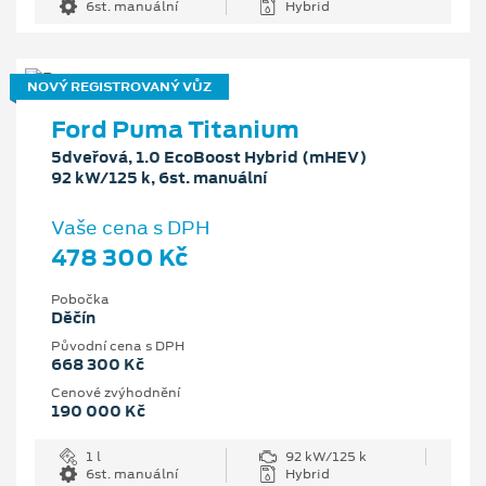
6st. manuální
Hybrid
NOVÝ REGISTROVANÝ VŮZ
Ford Puma Titanium
5dveřová, 1.0 EcoBoost Hybrid (mHEV)
92 kW/125 k, 6st. manuální
Vaše cena s DPH
478 300 Kč
Pobočka
Děčín
Původní cena s DPH
668 300 Kč
Cenové zvýhodnění
190 000 Kč
1 l
92 kW/125 k
6st. manuální
Hybrid