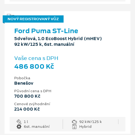
NOVÝ REGISTROVANÝ VŮZ
Ford Puma ST-Line
5dveřová, 1.0 EcoBoost Hybrid (mHEV)
92 kW/125 k, 6st. manuální
Vaše cena s DPH
486 800 Kč
Pobočka
Benešov
Původní cena s DPH
700 800 Kč
Cenové zvýhodnění
214 000 Kč
1 l
92 kW/125 k
6st. manuální
Hybrid