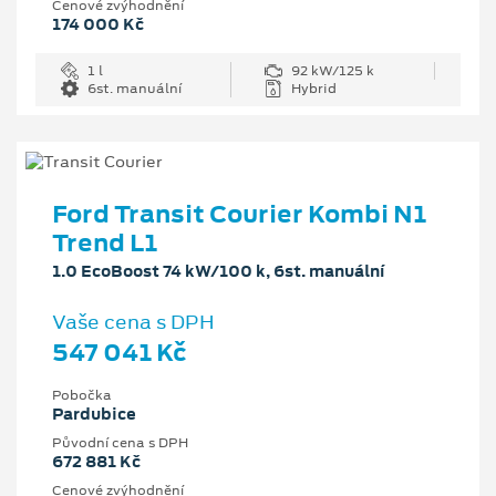
Cenové zvýhodnění
174 000 Kč
1 l
92 kW/125 k
6st. manuální
Hybrid
Ford Transit Courier Kombi N1
Trend L1
1.0 EcoBoost 74 kW/100 k, 6st. manuální
Vaše cena s DPH
547 041 Kč
Pobočka
Pardubice
Původní cena s DPH
672 881 Kč
Cenové zvýhodnění