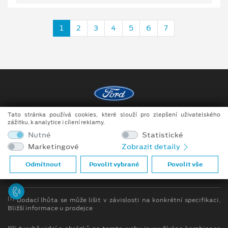
1
2
3
4
5
6
7
Tato stránka používá cookies, které slouží pro zlepšení uživatelského
Copyright ©2026 Raeder & Falge s.r.o.
zážitku, k analytice i cílení reklamy.
Nutné
Statistické
Obchodní podmínky
Marketingové
Zobrazit detaily
Ochrana osobních údajů
Odmítnout
Povolit vybrané
Povolit vše
Prohlášení o zpracování údajů konečných zákazníků
[1]
Dodací lhůta se může lišit v závislosti na konkrétní specifikaci.
Bližší informace u prodejce