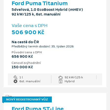
Ford Puma Titanium
5dveřová, 1.0 EcoBoost Hybrid (mHEV)
92 kW/125 k, 6st. manuální
Vaše cena s DPH
506 900 Kč
Na cestě do ČR
Předběžný termín dodání: 35. týden 2026
Původní cena s DPH
656 900 Kč
Cenové zvýhodnění
150 000 Kč
1 l
92 kW/125 k
6st. manuální
Hybrid
NOVÝ REGISTROVANÝ VŮZ
Ford Puma ST-Line