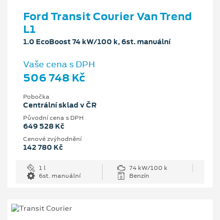
Ford Transit Courier Van Trend
L1
1.0 EcoBoost 74 kW/100 k, 6st. manuální
Vaše cena s DPH
506 748 Kč
Pobočka
Centrální sklad v ČR
Původní cena s DPH
649 528 Kč
Cenové zvýhodnění
142 780 Kč
1 l
74 kW/100 k
6st. manuální
Benzín