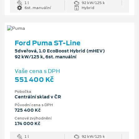
1 l
92 kW/125 k
6st. manuální
Hybrid
Ford Puma ST-Line
5dveřová, 1.0 EcoBoost Hybrid (mHEV)
92 kW/125 k, 6st. manuální
Vaše cena s DPH
551 400 Kč
Pobočka
Centrální sklad v ČR
Původní cena s DPH
725 400 Kč
Cenové zvýhodnění
174 000 Kč
1 l
92 kW/125 k