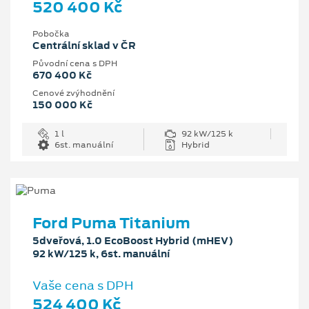
520 400 Kč
Pobočka
Centrální sklad v ČR
Původní cena s DPH
670 400 Kč
Cenové zvýhodnění
150 000 Kč
1 l
92 kW/125 k
6st. manuální
Hybrid
Ford Puma Titanium
5dveřová, 1.0 EcoBoost Hybrid (mHEV)
92 kW/125 k, 6st. manuální
Vaše cena s DPH
524 400 Kč