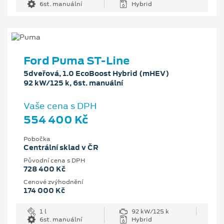
6st. manuální
Hybrid
Ford Puma ST-Line
5dveřová, 1.0 EcoBoost Hybrid (mHEV)
92 kW/125 k, 6st. manuální
Vaše cena s DPH
554 400 Kč
Pobočka
Centrální sklad v ČR
Původní cena s DPH
728 400 Kč
Cenové zvýhodnění
174 000 Kč
1 l
92 kW/125 k
6st. manuální
Hybrid