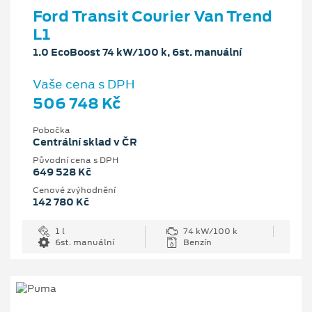
Ford Transit Courier Van Trend
L1
1.0 EcoBoost 74 kW/100 k, 6st. manuální
Vaše cena s DPH
506 748 Kč
Pobočka
Centrální sklad v ČR
Původní cena s DPH
649 528 Kč
Cenové zvýhodnění
142 780 Kč
1 l
74 kW/100 k
6st. manuální
Benzín