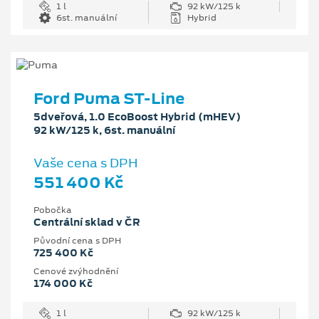
1 l
92 kW/125 k
6st. manuální
Hybrid
Ford Puma ST-Line
5dveřová, 1.0 EcoBoost Hybrid (mHEV)
92 kW/125 k, 6st. manuální
Vaše cena s DPH
551 400 Kč
Pobočka
Centrální sklad v ČR
Původní cena s DPH
725 400 Kč
Cenové zvýhodnění
174 000 Kč
1 l
92 kW/125 k