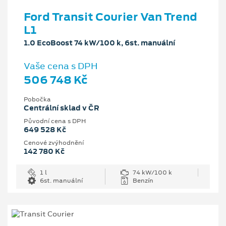
Ford Transit Courier Van Trend
L1
1.0 EcoBoost 74 kW/100 k, 6st. manuální
Vaše cena s DPH
506 748 Kč
Pobočka
Centrální sklad v ČR
Původní cena s DPH
649 528 Kč
Cenové zvýhodnění
142 780 Kč
1 l
74 kW/100 k
6st. manuální
Benzín