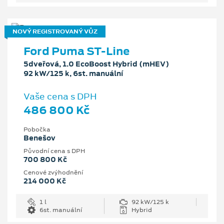
NOVÝ REGISTROVANÝ VŮZ
Ford Puma ST-Line
5dveřová, 1.0 EcoBoost Hybrid (mHEV)
92 kW/125 k, 6st. manuální
Vaše cena s DPH
486 800 Kč
Pobočka
Benešov
Původní cena s DPH
700 800 Kč
Cenové zvýhodnění
214 000 Kč
1 l
92 kW/125 k
6st. manuální
Hybrid