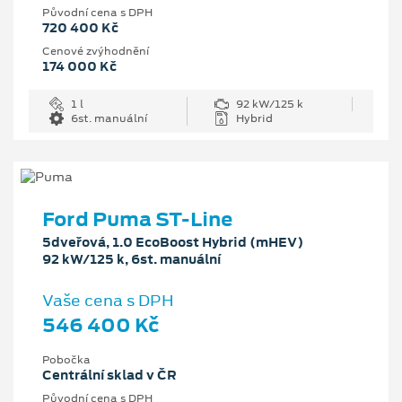
Původní cena s DPH
720 400 Kč
Cenové zvýhodnění
174 000 Kč
1 l
92 kW/125 k
6st. manuální
Hybrid
Ford Puma ST-Line
5dveřová, 1.0 EcoBoost Hybrid (mHEV)
92 kW/125 k, 6st. manuální
Vaše cena s DPH
546 400 Kč
Pobočka
Centrální sklad v ČR
Původní cena s DPH