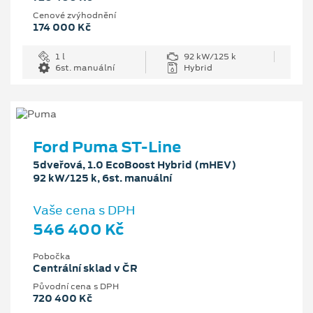
Cenové zvýhodnění
174 000 Kč
1 l
92 kW/125 k
6st. manuální
Hybrid
Ford Puma ST-Line
5dveřová, 1.0 EcoBoost Hybrid (mHEV)
92 kW/125 k, 6st. manuální
Vaše cena s DPH
546 400 Kč
Pobočka
Centrální sklad v ČR
Původní cena s DPH
720 400 Kč