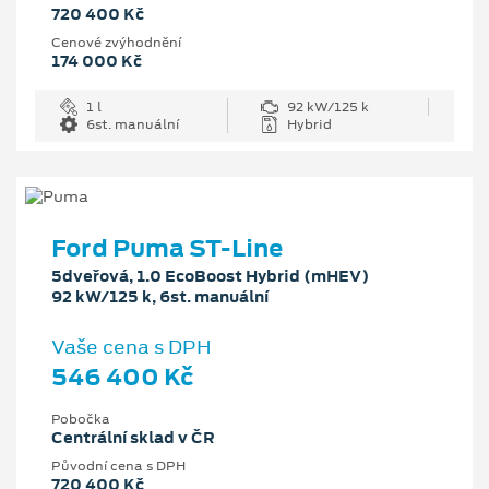
720 400 Kč
Cenové zvýhodnění
174 000 Kč
1 l
92 kW/125 k
6st. manuální
Hybrid
Ford Puma ST-Line
5dveřová, 1.0 EcoBoost Hybrid (mHEV)
92 kW/125 k, 6st. manuální
Vaše cena s DPH
546 400 Kč
Pobočka
Centrální sklad v ČR
Původní cena s DPH
720 400 Kč