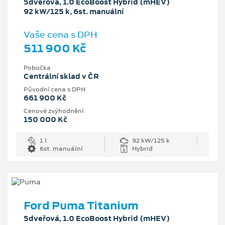
5dveřová, 1.0 EcoBoost Hybrid (mHEV)
92 kW/125 k, 6st. manuální
Vaše cena s DPH
511 900 Kč
Pobočka
Centrální sklad v ČR
Původní cena s DPH
661 900 Kč
Cenové zvýhodnění
150 000 Kč
1 l
92 kW/125 k
6st. manuální
Hybrid
Ford Puma Titanium
5dveřová, 1.0 EcoBoost Hybrid (mHEV)