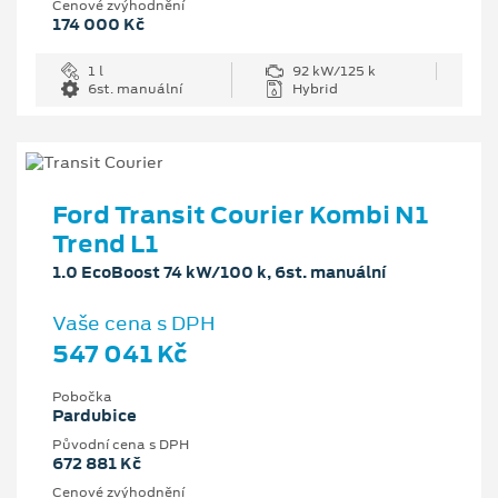
Cenové zvýhodnění
174 000 Kč
1 l
92 kW/125 k
6st. manuální
Hybrid
Ford Transit Courier Kombi N1
Trend L1
1.0 EcoBoost 74 kW/100 k, 6st. manuální
Vaše cena s DPH
547 041 Kč
Pobočka
Pardubice
Původní cena s DPH
672 881 Kč
Cenové zvýhodnění