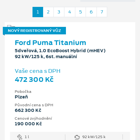
1
2
3
4
5
6
7
NOVÝ REGISTROVANÝ VŮZ
Ford Puma Titanium
5dveřová, 1.0 EcoBoost Hybrid (mHEV)
92 kW/125 k, 6st. manuální
Vaše cena s DPH
472 300 Kč
Pobočka
Plzeň
Původní cena s DPH
662 300 Kč
Cenové zvýhodnění
190 000 Kč
1 l
92 kW/125 k