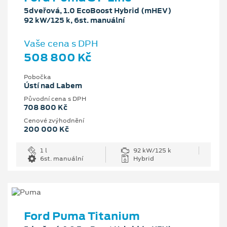
5dveřová, 1.0 EcoBoost Hybrid (mHEV)
92 kW/125 k, 6st. manuální
Vaše cena s DPH
508 800 Kč
Pobočka
Ústí nad Labem
Původní cena s DPH
708 800 Kč
Cenové zvýhodnění
200 000 Kč
1 l
92 kW/125 k
6st. manuální
Hybrid
Ford Puma Titanium