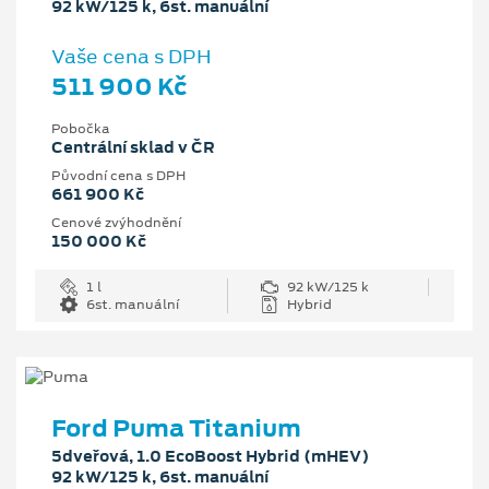
92 kW/125 k, 6st. manuální
Vaše cena s DPH
511 900 Kč
Pobočka
Centrální sklad v ČR
Původní cena s DPH
661 900 Kč
Cenové zvýhodnění
150 000 Kč
1 l
92 kW/125 k
6st. manuální
Hybrid
Ford Puma Titanium
5dveřová, 1.0 EcoBoost Hybrid (mHEV)
92 kW/125 k, 6st. manuální