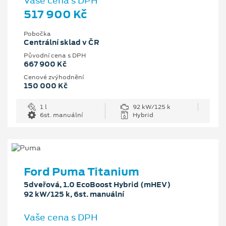
Vaše cena s DPH
517 900 Kč
Pobočka
Centrální sklad v ČR
Původní cena s DPH
667 900 Kč
Cenové zvýhodnění
150 000 Kč
1 l
92 kW/125 k
6st. manuální
Hybrid
Ford Puma Titanium
5dveřová, 1.0 EcoBoost Hybrid (mHEV)
92 kW/125 k, 6st. manuální
Vaše cena s DPH