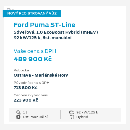
NOVÝ REGISTROVANÝ VŮZ
Ford Puma ST-Line
5dveřová, 1.0 EcoBoost Hybrid (mHEV)
92 kW/125 k, 6st. manuální
Vaše cena s DPH
489 900 Kč
Pobočka
Ostrava - Mariánské Hory
Původní cena s DPH
713 800 Kč
Cenové zvýhodnění
223 900 Kč
1 l
92 kW/125 k
6st. manuální
Hybrid