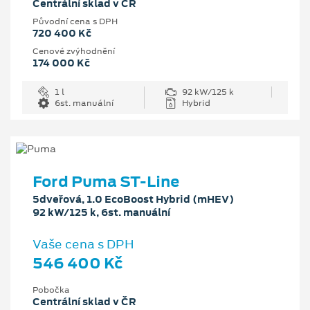
Centrální sklad v ČR
Původní cena s DPH
720 400 Kč
Cenové zvýhodnění
174 000 Kč
1 l
92 kW/125 k
6st. manuální
Hybrid
Ford Puma ST-Line
5dveřová, 1.0 EcoBoost Hybrid (mHEV)
92 kW/125 k, 6st. manuální
Vaše cena s DPH
546 400 Kč
Pobočka
Centrální sklad v ČR