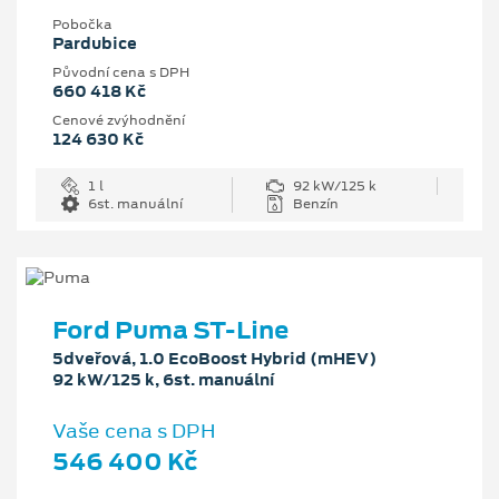
Pobočka
Pardubice
Původní cena s DPH
660 418 Kč
Cenové zvýhodnění
124 630 Kč
1 l
92 kW/125 k
6st. manuální
Benzín
Ford Puma ST-Line
5dveřová, 1.0 EcoBoost Hybrid (mHEV)
92 kW/125 k, 6st. manuální
Vaše cena s DPH
546 400 Kč