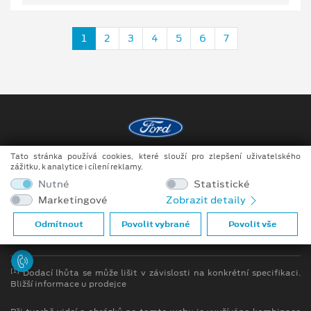
1
2
3
4
5
6
7
Tato stránka používá cookies, které slouží pro zlepšení uživatelského
Copyright ©2026 Raeder & Falge s.r.o.
zážitku, k analytice i cílení reklamy.
Nutné
Statistické
Obchodní podmínky
Marketingové
Zobrazit detaily
Ochrana osobních údajů
Odmítnout
Povolit vybrané
Povolit vše
Prohlášení o zpracování údajů konečných zákazníků
[1]
Dodací lhůta se může lišit v závislosti na konkrétní specifikaci.
Bližší informace u prodejce