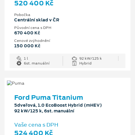
520 400 Kč
Pobočka
Centrální sklad v ČR
Původní cena s DPH
670 400 Kč
Cenové zvýhodnění
150 000 Kč
1 l
92 kW/125 k
6st. manuální
Hybrid
Ford Puma Titanium
5dveřová, 1.0 EcoBoost Hybrid (mHEV)
92 kW/125 k, 6st. manuální
Vaše cena s DPH
524 400 Kč