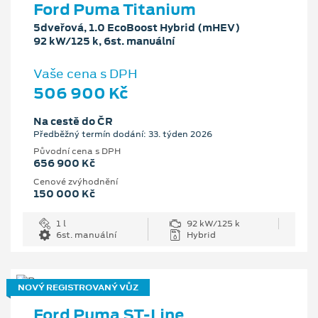
Ford Puma Titanium
5dveřová, 1.0 EcoBoost Hybrid (mHEV)
92 kW/125 k, 6st. manuální
Vaše cena s DPH
506 900 Kč
Na cestě do ČR
Předběžný termín dodání: 33. týden 2026
Původní cena s DPH
656 900 Kč
Cenové zvýhodnění
150 000 Kč
1 l
92 kW/125 k
6st. manuální
Hybrid
NOVÝ REGISTROVANÝ VŮZ
Ford Puma ST-Line