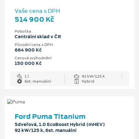
Vaše cena s DPH
514 900 Kč
Pobočka
Centrální sklad v ČR
Původní cena s DPH
664 900 Kč
Cenové zvýhodnění
150 000 Kč
1 l
92 kW/125 k
6st. manuální
Hybrid
Ford Puma Titanium
5dveřová, 1.0 EcoBoost Hybrid (mHEV)
92 kW/125 k, 6st. manuální