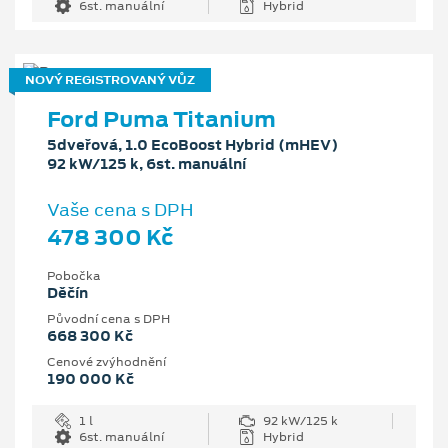
6st. manuální
Hybrid
NOVÝ REGISTROVANÝ VŮZ
Ford Puma Titanium
5dveřová, 1.0 EcoBoost Hybrid (mHEV)
92 kW/125 k, 6st. manuální
Vaše cena s DPH
478 300 Kč
Pobočka
Děčín
Původní cena s DPH
668 300 Kč
Cenové zvýhodnění
190 000 Kč
1 l
92 kW/125 k
6st. manuální
Hybrid