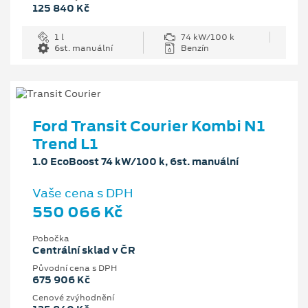
125 840 Kč
1 l
74 kW/100 k
6st. manuální
Benzín
Ford Transit Courier Kombi N1
Trend L1
1.0 EcoBoost 74 kW/100 k, 6st. manuální
Vaše cena s DPH
550 066 Kč
Pobočka
Centrální sklad v ČR
Původní cena s DPH
675 906 Kč
Cenové zvýhodnění