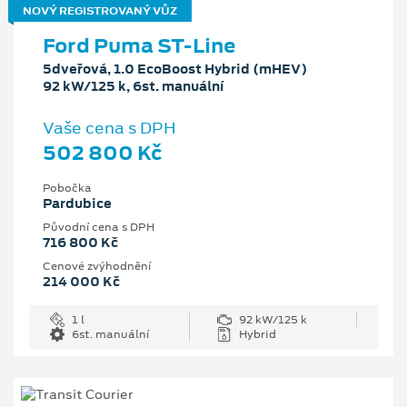
NOVÝ REGISTROVANÝ VŮZ
Ford Puma ST-Line
5dveřová, 1.0 EcoBoost Hybrid (mHEV)
92 kW/125 k, 6st. manuální
Vaše cena s DPH
502 800 Kč
Pobočka
Pardubice
Původní cena s DPH
716 800 Kč
Cenové zvýhodnění
214 000 Kč
1 l
92 kW/125 k
6st. manuální
Hybrid