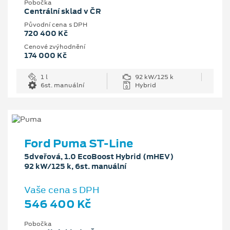
Pobočka
Centrální sklad v ČR
Původní cena s DPH
720 400 Kč
Cenové zvýhodnění
174 000 Kč
1 l
92 kW/125 k
6st. manuální
Hybrid
Ford Puma ST-Line
5dveřová, 1.0 EcoBoost Hybrid (mHEV)
92 kW/125 k, 6st. manuální
Vaše cena s DPH
546 400 Kč
Pobočka