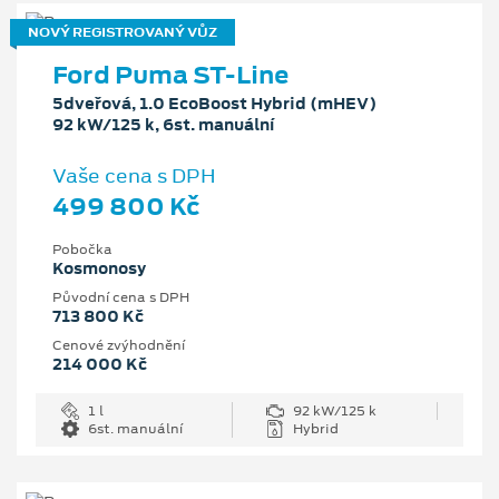
NOVÝ REGISTROVANÝ VŮZ
Ford Puma ST-Line
5dveřová, 1.0 EcoBoost Hybrid (mHEV)
92 kW/125 k, 6st. manuální
Vaše cena s DPH
499 800 Kč
Pobočka
Kosmonosy
Původní cena s DPH
713 800 Kč
Cenové zvýhodnění
214 000 Kč
1 l
92 kW/125 k
6st. manuální
Hybrid