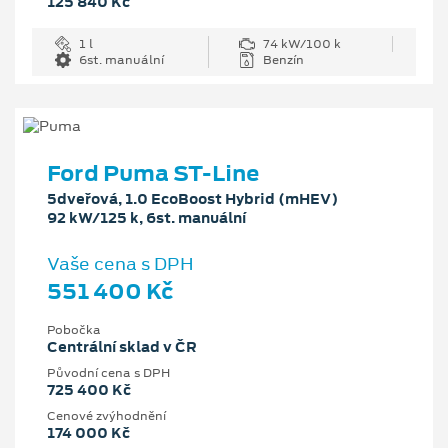
125 840 Kč
1 l
74 kW/100 k
6st. manuální
Benzín
Ford Puma ST-Line
5dveřová, 1.0 EcoBoost Hybrid (mHEV)
92 kW/125 k, 6st. manuální
Vaše cena s DPH
551 400 Kč
Pobočka
Centrální sklad v ČR
Původní cena s DPH
725 400 Kč
Cenové zvýhodnění
174 000 Kč