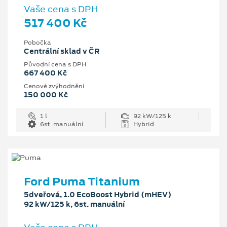
Vaše cena s DPH
517 400 Kč
Pobočka
Centrální sklad v ČR
Původní cena s DPH
667 400 Kč
Cenové zvýhodnění
150 000 Kč
1 l
92 kW/125 k
6st. manuální
Hybrid
Ford Puma Titanium
5dveřová, 1.0 EcoBoost Hybrid (mHEV)
92 kW/125 k, 6st. manuální