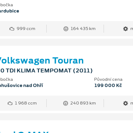
bočka
ardubice
999 ccm
164 435 km
m
Volkswagen Touran
.0 TDI KLIMA TEMPOMAT (2011)
bočka
Původní cena
hušovice nad Ohří
199 000 Kč
1 968 ccm
240 893 km
m