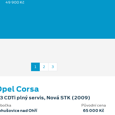
49 900 Kč
1
2
3
pel Corsa
.3 CDTi plný servis, Nová STK (2009)
bočka
Původní cena
hušovice nad Ohří
65 000 Kč