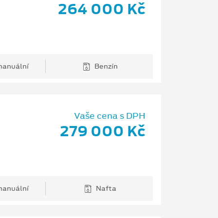
264 000 Kč
anuální
Benzín
Vaše cena s DPH
279 000 Kč
anuální
Nafta