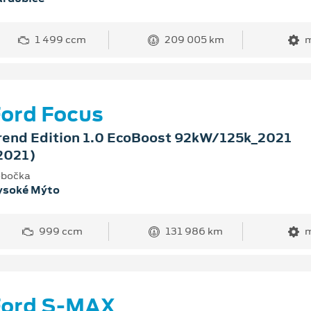
1 499 ccm
209 005 km
m
ord Focus
rend Edition 1.0 EcoBoost 92kW/125k_2021
2021)
bočka
ysoké Mýto
999 ccm
131 986 km
m
Ford S-MAX