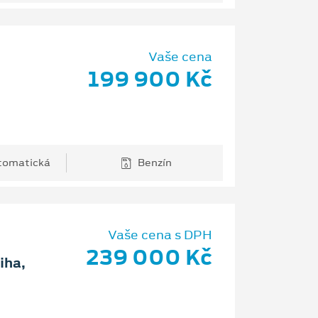
Vaše cena
199 900 Kč
tomatická
Benzín
Vaše cena s DPH
239 000 Kč
iha,