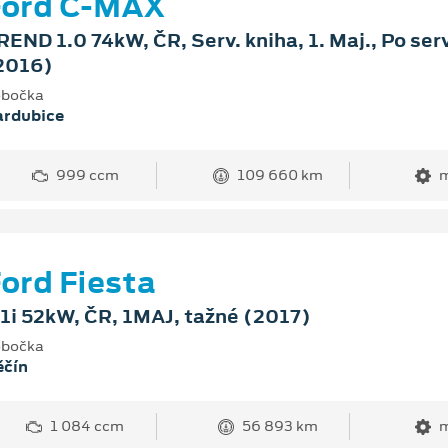
Ford C-MAX
REND 1.0 74kW, ČR, Serv. kniha, 1. Maj., Po ser
2016)
bočka
ardubice
999 ccm
109 660 km
m
ord Fiesta
.1i 52kW, ČR, 1MAJ, tažné (2017)
bočka
ěčín
1 084 ccm
56 893 km
m