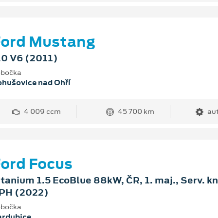
Ford Mustang
.0 V6 (2011)
bočka
hušovice nad Ohří
4 009 ccm
45 700 km
au
ord Focus
itanium 1.5 EcoBlue 88kW, ČR, 1. maj., Serv. kn
PH (2022)
bočka
ardubice