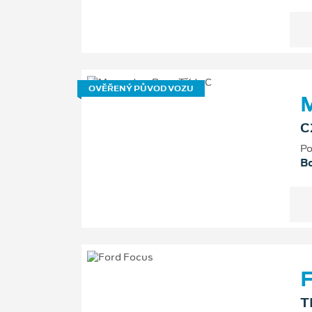
OVĚŘENÝ PŮVOD VOZU
M
C
Po
Bo
F
T