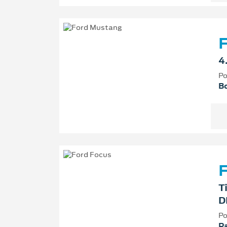
4
Po
Bo
F
T
D
Po
P