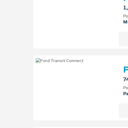
1
Po
M
F
7
Po
P