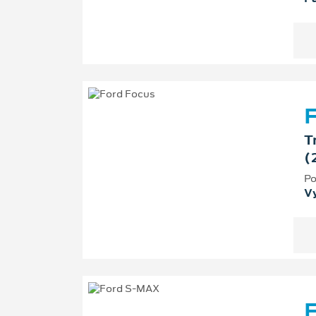
F
T
(
Po
V