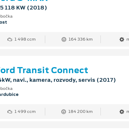
,5 118 KW (2018)
bočka
ost
1 498 ccm
164 336 km
m
ord Transit Connect
4kW, navi., kamera, rozvody, servis (2017)
bočka
ardubice
1 499 ccm
184 200 km
m