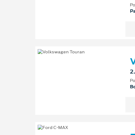
Po
P
2
Po
Bo