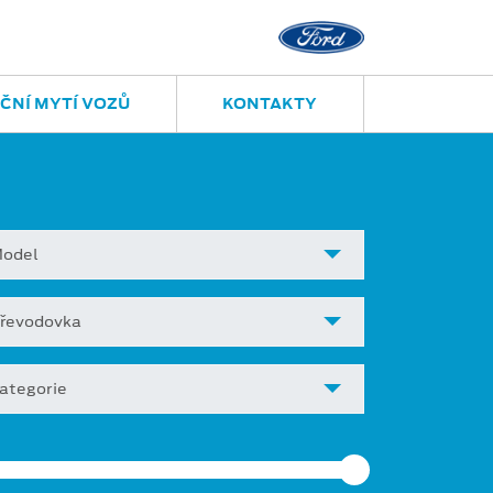
ČNÍ MYTÍ VOZŮ
KONTAKTY
odel
řevodovka
ategorie