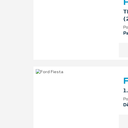
T
(
Po
P
F
1
Po
D