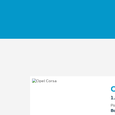
O
1
Po
Bo