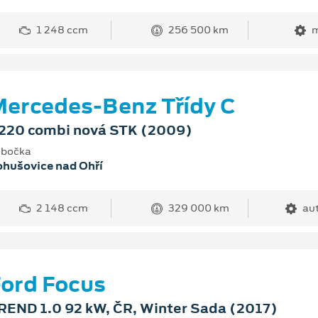
1 248 ccm
256 500 km
m
ercedes-Benz Třídy C
220 combi nová STK (2009)
bočka
hušovice nad Ohří
2 148 ccm
329 000 km
au
ord Focus
REND 1.0 92 kW, ČR, Winter Sada (2017)