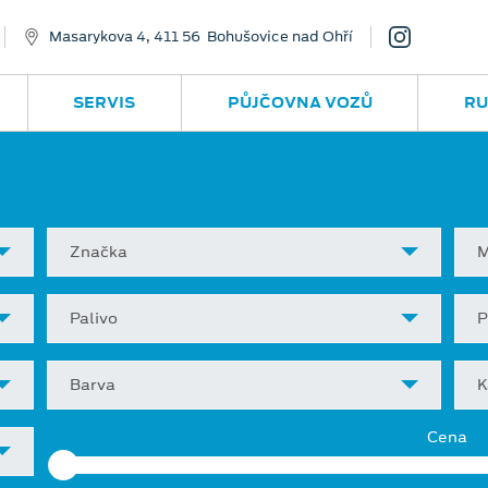
Masarykova 4, 411 56 Bohušovice nad Ohří
SERVIS
PŮJČOVNA VOZŮ
RU
Značka
M
Palivo
P
Barva
K
Cena