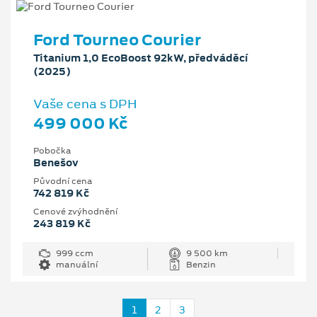
Ford Tourneo Courier
Titanium 1,0 EcoBoost 92kW, předváděcí
(2025)
Vaše cena s DPH
499 000 Kč
Pobočka
Benešov
Původní cena
742 819 Kč
Cenové zvýhodnění
243 819 Kč
999 ccm
9 500 km
manuální
Benzin
1
2
3