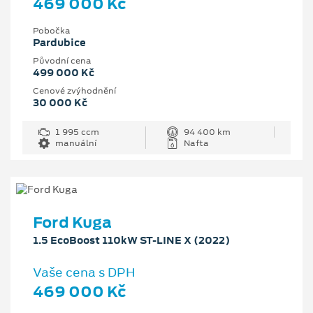
469 000 Kč
Pobočka
Pardubice
Původní cena
499 000 Kč
Cenové zvýhodnění
30 000 Kč
1 995 ccm
94 400 km
manuální
Nafta
Ford Kuga
1.5 EcoBoost 110kW ST-LINE X (2022)
Vaše cena s DPH
469 000 Kč