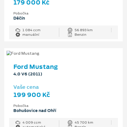
179 000 Kč
Pobočka
Děčín
1 084 ccm
56 893 km
manuální
Benzin
Ford Mustang
4.0 V6 (2011)
Vaše cena
199 900 Kč
Pobočka
Bohušovice nad Ohří
4 009 ccm
45 700 km
automatická
Benzín