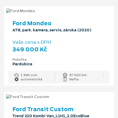
Ford Mondeo
AT8, park. kamera, servis, záruka (2020)
Vaše cena s DPH
349 000 Kč
Pobočka
Pardubice
1 995 ccm
97 500 km
automatická
Nafta
Ford Transit Custom
Trend 320 Kombi Van_L1H1_2.0EcoBlue