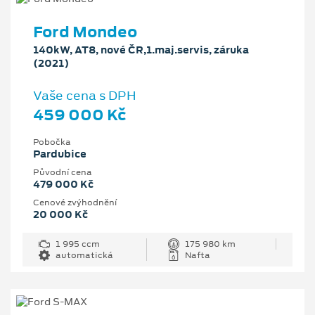
Ford Mondeo
140kW, AT8, nové ČR,1.maj.servis, záruka
(2021)
Vaše cena s DPH
459 000 Kč
Pobočka
Pardubice
Původní cena
479 000 Kč
Cenové zvýhodnění
20 000 Kč
1 995 ccm
175 980 km
automatická
Nafta