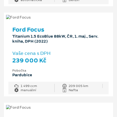
Ford Focus
Titanium 1.5 EcoBlue 88kW, ČR, 1. maj., Serv.
kniha, DPH (2022)
Vaše cena s DPH
239 000 Kč
Pobočka
Pardubice
1 499 ccm
209 005 km
manuální
Nafta