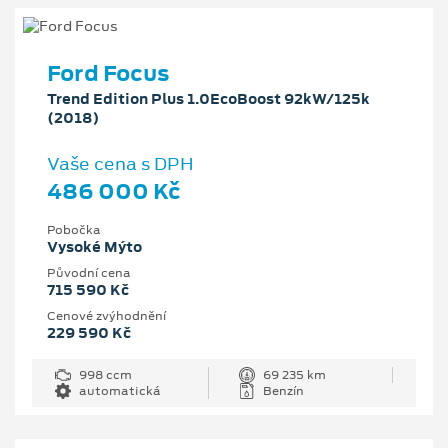
Ford Focus
Trend Edition Plus 1.0EcoBoost 92kW/125k
(2018)
Vaše cena s DPH
486 000 Kč
Pobočka
Vysoké Mýto
Původní cena
715 590 Kč
Cenové zvýhodnění
229 590 Kč
998 ccm
69 235 km
automatická
Benzín