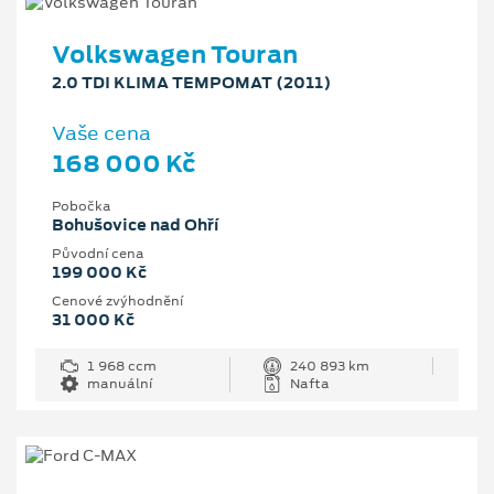
Volkswagen Touran
2.0 TDI KLIMA TEMPOMAT (2011)
Vaše cena
168 000 Kč
Pobočka
Bohušovice nad Ohří
Původní cena
199 000 Kč
Cenové zvýhodnění
31 000 Kč
1 968 ccm
240 893 km
manuální
Nafta