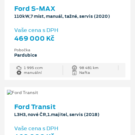
Ford S-MAX
110kW,7 míst, manuál, tažné, servis (2020)
Vaše cena s DPH
469 000 Kč
Pobočka
Pardubice
1 995 ccm
98 481 km
manuální
Nafta
Ford Transit
L3H3, nové ČR,1.majitel, servis (2018)
Vaše cena s DPH