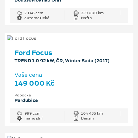
2 148 ccm
329 000 km
automatická
Nafta
Ford Focus
TREND 1.0 92 kW, ČR, Winter Sada (2017)
Vaše cena
149 000 Kč
Pobočka
Pardubice
999 ccm
164 435 km
manuální
Benzin