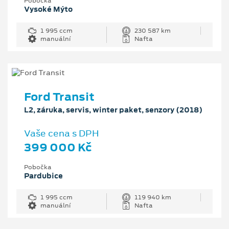
Pobočka
Vysoké Mýto
1 995 ccm
230 587 km
manuální
Nafta
Ford Transit
L2, záruka, servis, winter paket, senzory (2018)
Vaše cena s DPH
399 000 Kč
Pobočka
Pardubice
1 995 ccm
119 940 km
manuální
Nafta