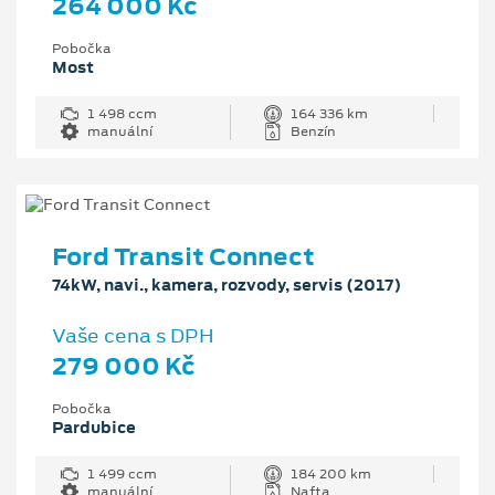
264 000 Kč
Pobočka
Most
1 498 ccm
164 336 km
manuální
Benzín
Ford Transit Connect
74kW, navi., kamera, rozvody, servis (2017)
Vaše cena s DPH
279 000 Kč
Pobočka
Pardubice
1 499 ccm
184 200 km
manuální
Nafta