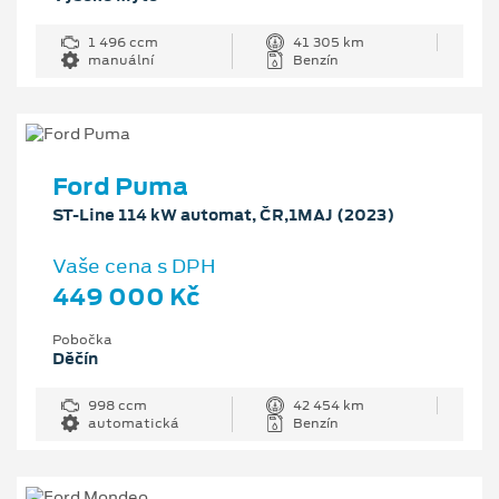
1 496 ccm
41 305 km
manuální
Benzín
Ford Puma
ST-Line 114 kW automat, ČR,1MAJ (2023)
Vaše cena s DPH
449 000 Kč
Pobočka
Děčín
998 ccm
42 454 km
automatická
Benzín