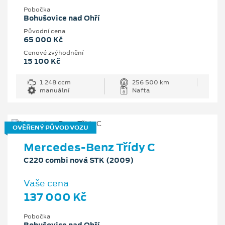
Pobočka
Bohušovice nad Ohří
Původní cena
65 000 Kč
Cenové zvýhodnění
15 100 Kč
1 248 ccm
256 500 km
manuální
Nafta
OVĚŘENÝ PŮVOD VOZU
Mercedes-Benz Třídy C
C220 combi nová STK (2009)
Vaše cena
137 000 Kč
Pobočka
Bohušovice nad Ohří