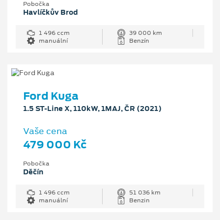
Pobočka
Havlíčkův Brod
1 496 ccm
39 000 km
manuální
Benzín
Ford Kuga
1.5 ST-Line X, 110kW, 1MAJ, ČR (2021)
Vaše cena
479 000 Kč
Pobočka
Děčín
1 496 ccm
51 036 km
manuální
Benzin