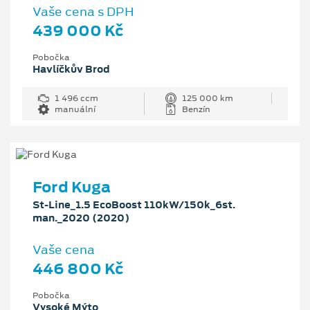
Vaše cena s DPH
439 000 Kč
Pobočka
Havlíčkův Brod
1 496 ccm
125 000 km
manuální
Benzín
Ford Kuga
St-Line_1.5 EcoBoost 110kW/150k_6st.
man._2020 (2020)
Vaše cena
446 800 Kč
Pobočka
Vysoké Mýto