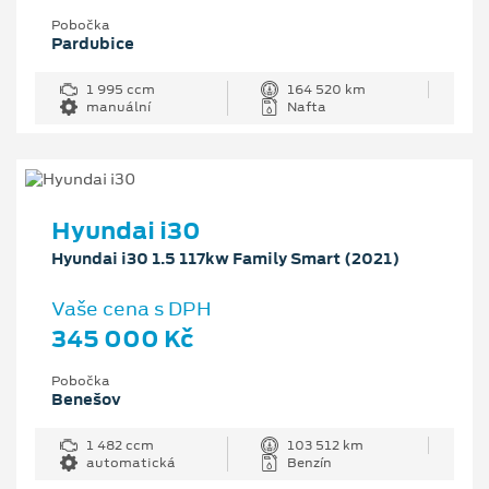
Pobočka
Pardubice
1 995 ccm
164 520 km
manuální
Nafta
Hyundai i30
Hyundai i30 1.5 117kw Family Smart (2021)
Vaše cena s DPH
345 000 Kč
Pobočka
Benešov
1 482 ccm
103 512 km
automatická
Benzín