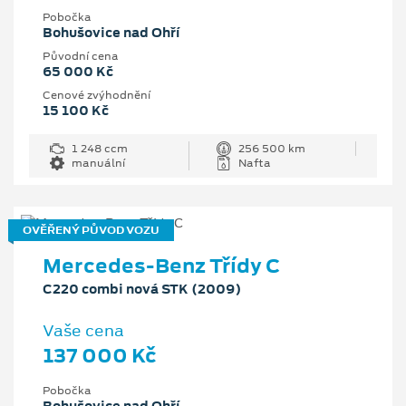
Pobočka
Bohušovice nad Ohří
Původní cena
65 000 Kč
Cenové zvýhodnění
15 100 Kč
1 248 ccm
256 500 km
manuální
Nafta
OVĚŘENÝ PŮVOD VOZU
Mercedes-Benz Třídy C
C220 combi nová STK (2009)
Vaše cena
137 000 Kč
Pobočka
Bohušovice nad Ohří