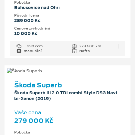
Pobočka
Bohušovice nad Ohří
Původní cena
289 000 Kč
Cenové zvýhodnění
10 000 Kč
1 998 ccm
229 600 km
manuální
Nafta
Škoda Superb
Škoda Superb III 2.0 TDI combi Style DSG Navi
bi-Xenon (2019)
Vaše cena
279 000 Kč
Pobočka