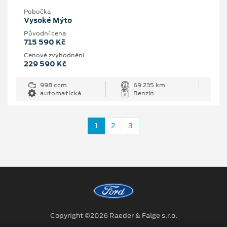
Pobočka
Vysoké Mýto
Původní cena
715 590 Kč
Cenové zvýhodnění
229 590 Kč
998 ccm
69 235 km
automatická
Benzín
1
2
3
Copyright ©2026 Raeder & Falge s.r.o.