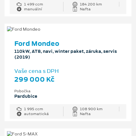
1 499 ccm
184 200 km
manuální
Nafta
Ford Mondeo
110kW, AT8, navi, winter paket, záruka, servis
(2019)
Vaše cena s DPH
299 000 Kč
Pobočka
Pardubice
1 995 ccm
108 900 km
automatická
Nafta