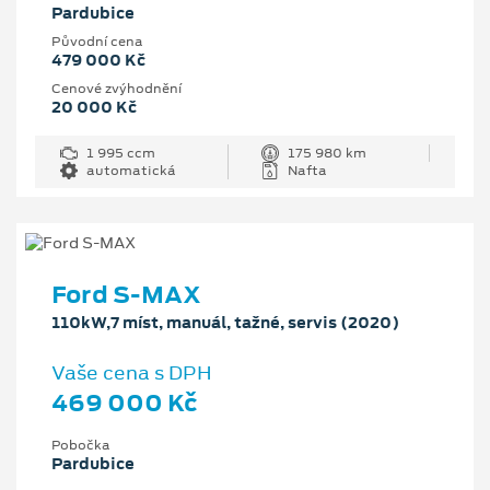
Pardubice
Původní cena
479 000 Kč
Cenové zvýhodnění
20 000 Kč
1 995 ccm
175 980 km
automatická
Nafta
Ford S-MAX
110kW,7 míst, manuál, tažné, servis (2020)
Vaše cena s DPH
469 000 Kč
Pobočka
Pardubice