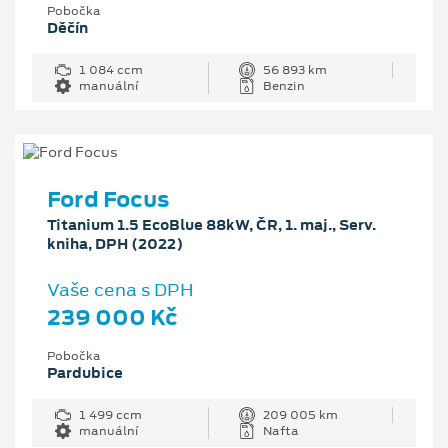
Pobočka
Děčín
1 084 ccm
56 893 km
manuální
Benzin
Ford Focus
Titanium 1.5 EcoBlue 88kW, ČR, 1. maj., Serv.
kniha, DPH (2022)
Vaše cena s DPH
239 000 Kč
Pobočka
Pardubice
1 499 ccm
209 005 km
manuální
Nafta