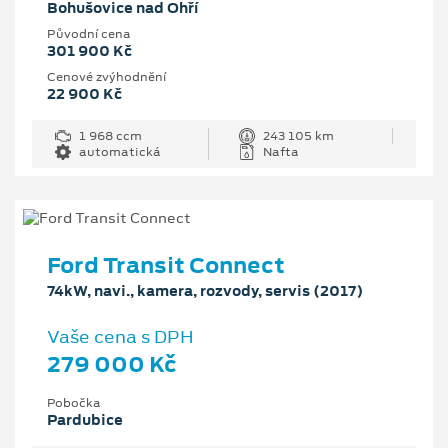
Bohušovice nad Ohří
Původní cena
301 900 Kč
Cenové zvýhodnění
22 900 Kč
1 968 ccm
243 105 km
automatická
Nafta
Ford Transit Connect
74kW, navi., kamera, rozvody, servis (2017)
Vaše cena s DPH
279 000 Kč
Pobočka
Pardubice