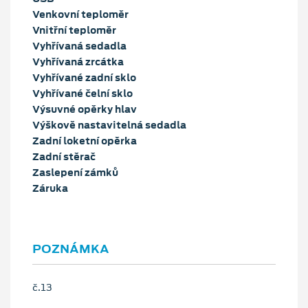
Venkovní teploměr
Vnitřní teploměr
Vyhřívaná sedadla
Vyhřívaná zrcátka
Vyhřívané zadní sklo
Vyhřívané čelní sklo
Výsuvné opěrky hlav
Výškově nastavitelná sedadla
Zadní loketní opěrka
Zadní stěrač
Zaslepení zámků
Záruka
POZNÁMKA
č.13