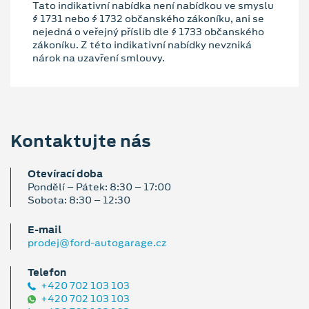
Tato indikativní nabídka není nabídkou ve smyslu
§ 1731 nebo § 1732 občanského zákoníku, ani se
nejedná o veřejný příslib dle § 1733 občanského
zákoníku. Z této indikativní nabídky nevzniká
nárok na uzavření smlouvy.
Kontaktujte nás
Otevírací doba
Pondělí – Pátek: 8:30 – 17:00
Sobota: 8:30 – 12:30
E‑mail
prodej@ford-autogarage.cz
Telefon
+420 702 103 103
+420 702 103 103