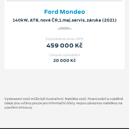
Ford Mondeo
140kW, AT8, nové ČR,1.maj.servis, záruka (2021)
Zvýhodněná cena s DPH
459 000 Kč
Cenové zvýhodnění
20 000 Kč
Vyobrazení vozů může být ilustrativní. Nabídka vozů, financování a uváděné
údaje jsou určeny pouze pro informační účely, nejsou závaznou nabídkou na
uzavření smlouvy.