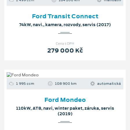
1 499 ccm
184 200 km
manuální
Ford Transit Connect
74kW, navi., kamera, rozvody, servis (2017)
Cena s DPH
279 000 Kč
1 995 ccm
108 900 km
automatická
Ford Mondeo
110kW, AT8, navi, winter paket, záruka, servis
(2019)