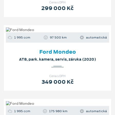
Cena s DPH
299 000 Kč
1 995 ccm
97 500 km
automatická
Ford Mondeo
AT8, park. kamera, servis, záruka (2020)
Cena s DPH
349 000 Kč
1 995 ccm
175 980 km
automatická