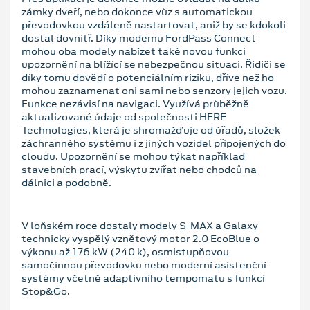
zámky dveří, nebo dokonce vůz s automatickou
převodovkou vzdáleně nastartovat, aniž by se kdokoli
dostal dovnitř. Díky modemu FordPass Connect
mohou oba modely nabízet také novou funkci
upozornění na blížící se nebezpečnou situaci. Řidiči se
díky tomu dovědí o potenciálním riziku, dříve než ho
mohou zaznamenat oni sami nebo senzory jejich vozu.
Funkce nezávisí na navigaci. Využívá průběžně
aktualizované údaje od společnosti HERE
Technologies, která je shromažďuje od úřadů, složek
záchranného systému i z jiných vozidel připojených do
cloudu. Upozornění se mohou týkat například
stavebních prací, výskytu zvířat nebo chodců na
dálnici a podobně.
V loňském roce dostaly modely S-MAX a Galaxy
technicky vyspělý vznětový motor 2.0 EcoBlue o
výkonu až 176 kW (240 k), osmistupňovou
samočinnou převodovku nebo moderní asistenční
systémy včetně adaptivního tempomatu s funkcí
Stop&Go.