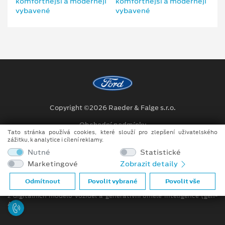
Copyright ©2026 Raeder & Falge s.r.o.
Obchodní podmínky
Tato stránka používá cookies, které slouží pro zlepšení uživatelského
zážitku, k analytice i cílení reklamy.
Ochrana osobních údajů
Nutné
Statistické
Prohlášení o zpracování údajů konečných zákazníků
Marketingové
Zobrazit detaily
Při tvorbě videí a obrázků na tomto webu je využíváno kombinace
Odmítnout
Povolit vybrané
Povolit vše
tradičních fotografií či videí, počítačem generovaných snímků (CGI)
z digitálních modelů vozidel a generativní umělé inteligence (gen-
AI).