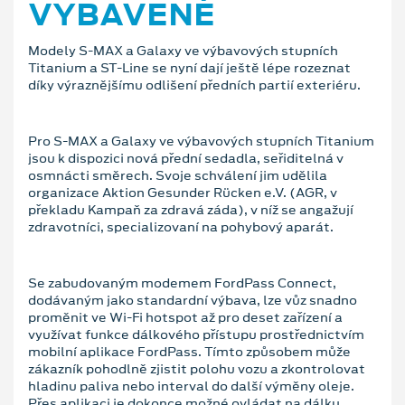
VYBAVENÉ
Modely S-MAX a Galaxy ve výbavových stupních
Titanium a ST-Line se nyní dají ještě lépe rozeznat
díky výraznějšímu odlišení předních partií exteriéru.
Pro S-MAX a Galaxy ve výbavových stupních Titanium
jsou k dispozici nová přední sedadla, seřiditelná v
osmnácti směrech. Svoje schválení jim udělila
organizace Aktion Gesunder Rücken e.V. (AGR, v
překladu Kampaň za zdravá záda), v níž se angažují
zdravotníci, specializovaní na pohybový aparát.
Se zabudovaným modemem FordPass Connect,
dodávaným jako standardní výbava, lze vůz snadno
proměnit ve Wi-Fi hotspot až pro deset zařízení a
využívat funkce dálkového přístupu prostřednictvím
mobilní aplikace FordPass. Tímto způsobem může
zákazník pohodlně zjistit polohu vozu a zkontrolovat
hladinu paliva nebo interval do další výměny oleje.
Přes aplikaci je dokonce možné ovládat na dálku