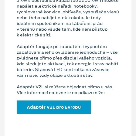
3 kW s dostupnou kapacitou až 50 kWh můžete
napájet elektrické nářadí, notebooky,
rychlovarné konvice, ohřívače, vysoušeče vlasů
nebo třeba nabíjet elektrokolo. Je tedy
ideálním společníkem na táboření, práci
v terénu nebo všude tam, kde není přístup
k elektrické síti.
Adaptér funguje při zapnutém i vypnutém
zapalování a jeho ovládání je jednoduché – vše
zvládnete přímo přes displej vašeho vozidla,
kde sledujete aktivaci, tok energie i stav nabití
baterie. Stavová LED kontrolka na zásuvce
vám navíc vždy ukáže aktuální stav.
Adaptér V2L si můžete objednat přímo u nás.
Více informací naleznete na odkazu níže:
Adaptér V2L pro Evropu