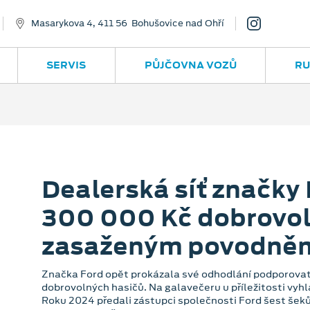
Masarykova 4, 411 56 Bohušovice nad Ohří
SERVIS
PŮJČOVNA VOZŮ
RU
Dealerská síť značky
300 000 Kč dobrovo
zasaženým povodně
Značka Ford opět prokázala své odhodlání podporovat 
dobrovolných hasičů. Na galavečeru u příležitosti vyh
Roku 2024 předali zástupci společnosti Ford šest šeků