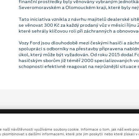
finanční prostředky byly věnovány vybraným jednotká
Severomoravském a Olomouckém kraji, které byly nej
Tato iniciativa vznikla z návrhu majitelů dealerské sít
se věnovat 300 Kč za každý prodaný vůz v měsíci říjnu
které sehrály klíčovou roli při záchranných a obnovova
Vozy Ford jsou dlouhodobě mezi českými hasiči a záchr
spolupráci s odborníky na přestavby připravena nabídn
úkol, který může být vyžadován. Od roku 2015 dodal 
hasičským sborům již téměř 2000 specializovaných vozid
schopnosti efektivně reagovat na nejrůznější situace s
ze naší návštěvnosti využíváme soubory cookie. Informace o tom, jak náš web pou
u zkombinovat s dalšími informacemi, které jste jim poskytli nebo které získali v