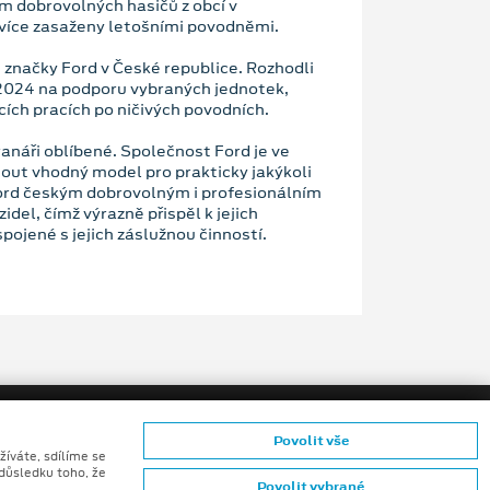
m dobrovolných hasičů z obcí v
více zasaženy letošními povodněmi.
ě značky Ford v České republice. Rozhodli
 2024 na podporu vybraných jednotek,
cích pracích po ničivých povodních.
anáři oblíbené. Společnost Ford je ve
out vhodný model pro prakticky jakýkoli
Ford českým dobrovolným i profesionálním
el, čímž výrazně přispěl k jejich
pojené s jejich záslužnou činností.
Povolit vše
žíváte, sdílíme se
 důsledku toho, že
Povolit vybrané