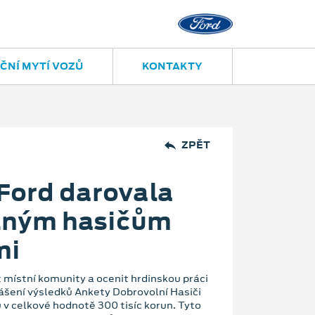
ČNÍ MYTÍ VOZŮ
KONTAKTY
ZPĚT
 Ford darovala
lným hasičům
mi
místní komunity a ocenit hrdinskou práci
lášení výsledků Ankety Dobrovolní Hasiči
 v celkové hodnotě 300 tisíc korun. Tyto