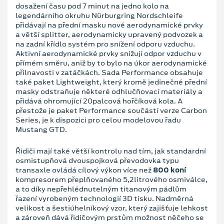
dosažení času pod 7 minut na jedno kolo na
legendárního okruhu Nürburgring Nordschleife
přidávají na přední masku nové aerodynamické prvky
a větší splitter, aerodynamicky upravený podvozek a
na zadní křídlo systém pro snížení odporu vzduchu.
Aktivní aerodynamické prvky snižují odpor vzduchu v
přímém směru, aniž by to bylo na úkor aerodynamické
přilnavosti v zatáčkách. Sada Performance obsahuje
také paket Lightweight, který kromě jedinečné přední
masky odstraňuje některé odhlučňovací materiály a
přidává ohromující 20palcová hořčíková kola. A
přestože je paket Performance součástí verze Carbon
Series, je k dispozici pro celou modelovou řadu
Mustang GTD.
Řidiči mají také větší kontrolu nad tím, jak standardní
osmistupňová dvouspojková převodovka typu
transaxle ovládá cílový výkon více než
800 koní
kompresorem přeplňovaného 5,2litrového osmiválce,
a to díky nepřehlédnutelným titanovým pádlům
řazení vyrobeným technologií 3D tisku. Nadměrná
velikost a šestiúhelníkový vzor, který zajišťuje lehkost
a zároveň dává řidičovým prstům možnost něčeho se