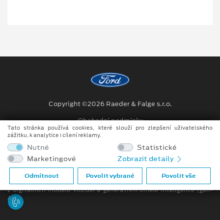
Copyright ©2026 Raeder & Falge s.r.o.
Obchodní podmínky
Tato stránka používá cookies, které slouží pro zlepšení uživatelského
zážitku, k analytice i cílení reklamy.
Ochrana osobních údajů
Nutné
Statistické
Prohlášení o zpracování údajů konečných zákazníků
Marketingové
Zobrazit detaily
Při tvorbě videí a obrázků na tomto webu je využíváno kombinace
Odmítnout
Povolit vybrané
Povolit vše
tradičních fotografií či videí, počítačem generovaných snímků (CGI)
z digitálních modelů vozidel a generativní umělé inteligence (gen-
AI).