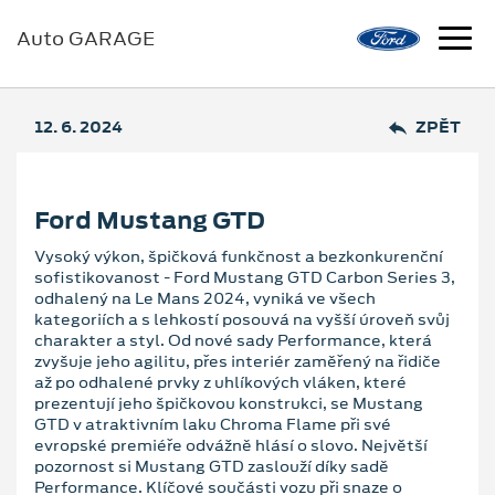
Auto GARAGE
12. 6. 2024
ZPĚT
Ford Mustang GTD
Vysoký výkon, špičková funkčnost a bezkonkurenční
sofistikovanost - Ford Mustang GTD Carbon Series 3,
odhalený na Le Mans 2024, vyniká ve všech
kategoriích a s lehkostí posouvá na vyšší úroveň svůj
charakter a styl. Od nové sady Performance, která
zvyšuje jeho agilitu, přes interiér zaměřený na řidiče
až po odhalené prvky z uhlíkových vláken, které
prezentují jeho špičkovou konstrukci, se Mustang
GTD v atraktivním laku Chroma Flame při své
evropské premiéře odvážně hlásí o slovo. Největší
pozornost si Mustang GTD zaslouží díky sadě
Performance. Klíčové součásti vozu při snaze o