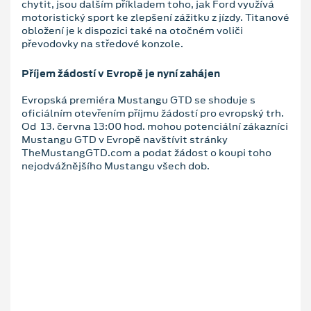
chytit, jsou dalším příkladem toho, jak Ford využívá
motoristický sport ke zlepšení zážitku z jízdy. Titanové
obložení je k dispozici také na otočném voliči
převodovky na středové konzole.
Příjem žádostí v Evropě je nyní zahájen
Evropská premiéra Mustangu GTD se shoduje s
oficiálním otevřením příjmu žádostí pro evropský trh.
Od 13. června 13:00 hod. mohou potenciální zákazníci
Mustangu GTD v Evropě navštívit stránky
TheMustangGTD.com a podat žádost o koupi toho
nejodvážnějšího Mustangu všech dob.