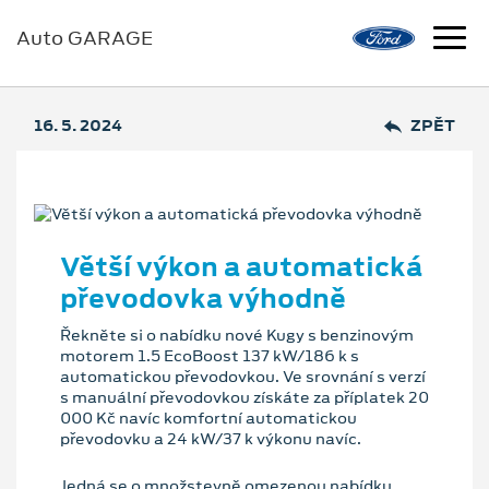
Auto GARAGE
16. 5. 2024
ZPĚT
Větší výkon a automatická
převodovka výhodně
Řekněte si o nabídku nové Kugy s benzinovým
motorem 1.5 EcoBoost 137 kW/186 k s
automatickou převodovkou. Ve srovnání s verzí
s manuální převodovkou získáte za příplatek 20
000 Kč navíc komfortní automatickou
převodovku a 24 kW/37 k výkonu navíc.
Jedná se o množstevně omezenou nabídku,