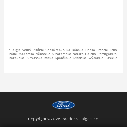
*Belgie, Velká Británie, Česká republika, Dánsko, Finsko, Francie, Irsko,
Itálie, Maďarsko, Německo, Nizozemsko, Norsko, Polsko, Portugalsko,
Rakousko, Rumunsko, Řecko, Španělsko, Švédsko, Švýcarsko, Turecko.
Copyright ©2026 Raeder & Falge s.r.o.