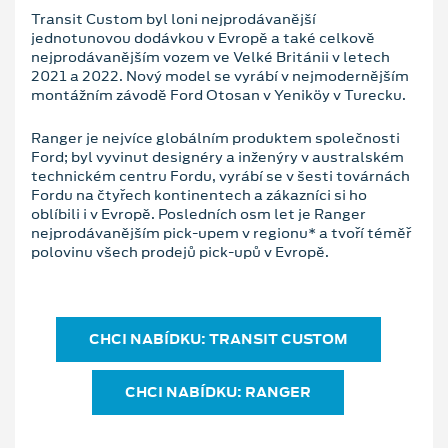
Transit Custom byl loni nejprodávanější
jednotunovou dodávkou v Evropě a také celkově
nejprodávanějším vozem ve Velké Británii v letech
2021 a 2022. Nový model se vyrábí v nejmodernějším
montážním závodě Ford Otosan v Yeniköy v Turecku.
Ranger je nejvíce globálním produktem společnosti
Ford; byl vyvinut designéry a inženýry v australském
technickém centru Fordu, vyrábí se v šesti továrnách
Fordu na čtyřech kontinentech a zákazníci si ho
oblíbili i v Evropě. Posledních osm let je Ranger
nejprodávanějším pick-upem v regionu* a tvoří téměř
polovinu všech prodejů pick-upů v Evropě.
CHCI NABÍDKU: TRANSIT CUSTOM
CHCI NABÍDKU: RANGER