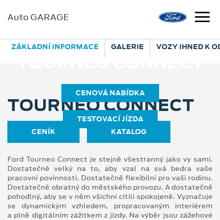
Auto GARAGE
ZÁKLADNÍ INFORMACE
GALERIE
VOZY IHNED K 
TOURNEO CONNECT
CENOVÁ NABÍDKA
TOURNEO CONNECT
TESTOVACÍ JÍZDA
CENÍK
KATALOG
Ford Tourneo Connect je stejně všestranný jako vy sami.
Dostatečně velký na to, aby vzal na svá bedra vaše
pracovní povinnosti. Dostatečně flexibilní pro vaši rodinu.
Dostatečně obratný do městského provozu. A dostatečně
pohodlný, aby se v něm všichni cítili spokojeně. Vyznačuje
se dynamickým vzhledem, propracovaným interiérem
a plně digitálním zážitkem z jízdy. Na výběr jsou zážehové