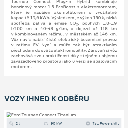
Tourneo Connect Plug-in Hybrid kombinuje
benzínový motor 1.5 EcoBoost s elektromotorem,
který je napájen akumulátorem o využitelné
kapacitě 19,6 kWh. Výsledkem je výkon 150 k, nízká
spotřeba paliva a emise CO
, pouhých 1,8-1,9
2
l/100 km a 40-43 g/km, a dojezd až 118 km
v kombinovaném režimu, v městském až 146 km.
Vůz navíc nabízí čistě elektrický bezemisní provoz
v režimu EV Nyní a může tak být atraktivním
přechodem do světa elektromobility. Zároveň si vůz
zachovává svou praktičnost díky stejnému objemu
zavazadlového prostoru jako u verzí se spalovacím
motorem.
VOZY IHNED K ODBĚRU
2 l
90 kW
7st. Powershift