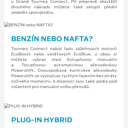
u Grand Tournea Connect. Při přepravě obzvlášť
dlouhého nákladu můžete také sklopit přední
sedadlo spolujezdce.
BENZÍN NEBO NAFTA?
Tourneo Connect nabízí řadu zážehových motorů
EcoBoost nebo vznětových EcoBlue, u obou si
můžete vybrat mezi 6stupňovou manuální
a 7stupňovou automatickou převodovkou
Powershift. Dvouspojková kontrukce převodovky
Powershift se vyznačuje rychlým řazením bez ztráty
točivého momentu, k dispozici jsou také pádla pod
volantem pro manuální volbu převodů.
PLUG-IN HYBRID