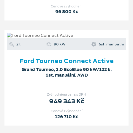
Cenové zvýhodnění
96 800 Kč
2 l
90 kW
6st. manuální
Ford Tourneo Connect Active
Grand Tourneo, 2.0 EcoBlue 90 kW/122 k,
6st. manuální, AWD
Zvýhodněná cena s DPH
949 343 Kč
Cenové zvýhodnění
126 710 Kč