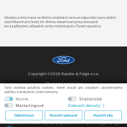
Obrázky a informace na těchto stránkách nemusí odpovídat nejnovějším
specifikacím pro český trh. Mohou obsahovat prvky dostupné
jen za příplatek, případně i prvky nedostupné v České republice.
Copyright ©2026 Raeder & Falge s.r.o.
Obchodní podmínky
Tato stránka používá cookies, které slouží pro zlepšení uživatelského
zážitku, k analytice i cílení reklamy.
Ochrana osobních údajů
Nutné
Statistické
Prohlášení o zpracování údajů konečných zákazníků
Marketingové
Zobrazit detaily
Při tvorbě videí a obrázků na tomto webu je využíváno kombinace
Odmítnout
Povolit vybrané
Povolit vše
tradičních fotografií či videí, počítačem generovaných snímků (CGI)
z digitálních modelů vozidel a generativní umělé inteligence (gen-