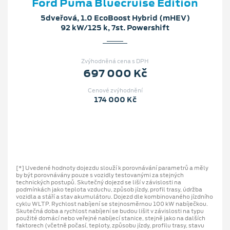
Ford Puma Bluecruise Edition
5dveřová, 1.0 EcoBoost Hybrid (mHEV)
92 kW/125 k, 7st. Powershift
Zvýhodněná cena s DPH
697 000 Kč
Cenové zvýhodnění
174 000 Kč
[*] Uvedené hodnoty dojezdu slouží k porovnávání parametrů a měly
by být porovnávány pouze s vozidly testovanými za stejných
technických postupů. Skutečný dojezd se liší v závislosti na
podmínkách jako teplota vzduchu, způsob jízdy, profil trasy, údržba
vozidla a stáří a stav akumulátoru. Dojezd dle kombinovaného jízdního
cyklu WLTP. Rychlost nabíjení se stejnosměrnou 100 kW nabíječkou.
Skutečná doba a rychlost nabíjení se budou lišit v závislosti na typu
použité domácí nebo veřejné nabíjecí stanice, stejně jako na dalších
faktorech (včetně počasí, teploty, způsobu jízdy, profilu trasy, stavu