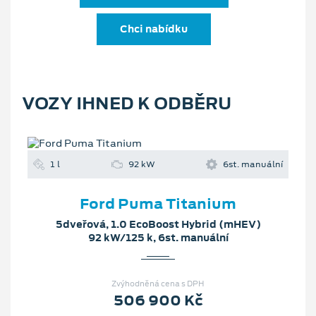
Chci nabídku
VOZY IHNED K ODBĚRU
1 l
92 kW
6st. manuální
Ford Puma Titanium
5dveřová, 1.0 EcoBoost Hybrid (mHEV)
92 kW/125 k, 6st. manuální
Zvýhodněná cena s DPH
506 900 Kč