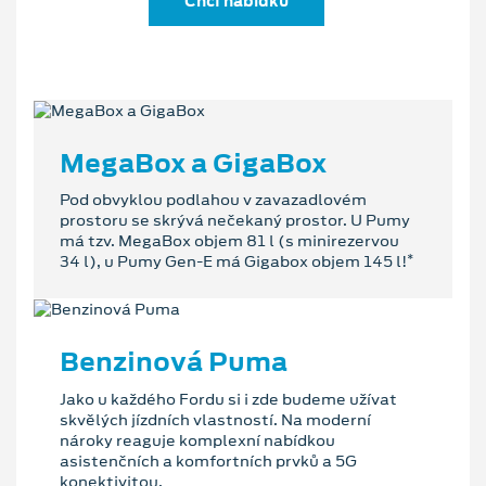
Chci nabídku
MegaBox a GigaBox
Pod obvyklou podlahou v zavazadlovém
prostoru se skrývá nečekaný prostor. U Pumy
má tzv. MegaBox objem 81 l (s minirezervou
*
34 l), u Pumy Gen-E má Gigabox objem 145 l!
Benzinová Puma
Jako u každého Fordu si i zde budeme užívat
skvělých jízdních vlastností. Na moderní
nároky reaguje komplexní nabídkou
asistenčních a komfortních prvků a 5G
konektivitou.