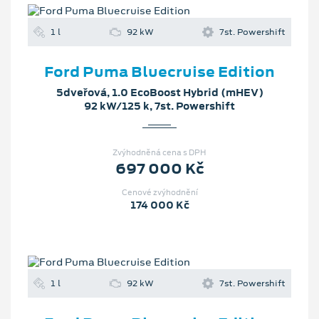
1 l
92 kW
7st. Powershift
Ford Puma Bluecruise Edition
5dveřová, 1.0 EcoBoost Hybrid (mHEV)
92 kW/125 k, 7st. Powershift
Zvýhodněná cena s DPH
697 000 Kč
Cenové zvýhodnění
174 000 Kč
1 l
92 kW
7st. Powershift