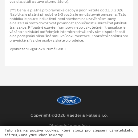
vozidla, stáří a stavu akumulátoru).
[**] Cena je platná pro právnické osoby a podnikatele do 31. 3. 2026.
Nabídka je platná při odběru 1-3 vozů a je množstevně omezena. Tato
nabídka je pouze indikativní, není návrhem na uzavření smlouvy
a nelze z ní proto dovozovat povinnost společnosti uskutečnit jakékoli
transakce. Případné uzavření smlouvy nebo uskutečnění transakce je
vázáno na získání potřebných interních schválení v rámci společnosti
a na podepsání příslušné smluvní dokumentace. Konkrétní nabídku pro
právnické a fyzické osoby získáte u prodejce.
Vyobrazen GigaBox v Pumě Gen-E.
Copyright ©2026 Raeder & Falge s.r.o.
Obchodní podmínky
Tato stránka používá cookies, které slouží pro zlepšení uživatelského
zážitku, k analytice i cílení reklamy.
Ochrana osobních údajů