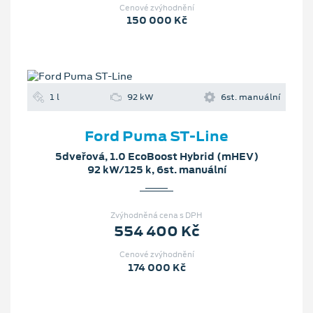
Cenové zvýhodnění
150 000 Kč
1 l
92 kW
6st. manuální
Ford Puma ST-Line
5dveřová, 1.0 EcoBoost Hybrid (mHEV)
92 kW/125 k, 6st. manuální
Zvýhodněná cena s DPH
554 400 Kč
Cenové zvýhodnění
174 000 Kč